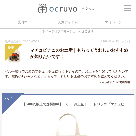
受付中
人気アイテム
マイページ
本ページはプロモーションを含みます
最終更新日：2026/07/28
1268
View
22
コメント
決定
マチュピチュのお土産｜もらってうれしいおすすめ
が知りたいです！
ペルー旅行で念願のマチュピチュに行く予定なので、お土産を予習しておきたいで
す。雑貨やTシャツなど、もらってうれしいお土産のおすすめを教えてください。
ocruyo(オクルヨ)編集部
1
no.
【5400円以上で送料無料】 ペルーお土産 | トートバッグ 「マチュピチュ」【162640】