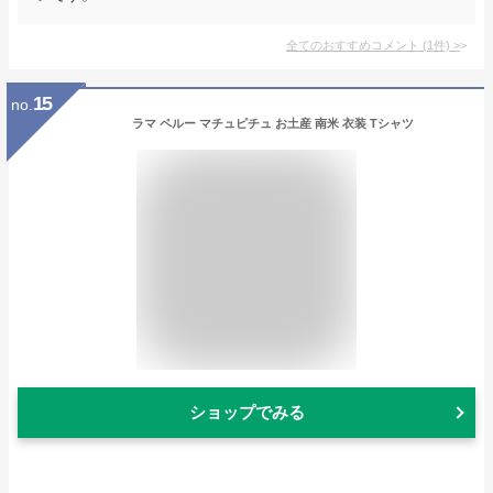
全てのおすすめコメント
(
1
件)
>
15
no.
ラマ ペルー マチュピチュ お土産 南米 衣装 Tシャツ
ショップでみる