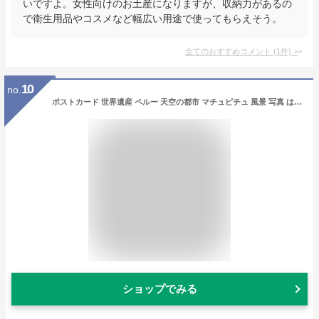
いですよ。女性向けのお土産になりますが、収納力があるの
で衛生用品やコスメなど幅広い用途で使ってもらえそう。
全てのおすすめコメント
(
1
件)
>
10
no.
ポストカード 世界遺産 ペルー 天空の都市 マチュピチュ 風景 写真 はがき 葉書 グリーティングカード 季節の便り 挨拶状 礼状 PSC-72
ショップでみる