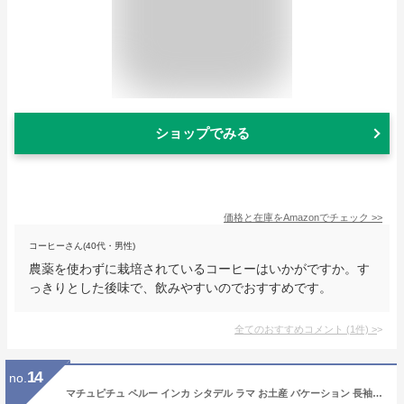
ショップでみる
価格と在庫を
Amazon
でチェック
>>
コーヒーさん(40代・男性)
農薬を使わずに栽培されているコーヒーはいかがですか。す
っきりとした後味で、飲みやすいのでおすすめです。
全てのおすすめコメント
(
1
件)
>
14
no.
マチュピチュ ペルー インカ シタデル ラマ お土産 バケーション 長袖Tシャツ