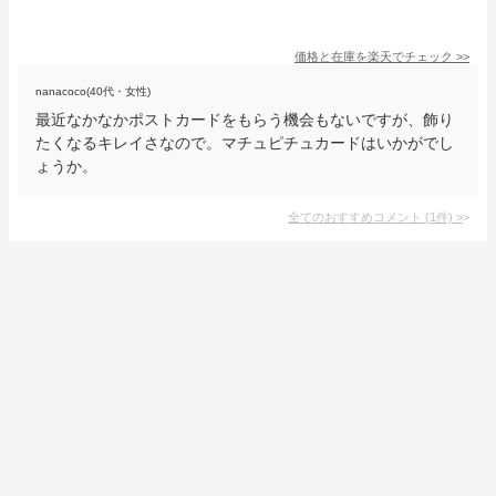
価格と在庫を
楽天
でチェック
>>
nanacoco(40代・女性)
最近なかなかポストカードをもらう機会もないですが、飾り
たくなるキレイさなので。マチュピチュカードはいかがでし
ょうか。
全てのおすすめコメント
(
1
件)
>