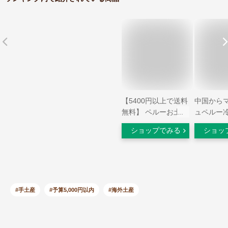
【5400円以上で送料
中国から
無料】 ペルーお土産
ュペルー
| トートバッグ 「マ
ネット3D
ショップでみる
ショッ
チュピチュ」
ステッカ
【162640】
蔵庫マグ
台所の装
#手土産
#予算5,000円以内
#海外土産