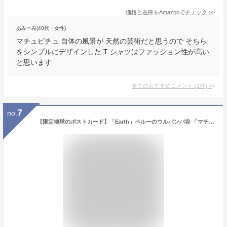
価格と在庫を
Amazon
でチェック
>>
あみーみ(40代・女性)
マチュピチュ 自体の風景が 天然の芸術だと思うので そちら
をシンプルにデザインした T シャツはファッション性が高い
と思います
全てのおすすめコメント
(
1
件)
>
7
no.
【限定地球のポストカード】「Earth」ペルーのウルバンバ谷 「マチュ・ピチュ」の葉書はがきハガキ