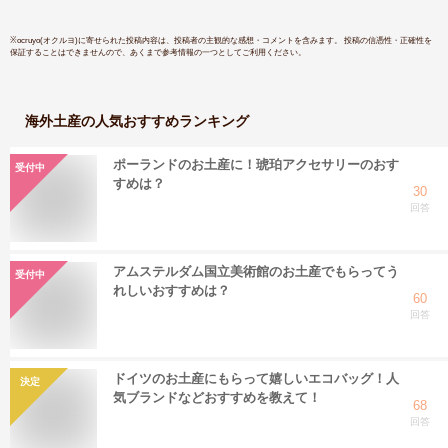
※
ocruyo(オクルヨ)
に寄せられた投稿内容は、投稿者の主観的な感想・コメントを含みます。 投稿の信憑性・正確性を
保証することはできませんので、あくまで参考情報の一つとしてご利用ください。
海外土産
の人気おすすめランキング
ポーランドのお土産に！琥珀アクセサリーのおす
受付中
すめは？
30
回答
アムステルダム国立美術館のお土産でもらってう
受付中
れしいおすすめは？
60
回答
ドイツのお土産にもらって嬉しいエコバッグ！人
決定
気ブランドなどおすすめを教えて！
68
回答