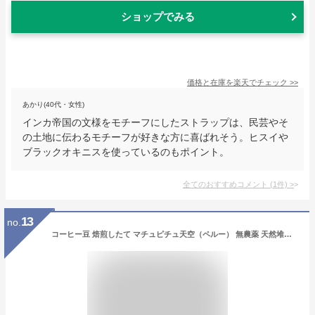
ショップでみる
価格と在庫を
楽天
でチェック
>>
あかり(40代・女性)
インカ帝国の文様をモチーフにしたストラップは、民芸やそ
の土地に伝わるモチーフが好きな方に喜ばれそう。ヒスイや
ブラックオキニスを使っているのもポイント。
全てのおすすめコメント
(
1
件)
>
13
no.
コーヒー豆 焙煎したて マチュピチュ天空（ペルー） 無農薬 天然堆肥栽培 銀河コーヒー (350g 豆のまま)