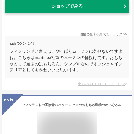
ショップでみる
価格と在庫を
楽天
でチェック
>>
zazie(50代・女性)
フィンランドと言えば、やっぱりムーミンは外せないですよ
ね。こちらはmartinex社製のムーミンの輪投げです。おもち
ゃとして遊ぶのはもちろん、シンプルなのでオブジェやイン
テリアとしてもかわいいと思います。
全てのおすすめコメント
(
1
件)
>
5
no.
フィンランドの国旗青いパターン クマのおもちゃ動物のぬいぐるみのパーカー人形