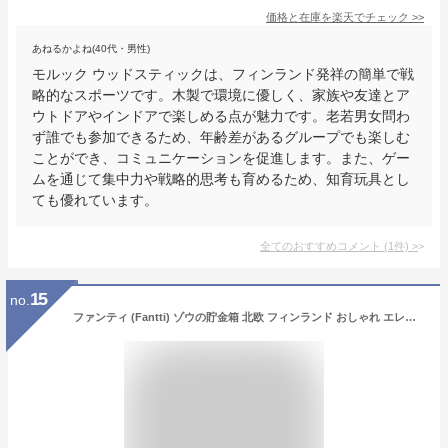
価格と在庫を
楽天
でチェック
>>
あねるかよね(40代・男性)
モルック ウッドスティックは、フィンランド発祥の簡単で戦
略的なスポーツです。木製で環境に優しく、家族や友達とア
ウトドアやインドアで楽しめる点が魅力です。老若男女問わ
ず誰でも参加できるため、年齢差があるグループでも楽しむ
ことができ、コミュニケーションを促進します。また、ゲー
ムを通じて集中力や戦略的思考も育めるため、知育玩具とし
ても優れています。
全てのおすすめコメント
(
1
件)
>
15
no.
ファンティ (Fantti) ゾウの貯金箱 北欧 フィンランド おしゃれ エレファントバンク 貯金箱 ホワイト Ｓ MK20302N