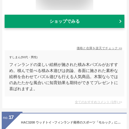
ショップでみる
価格と在庫を
楽天
でチェック
>>
すしまん(50代・男性)
フィンランドの楽しい絵柄が施された積み木パズルがおすす
め。積んで並べる積み木遊びは勿論、各面に施された素朴な
絵柄を合わせてパズル遊びも行える人気商品。木製ならでは
のあたたかな風合いに知育効果も期待ができてプレゼントに
喜ばれますよ。
全てのおすすめコメント
(
1
件)
>
17
no.
HAC3208 ウッドトイ ~フィンランド発祥のスポーツ「モルック」に使用する遊具です~ 誰でも楽しめる対戦型アウトドアゲーム! 【Montagna】 クリア