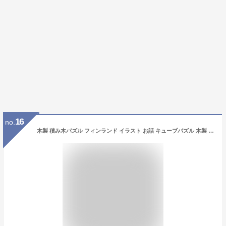
16
no.
木製 積み木パズル フィンランド イラスト お話 キューブパズル 木製 熊 くま クマ 動物積み木 アニマル 12コマ 子供向け 知育玩具 動物 木のおもちゃ