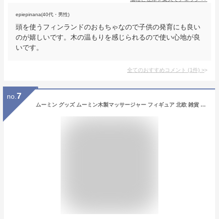
epiepinana(40代・男性)
頭を使うフィンランドのおもちゃなので子供の発育にも良い
のが嬉しいです。木の温もりを感じられるので使い心地が良
いです。
全てのおすすめコメント
(
1
件)
>
7
no.
ムーミン グッズ ムーミン木製マッサージャー フィギュア 北欧 雑貨 玩具 ギフト 置物 スナフキン リトルミィ ムーミンパパ ムーミンママ 公式 ムーミンキャラクター フィンランド 大人 プレゼント ムーミングッズ 仲間 珍しい 手作り 癒し