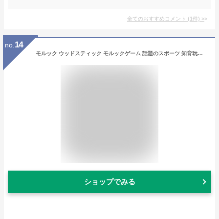
全てのおすすめコメント
(
1
件)
>
14
no.
モルック ウッドスティック モルックゲーム 話題のスポーツ 知育玩具 おもちゃ 玩具 レクリエーション アウトドア インドア キャンプ 公園遊び 家族 友達 施設 イベント 木 木製 学習 簡単 戦略 スポーツ フィンランド 北欧 老若男女 トレードワン 60124
ショップでみる