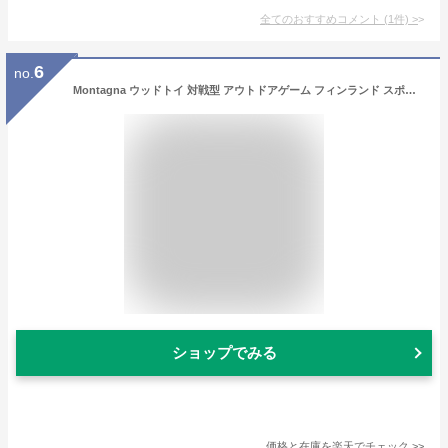
全てのおすすめコメント
(
1
件)
>
6
no.
Montagna ウッドトイ 対戦型 アウトドアゲーム フィンランド スポーツ モルック おもちゃ 遊具 HAC3208[送料無料(一部地域を除く)]
ショップでみる
価格と在庫を
楽天
でチェック
>>