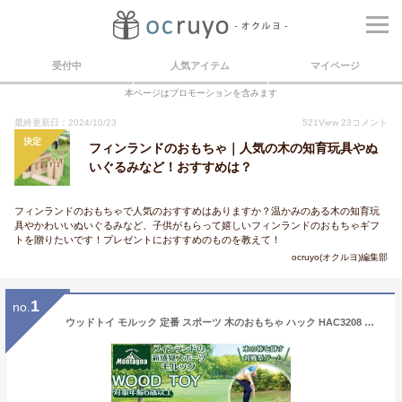
受付中
人気アイテム
マイページ
本ページはプロモーションを含みます
最終更新日：2024/10/23
521
View
23
コメント
決定
フィンランドのおもちゃ｜人気の木の知育玩具やぬ
いぐるみなど！おすすめは？
フィンランドのおもちゃで人気のおすすめはありますか？温かみのある木の知育玩
具やかわいいぬいぐるみなど、子供がもらって嬉しいフィンランドのおもちゃギフ
トを贈りたいです！プレゼントにおすすめのものを教えて！
ocruyo(オクルヨ)編集部
1
no.
ウッドトイ モルック 定番 スポーツ 木のおもちゃ ハック HAC3208 キャンプ ゲーム おもちゃ 玩具 小学生 大人 シニア 子供 子ども 外遊び おしゃれ プレゼント アウトドア フィンランド 北欧 雑貨