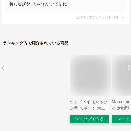
持ち運びやすいのもいいですね。
全てのおすすめコメント
(
1
件)
>
ランキング内で紹介されている商品
ウッドトイ モルック
Montag
定番 スポーツ 木の
イ 対戦型
おもちゃ ハック
アゲーム 
ショップでみる
ショッ
HAC3208 キャンプ
ド スポー
ゲーム おもちゃ 玩
ク おもち