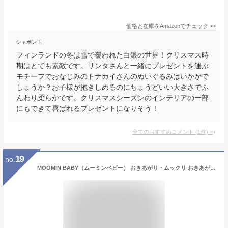
価格と在庫を
Amazon
でチェック
>>
シャボン玉
フィンランドの冬は雪で覆われた白銀の世界！クリスマス時
期はとても素敵です。サンタさんと一緒にプレゼントを運ぶ
モチーフでおなじみのトナカイさんのぬいぐるみはいかがで
しょうか？お子様が抱きしめるのにちょうどいい大きさでふ
んわり柔らかです。クリスマスシーズンのインテリアの一部
にもできて喜ばれるプレゼントになりそう！
全てのおすすめコメント
(
1
件)
>
19
no.
MOOMIN BABY（ムーミンベビー） おきあがり・ムックリ おきあがりこぼし おもちゃ ベビー ベビートイ 出産祝い