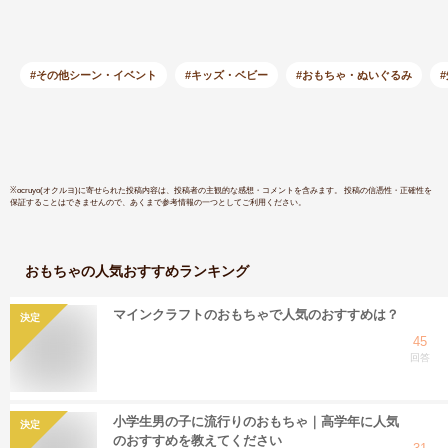
具 小学生 大人 シニ
HAC320
ア 子供 子ども 外遊
(一部地域
び おしゃれ プレゼ
ント アウトドア フ
#その他シーン・イベント
#キッズ・ベビー
#おもちゃ・ぬいぐるみ
ィンランド 北欧 雑
貨
※
ocruyo(オクルヨ)
に寄せられた投稿内容は、投稿者の主観的な感想・コメントを含みます。 投稿の信憑性・正確性を
保証することはできませんので、あくまで参考情報の一つとしてご利用ください。
おもちゃ
の人気おすすめランキング
マインクラフトのおもちゃで人気のおすすめは？
決定
45
回答
小学生男の子に流行りのおもちゃ｜高学年に人気
決定
のおすすめを教えてください