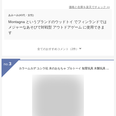
価格と在庫を
楽天
でチェック
>>
あみーみ(40代・女性)
Montagna というブランドのウッドトイ でフィンランドでは
メジャーなあそびで対戦型 アウトドアゲーム に使用できま
す
全てのおすすめコメント（2件）
3
no.
カラームカデ ユシラ社 木のおもちゃ プルトーイ 知育玩具 木製玩具 出産祝い 誕生日 プレゼント 8ヶ月 10ヶ月 0歳 1歳 2歳 男の子 女の子 フィンランド