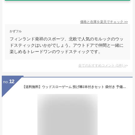
価格と在庫を
楽天
でチェック
>>
かずフル
フィンランド発祥のスポーツ、北欧で人気のモルックのウッ
ドスティックはいかがでしょう。アウトドアで仲間と一緒に
楽しめるトレードワンのウッドスティックです。
全てのおすすめコメント
(
1
件)
>
12
no.
【送料無料】ウッドスローゲーム 投げ棒2本付きセット 袋付き 予備棒 ヨーロッパ フィンランド発祥 モルック セット アウトドアトイ キャンプ 外遊び おもちゃ プレゼント 誕生日 人気 アソビサウルス ASOBI SAURUS レクリエーション 生涯スポーツ