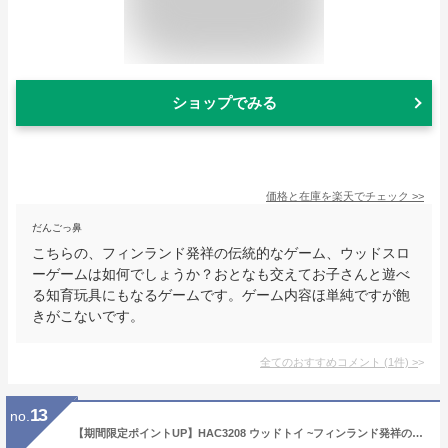
ショップでみる
価格と在庫を
楽天
でチェック
>>
だんごっ鼻
こちらの、フィンランド発祥の伝統的なゲーム、ウッドスロ
ーゲームは如何でしょうか？おとなも交えてお子さんと遊べ
る知育玩具にもなるゲームです。ゲーム内容ほ単純ですが飽
きがこないです。
全てのおすすめコメント
(
1
件)
>
13
no.
【期間限定ポイントUP】HAC3208 ウッドトイ ~フィンランド発祥のスポーツ「モルック」に使用する遊具です~ 誰でも楽しめる対戦型アウトドアゲーム! 【Montagna】 クリア