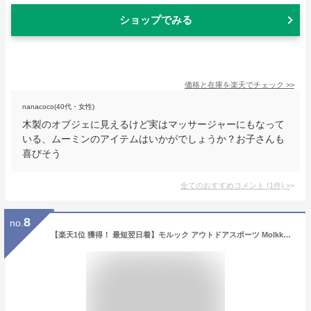
ショップでみる
価格と在庫を
楽天
でチェック
>>
nanacoco(40代・女性)
木製のオブジェに見えるけど実はマッサージャーにもなって
いる、ムーミンのアイテムはいかがでしょうか？お子さんも
喜びそう
全てのおすすめコメント
(
1
件)
>
8
no.
【楽天1位 獲得！ 最短翌日着】モルック アウトドアスポーツ Molkky Tactic社製 玩具 おもちゃ モルック棒 スキットル フィンランド 子ども 並行輸入品