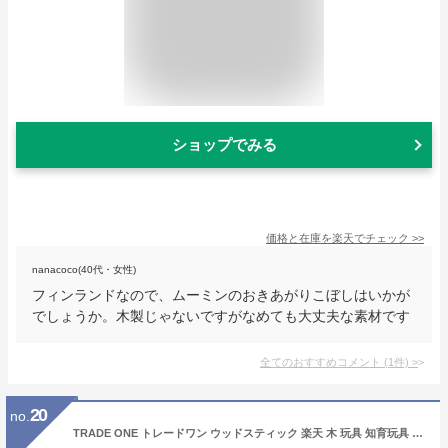
ショップでみる
価格と在庫を
楽天
でチェック
>>
nanacoco(40代・女性)
フィンランドなので、ムーミンのおきあがりこぼしはいかが
でしょうか。木製じゃないですがなめても大丈夫な素材です
全てのおすすめコメント
(
1
件)
>
20
no.
TRADE ONE トレードワン ウッドスティック 楽天 木 玩具 知育玩具 おもちゃ 木製 アウトドア レジャー スポーツ ゲーム 外遊び 学習 フィンランド 北欧 モルック ギフト