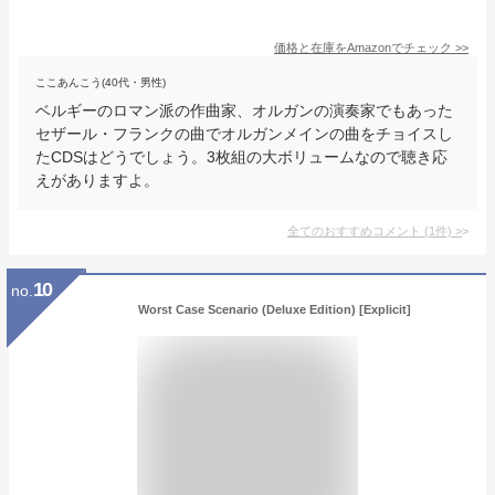
価格と在庫を
Amazon
でチェック
>>
ここあんこう(40代・男性)
ベルギーのロマン派の作曲家、オルガンの演奏家でもあった
セザール・フランクの曲でオルガンメインの曲をチョイスし
たCDSはどうでしょう。3枚組の大ボリュームなので聴き応
えがありますよ。
全てのおすすめコメント
(
1
件)
>
10
no.
Worst Case Scenario (Deluxe Edition) [Explicit]