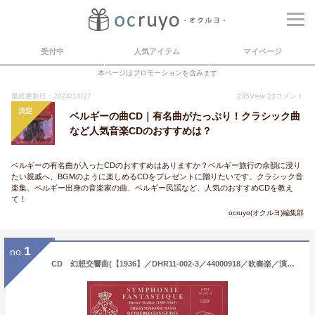
受付中
人気アイテム
マイページ
本ページはプロモーションを含みます
最終更新日：2024/10/27
235
View
23
コメント
決定
ベルギーの曲CD｜有名曲がたっぷり！クラシック曲
など人気音楽CDのおすすめは？
ベルギーの有名曲が入ったCDのおすすめはありますか？ベルギー旅行の余韻に浸り
たい親戚へ、BGMのように楽しめるCDをプレゼントに贈りたいです。クラシック音
楽集、ベルギー出身の音楽家の曲、ベルギー民謡など、人気のおすすめCDを教え
て！
ocruyo(オクルヨ)編集部
1
no.
CD 幻想交響曲(【1936】／DHR11-002-3／44000918／吹奏楽／演奏：ベルギー・ギィデ交響吹奏楽団／指揮：ノルベール・ノジー／輸入CD（T）)