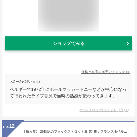
ショップでみる
価格と在庫を
楽天
でチェック
>>
あみーみ(40代・女性)
ベルギーで1972年にポールマッカートニーなどが中心になっ
て行われたライブ音源で当時の熱感が伝わってきます。
全てのおすすめコメント
(
1
件)
>
12
no.
【輸入盤】 20世紀のフォックストロット集 第4集：フランス＆ベルギー ゴットリープ・ヴァリッシュ（ピアノ） 【CD】