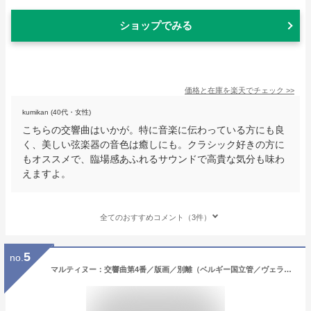
ショップでみる
価格と在庫を
楽天
でチェック
>>
kumikan (40代・女性)
こちらの交響曲はいかが。特に音楽に伝わっている方にも良
く、美しい弦楽器の音色は癒しにも。クラシック好きの方に
もオススメで、臨場感あふれるサウンドで高貴な気分も味わ
えますよ。
全てのおすすめコメント（3件）
5
no.
マルティヌー：交響曲第4番／版画／別離（ベルギー国立管／ヴェラー）