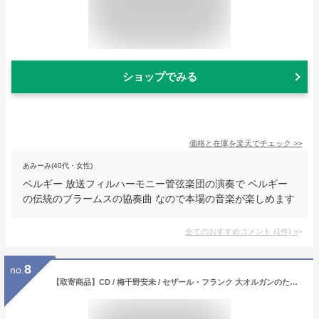
ショップでみる
価格と在庫を
楽天
でチェック
>>
あみーみ(40代・女性)
ベルギー 放送フィルハーモニー管弦楽団の演奏で ベルギー
の伝統のブラームスの協奏曲 なので本場の音楽が楽しめます
全てのおすすめコメント
(
1
件)
>
8
no.
【取寄商品】CD / 梅干野安未 / セザール・フランク 大オルガンのための12の作品 サン・トメール ノートルダム大聖堂 カヴァイエ＝コル製作オルガン / ALCD-9245