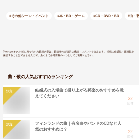
ベール・ノジー／輸
入CD（T）)
#その他シーン・イベント
#本・BD・ゲーム
#CD・DVD・BD
#曲・
※
ocruyo(オクルヨ)
に寄せられた投稿内容は、投稿者の主観的な感想・コメントを含みます。 投稿の信憑性・正確性を
保証することはできませんので、あくまで参考情報の一つとしてご利用ください。
曲・歌
の人気おすすめランキング
結婚式の入場曲で盛り上がる邦楽のおすすめを教
決定
えてください
22
回答
フィンランドの曲｜有名曲やバンドのCDなど人
決定
気のおすすめは？
22
回答