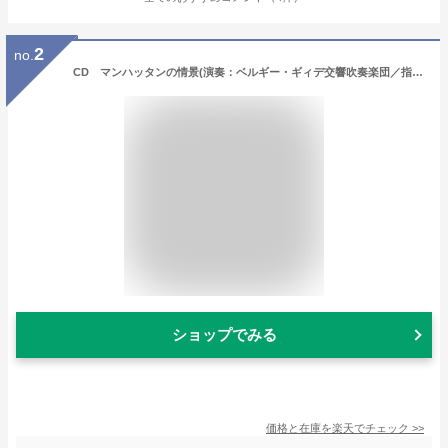
2
no.
CD マンハッタンの情景(演奏：ベルギー・ギィデ交響吹奏楽団／指揮：ノルベール・ノジー／輸入CD（T）)
ショップでみる
価格と在庫を
楽天
でチェック
>>