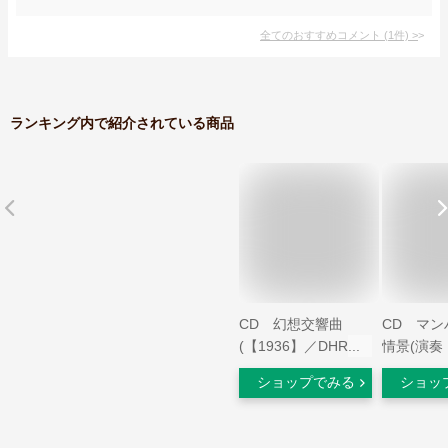
全てのおすすめコメント
(
1
件)
>
ランキング内で紹介されている商品
CD 幻想交響曲
CD マン
(【1936】／DHR11-
情景(演奏
002-3／44000918／
ー・ギィ
ショップでみる
ショッ
吹奏楽／演奏：ベル
楽団／指
ギー・ギィデ交響吹
ール・ノ
奏楽団／指揮：ノル
CD（T）)