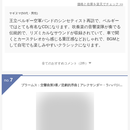
価格と在庫を
楽天
でチェック
>>
ヤギヌマ(50代・男性)
王立ベルギー空軍バンドのシンセティスト再訪で、ベルギー
ではとても有名なCDになります。吹奏楽の音響楽隊が奏でる
伝統的で、リズミカルなサウンドが収録されていて、車で聞
くとカーステレオから感じる重圧感などおしゃれで、BGMと
して自宅でも楽しみやすいクラシックになります。
全てのおすすめコメント（2件）
7
no.
ブラームス：交響曲第3番／悲劇的序曲 [ アレクサンダー・ラハバリ/ベルギー放送フィルハーモニー管弦楽団 ]