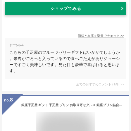
ショップでみる
価格と在庫を
楽天
でチェック
>>
まーちゅん
こちらの千疋屋のフルーツゼリーギフトはいかがでしょうか
。果肉がごろっと入っているので食べごたえがありジューシ
ーですごく美味しいです。見た目も豪華で喜ばれると思いま
す。
全てのおすすめコメント
(
1
件)
>
8
no.
銀座千疋屋 ギフト 千疋屋 プリン お取り寄せグルメ 銀座プリン詰合せ 千疋や せんびきや 高級プリン 冷凍 ぷりん スイーツ 誕生日プレゼント スイーツギフト 送料無料 お返し 内祝い 出産内祝い 絶品 お取り寄せスイーツ スイーツギフト内祝い