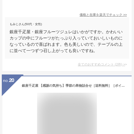
価格と在庫を
楽天
でチェック
>>
もみじさん(50代・女性)
銀座千疋屋・銀座フルーツジュレはいかがですか。かわいい
カップの中にフルーツがたっぷり入っていておいしいものに
なっているので喜ばれます。色も美しいので、テーブルの上
に並べて一つずつ召し上がっても良いですね。
全てのおすすめコメント
(
2
件)
>
20
no.
銀座千疋屋 【感謝の気持ち】季節の果物詰合せ［送料無料］［ポイント2倍］～ お中元 暑中見舞い 残暑見舞い 敬老の日 詰め合わせ ギフト 贈り物 フルーツ スイーツ プレゼント お菓子 内祝い 誕生日 お祝い 御礼 快気内祝 お見舞い 送料無料 千疋屋 ～