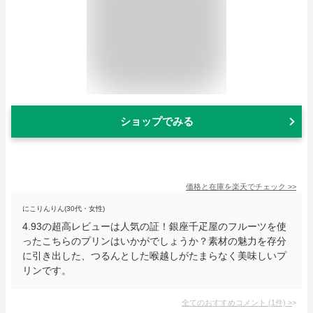
ショップでみる
価格と在庫を
楽天
でチェック
>>
にこりんりん(30代・女性)
4.93の超高レビューは人気の証！銀座千疋屋のフルーツを使
ったこちらのプリンはいかがでしょうか？素材の魅力を存分
に引き出した、つるんとした喉越しがたまらなく美味しいプ
リンです。
全てのおすすめコメント
(
1
件)
>