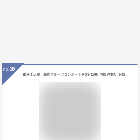
16
no.
銀座千疋屋 銀座フルーツコンポート PGS-116N 内祝 内祝い お祝 御祝 記念品 出産内祝い プレゼント 快気祝い 粗供養 引出物