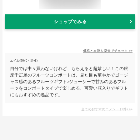
ショップでみる
価格と在庫を
楽天
でチェック
>>
エイム(50代・男性)
自分では中々買わないけれど、もらえると超嬉しい！この銀
座千疋屋のフルーツコンポートは、見た目も華やかでゴージ
ャス感のあるフルーツギフト♪ジューシーで甘みのあるフル
ーツをコンポートタイプで楽しめる、可愛い瓶入りでギフト
にもおすすめの逸品です。
全てのおすすめコメント
(
1
件)
>