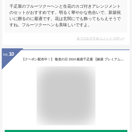
千疋屋のフルーツクーヘンと生花のカゴ付きアレンジメント
のセットがおすすめです。明るく華やかな色合いで、新築祝
いに贈るのに最適です。花は玄関にでも飾ってもらえそうで
すね。フルーツクーヘンも美味しいですよ。
全てのおすすめコメント
(
1
件)
>
10
no.
【クーポン配布中！】 敬老の日 2024 銀座千疋屋 【銀座 プレミアムアイス & ソルベ】 10種類 10個 SK2444 千疋屋 アイスクリーム アイス ソルベ シャーベット フルーツ アイスクリーム デザート スイーツ ギフト 詰め合わせ セット 送料無料 内祝い アイスギフト