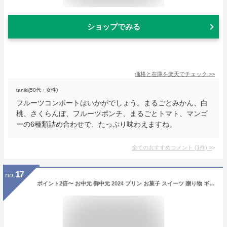
ショップでみる
価格と在庫を
楽天
でチェック
>>
taniki(50代・女性)
フルーツコンポートはいかがでしょう。まるごとみかん、白
桃、さくらんぼ、フルーツポンチ、まるごとトマト、マンゴ
ーの6種類詰め合わせで、たっぷり味わえますね。
全てのおすすめコメント
(
1
件)
>
17
no.
ポイント2倍〜 お中元 御中元 2024 プリン お菓子 スイーツ 贈り物 ギフト 千疋屋 パティスリー銀座千疋屋 送料無料 銀座プリン詰合せ