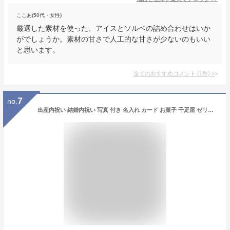
ここあ(50代・女性)
厳選した素材を使った、アイスとソルベの詰め合わせはいか
がでしょうか。素材の甘さで人工的な甘さが少ないのもいい
と思います。
全てのおすすめコメント
(
1
件)
>
7
no.
出産内祝い 結婚内祝い 写真 付き 名入れ カード お菓子 千疋屋 ゼリー スイーツ 1万円 洋菓子 ギフト 出産祝い お返し 送料無料 出産 内祝 結婚 内祝い 快気 新築 お祝い 返し (SK)軽 [fy] 誕生日 プレゼント 敬老の日 孫 お盆 残暑お見舞い 暑中お見舞い お中元 お返し