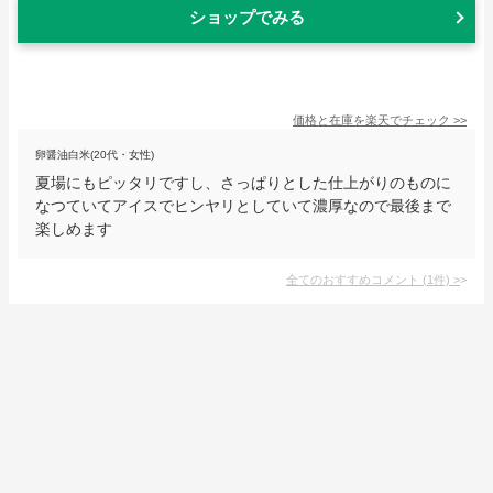
ショップでみる
価格と在庫を
楽天
でチェック
>>
卵醤油白米(20代・女性)
夏場にもピッタリですし、さっぱりとした仕上がりのものに
なつていてアイスでヒンヤリとしていて濃厚なので最後まで
楽しめます
全てのおすすめコメント
(
1
件)
>