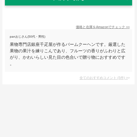
価格と在庫を
Amazon
でチェック
>>
panおじさん(50代・男性)
果物専門店銀座千疋屋が作るバームクーヘンです。厳選した
果物の果汁を練りこんであり、フルーツの香りがふわりと広
がり、かわいらしい見た目の色合いで贈り物におすすめです
。
全てのおすすめコメント
(
5
件)
>