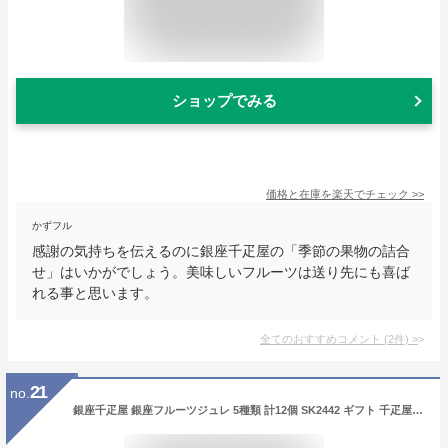
ショップでみる
価格と在庫を
楽天
でチェック
>>
かずフル
感謝の気持ちを伝えるのに銀座千疋屋の「季節の果物の詰合
せ」はいかがでしょう。美味しいフルーツは送り先にも喜ば
れる事と思います。
全てのおすすめコメント
(
2
件)
>
21
no.
銀座千疋屋 銀座フルーツジュレ 5種類 計12個 SK2442 ギフト 千疋屋 ゼリー 詰め合わせ フルーツ プレゼント 高級 洋菓子 食品 食べ物 お取り寄せ 贈答品 手土産 お祝い 出産内祝い 結婚祝い 誕生日 贈り物 スイーツ 常温 個包装 お菓子 日持ち