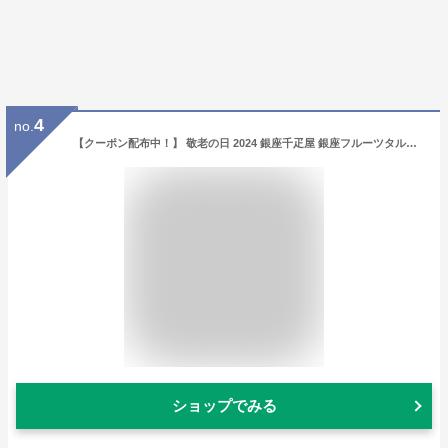
4
no.
【クーポン配布中！】 敬老の日 2024 銀座千疋屋 銀座フルーツタルトアイス SK165 アイスケーキ フルーツタルト タルト ケーキ 千疋屋 フルーツケーキ ギフト スイーツ 内祝い 出産 出産内祝い 結婚祝い お返し お礼 誕生日 おしゃれ プレゼント 送料無料 アイスギフト
ショップでみる