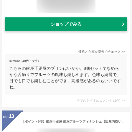
ショップでみる
価格と在庫を
楽天
でチェック
>>
kumikan (40代・女性)
こちらの銀座千疋屋のプリンはいかが。8個セットでなめら
かな舌触りでフルーツの風味も楽しめます。色味も綺麗で、
目でも口でも楽しむことができ、高級感があるのもいいです
ね。
全てのおすすめコメント
(
1
件)
>
13
no.
【ポイント5倍】銀座千疋屋 銀座フルーツフィナンシェ【出産内祝い 内祝い お祝い 結婚内祝い 人気 スイーツ 出産祝い お返し 返礼 新築内祝い 初節句内祝い 入学内祝い 七五三内祝い】【送料無料 送料込み】