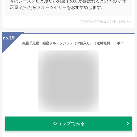
今のシーズンだと冷たいお菓子の方が喜ばれると思うので 千
疋屋 だったらフルーツゼリーをおすすめします。
全てのおすすめコメント
(
2
件)
>
19
no.
銀座千疋屋 銀座フルーツジュレ（12個入り）［送料無料］［ポイント2倍］～ お中元 暑中見舞い 残暑見舞い 敬老の日 ゼリー ギフト 詰め合わせ 贈り物 フルーツ スイーツ プレゼント お菓子 内祝い 誕生日 お祝い 御礼 快気内祝 お見舞い 送料無料 千疋屋 ～
ショップでみる