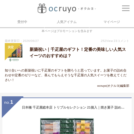
受付中
人気アイテム
マイページ
本ページはプロモーションを含みます
最終更新日：2026/06/27
252
View
23
コメント
決定
新築祝い｜千疋屋のギフト！定番の美味しい人気ス
イーツのおすすめは？
知り合いへの新築祝いに千疋屋のギフトを贈ろうと思っています。お菓子の詰め合
わせや定番のゼリーなど、喜んでもらえそうな千疋屋の人気スイーツを教えてくだ
さい！
ocruyo(オクルヨ)編集部
1
no.
日本橋 千疋屋総本店 トリプルセレクション 21個入｜焼き菓子 詰め合わせ ギフト お祝い 誕生日 結婚 出産 内祝い お返し お礼 贈り物 贈答品 お見舞い お供え 御供 香典返し お中元 お歳暮 母の日 父の日 敬老の日 プレゼント