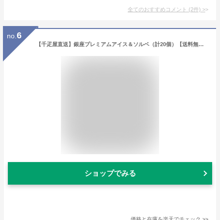
全てのおすすめコメント
(
2
件)
>
6
no.
【千疋屋直送】銀座プレミアムアイス＆ソルベ（計20個）【送料無料※600円相当】,スイーツ,ギフト,贈り物,冷凍
ショップでみる
価格と在庫を
楽天
でチェック
>>