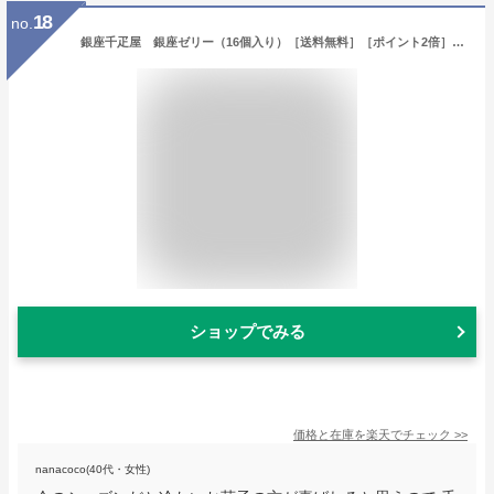
18
no.
銀座千疋屋 銀座ゼリー（16個入り）［送料無料］［ポイント2倍］～ 敬老の日 ゼリー ギフト 贈り物 フルーツ スイーツ プレゼント お菓子 内祝い 誕生日 お祝い 御礼 快気内祝 お見舞い 送料無料 千疋屋 ～
ショップでみる
価格と在庫を
楽天
でチェック
>>
nanacoco(40代・女性)