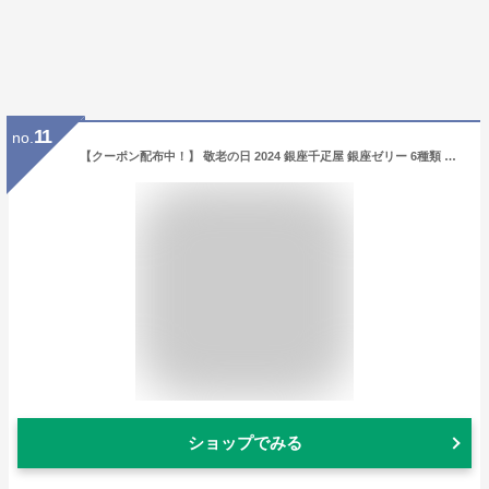
11
no.
【クーポン配布中！】 敬老の日 2024 銀座千疋屋 銀座ゼリー 6種類 計16個 SK170 千疋屋 スイーツ 洋菓子 お菓子 フルーツゼリー ゼリー 個包装 詰め合わせ 果物 フルーツ お祝い お礼 お返し 内祝い 結婚祝い お供え 御供 長寿祝い ギフト 送料無料 常温 日持ち
ショップでみる