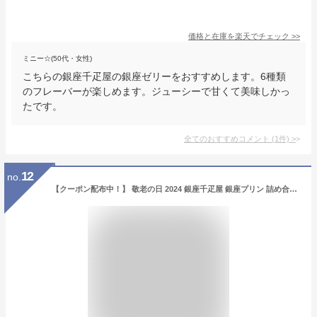
価格と在庫を
楽天
でチェック
>>
ミニー☆(50代・女性)
こちらの銀座千疋屋の銀座ゼリーをおすすめします。6種類
のフレーバーが楽しめます。ジューシーで甘くて美味しかっ
たです。
全てのおすすめコメント
(
1
件)
>
12
no.
【クーポン配布中！】 敬老の日 2024 銀座千疋屋 銀座プリン 詰め合わせ 8個 SK1232 千疋屋 プリン フルーツプリン スイーツ ギフト 洋菓子 フルーツ セット 瓶 冷凍 お菓子 お祝い 内祝い 御礼 快気内祝 お見舞い 誕生日 出産内祝い 結婚内祝い 退職 送料無料 個包装