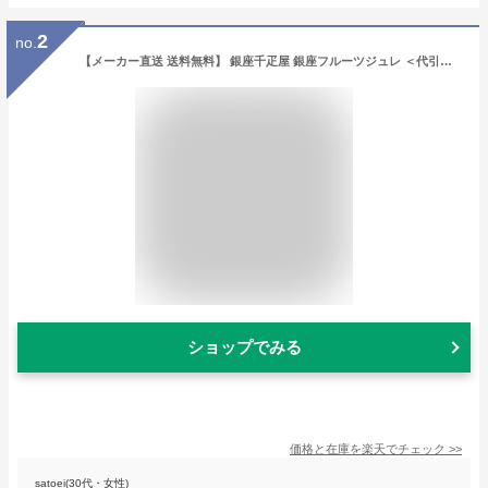
2
no.
【メーカー直送 送料無料】 銀座千疋屋 銀座フルーツジュレ ＜代引・後払い不可品＞ 内祝い お祝い ギフト お菓子 菓子折り 出産内祝い 結婚内祝い 入学内祝い 成人内祝い 香典返し お返し 敬老の日 残暑見舞い
ショップでみる
価格と在庫を
楽天
でチェック
>>
satoei(30代・女性)