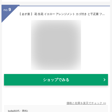
9
no.
【 あす楽 】 花 生花 イエロー アレンジメント カゴ付き と千疋屋 フルーティ バウム 花 と 洋菓子 結婚祝い 退職祝い 金婚式 誕生日 プレゼント ギフト 人気 菓子 スイーツ おすすめ おしゃれ 母 60代 70代 gift present (HM)[包装] ギフトセット 結婚祝 退職お祝い
ショップでみる
価格と在庫を
楽天
でチェック
>>
bells(60代・男性)