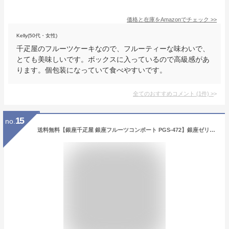
価格と在庫を
Amazon
でチェック
>>
Kelly(50代・女性)
千疋屋のフルーツケーキなので、フルーティーな味わいで、
とても美味しいです。ボックスに入っているので高級感があ
ります。個包装になっていて食べやすいです。
全てのおすすめコメント
(
1
件)
>
15
no.
送料無料【銀座千疋屋 銀座フルーツコンポート PGS-472】銀座ゼリー 銀座フルーツクーヘン ストレートジュース ギフト お礼 お返し お中元 御中元 お歳暮 御歳暮 お年賀 御年賀 お土産 出産内祝い 結婚内祝い