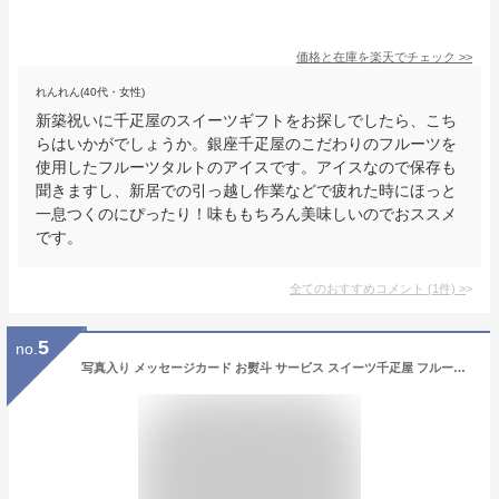
価格と在庫を
楽天
でチェック
>>
れんれん(40代・女性)
新築祝いに千疋屋のスイーツギフトをお探しでしたら、こち
らはいかがでしょうか。銀座千疋屋のこだわりのフルーツを
使用したフルーツタルトのアイスです。アイスなので保存も
聞きますし、新居での引っ越し作業などで疲れた時にほっと
一息つくのにぴったり！味ももちろん美味しいのでおススメ
です。
全てのおすすめコメント
(
1
件)
>
5
no.
写真入り メッセージカード お熨斗 サービス スイーツ千疋屋 フルーツ タルト ケーキ お菓子 洋菓子 詰め合わせ 出産内祝い 結婚内祝い 内祝い お返し ギフトセット (SK)