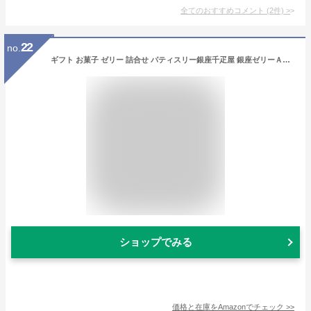
全てのおすすめコメント
(
2
件)
>
22
no.
ギフト お菓子 ゼリー 詰合せ パティスリー銀座千疋屋 銀座ゼリーＡ（6個入）
ショップでみる
価格と在庫を
Amazon
でチェック
>>