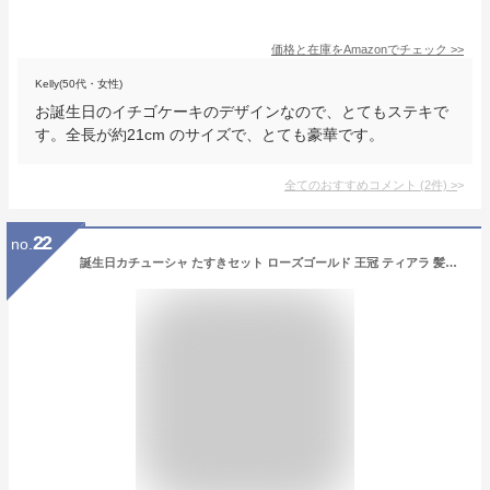
価格と在庫を
Amazon
でチェック
>>
Kelly(50代・女性)
お誕生日のイチゴケーキのデザインなので、とてもステキで
す。全長が約21cm のサイズで、とても豪華です。
全てのおすすめコメント
(
2
件)
>
22
no.
誕生日カチューシャ たすきセット ローズゴールド 王冠 ティアラ 髪飾り誕生日パーティー用品 バースデー 飾り