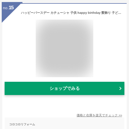
15
no.
ハッピーバースデー カチューシャ 子供 happy birthday 髪飾り 子ども 韓国子供服 バースデイ ヘアアクセサリー コスプレ 仮装 誕生日 お祝い 韓国こども服 韓国ファッション キッズサイズ キッズ 可愛い 韓国 服 男の子 女の子 誕生日会 無地 キッズ服 ジュニア服 miso
ショップでみる
価格と在庫を
楽天
でチェック
>>
コロコロリフォーム