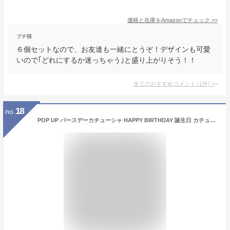
価格と在庫を
Amazon
でチェック
>>
ブチ猫
６個セットなので、お友達も一緒にとうぞ！デザインも可愛
いので｢どれにするか迷っちゃう｣と盛り上がりそう！！
全てのおすすめコメント
(
1
件)
>
18
no.
POP UP バースデーカチューシャ HAPPY BIRTHDAY 誕生日 カチューシャ 誕生会 パーティー 宴会 小道具 パーティーグッズ 仮装 変装 クリアストーン 4560320895503