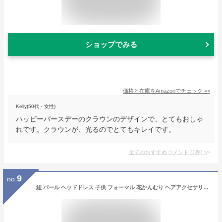
ショップでみる
価格と在庫を
Amazon
でチェック
>>
Kelly(50代・女性)
ハッピーバースデーのクラウンのデザインで、とてもおしゃ
れです。クラウンが、光るのでとてもキレイです。
全てのおすすめコメント
(
1
件)
>
9
no.
紐 パール ヘッドドレス 子供 フォーマル 花かんむり ヘアアクセサリー ピアノ発表会 女の子 リボン 花冠 髪飾り ティアラ ドレス小物 フラワー カチューシャ ワイヤー 結婚式 写真撮影 卒業式 誕生日 ヘアバンド キッズ