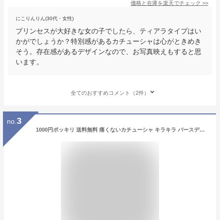
価格と在庫を
楽天
でチェック
>>
にこりんりん(30代・女性)
プリンセスが大好きな女の子でしたら、ティアラタイプはい
かがでしょうか？特別感があるカチューシャは心がときめき
そう。存在感があるデザインなので、お写真映えもすると思
います。
全てのおすすめコメント（2件）
3
no.
1000円ポッキリ 送料無料 痛くないカチューシャ キラキラ バースデー 誕生日 宴会 二次会 ピカピカ ヘアアレンジ 誕生日の女王 プリンセス プチプラ ライトストーン 高評価 大人 子供 キッズ ゴールド シルバー 即納品 品質保証 おまけ付き 無料ラッピング