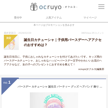
受付中
人気アイテム
マイページ
本ページはプロモーションを含みます
最終更新日：2026/02/20
380
View
25
コメント
決定
誕生日カチューシャ｜子供用バースデーヘアアクセ
のおすすめは？
誕生日当日に、子供におしゃれなカチューシャを付けてあげたいです。キッズ用の
バースデーカチューシャ、おしゃれなハッピーバースデー文字やかわいいお花のヘ
アアクセなど、女の子へのプレゼントにおすすめを教えて！
ocruyo(オクルヨ)編集部
1
no.
バースデー カチューシャ 誕生日 パーティー グッズ ヘアバンド 飾り デコレーション 子ども キッズ ベビー ハーフバースデー 韓国 雑貨 可愛い おしゃれ お祝い