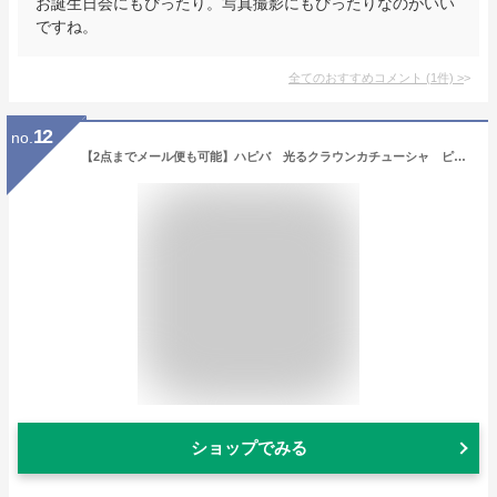
お誕生日会にもぴったり。写真撮影にもぴったりなのがいい
ですね。
全てのおすすめコメント
(
1
件)
>
12
no.
【2点までメール便も可能】ハピバ 光るクラウンカチューシャ ピンク [誕生日 コスプレ 王冠 アクセサリー 仮装 ハッピーバースデー 誕生日パーティー お祝い 誕生日会 自撮り 主役 ヒロイン イベント]【B-3361_901341】
ショップでみる