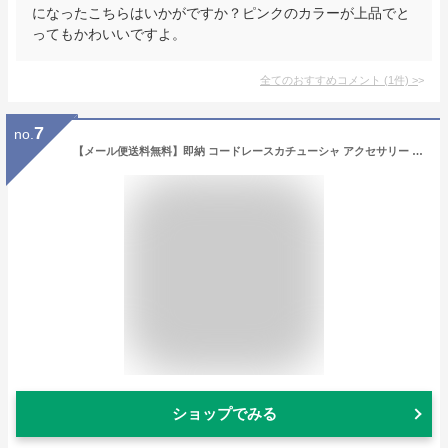
になったこちらはいかがですか？ピンクのカラーが上品でと
ってもかわいいですよ。
全てのおすすめコメント
(
1
件)
>
7
no.
【メール便送料無料】即納 コードレースカチューシャ アクセサリー ヘアアクセサリー フォーマル 子供用小物 結婚式 発表会 子供ドレス キッズパール 女の子 ガールズ キッズ カジュアル フォーマル ヘアアレンジ ワンピース 髪飾り 髪留め《返品交換不可》kw
ショップでみる