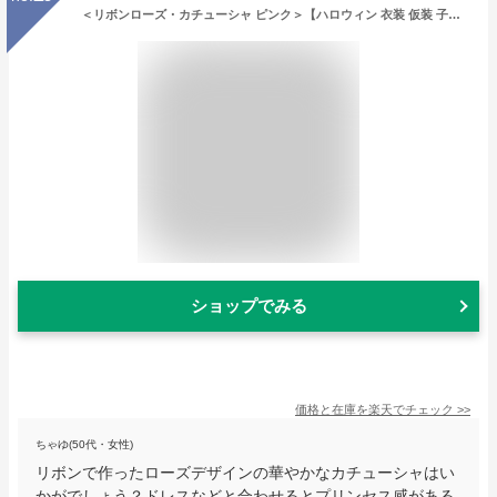
＜リボンローズ・カチューシャ ピンク＞【ハロウィン 衣装 仮装 子供 コスチューム プリンセス 女の子】【HLS_DU】【カチューシャ リボン ヘア ヘアー アクセサリー キッズ 子供 バラ 薔薇 花 イベント アクセサリー お遊戯会 リトルプリンセスルーム】【クリスマス】
ショップでみる
価格と在庫を
楽天
でチェック
>>
ちゃゆ(50代・女性)
リボンで作ったローズデザインの華やかなカチューシャはい
かがでしょう？ドレスなどと合わせるとプリンセス感がある