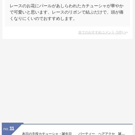
レースのお花にパールがあしらわれたカチューシャが華やか
で可愛いと思います、レースのリボンで結ぶだけで、頭が痛
くなりにくいのでおすすめします。
全てのおすすめコメント
(
1
件)
>
11
no.
本日の主役カチューシャ・誕生日 パーティー ヘアアクセ 誕生日会 キッズ シルバー ゴールド ピンク