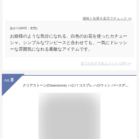
価格と在庫を
楽天
でチェック
>>
あかり(40代・女性)
お姫様のような気分になれる、白色のお花を使ったカチュー
シャ。シンプルなワンピースと合わせても、一気にドレッシ
ーな雰囲気になれる素敵なアイテムです。
全てのおすすめコメント
(
1
件)
>
8
no.
クリアストーン(Clearstone) ハピバ コスプレ ハロウィン バースデー 誕生日 光るクラウンカチューシャ カチューシャ 光る クラウン 王冠 ハッピーバースデー ユニセックス ピンク 衣装 仮装 コスチューム