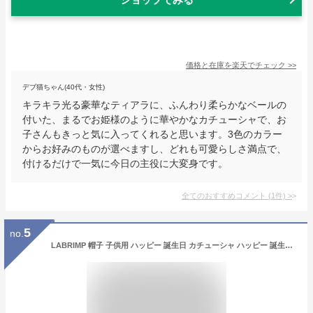
価格と在庫を
楽天
でチェック
>>
デブ猫ちゃん(40代・女性)
キラキラ光る豪華なティアラに、ふんわり柔らかなベールの
付いた、まるでお姫様のように華やかなカチューシャで、お
子さんもきっと気に入ってくれると思います。3色のカラー
からお好みのものが選べますし、どれも可愛らしさ満点で、
付けるだけで一気に今日の主役に大変身です。
全てのおすすめコメント
(
1
件)
>
5
no.
LABRIMP 帽子 子供用 ハッピー 誕生日 カチューシャ ハッピー 誕生日 キャンドル 誕生日 帽子 誕生日 キャンドル カチューシャ 誕生日 キャンドル ヘアバンド ケーキ キャンドル 帽子