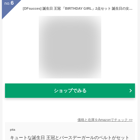
6
no.
[DFsucces] 誕生日 王冠 「BIRTHDAY GIRL」2点セット 誕生日の女の子ベルトセット おしゃれ 誕生日カチューシャ バースデー 飾り 舞台衣装 結婚式 パーティー (ローズゴールド)
ショップでみる
価格と在庫を
Amazon
でチェック
>>
pita
キュートな誕生日 王冠とバースデーガールのベルトがセット