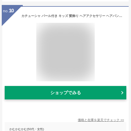
10
no.
カチューシャ パール付き キッズ 髪飾り ヘアアクセサリー ヘアバンド レース リボン 全4色 子供 子ども ティアラ 花冠 飾り 女の子 おしゃれ かわいい 結婚式 発表会 誕生日 プレゼント 送料無料
ショップでみる
価格と在庫を
楽天
でチェック
>>
かむかむかむ(50代・女性)