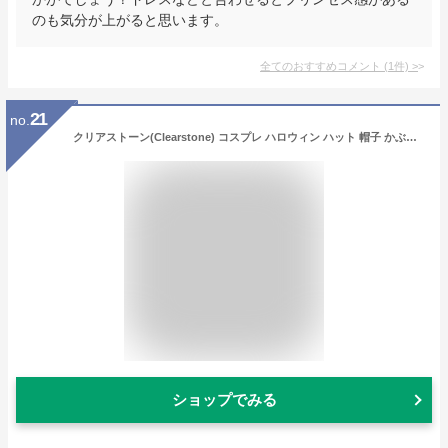
のも気分が上がると思います。
全てのおすすめコメント
(
1
件)
>
21
no.
クリアストーン(Clearstone) コスプレ ハロウィン ハット 帽子 かぶりもの 被り物 プティケーキハット ケーキハット 誕生日 バースデー ハッピーバースデー ケーキ バースデーケーキ ユニセックス 大人 子供 ホワイト 衣装 仮装 コスチューム
ショップでみる