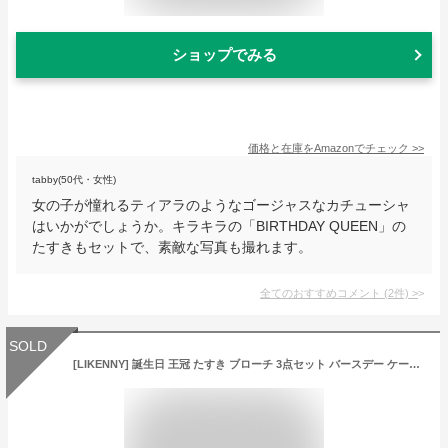
ショップでみる
価格と在庫を
Amazon
でチェック
>>
tabby(50代・女性)
女の子が憧れるティアラのようなゴージャスなカチューシャ
はいかがでしょうか。キラキラの「BIRTHDAY QUEEN」の
たすきもセットで、素敵な写真も撮れます。
全てのおすすめコメント
(
2
件)
>
SOLD
[LIKENNY] 誕生日 王冠 たすき ブローチ 3点セット バースデー ケーキ 飾り キラキラ BIRTHDAY GIRL 王冠 パーティーグッズ 記念日 誕生日お祝い 小道具 子供 女の子 女性 誕生日カチューシャ