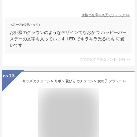
価格と在庫を
楽天
でチェック
>>
あみーみ(40代・女性)
お姫様のクラウンのようなデザインでなおかつ ハッピーバー
スデーの文字も入っています LED でキラキラ光るのも 可愛
いです
全てのおすすめコメント
(
1
件)
>
13
no.
キッズ カチューシャ リボン 花びら カチューシャ 女の子 フラワー レース カチューシャ ヘアバンド ベビー 赤ちゃん ヘアアクセサリー 髪飾り キッズ 子供 カチューム ヘッドドレス 発表会 記念日 セレモニー 出産祝い 結婚式 誕生日 フォーマル 記念撮影 送料無料