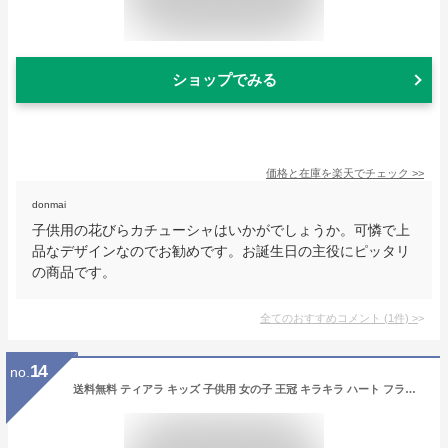
ショップでみる
価格と在庫を
楽天
でチェック
>>
donmai
子供用の花びらカチューシャはいかがでしょうか。可憐で上
品なデザインなのでお勧めです。お誕生日の主役にピッタリ
の商品です。
全てのおすすめコメント
(
1
件)
>
14
no.
送料無料 ティアラ キッズ 子供用 女の子 王冠 キラキラ ハート フラワー シルバーカラー ゴールドカラー カチューシャ ヘアアクセサリー 飾り お姫様 プリンセス お花 コスプレ 記念撮影 誕生日 パーティー イベント