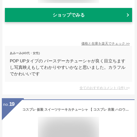
ショップでみる
価格と在庫を
楽天
でチェック
>>
あみーみ(40代・女性)
POP UPタイプの バースデーカチューシャが良く目立ちます
し写真映えもしてわかりやすいかなと思いました。カラフル
でかわいいです
全てのおすすめコメント
(
1
件)
>
19
no.
コスプレ 仮装 スイーツケーキカチューシャ 【 コスプレ 衣装 ハロウィン バースデーパーティー パーティーグッズ ハロウィン 衣装 パーティー用品 変装グッズ 誕生日パーティー ヘッドバンド プチ仮装 イベント用品 誕生日会 ヘアアクセサリー 】