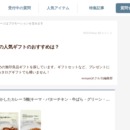
受付中の質問
人気アイテム
特集記事
質問
ージはプロモーションを含みます
6510
View
46
コメント
の人気ギフトのおすすめは？
おすすめの無印良品ギフトを探しています。ギフトセットなど、プレゼントに
カタログギフトでも構いません！
ocruyo(オクルヨ)編集部
【食べ比べセット】無印良品 素材を生かしたカレー 5種(キーマ・バターチキン・牛ばら・グリーン・ビーフ)食べ比べ 詰め合わせ アソート 本格 レトルト カレー パーティー シェア キャンプ