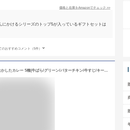
価格と在庫を
Amazon
でチェック
>>
んにかけるシリーズのトップ5が入っているギフトセットは
てのおすすめコメント（5件）
【食べ比べセット】無印 良品 素材を生かしたカレー 5種(牛ばら/グリーン/バターチキン/牛すじ/キーマ) 詰め合わせ アソート レトルトカレー 常温保存 MUJI ストック