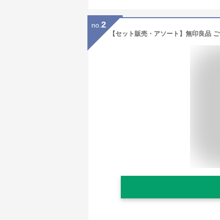
2
no.