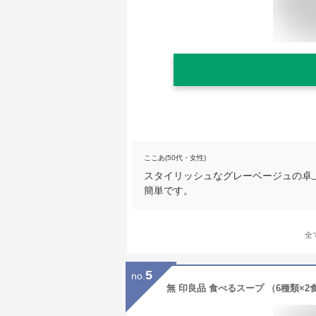
ここあ(50代・女性)
スタイリッシュなグレーベージュの卓
簡単です。
全
5
no.
無 印良品 食べるスープ （6種類×2