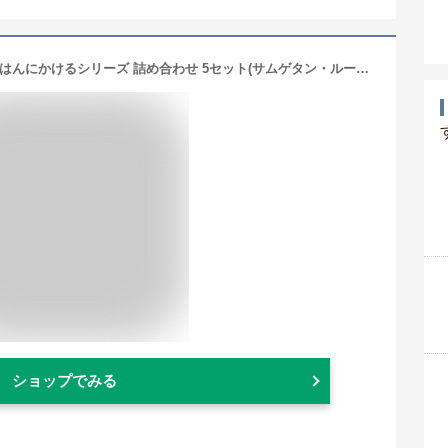
【セット販売・アソート】無印良品 ごはんにかけるシリーズ 詰め合わせ 5セット(サムゲタン・ルーロー飯・ガパオ・牛すじとこんにゃくのぼっかけ・スンドゥブチゲ)｜レトルト 惣菜 おかず ご飯のお供 MUJI
ショップでみる