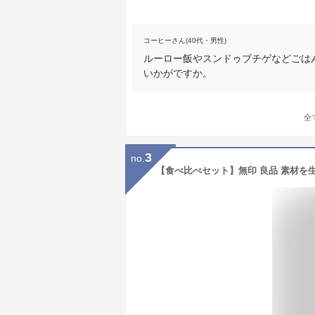
コーヒーさん(40代・男性)
ルーロー飯やスンドゥブチゲなどごは
いかがですか。
全
3
no.