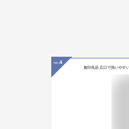
4
no.
無印良品 広口で洗いやすい 保