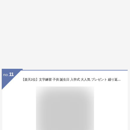
11
no.
【楽天2位】文字練習 子供 誕生日 入学式 大人気 プレゼント 繰り返し電子メモ お絵かきボード 知育玩具 12インチ 汚れない 伝言板 遊び 利用 大人用 薄型 ワンボタン カラフル 芸術 スタンド お絵描きボード 女の子 男の子 2歳 3歳 4歳 5歳 6歳 7歳 軽量 おもちゃ