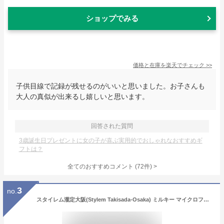
ショップでみる
価格と在庫を
楽天
でチェック
>>
子供目線で記録が残せるのがいいと思いました。お子さんも
大人の真似が出来るし嬉しいと思います。
回答された質問
3歳誕生日プレゼントに女の子が喜ぶ実用的でおしゃれなおすすめギ
フトは？
全てのおすすめコメント
(
72
件)
>
3
no.
スタイレム瀧定大阪(Stylem Takisada-Osaka) ミルキー マイクロファイバーやわらかタオル ウォッシュタオル PK1051