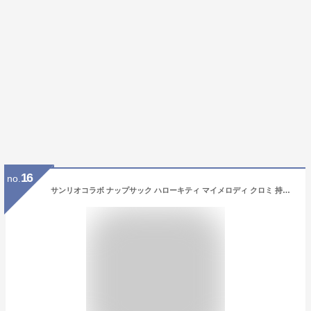
16
no.
サンリオコラボ ナップサック ハローキティ マイメロディ クロミ 持ち手付き 女の子 キッズ おしゃれ バッグ 鞄 巾着 子供用 子供服 小学生 保育園 apres les cours アプレレクール V274906 【メーカー価格2970円】