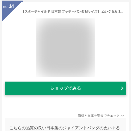
14
no.
【スターチャイルド 日本製 プッチーパンダ Mサイズ】 ぬいぐるみ 1歳 2歳 3歳 4歳 5歳 6歳 男 女 子供 大人 お祝い 出産祝い 誕生日 クリスマス ギフト プレゼント ぬい撮り 知育 おしゃれ おすすめ ふわふわ もちもち 癒し かわいい 動物園 ジャイアントパンダ 国産
ショップでみる
価格と在庫を
楽天
でチェック
>>
こちらの品質の良い日本製のジャイアントパンダのぬいぐる