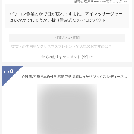
価格と在庫を
Amazon
でチェック
>>
パソコン作業とかで目が疲れますよね。アイマッサージャー
はいかがでしょうか。折り畳み式なのでコンパクト！
回答された質問
彼女への実用的なクリスマスプレゼントで人気のおすすめは？
全てのおすすめコメント
(
4
件)
>
8
no.
介護 靴下 滑り止め付き 麻混 花柄 足首ゆったり ソックス レディース 婦人 用 介護用靴下 履き口広い ゆるい のびる 締め付けない むくみ リハビリ 介護用衣料 高齢者 女性 シニア