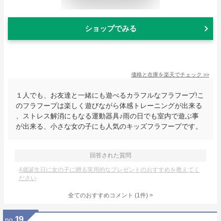
ショップでみる
価格と在庫を
楽天
でチェック
>>
１人でも、お友達と一緒にも遊べるカラフルなフラフープ!こ
のフラフープは楽しく遊びながら体感トレーニングが出来る
、ストレス解消にもなる運動器具♪雨の日でも室内で遊ぶ事
が出来る、小さな女の子にも人気のキッズフラフープです。
回答された質問
4歳誕生日に女の子に贈る実用的なプレゼントのおすすめを教えてく
ださい
全てのおすすめコメント
(
1
件)
>
19
no.