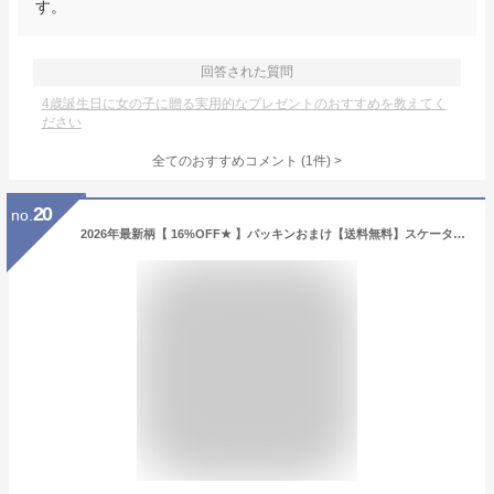
す。
回答された質問
4歳誕生日に女の子に贈る実用的なプレゼントのおすすめを教えてく
ださい
全てのおすすめコメント
(
1
件)
>
20
no.
2026年最新柄【 16%OFF★ 】パッキンおまけ【送料無料】スケーター 2way 水筒 キッズ ステンレス ボトル 470ml かわいい 水筒 保温 保冷 キッズ 直飲み コップ 付き コップ飲み 新柄 子ども 男の子 女の子 子供 小学生 幼稚園 軽量 ショルダー紐 bpaフリー