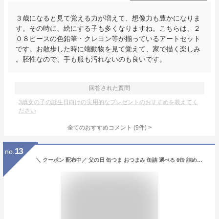
３歳になると見て覚える力が増えて、想像力も豊かになりま
す。その時に、絵にする子も多くなりますね。こちらは、２
０８ピースの色鉛筆・クレヨン等が揃っているアートセット
です。お散歩した時に端動物を見て覚えて、家で描く楽しみ
。胚性なので、手も服も汚れないのも良いです。
回答された質問
3歳女の子の誕生日向けの実用的なプレゼントのおすすめを教えてく
ださい
全てのおすすめコメント
(
9
件)
>
13
no.
＼ クーポン 配布中／ 父の日 缶つま おつまみ 缶詰 選べる 6缶 詰め合わせ セット 【 送料無料 沖縄以外】 国分 K&K 高級 おつまみセット 肉 魚 魚介 酒のつまみ 惣菜 常温保存 プレゼント 贈り物 実用的 備蓄 非常食 保存食 長期保存 お中元 2026 内祝い ギフト