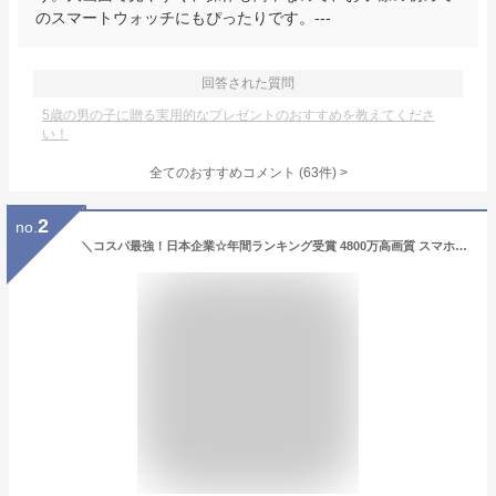
のスマートウォッチにもぴったりです。---
回答された質問
5歳の男の子に贈る実用的なプレゼントのおすすめを教えてくださ
い！
全てのおすすめコメント
(
63
件)
>
2
no.
＼コスパ最強！日本企業☆年間ランキング受賞 4800万高画質 スマホ転送可／ 子供用 カメラ デジタルカメラ 1080p録画 32GB キッズカメラ トイカメラ おもちゃ 男の子 女の子 プレゼント 2歳 3歳 4歳 5歳 キッズ 知育玩具 子供 誕生日プレゼント クリスマス プレゼント ギフト