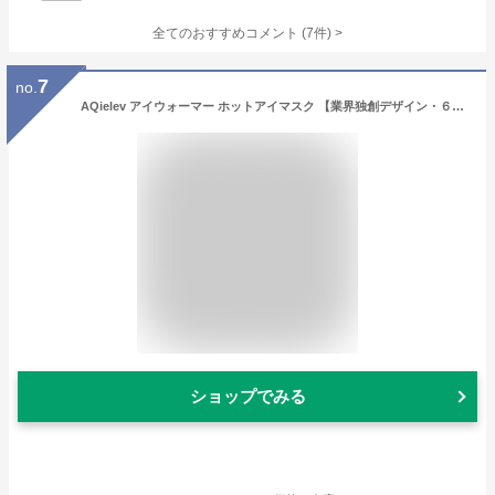
全てのおすすめコメント
(
7
件)
>
7
no.
AQielev アイウォーマー ホットアイマスク 【業界独創デザイン・６つモード・2段階気圧】睡眠専門医監修のアイマスク 空気圧/加熱/振動/Bluetooth音楽 アイマスク ホット USB充電式 折り畳み 自動オフタイマー 目元エステ 目元ケア サイズ調整可能 記念日 誕生日プレゼント 敬老の日 母の日ギフト 出張 快眠グッズ 男女兼用の睡眠グッズ 日本語取扱説明書
ショップでみる