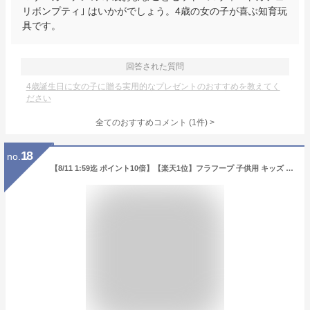
リボンプティ｣ はいかがでしょう。4歳の女の子が喜ぶ知育玩
具です。
回答された質問
4歳誕生日に女の子に贈る実用的なプレゼントのおすすめを教えてく
ださい
全てのおすすめコメント
(
1
件)
>
18
no.
【8/11 1:59迄 ポイント10倍】【楽天1位】フラフープ 子供用 キッズ 運動 おもちゃ 65cm 45cm 室内遊び 体幹トレーニング 小 スポーツトイ 体操 遊び ダイエット 分解できる おもちゃ 室内 雨の日 おうち時間 室内遊具 縄跳び けんけんぱ リング クリスマス プレゼント