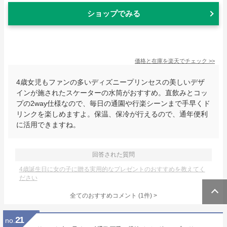
ショップでみる
価格と在庫を
楽天
でチェック
>>
4歳女児もファンの多いディズニープリンセスの美しいデザ
インが施されたスケーターの水筒がおすすめ。直飲みとコッ
プの2way仕様なので、毎日の通園や行楽シーンまで手早くド
リンクを楽しめますよ。保温、保冷が行えるので、通年便利
に活用できますね。
回答された質問
4歳誕生日に女の子に贈る実用的なプレゼントのおすすめを教えてく
ださい
全てのおすすめコメント
(
1
件)
>
21
no.