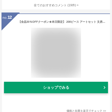
全てのおすすめコメント
(
19
件)
>
12
no.
【全品30％OFFクーポン★本日限定】 208ピース アートセット 文房具 色鉛筆 クレヨン パステル 絵具 水性カラーペン お絵かき お絵かきセット 塗り絵 知育玩具 2歳 3歳 4歳 5歳 6歳 7歳 小学生 低学年 女の子 男の子 女 男 子供 幼児 入園 入学 卒園 クリスマス プレゼント
ショップでみる
価格と在庫を
楽天
でチェック
>>