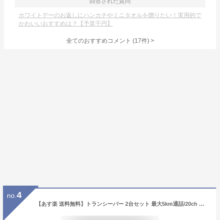
回答された質問
ホワイトデーのお返しにハンカチやミニタオルを贈りたい！実用的で
かわいいおすすめは？【予算千円】
全てのおすすめコメント
(
17
件)
>
4
no.
【あす楽 送料無料】トランシーバー 2台セット 最大5km通話/20ch アウトドア お年玉 ハンディトランシーバー プレゼント 玩具 おもちゃ 小学生 男の子 女の子 3歳 4歳 5歳 クリスマス クリスマスプレゼント