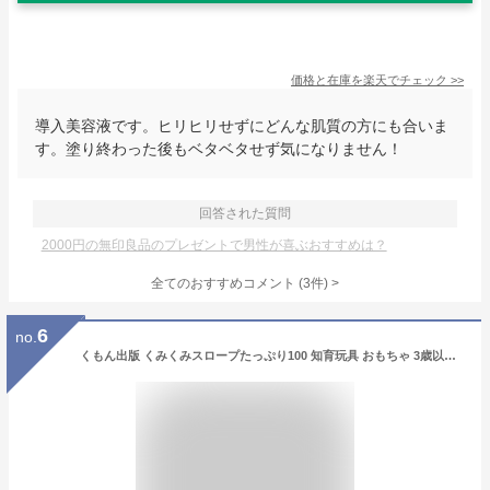
価格と在庫を
楽天
でチェック
>>
導入美容液です。ヒリヒリせずにどんな肌質の方にも合いま
す。塗り終わった後もベタベタせず気になりません！
回答された質問
2000円の無印良品のプレゼントで男性が喜ぶおすすめは？
全てのおすすめコメント
(
3
件)
>
6
no.
くもん出版 くみくみスロープたっぷり100 知育玩具 おもちゃ 3歳以上 KUMON