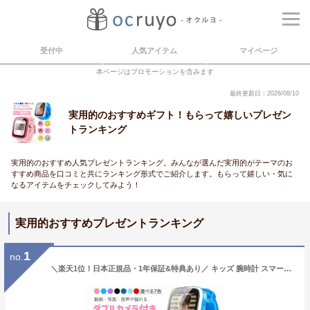
受付中
人気アイテム
マイページ
本ページはプロモーションを含みます
最終更新日：2026/08/10
実用的のおすすめギフト！もらって嬉しいプレゼン
トランキング
実用的のおすすめ人気プレゼントランキング。みんなが選んだ実用的がテーマのお
すすめ商品を口コミと共にランキング形式でご紹介します。もらって嬉しい・気に
なるアイテムをチェックしてみよう！
実用的おすすめプレゼントランキング
1
no.
＼楽天1位！日本正規品・1年保証&特典あり／ キッズ 腕時計 スマートウォッチ 子供 腕時計 32GB 35万画素 カメラ 大画面 録画録音 ゲーム 音楽 アラーム 歩数計 知育玩具 4歳 5歳 6歳 7歳 8歳 9歳 10歳 男の子 女の子 おもちゃ 小学生 子供 誕生日 クリスマスプレゼント 人気