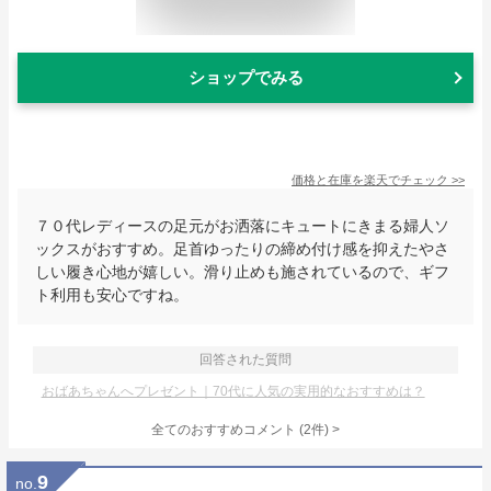
ショップでみる
価格と在庫を
楽天
でチェック
>>
７０代レディースの足元がお洒落にキュートにきまる婦人ソ
ックスがおすすめ。足首ゆったりの締め付け感を抑えたやさ
しい履き心地が嬉しい。滑り止めも施されているので、ギフ
ト利用も安心ですね。
回答された質問
おばあちゃんへプレゼント｜70代に人気の実用的なおすすめは？
全てのおすすめコメント
(
2
件)
>
9
no.