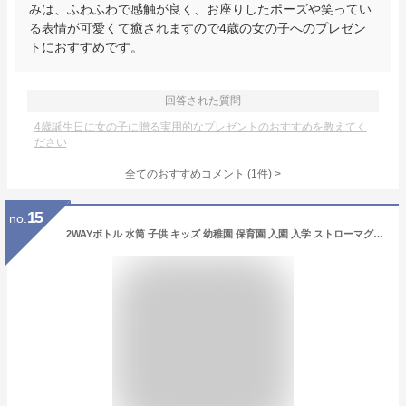
みは、ふわふわで感触が良く、お座りしたポーズや笑ってい
る表情が可愛くて癒されますので4歳の女の子へのプレゼン
トにおすすめです。
回答された質問
4歳誕生日に女の子に贈る実用的なプレゼントのおすすめを教えてく
ださい
全てのおすすめコメント
(
1
件)
>
15
no.
2WAYボトル 水筒 子供 キッズ 幼稚園 保育園 入園 入学 ストローマグ ストロー水筒 直飲み 480ml 490ml | 小学校 保冷保温 魔法瓶 真空断熱 洗いやすい ワンタッチ 肩紐付き 軽い 軽量 洗いやすい 3歳 4歳 5歳 女の子 男の子 子ども かわいい ピーコック APD-50W