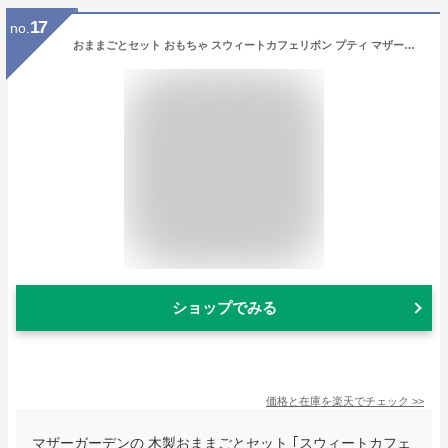
17
no.
おままごとセット おもちゃ スウィートカフェリボン プティ マザーガーデン 野いちご おままごと セット 木製 食材 食材 知育玩具 スイーツ ティーセット 4歳 3歳 2歳 女の子 誕生日 プレゼント お祝い ままごと ケーキ アイス 食べ物
ショップでみる
価格と在庫を
楽天
でチェック
>>
マザーガーデンの 木製おままごとセット ｢スウィートカフェ