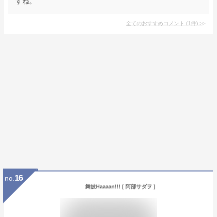
すね。
全てのおすすめコメント
(
1
件)
>
16
no.
舞妓Haaaan!!! [ 阿部サダヲ ]