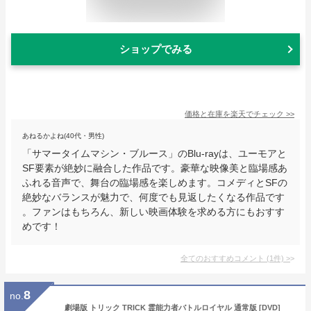
ショップでみる
価格と在庫を
楽天
でチェック
>>
あねるかよね(40代・男性)
「サマータイムマシン・ブルース」のBlu-rayは、ユーモアと
SF要素が絶妙に融合した作品です。豪華な映像美と臨場感あ
ふれる音声で、舞台の臨場感を楽しめます。コメディとSFの
絶妙なバランスが魅力で、何度でも見返したくなる作品です
。ファンはもちろん、新しい映画体験を求める方にもおすす
めです！
全てのおすすめコメント
(
1
件)
>
8
no.
劇場版 トリック TRICK 霊能力者バトルロイヤル 通常版 [DVD]