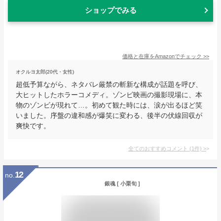
ショップでみる
価格と在庫を
Amazon
でチェック
>>
オクルヨ太郎(20代・女性)
超低予算ながら、ネタバレ厳禁の斬新な構成が話題を呼び、
大ヒットしたホラーコメディ。ゾンビ映画の撮影現場に、本
物のゾンビが現れて…。初めて観た時には、涙が出るほど笑
いました。序盤の違和感が爆笑に変わる、後半の伏線回収が
爽快です。
全てのおすすめコメント
(
1
件)
>
12
no.
銀魂 [ 小栗旬 ]