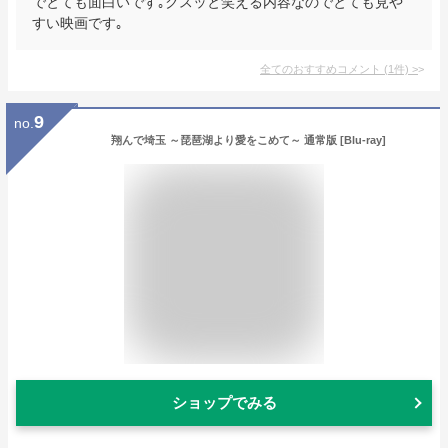
でとても面白いです｡クスッと笑える内容なのでとても見や
すい映画です｡
全てのおすすめコメント
(
1
件)
>
9
no.
翔んで埼玉 ～琵琶湖より愛をこめて～ 通常版 [Blu-ray]
ショップでみる