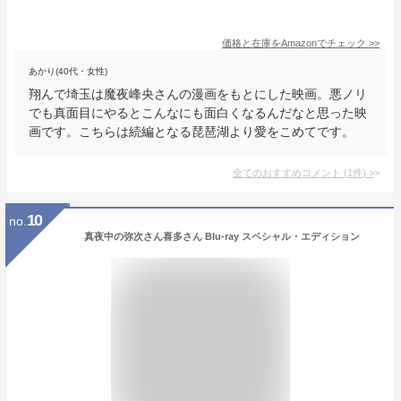
価格と在庫を
Amazon
でチェック
>>
あかり(40代・女性)
翔んで埼玉は魔夜峰央さんの漫画をもとにした映画。悪ノリ
でも真面目にやるとこんなにも面白くなるんだなと思った映
画です。こちらは続編となる琵琶湖より愛をこめてです。
全てのおすすめコメント
(
1
件)
>
10
no.
真夜中の弥次さん喜多さん Blu-ray スペシャル・エディション