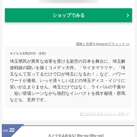
ショップでみる
価格と在庫を
Amazon
でチェック
>>
オクルヨ太郎(20代・女性)
埼玉県民が異常な迫害を受ける架空の日本を舞台に、埼玉解
放戦線の闘いを描くコメディ大作。「サイタマラリヤ」「埼
玉なんて言ってるだけで口が埼玉になるわ！」など、パワー
ワードが連発。いっそ清々しいほどの埼玉ディス・イジリに
笑いが止まりません。埼玉だけではなく、ライバルの千葉や
、短い登場シーンながら強烈なインパクトを残す秘境・群馬
なども、見所です。
全てのおすすめコメント
(
1
件)
>
22
no.
カメラを止めるな! Blu-ray [Blu-ray]