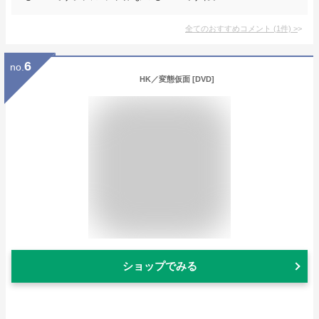
全てのおすすめコメント
(
1
件)
>
6
no.
HK／変態仮面 [DVD]
ショップでみる