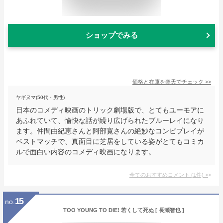
ショップでみる
価格と在庫を
楽天
でチェック
>>
ヤギヌマ(50代・男性)
日本のコメディ映画のトリック劇場版で、とてもユーモアに
あふれていて、愉快な話が繰り広げられたブルーレイになり
ます。仲間由紀恵さんと阿部寛さんの絶妙なコンビプレイが
ベストマッチで、真面目に芝居をしている姿がとてもコミカ
ルで面白い内容のコメディ映画になります。
全てのおすすめコメント
(
1
件)
>
15
no.
TOO YOUNG TO DIE! 若くして死ぬ [ 長瀬智也 ]