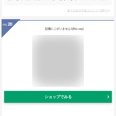
全てのおすすめコメント
(
1
件)
>
20
no.
記憶にございません![Blu-ray]
ショップでみる