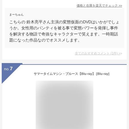
価格と在庫を
楽天
でチェック
>>
まーちゅん
こちらの 鈴木亮平さん主演の変態仮面のDVDはいかがでしょ
うか。女性用のパンティを被る事で変態パワーを発揮し事件
を解決する物語で奇抜なキャラクターで笑えます。一時期話
題になった作品なのでオススメします。
全てのおすすめコメント
(
1
件)
>
7
no.
サマータイムマシン・ブルース【Blu-ray】 [Blu-ray]