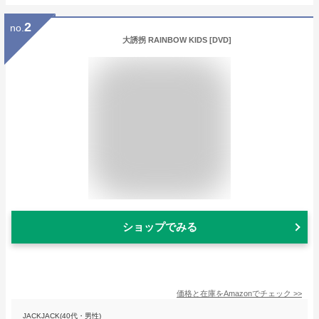
2
no.
大誘拐 RAINBOW KIDS [DVD]
ショップでみる
価格と在庫を
Amazon
でチェック
>>
JACKJACK(40代・男性)