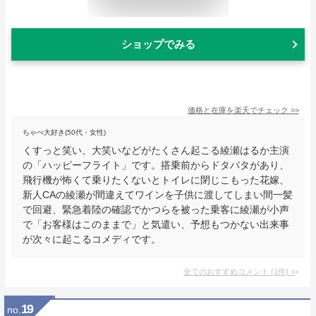
ショップでみる
価格と在庫を
楽天
でチェック
>>
ちゃぺ大好き(50代・女性)
くすっと笑い、大笑いなどがたくさん起こる綾瀬はるか主演
の「ハッピーフライト」です。搭乗前からドタバタがあり、
飛行機が怖くて乗りたくないとトイレに閉じこもった花嫁、
新人CAの綾瀬が間違えてワインを子供に渡してしまい間一髪
で回避、緊急着陸の確認でかつらを被った乗客に綾瀬が小声
で「お客様はこのままで」と気遣い、予想もつかない出来事
が次々に起こるコメディです。
全てのおすすめコメント
(
1
件)
>
19
no.