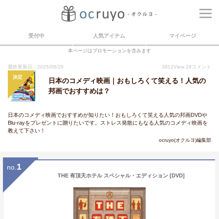
受付中
人気アイテム
マイページ
本ページはプロモーションを含みます
最終更新日：2025/08/29
3912
View
28
コメント
決定
日本のコメディ映画｜おもしろくて笑える！人気の
邦画でおすすめは？
日本のコメディ映画でおすすめが知りたい！おもしろくて笑える人気の邦画DVDや
Blu-rayをプレゼントに贈りたいです。ストレス発散にもなる人気のコメディ映画を
教えて下さい！
ocruyo(オクルヨ)編集部
1
no.
THE 有頂天ホテル スペシャル・エディション [DVD]