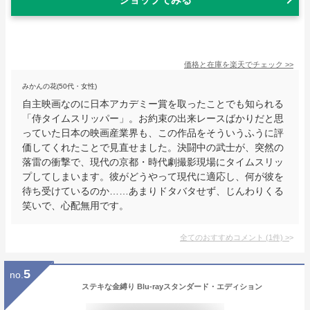
価格と在庫を
楽天
でチェック
>>
みかんの花(50代・女性)
自主映画なのに日本アカデミー賞を取ったことでも知られる
「侍タイムスリッパー」。お約束の出来レースばかりだと思
っていた日本の映画産業界も、この作品をそういうふうに評
価してくれたことで見直せました。決闘中の武士が、突然の
落雷の衝撃で、現代の京都・時代劇撮影現場にタイムスリッ
プしてしまいます。彼がどうやって現代に適応し、何が彼を
待ち受けているのか……あまりドタバタせず、じんわりくる
笑いで、心配無用です。
全てのおすすめコメント
(
1
件)
>
5
no.
ステキな金縛り Blu-rayスタンダード・エディション