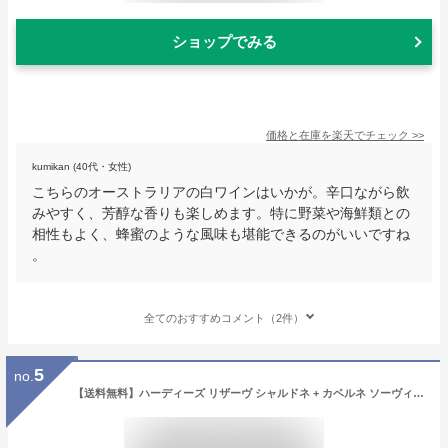
ショップでみる
価格と在庫を
楽天
でチェック
>>
kumikan (40代・女性)
こちらのオーストラリアの白ワインはいかが。辛口ながら飲
みやすく、芳醇な香りも楽しめます。特に野菜や海鮮類との
相性もよく、蜂蜜のような風味も堪能できるのがいいですね
。
全てのおすすめコメント（2件）
5
no.
【送料無料】ハーディーズ リザーヴ シャルドネ + カベルネ ソーヴィニヨン各5L2本セット【 ボックスワイン オーストラリア お得サイズ 白ワイン 赤ワイン コストコ コスパ パーティー おすすめ】