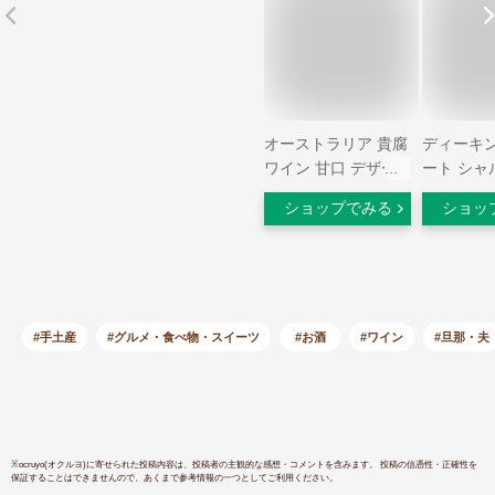
オーストラリア 貴腐
ディーキ
ワイン 甘口 デザー
ート シャ
トワイン 白ワイン
2022 75
ショップでみる
ショッ
375ml スリーブジッ
ストラリア
ス ニューサウスウェ
ン） 6本
ールズ州
で送料無料
均一ワイ
#手土産
#グルメ・食べ物・スイーツ
#お酒
#ワイン
#旦那・夫
※
ocruyo(オクルヨ)
に寄せられた投稿内容は、投稿者の主観的な感想・コメントを含みます。 投稿の信憑性・正確性を
保証することはできませんので、あくまで参考情報の一つとしてご利用ください。