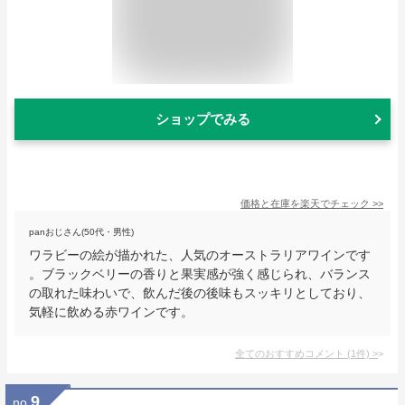
ショップでみる
価格と在庫を
楽天
でチェック
>>
panおじさん(50代・男性)
ワラビーの絵が描かれた、人気のオーストラリアワインです
。ブラックベリーの香りと果実感が強く感じられ、バランス
の取れた味わいで、飲んだ後の後味もスッキリとしており、
気軽に飲める赤ワインです。
全てのおすすめコメント
(
1
件)
>
9
no.