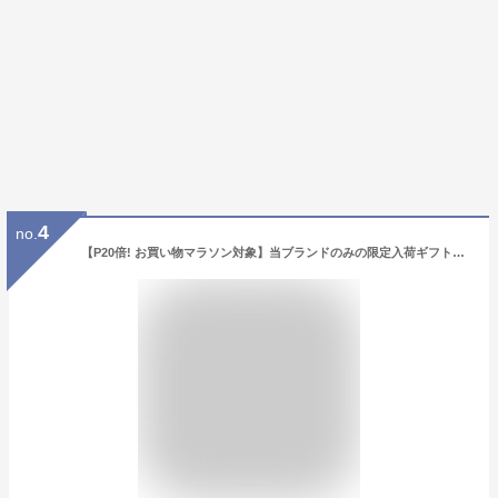
4
no.
【P20倍! お買い物マラソン対象】当ブランドのみの限定入荷ギフトに最適な希少な白ワイン ■ブロックセブンリースリング 白ワイン 12.5% 辛口 ライトボディ オーストラリア 750ml ギフト プレゼント ボトル単品