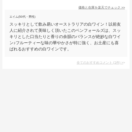
価格と在庫を
楽天
でチェック
>>
エイム(50代・男性)
スッキリとして飲み易いオーストラリアの白ワイン！以前友
人に紹介されて美味しく頂いたこのペンフォールズは、スッ
キリとした口当たりと香りの余韻のバランスが絶妙な白ワイ
ン♪フルーティーな味の華やかさが特に強く、お土産にも喜
ばれるおすすめの白ワインです。
全てのおすすめコメント
(
1
件)
>