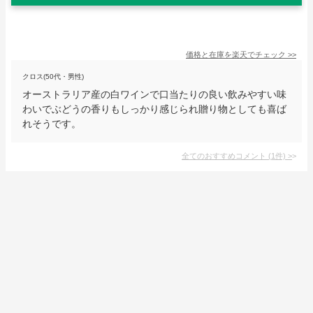
価格と在庫を
楽天
でチェック
>>
クロス(50代・男性)
オーストラリア産の白ワインで口当たりの良い飲みやすい味
わいでぶどうの香りもしっかり感じられ贈り物としても喜ば
れそうです。
全てのおすすめコメント
(
1
件)
>