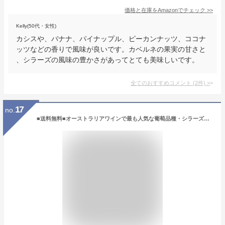
価格と在庫を
Amazon
でチェック
>>
Kelly(50代・女性)
カシスや、バナナ、パイナップル、ピーカンナッツ、ココナ
ッツなどの香りで風味が良いです。カベルネの果実の甘さと
、シラーズの風味の豊かさがあってとても美味しいです。
全てのおすすめコメント
(
2
件)
>
17
no.
■送料無料■オーストラリアワインで最も人気な葡萄品種・シラーズ 三種飲み比べ 各2本の6本セットVer.4 【赤ワインセット】【オーストラリアワインセット】【送料込み・送料無料】【楽天 通販 販売】