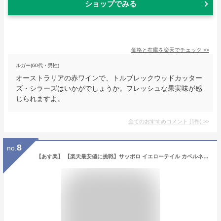
ショップでみる
価格と在庫を
楽天
でチェック
>>
ルガー(60代・男性)
オーストラリアの赤ワインで、トルブレックウッドカッター
ズ・シラーズはいかがでしょうか。フレッシュな果実味が感
じられますよ。
全てのおすすめコメント
(
1
件)
>
8
no.
【あす楽】 【楽天最安値に挑戦】サッポロ イエローテイル カベルネ ソーヴィニヨン 750ml 1本【ご注文は1ケース(12本)まで同梱可能です】