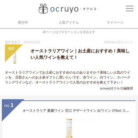
受付中
人気アイテム
マイページ
本ページはプロモーションを含みます
最終更新日：2024/12/16
326
View
22
コメント
決定
オーストラリアワイン｜お土産におすすめ！美味し
い人気ワインを教えて！
オーストラリアワインでお土産におすすめのものありますか？美味しい人気のワイ
ンを、旦那さんへのお土産ギフトに買いたいです。赤ワイン、白ワイン、スパーク
リングワインなど、オーストラリアワインで人気のおすすめを教えて下さい！
ocruyo(オクルヨ)編集部
1
no.
オーストラリア 貴腐ワイン 甘口 デザートワイン 白ワイン 375ml スリーブジッス ニューサウスウェールズ州