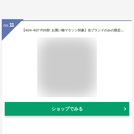
11
no.
【4/24~4/27 P20倍! お買い物マラソン対象】当ブランドのみの限定入荷ギフトに最適な希少な赤ワイン ■ ラニスター マクラーレン・ヴェール オールドヴァイン メルロー 赤ワイン 15.5% 辛口 フルボディ オーストラリアワイン 750ml ボトル単品.
ショップでみる