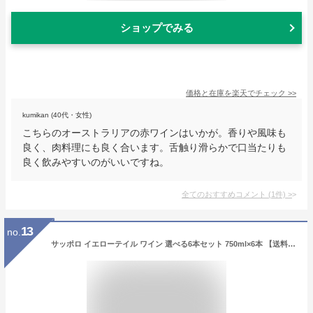
ショップでみる
価格と在庫を
楽天
でチェック
>>
kumikan (40代・女性)
こちらのオーストラリアの赤ワインはいかが。香りや風味も
良く、肉料理にも良く合います。舌触り滑らかで口当たりも
良く飲みやすいのがいいですね。
全てのおすすめコメント
(
1
件)
>
13
no.
サッポロ イエローテイル ワイン 選べる6本セット 750ml×6本 【送料無料※一部地域は除く】オリジナル 赤ワイン 白ワイン オーストラリアワイン