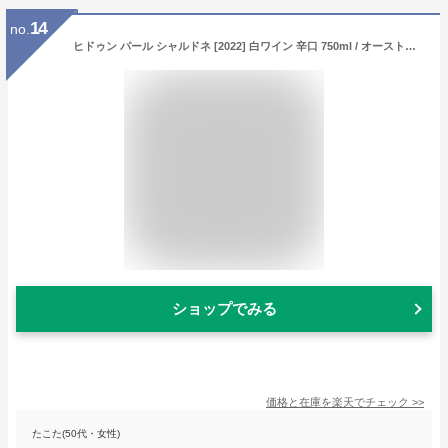
14
no.
ヒドゥン パール シャルドネ [2022] 白ワイン 辛口 750ml / オーストラリア サウス イースタン オーストラリアG.I. Berton Vineyards Pty Ltd バートン ヴィンヤーズ Hidden Pearl Chardonnay [mtbs]
ショップでみる
価格と在庫を
楽天
でチェック
>>
たこた(50代・女性)