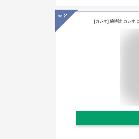
2
no.
[カシオ] 腕時計 カシオ コ