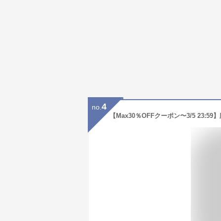
4
no.