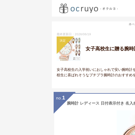
本ペ
最終更新日：2026/06/19
決定
女子高校生に贈る腕時
女子高校生の入学祝いにおしゃれで安い腕時計
校生に喜ばれそうなプチプラ腕時計のおすすめ
1
no.