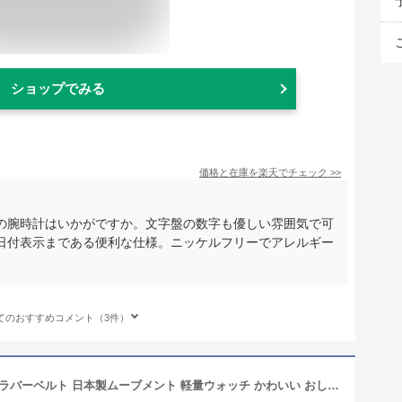
ショップでみる
価格と在庫を
楽天
でチェック
>>
の腕時計はいかがですか。文字盤の数字も優しい雰囲気で可
日付表示まである便利な仕様。ニッケルフリーでアレルギー
てのおすすめコメント（3件）
腕時計 レディース シリコン ウレタン ラバーベルト 日本製ムーブメント 軽量ウォッチ かわいい おしゃれ 20代 30代 40代 仕事 大人 子供 ブランド 見やすい バレンタイン プレゼント ギフト 1年間のメーカー保証付き メール便送料無料