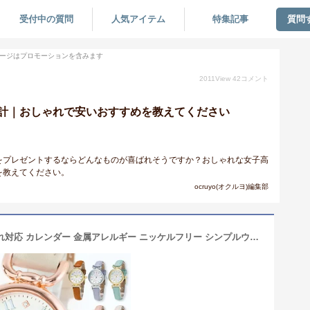
受付中の質問
人気アイテム
特集記事
質問
ージはプロモーションを含みます
2011
View
42
コメント
計｜おしゃれで安いおすすめを教えてください
をプレゼントするならどんなものが喜ばれそうですか？おしゃれな女子高
を教えてください。
ocruyo(オクルヨ)編集部
腕時計 レディース 日付表示付き 名入れ対応 カレンダー 金属アレルギー ニッケルフリー シンプルウォッチ かわいい おしゃれ 大人 細ベルト ブランド Kiitos カジュアル 30代 綺麗 見やすい 仕事 学生 プレゼント 母の日 ギフト 1年間のメーカー保証付