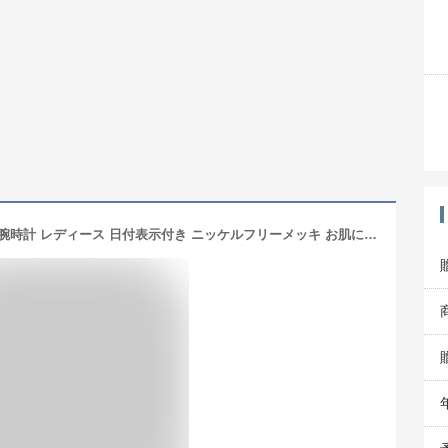
【Max30％OFFクーポン〜3/5 23:59】腕時計 レディース 日付表示付き ニッケルフリーメッキ お肌に優しい 金属アレルギー対応 名入れ対応 シンプルウォッチ かわいい おしゃれ ブランド カレンダー 見やすい 30代 40代 ギフト日本製ムーブメント 1年間のメーカー保証付