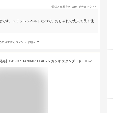
価格と在庫を
Amazon
でチェック
>>
敵です。ステンレスベルトなので、おしゃれで丈夫で長く使
てのおすすめコメント（3件）
【並行輸入品】【10年保証】【日本未発売】CASIO STANDARD LADYS カシオ スタンダード LTP-V001GL.L 腕時計 時計 ブランド レディース 女の子 チープカシオ チプカシ アナログ ゴールド 金 ブラック 黒 ホワイト 白 ブラウン 茶 レザー かわいい 海外モデル 送料無料