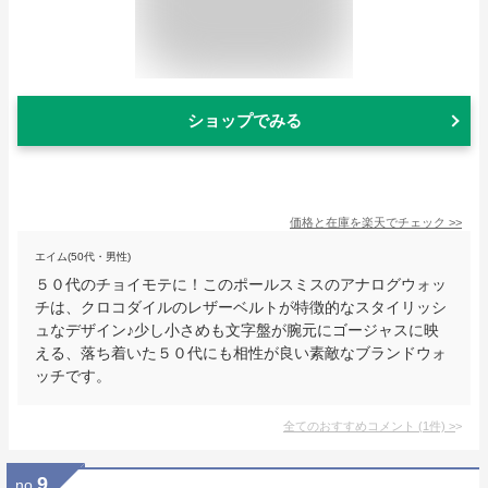
ショップでみる
価格と在庫を
楽天
でチェック
>>
エイム(50代・男性)
５０代のチョイモテに！このポールスミスのアナログウォッ
チは、クロコダイルのレザーベルトが特徴的なスタイリッシ
ュなデザイン♪少し小さめも文字盤が腕元にゴージャスに映
える、落ち着いた５０代にも相性が良い素敵なブランドウォ
ッチです。
全てのおすすめコメント
(
1
件)
>
9
no.