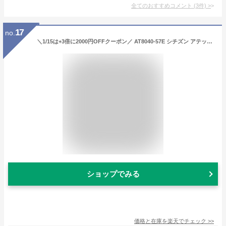
全てのおすすめコメント
(
3
件)
>
17
no.
＼1/15は+3倍に2000円OFFクーポン／ AT8040-57E シチズン アテッサ エコドライブ 電波時計 メンズ 腕時計 ブランド チタン クロノグラフ CITIZEN ATTESA ブラック 黒 時計 成人祝い プレゼント ギフト
ショップでみる
価格と在庫を
楽天
でチェック
>>