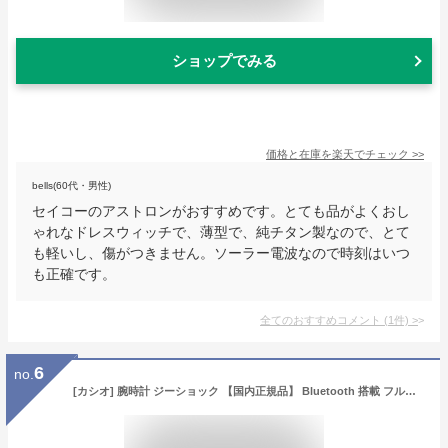
ショップでみる
価格と在庫を
楽天
でチェック
>>
bells(60代・男性)
セイコーのアストロンがおすすめです。とても品がよくおし
ゃれなドレスウィッチで、薄型で、純チタン製なので、とて
も軽いし、傷がつきません。ソーラー電波なので時刻はいつ
も正確です。
全てのおすすめコメント
(
1
件)
>
6
no.
[カシオ] 腕時計 ジーショック 【国内正規品】 Bluetooth 搭載 フルメタル ソーラー GM-B2100D-1AJF メンズ シルバー