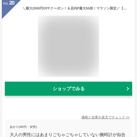
20
no.
＼最大2000円OFFクーポン！＆店内P最大55倍！マラソン限定／【イメージ違いも90日間は返品OK！】ハミルトン HAMILTON ジャズマスターシンライン H38411183 メンズ
ショップでみる
価格と在庫を
楽天
でチェック
>>
あかり(40代・女性)
大人の男性にはあまりごちゃごちゃしていない腕時計が似合