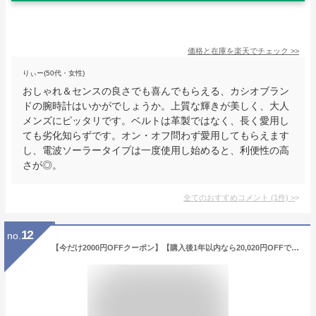
価格と在庫を
楽天
でチェック
>>
りぃー(50代・女性)
おしゃれ＆センスの良さでも喜んでもらえる、カシオブラン
ドの腕時計はいかがでしょうか。上質な輝きが美しく、大人
メンズにピッタリです。ベルトは革製ではなく、長く愛用し
ても劣化知らずです。オン・オフ問わず愛用してもらえます
し、電波ソーラータイプは一度使用し始めると、利便性の高
さが◎。
全てのおすすめコメント
(
1
件)
>
12
no.
【今だけ2000円OFFクーポン】【購入後1年以内なら20,020円OFFで交換可】シチズン プロマスター エコドライブ PROMASTER LANDシリーズ Cal.E660 CB5034-91W 電波時計 ダイレクトフライト メンズ【あす楽】