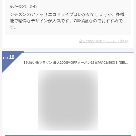
ルガー(60代・男性)
シチズンのアテッサエコドライブはいかがでしょうか。多機
能で精悍なデザインが人気です。7年保証なのでおすすめで
す。
全てのおすすめコメント
(
1
件)
>
18
no.
【お買い物マラソン 最大2000円OFFクーポン16日(火)01:59迄】[SEIKO]セイコー DOLCE&EXCELINE ドルチェアンドエクセリーヌ RADIO WAVE CONTROL SOLAR SADZ197 メンズ チタン 腕時計