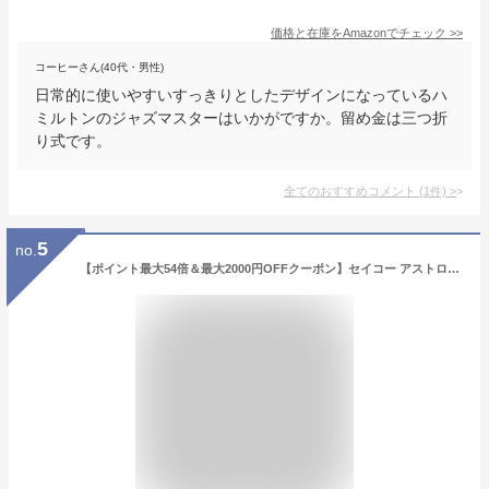
価格と在庫を
Amazon
でチェック
>>
コーヒーさん(40代・男性)
日常的に使いやすいすっきりとしたデザインになっているハ
ミルトンのジャズマスターはいかがですか。留め金は三つ折
り式です。
全てのおすすめコメント
(
1
件)
>
5
no.
【ポイント最大54倍＆最大2000円OFFクーポン】セイコー アストロン オリジンシリーズ 3針モデル SBXY029 ホワイト メンズ 腕時計 ソーラー電波 チタン シルバー 日本製