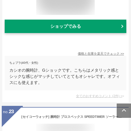
ショップでみる
価格と在庫を
楽天
でチェック
>>
ちょプラ(40代・女性)
カシオの腕時計、Gショックです。こちらはメタリック感と
シックな感じがマッチしていてとてもオシャレです。オフィ
スにも使えます。
全てのおすすめコメント
(
2
件)
>
23
no.
[セイコーウォッチ] 腕時計 プロスペックス SPEEDTIMER ソーラークロノグラフ SBDL085 メンズ シルバー