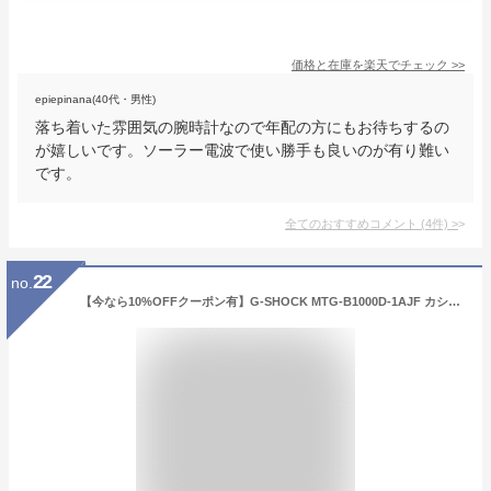
価格と在庫を
楽天
でチェック
>>
epiepinana(40代・男性)
落ち着いた雰囲気の腕時計なので年配の方にもお待ちするの
が嬉しいです。ソーラー電波で使い勝手も良いのが有り難い
です。
全てのおすすめコメント
(
4
件)
>
22
no.
【今なら10%OFFクーポン有】G-SHOCK MTG-B1000D-1AJF カシオ メンズ 腕時計 電波ソーラー シルバー MT-G メタル 国内正規品