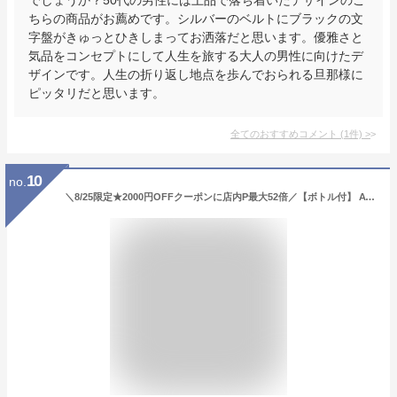
ちらの商品がお薦めです。シルバーのベルトにブラックの文
字盤がきゅっとひきしまってお洒落だと思います。優雅さと
気品をコンセプトにして人生を旅する大人の男性に向けたデ
ザインです。人生の折り返し地点を歩んでおられる旦那様に
ピッタリだと思います。
全てのおすすめコメント
(
1
件)
>
10
no.
＼8/25限定★2000円OFFクーポンに店内P最大52倍／【ボトル付】 AT8040-57E シチズン アテッサ エコドライブ 電波時計 メンズ 腕時計 ブランド チタン クロノグラフ CITIZEN ATTESA ブラック 黒 時計 記念品 プレゼント ギフト