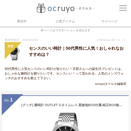
受付中
人気アイテム
マイページ
本ページはプロモーションを含みます
最終更新日：2026/04/30
2784
View
30
コメント
決定
センスのいい時計｜50代男性に人気！おしゃれなお
すすめは？
50代男性に人気センスのいい時計が知りたい！旦那さんへの誕生日プレゼントは、
おしゃれな腕時計を贈りたいです。センスいい！って思われる、人気のメンズウォ
ッチのおすすめを教えて下さい。
ocruyo(オクルヨ)編集部
1
no.
[グッチ] 腕時計 OUTLET Gタイムレス 黒無地BOX付属 純正BOX無し 正規保証 ブラック ステンレススチール サファイヤガラス クォーツ 38MM 日常生活防水 スイス Watch YA1264106 メンズ シルバー [並行輸入品]