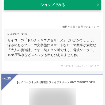
ショップでみる
価格と在庫を
楽天
でチェック
>>
taniki(50代・女性)
セイコーの「ドルチェ＆エクセリーヌ」はいかがでしょう。
深みのあるブルーの文字盤にスマートなローマ数字が素敵な
「大人の腕時計」です。純チタン製で軽く、電波ソーラー、
10気圧防水などスペックも申し分ありませんね。
全てのおすすめコメント
(
1
件)
>
19
no.
[セイコーウオッチ] 腕時計 ファイブスポーツ GMT "SPORTS STYLE” SBSC003 メンズ シルバー