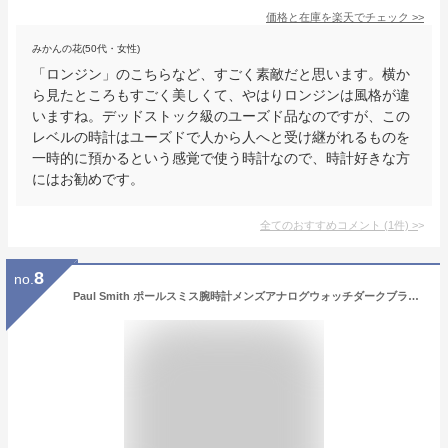
価格と在庫を
楽天
でチェック
>>
みかんの花(50代・女性)
「ロンジン」のこちらなど、すごく素敵だと思います。横か
ら見たところもすごく美しくて、やはりロンジンは風格が違
いますね。デッドストック級のユーズド品なのですが、この
レベルの時計はユーズドで人から人へと受け継がれるものを
一時的に預かるという感覚で使う時計なので、時計好きな方
にはお勧めです。
全てのおすすめコメント
(
1
件)
>
8
no.
Paul Smith ポールスミス腕時計メンズアナログウォッチダークブラウン ネイビー ブラック ワインレッドクラシカルクロコ型押しレザーベルトダブルステッチストラップウエストミンスター宮殿 時計台390DBRWESTMINSTER190NV