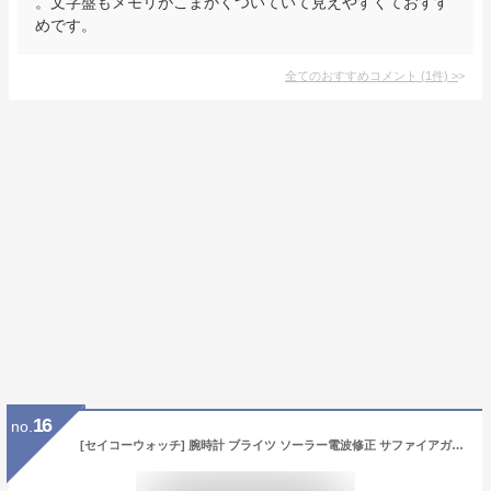
。文字盤もメモリがこまかくついていて見えやすくておすす
めです。
全てのおすすめコメント
(
1
件)
>
16
no.
[セイコーウォッチ] 腕時計 ブライツ ソーラー電波修正 サファイアガラス SAGZ083 メンズ シルバー