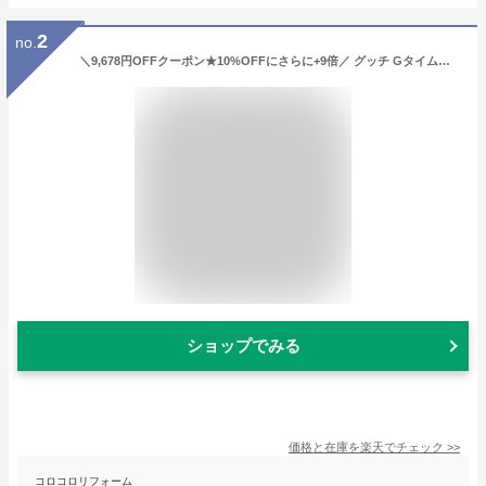
2
no.
＼9,678円OFFクーポン★10%OFFにさらに+9倍／ グッチ Gタイムレス クオーツ 腕時計 ブランド メンズ GUCCI YA126371 アナログ ブルー スイス製 記念品 プレゼント ギフト
ショップでみる
価格と在庫を
楽天
でチェック
>>
コロコロリフォーム