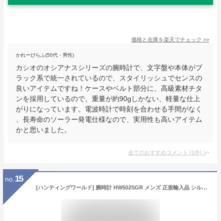
価格と在庫を
楽天
でチェック
>>
かれーぴらふ(50代・男性)
カシオのオシアナスシリーズの腕時計で、文字盤や本体がブ
ラック系で統一されているので、スタイリッシュでセンスの
良いアイテムですね！ケースやベルト部分に、高級素材チタ
ンを採用しているので、重量が約90gしかない、軽量な仕上
がりになっています。電波時計で時刻を合わせる手間がなく
、長寿命のソーラー発電仕様なので、実用性も高いアイテム
かと思いました。
全てのおすすめコメント
(
1
件)
>
15
no.
[ハンティングワールド] 腕時計 HW502SGR メンズ 正規輸入品 シルバー