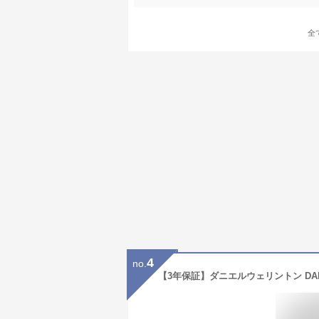
全
4
no.