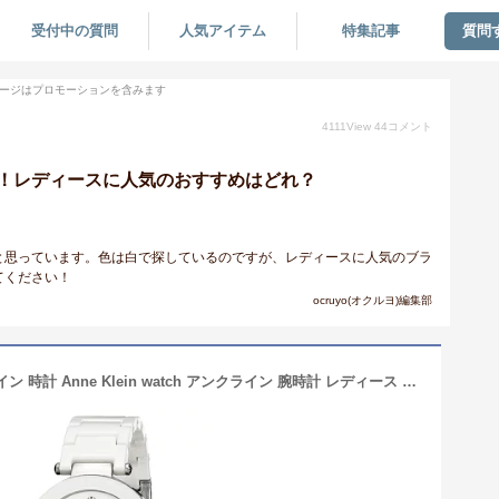
受付中の質問
人気アイテム
特集記事
質問
ージはプロモーションを含みます
4111
View
44
コメント
！レディースに人気のおすすめはどれ？
と思っています。色は白で探しているのですが、レディースに人気のブラ
てください！
ocruyo(オクルヨ)編集部
【米国アンクライン正規品】アンクライン 時計 Anne Klein watch アンクライン 腕時計 レディース 1019WTWT Anne Klein インポート 誕生日 ギフト プレゼント 彼女 ホワイト セラミック 海外取寄せ 送料無料