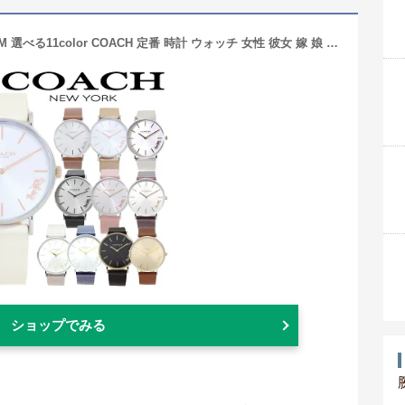
コーチ 腕時計 レディース ペリー 36MM 選べる11color COACH 定番 時計 ウォッチ 女性 彼女 嫁 娘 お母さん 誕生日 プレゼント クリスマス ホワイトデー ギフト 送料無料 革ベルト シンプル 馬車
ショップでみる