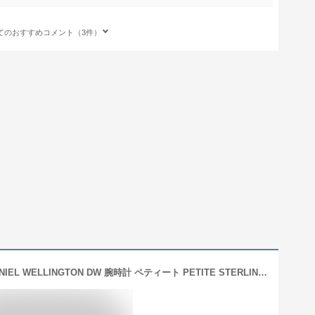
てのおすすめコメント（3件）
【3年保証】ダニエルウェリントン DANIEL WELLINGTON DW 腕時計 ペティート PETITE STERLING 32MM DW00100163 DW00100161 DW00100164 DW00100162 daniel wellington ダニエル時計 ダニエルウェリントン時計 レディース メッシュベルト ホワイト ブラック