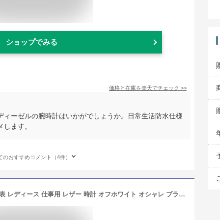
ショップでみる
価格と在庫を
楽天
でチェック
>>
ディーゼルの腕時計はいかがでしょうか。日常生活防水仕様
メします。
てのおすすめコメント（4件）
直ぐ発送 プレゼント コーチ 腕時計 手表 レディース 仕事用 レザー 時計 オフホワイト オシャレ ブランド ギフト 妻 母親 女友達 先輩 後輩 成人 卒業 入学