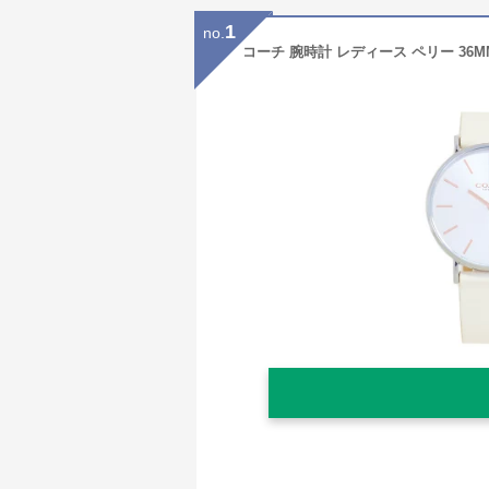
1
no.