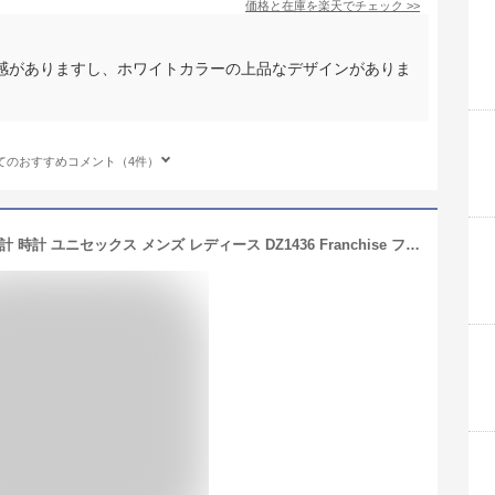
価格と在庫を
楽天
でチェック
>>
感がありますし、ホワイトカラーの上品なデザインがありま
。
てのおすすめコメント（4件）
【送料無料】DIESEL ディーゼル 腕時計 時計 ユニセックス メンズ レディース DZ1436 Franchise フランチャイズ ラバー ホワイト 白【ブランド】【プレゼント】【セール】