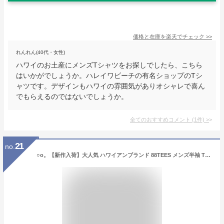
価格と在庫を
楽天
でチェック
>>
れんれん(40代・女性)
ハワイのお土産にメンズTシャツをお探しでしたら、こちら
はいかがでしょうか。ハレイワビーチの有名ショップのTシ
ャツです。デザインもハワイの雰囲気がありオシャレで喜ん
でもらえるのではないでしょうか。
全てのおすすめコメント
(
1
件)
>
21
no.
○o。【新作入荷】大人気 ハワイアンブランド 88TEES メンズ半袖 Tシャツ S M L メンズ【エイティーエイトティーズ】ハワイ人気ブランド YAYA 88ティーズ 芸能人愛用ブランド カラカウア ヤヤちゃん ハワイ 女の子 衣類 服。o○