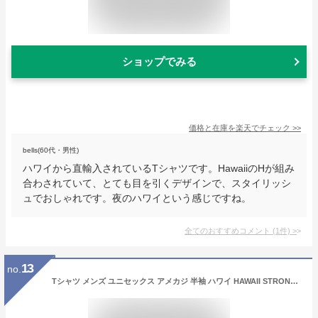
ショップでみる
価格と在庫を
楽天
でチェック
>>
bells(60代・男性)
ハワイから直輸入されているTシャツです。HawaiiのHが組み
合わされていて、とても目を引くデザインで、スタイリッシ
ュでおしゃれです。夜のハワイという感じですね。
全てのおすすめコメント
(
1
件)
>
13
no.
Tシャツ メンズ ユニセックス アメカジ 半袖 ハワイ HAWAII STRONG CURRENT ストロングカレント ハワイ M-XL さまぁ～ず DAYTONA 世田谷ベース 所ジョージ Lightning