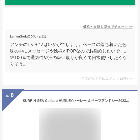
価格と在庫を
楽天
でチェック
>>
LemonSoda(50代・女性)
アンチのTシャツはいかがでしょう。ベースの落ち着いた色
味の中にメッセージや絵柄がPOPなのでお勧めしたいです。
綿100％で通気性や汗の吸い取りが良くて日常使いしたくな
りそう。
全てのおすすめコメント
(
1
件)
>
8
no.
SURF-N-SEA Collabo HURLEYハーレー ＆サーフアンドシー2023コラボ・メンズTEE『NORTH SHORE TEE』Hawaii ハワイ 雑貨ハワイアン ハワイアン雑貨