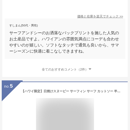
価格と在庫を
楽天
でチェック
>>
すしまん(50代・男性)
サーフアンドシーのお洒落なバックプリントを施した人気の
お土産品ですよ。ハワイアンの雰囲気満点にコーデも合わせ
やすいのが嬉しい。ソフトなタッチで通気も良いから、サマ
ーシーズンに快適に着こなしできますね。
全てのおすすめコメント（2件）
5
no.
【ハワイ限定】日焼けスヌーピー サーフィン サーフ カットソー 半袖 Tシャツ メンズ レディース ユニセックス ロゴ ブランド おしゃれ お洒落 サーフ サーフ系 アメカジ ストリート トレンド ハワイ アロハ