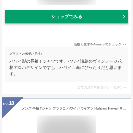
ショップでみる
価格と在庫を
Amazon
でチェック
>>
グラスマン(60代・男性)
ハワイ製の長袖Ｔシャツです。ハワイ諸島のヴィンテージ花
柄アロハデザインですし、ハワイ土産にぴったりだと思いま
す。
全てのおすすめコメント
(
1
件)
>
18
no.
メンズ 半袖 Tシャツ フララニ ハワイ ハワイアン Hulalani Hawaii サーフブランド (メンズ/ホワイト) ハワイアン雑貨 232HU1ST057 (L)