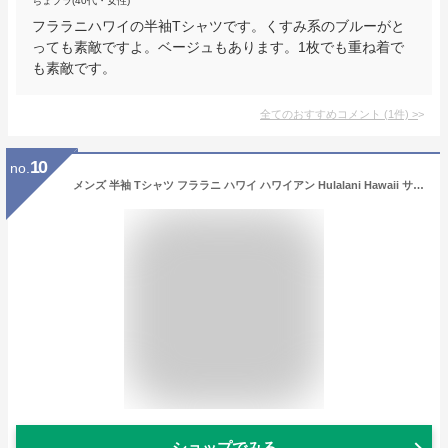
ちょプラ(40代・女性)
フララニハワイの半袖Tシャツです。くすみ系のブルーがと
っても素敵ですよ。ベージュもあります。1枚でも重ね着で
も素敵です。
全てのおすすめコメント
(
1
件)
>
10
no.
メンズ 半袖 Tシャツ フララニ ハワイ ハワイアン Hulalani Hawaii サーフブランド (メンズ/ホワイト) ハワイアン雑貨 232HU1ST055 送料無料 サーフ 雑貨 ハワイ
ショップでみる