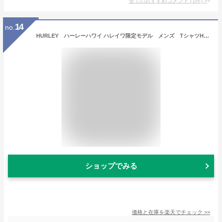
全てのおすすめコメント
(
1
件)
>
14
no.
HURLEY ハーレーハワイ ハレイワ限定モデル メンズ TシャツHurley Haleiwa Outline s/s TeeHawaii ハワイ雑貨 ハワイアン
ショップでみる
価格と在庫を
楽天
でチェック
>>