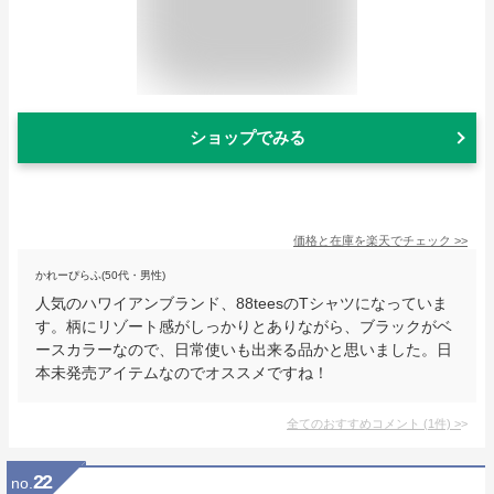
ショップでみる
価格と在庫を
楽天
でチェック
>>
かれーぴらふ(50代・男性)
人気のハワイアンブランド、88teesのTシャツになっていま
す。柄にリゾート感がしっかりとありながら、ブラックがベ
ースカラーなので、日常使いも出来る品かと思いました。日
本未発売アイテムなのでオススメですね！
全てのおすすめコメント
(
1
件)
>
22
no.