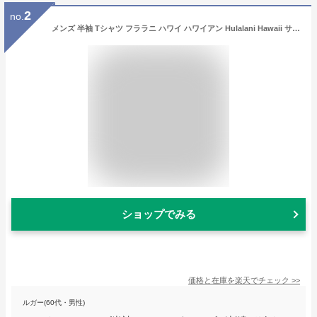
2
no.
メンズ 半袖 Tシャツ フララニ ハワイ ハワイアン Hulalani Hawaii サーフブランド (メンズ/ホワイト) ハワイアン雑貨 232HU1ST053 送料無料 サーフ 雑貨 ハワイ
ショップでみる
価格と在庫を
楽天
でチェック
>>
ルガー(60代・男性)