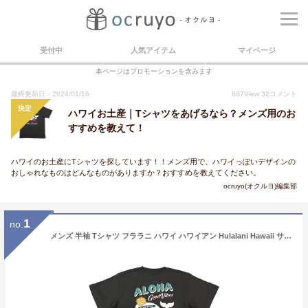
受付中
人気アイテム
マイページ
本ページはプロモーションを含みます
最終更新日：2024/01/16
887
View
32
コメント
決定
ハワイお土産｜Tシャツをあげるなら？メンズ用のお
すすめを教えて！
ハワイのお土産にTシャツを探しています！！メンズ用で、ハワイっぽいデザインの
おしゃれなものはどんなものがありますか？おすすめを教えてください。
ocruyo(オクルヨ)編集部
1
no.
メンズ 半袖 Tシャツ フララニ ハワイ ハワイアン Hulalani Hawaii サーフブランド (メンズ/チャコールグレー) ハワイアン雑貨 232HU1ST055 送料無料 サーフ 雑貨 ハワイ