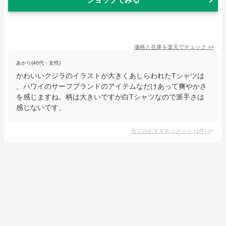
価格と在庫を
楽天
でチェック
>>
あかり(40代・女性)
かわいいクジラのイラストが大きくあしらわれたTシャツは
、ハワイのサーフブランドのアイテムなだけあって爽やかさ
を感じますね。柄は大きいですが白Tシャツなので派手さは
感じないです。
全てのおすすめコメント
(
1
件)
>