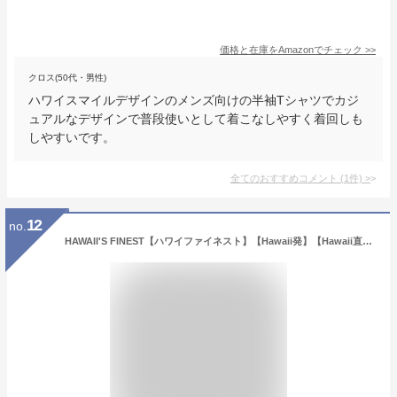
価格と在庫を
Amazon
でチェック
>>
クロス(50代・男性)
ハワイスマイルデザインのメンズ向けの半袖Tシャツでカジ
ュアルなデザインで普段使いとして着こなしやすく着回しも
しやすいです。
全てのおすすめコメント
(
1
件)
>
12
no.
HAWAII'S FINEST【ハワイファイネスト】【Hawaii発】【Hawaii直輸入】メンズ Tシャツブラック サイズ：M・L【返品交換不可】