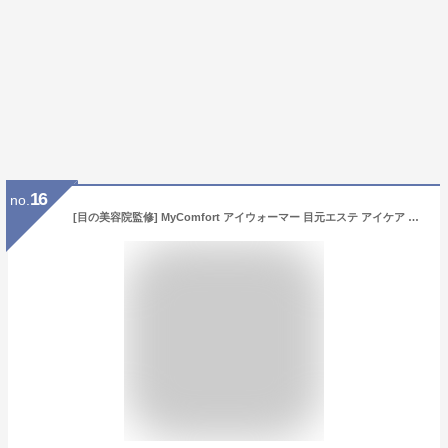
16
no.
[目の美容院監修] MyComfort アイウォーマー 目元エステ アイケア 美容家電 ホットアイマスク 充電式 [もみほぐしｘワイドヒーター設計の温め機能搭載] Type-C充電/Bluetooth音楽再生機能 リリースアイ クリスマス プレゼント ギフト 誕生日 に (ホワイト)