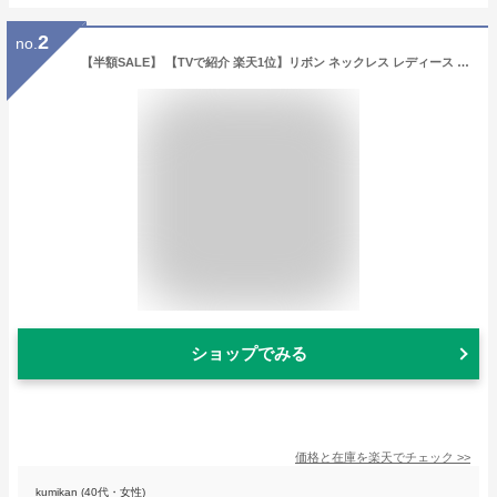
2
no.
【半額SALE】 【TVで紹介 楽天1位】リボン ネックレス レディース k18 18金 プラチナ 仕上 金属アレルギー 対応 シンプル 普段使い プレゼント 女性 20代 30代 40代 50代 大人 母 彼女 妻 結婚 記念日 誕生日 女友達 ギフト カーブノット【優】【P】
ショップでみる
価格と在庫を
楽天
でチェック
>>
kumikan (40代・女性)