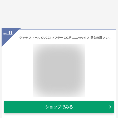
11
no.
グッチ ストール GUCCI マフラー GG柄 ユニセックス 男女兼用 メンズ レディース ブラウン 165904 3G646 9664 【在庫あり】【誕生日 お祝い プレゼント ギフト 贈り物】
ショップでみる