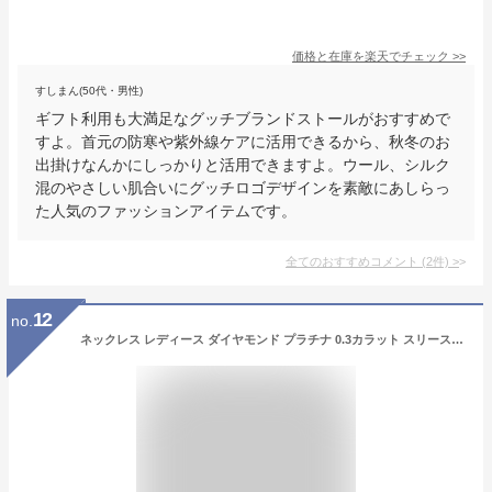
価格と在庫を
楽天
でチェック
>>
すしまん(50代・男性)
ギフト利用も大満足なグッチブランドストールがおすすめで
すよ。首元の防寒や紫外線ケアに活用できるから、秋冬のお
出掛けなんかにしっかりと活用できますよ。ウール、シルク
混のやさしい肌合いにグッチロゴデザインを素敵にあしらっ
た人気のファッションアイテムです。
全てのおすすめコメント
(
2
件)
>
12
no.
ネックレス レディース ダイヤモンド プラチナ 0.3カラット スリーストーン トリロジー ネックレス シンプル 人気 Hカラー SIクラス GOODカット スリーストーン あす楽 送料無料 ダイヤネックレス プラチナ 40代 50代 ジュエリー アクセサリー ギフト 誕生日 プレゼント