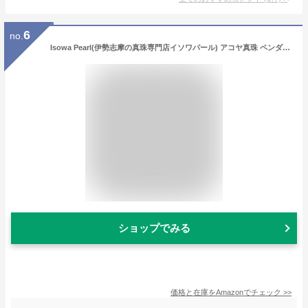
6
no.
Isowa Pearl(伊勢志摩の真珠専門店イソワパール) アコヤ真珠 ペンダント 8.5-9mmm ホワイトピンク シルバー 貫通珠 pearl
ショップでみる
価格と在庫を
Amazon
でチェック
>>