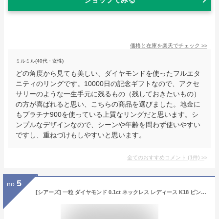
価格と在庫を
楽天
でチェック
>>
ミルミル(40代・女性)
どの角度から見ても美しい、ダイヤモンドを使ったフルエタ
ニティのリングです。10000日の記念ギフトなので、アクセ
サリーのような一生手元に残るもの（残しておきたいもの）
の方が喜ばれると思い、こちらの商品を選びました。地金に
もプラチナ900を使っている上質なリングだと思います。シ
ンプルなデザインなので、シーンや年齢を問わず使いやすい
ですし、重ねづけもしやすいと思います。
全てのおすすめコメント
(
1
件)
>
5
no.
[シアーズ] 一粒 ダイヤモンド 0.1ct ネックレス レディース K18 ピンクゴールド n7979b-p