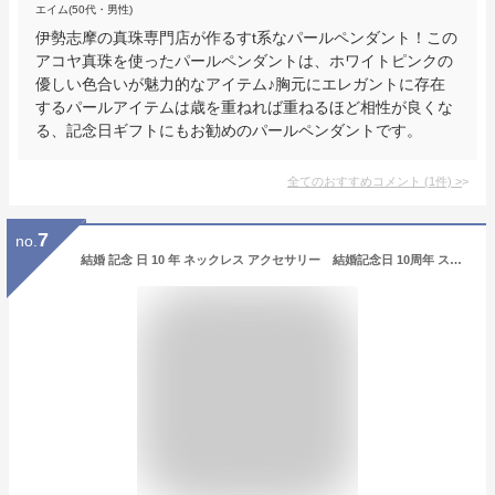
エイム(50代・男性)
伊勢志摩の真珠専門店が作るすt系なパールペンダント！この
アコヤ真珠を使ったパールペンダントは、ホワイトピンクの
優しい色合いが魅力的なアイテム♪胸元にエレガントに存在
するパールアイテムは歳を重ねれば重ねるほど相性が良くな
る、記念日ギフトにもお勧めのパールペンダントです。
全てのおすすめコメント
(
1
件)
>
7
no.
結婚 記念 日 10 年 ネックレス アクセサリー 結婚記念日 10周年 スイートテン 結婚10周年 10年記念 記念日 妻 プレゼント 金属アレルギー ギフト 贈り物