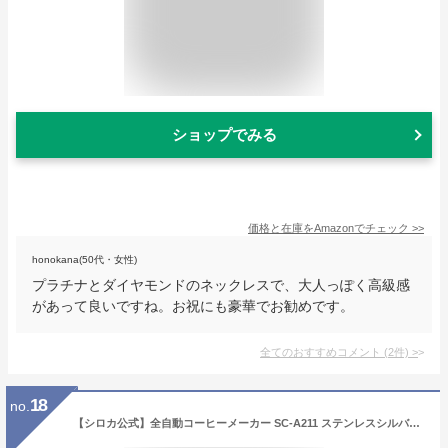
ショップでみる
価格と在庫を
Amazon
でチェック
>>
honokana(50代・女性)
プラチナとダイヤモンドのネックレスで、大人っぽく高級感
があって良いですね。お祝にも豪華でお勧めです。
全てのおすすめコメント
(
2
件)
>
18
no.
【シロカ公式】全自動コーヒーメーカー SC-A211 ステンレスシルバー | コーヒーメーカー 全自動 ミル付き ステンレス コーヒーマシン コーヒーマシーン ギフト プレゼント | アイスコーヒー対応 静音 コンパクト ミル2段階☆