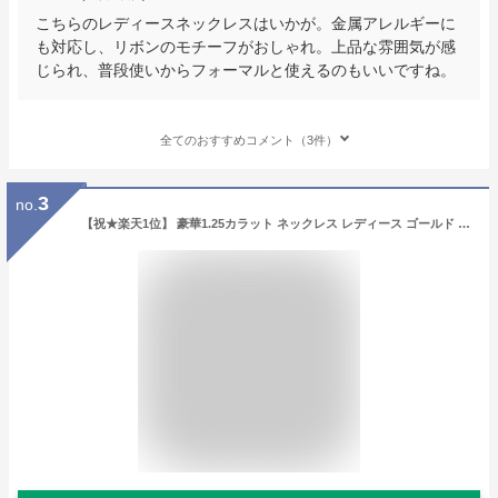
こちらのレディースネックレスはいかが。金属アレルギーに
も対応し、リボンのモチーフがおしゃれ。上品な雰囲気が感
じられ、普段使いからフォーマルと使えるのもいいですね。
全てのおすすめコメント（3件）
3
no.
【祝★楽天1位】 豪華1.25カラット ネックレス レディース ゴールド 14金 K14 ペンダント 一粒 人気 ブランド 誕生日プレゼント 結婚記念日 女性 妻 嫁 彼女 母 50代 40代 30代 ギフト 金属アレルギー シンプル 【翌日配送】