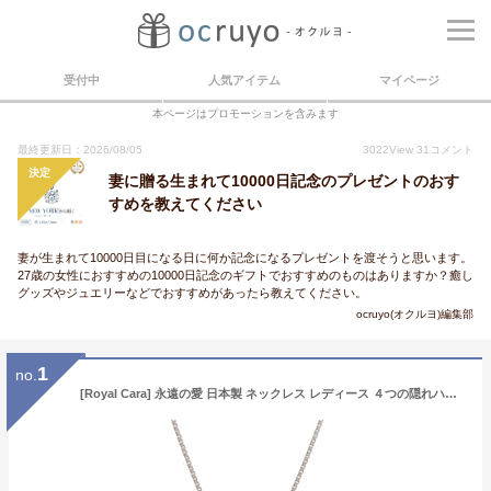
受付中
人気アイテム
マイページ
本ページはプロモーションを含みます
最終更新日：2026/08/05
3022
View
31
コメント
決定
妻に贈る生まれて10000日記念のプレゼントのおす
すめを教えてください
妻が生まれて10000日目になる日に何か記念になるプレゼントを渡そうと思います。
27歳の女性におすすめの10000日記念のギフトでおすすめのものはありますか？癒し
グッズやジュエリーなどでおすすめがあったら教えてください。
ocruyo(オクルヨ)編集部
1
no.
[Royal Cara] 永遠の愛 日本製 ネックレス レディース ４つの隠れハート 1.8ｃt プラチナ シルバー925 結婚式 結婚記念日 誕生日 妻 彼女 母の日 人気 プレゼント 商品名 エンドレスラブ