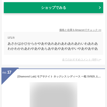
ショップでみる
価格と在庫を
Amazon
でチェック
>>
はなお
あさかはかひからかやあやあわあわあわあわあわいわあわあ
わかわかわあわやあやあらあやあやあやあやいやあやあやあ
全てのおすすめコメント
(
8
件)
>
17
no.
[Diamond Lab] モアサナイト ネックレス レディース 一粒 SV925 人気 プラチナ 0.5ct アズキチェーン [ギフトボックスセット] クリスマス プレゼント