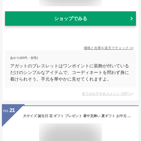
ショップでみる
価格と在庫を
楽天
でチェック
>>
あかり(40代・女性)
アガットのブレスレットはワンポイントに装飾が付いている
だけのシンプルなアイテムで、コーディネートを問わず身に
着けられそう。手元を華やかに見せてくれますよ。
全てのおすすめコメント
(
2
件)
>
21
no.
大サイズ 誕生日 花 ギフト プレゼント 暑中見舞い 夏ギフト お中元 残暑 女性 女友達 母 男性 誕生日プレゼント 送料無料 送別会 季節の花 フラワーアレンジメント バラ 退職祝い 退院祝い 結婚記念日 発表会 記念日 祝い お礼 妻 20代 30代 40代 50代 60代 70代 80代 90代