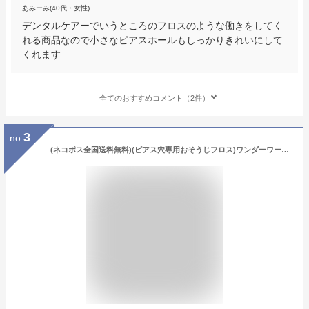
あみーみ(40代・女性)
デンタルケアーでいうところのフロスのような働きをしてく
れる商品なので小さなピアスホールもしっかりきれいにして
くれます
全てのおすすめコメント（2件）
3
no.
(ネコポス全国送料無料)(ピアス穴専用おそうじフロス)ワンダーワークス ピアフロス ウォーター フロス (PIAFLOSS) (ミント・ローズから選択) - 和紙フロスとハーブウォーターがスッキリきれいにします。(ネコポス)【smtb-s】