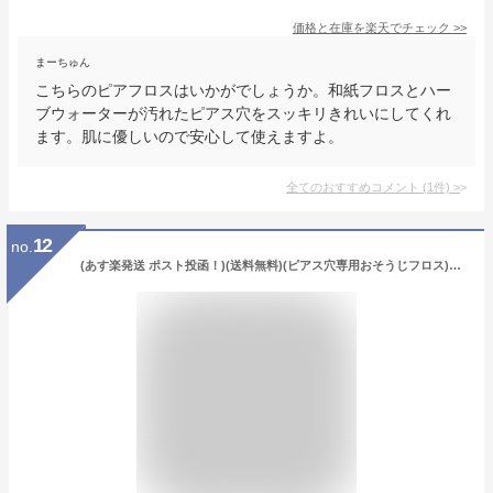
価格と在庫を
楽天
でチェック
>>
まーちゅん
こちらのピアフロスはいかがでしょうか。和紙フロスとハー
ブウォーターが汚れたピアス穴をスッキリきれいにしてくれ
ます。肌に優しいので安心して使えますよ。
全てのおすすめコメント
(
1
件)
>
12
no.
(あす楽発送 ポスト投函！)(送料無料)(ピアス穴専用おそうじフロス)ワンダーワークス ピアフロス つめかえ用フロス 60本入×4個セット (PIAFLOSS) - お肌にやさしい和紙フロスとハーブウォーターが汚れたピアス穴をスッキリきれいにします。(ネコポス)【smtb-s】