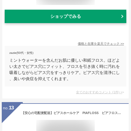
ショップでみる
価格と在庫を
楽天
でチェック
>>
zazie(50代・女性)
ミントウォーターを含んだお肌に優しい和紙フロス。ほどよ
い太さでピアス穴にフィット、フロスを引き抜く時に汚れを
吸着しながらピアス穴をすっきりケア。ピアス穴を清浄にし
、臭いや炎症を抑えてくれます。
全てのおすすめコメント
(
1
件)
>
13
no.
【安心の宅配便配送】ピアスホールケア PIAFLOSS ピアフロス ピアスホール専用ケア 和紙フロスとハーブウォータがセットピアスホールをスッキリ☆キレイに！（配送は商品を開封したりしませんので清潔です。）