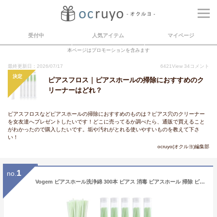
受付中
人気アイテム
マイページ
本ページはプロモーションを含みます
最終更新日：2026/07/17
6421
View
34
コメント
決定
ピアスフロス｜ピアスホールの掃除におすすめのク
リーナーはどれ？
ピアスフロスなどピアスホールの掃除におすすめのものは？ピアス穴のクリーナー
を女友達へプレゼントしたいです！どこに売ってるか調べたら、通販で買えること
がわかったので購入したいです。垢や汚れがとれる使いやすいものを教えて下さ
い！
ocruyo(オクルヨ)編集部
1
no.
Vogem ピアスホール洗浄綿 300本 ピアス 消毒 ピアスホール 掃除 ピアスフロス 耳垢 ニオイ ケア ピアス穴のお掃除 フロス ピアス穴 掃除 耳穴掃除 ボディピアス