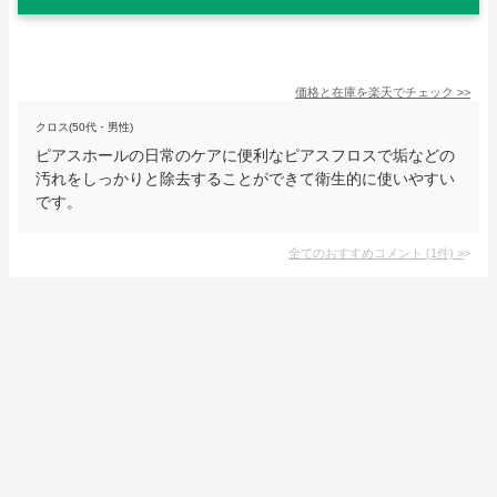
価格と在庫を
楽天
でチェック
>>
クロス(50代・男性)
ピアスホールの日常のケアに便利なピアスフロスで垢などの
汚れをしっかりと除去することができて衛生的に使いやすい
です。
全てのおすすめコメント
(
1
件)
>