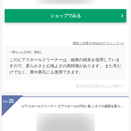
ショップでみる
価格と在庫を
Amazon
でチェック
>>
一郎ちゃん(70代・男性)
このピアスホールクリーナーは、細身の綿糸を使用していま
すので、柔らかさと心地よさの両特徴があります。 また耳だ
けでなく、唇や鼻孔にも使用できます。
全てのおすすめコメント
(
1
件)
>
21
no.
ピアスホールクリーナー ピアスホールの汚れ 垢 ニオイの原因を取り清潔に [清浄液1個とピアフロス詰替用2個のセット]