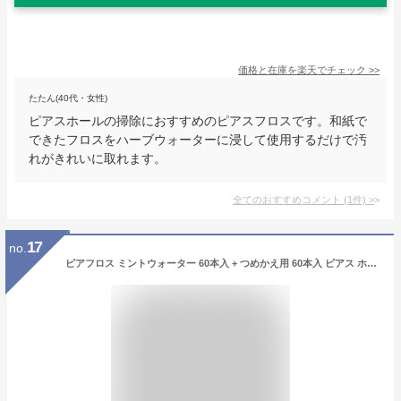
価格と在庫を
楽天
でチェック
>>
たたん(40代・女性)
ピアスホールの掃除におすすめのピアスフロスです。和紙で
できたフロスをハーブウォーターに浸して使用するだけで汚
れがきれいに取れます。
全てのおすすめコメント
(
1
件)
>
17
no.
ピアフロス ミントウォーター 60本入 + つめかえ用 60本入 ピアス ホール 掃除 フロス 洗浄 ピアスホール 掃除用フロス 掃除 ピアス穴のそうじ プチプラ ピアスホール クリーナー 大容量