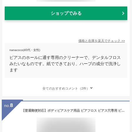
ショップでみる
価格と在庫を
楽天
でチェック
>>
nanacoco(40代・女性)
ピアスのホールに通す専用のクリーナーで、デンタルフロス
みたいなものです。紙でできており、ハーブの成分で洗浄し
ます
全てのおすすめコメント（2件）
8
no.
【普通郵便対応】ボディピアスケア用品 ピアフロス ピアス穴専用 ピアスホールのおそうじ フロス 60本入 ピアス穴 ケア用品 掃除(1個売り)◆オマケ革命◆