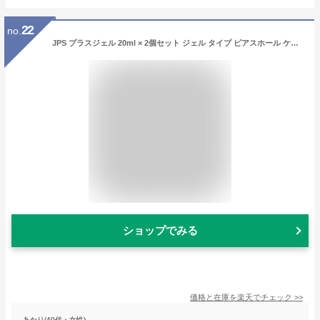
22
no.
JPS プラスジェル 20ml × 2個セット ジェル タイプ ピアスホール ケア クリーナー 掃除 消毒 洗浄 安定 ピアス つけっぱなし ボディピアス ピアッシング アフターケア ピアッサー 除菌 耳たぶ 軟骨
ショップでみる
価格と在庫を
楽天
でチェック
>>
あかり(40代・女性)