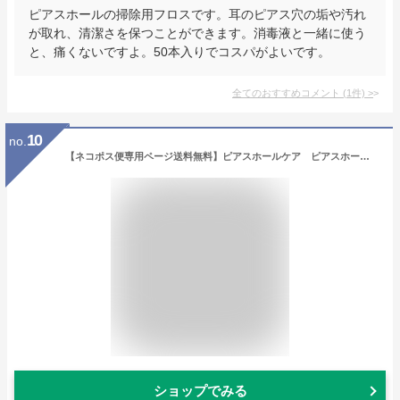
ピアスホールの掃除用フロスです。耳のピアス穴の垢や汚れ
が取れ、清潔さを保つことができます。消毒液と一緒に使う
と、痛くないですよ。50本入りでコスパがよいです。
全てのおすすめコメント
(
1
件)
>
10
no.
【ネコポス便専用ページ送料無料】ピアスホールケア ピアスホールの掃除用フロス ピアフロス つめかえ用【※ネコポス便は本州（ヤマト翌日配送エリアのみ）は出荷の翌日お届け（北海道・九州・・四国・沖縄・本州一部などは翌々日）配送紛失保証付き】
ショップでみる