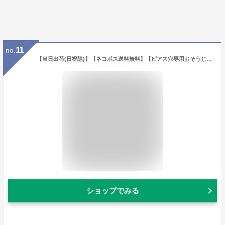
11
no.
【当日出荷(日祝除)】【ネコポス送料無料】【ピアス穴専用おそうじフロス】ワンダーワークス ピアフロス つめかえ用フロス 60本入x3個セット (PIAFLOSS)【smtb-s】
ショップでみる