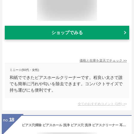
ショップでみる
価格と在庫を
楽天
でチェック
>>
ミニー☆(50代・女性)
和紙でできたピアスホールクリーナーです。程良い太さで誰
でも簡単に汚れや匂いを除去できます。コンパクトサイズで
持ち運びにも便利です。
全てのおすすめコメント
(
1
件)
>
18
no.
ピアス穴掃除 ピアスホール 洗浄 ピアス穴 洗浄 ピアスクリーナー 耳洗潔 臭気除去 肌にやさしい 安全 無刺激 使い捨て ピアスクリーナー ピアス穴掃除 女男兼用