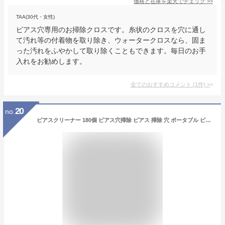
価格と在庫を
楽天
でチェック
>>
TAA(30代・女性)
ピアス穴専用のお掃除クロスです。糸状のクロスを穴に通し
て汚れ等の付着物を取り除き、ウォータークロスなら、固ま
った汚れをふやかして取り除くこともできます。毎日のお手
入れをお勧めします。
全てのおすすめコメント
(
1
件)
>
20
no.
ピアスクリーナー 180個 ピアス穴掃除 ピアス 掃除 穴 ポータブル ピアス穴掃除 ピアスクリーナー ​臭気除去 イヤーケアキット 3色イヤリングホールクリーナー 使い捨てアフター ケアピアスクリーニングライン 女性男性用 3色+ピアス キャッチ