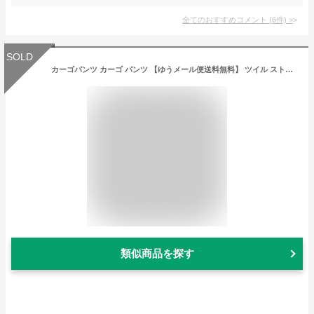
全てのおすすめコメント
(
6
件)
>
SOLD
カーゴパンツ カーゴ パンツ 【ゆうメール便送料無料】 ツイル ストレッチ カジュアル [5営業日以内入荷]【 大きいサイズ レディース 】[ M L LL 3L 4L ][ LARU ラルー ] ( ストレッチツイルカーゴパンツ )
類似商品を探す