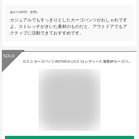
あかり(40代・女性)
カジュアルでもすっきりとしたカーゴパンツがおしゃれです
よ。ストレッチがきいた素材のものだと、アウトドアでもア
クティブに活動できておすすめです。
SOLD
ロスコ カーゴパンツ ROTHCO (ロスコ) レディース 迷彩8Pカーゴパンツ ヴィンテージ 8ポケット カーゴパンツ ダンス衣装 スポーツ ジム用 大きいサイズ 全3色 【あす楽対応】