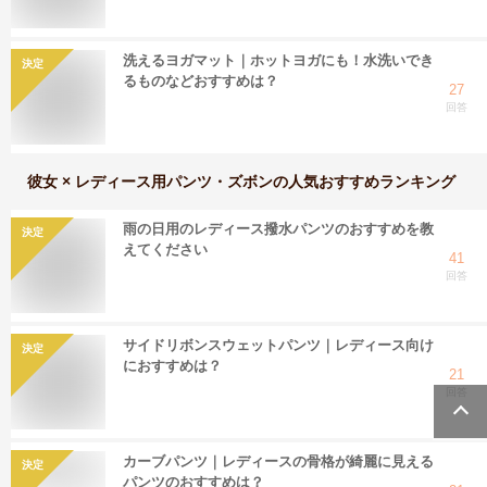
洗えるヨガマット｜ホットヨガにも！水洗いでき
決定
るものなどおすすめは？
27
回答
彼女 × レディース用パンツ・ズボン
の人気おすすめランキング
雨の日用のレディース撥水パンツのおすすめを教
決定
えてください
41
回答
サイドリボンスウェットパンツ｜レディース向け
決定
におすすめは？
21
回答
カーブパンツ｜レディースの骨格が綺麗に見える
決定
パンツのおすすめは？