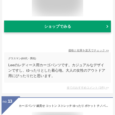
ショップでみる
価格と在庫を
楽天
でチェック
>>
グラスマン(60代・男性)
Leeのレディース用カーゴパンツです。カジュアルなデザイ
ンですし、ゆったりとした着心地。大人の女性のアウトドア
用にぴったりだと思います。
全てのおすすめコメント
(
1
件)
>
13
no.
カーゴパンツ 細見せ コットン ストレッチ ゆったり ポケット チノパン アウトドア カジュアル 大きいサイズ レディース かわいい ガールズ おしゃれ 春夏 冬 きれいめ セクシー ズボン 綿 黒 レディス 秋( ブラック, 02.L)