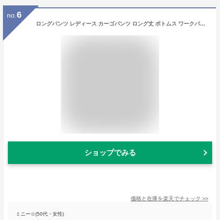
6
no.
ロングパンツ レディース カーゴパンツ ロング丈 ボトムス ワークパンツ カジュアルパンツ おしゃれ カジュアル ヒップホップ ダンス衣装
ショップでみる
価格と在庫を
楽天
でチェック
>>
ミニー☆(50代・女性)