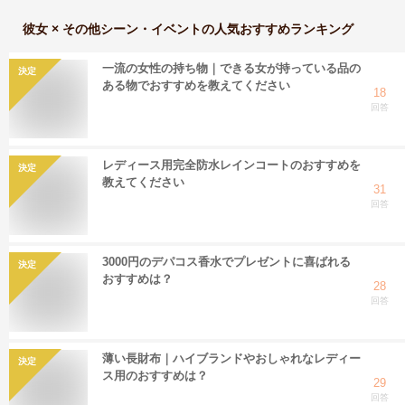
彼女 × その他シーン・イベント
の人気おすすめランキング
一流の女性の持ち物｜できる女が持っている品の
決定
ある物でおすすめを教えてください
18
回答
レディース用完全防水レインコートのおすすめを
決定
教えてください
31
回答
3000円のデパコス香水でプレゼントに喜ばれる
決定
おすすめは？
28
回答
薄い長財布｜ハイブランドやおしゃれなレディー
決定
ス用のおすすめは？
29
回答