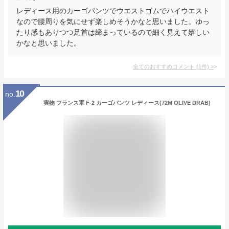
レディース用のカーゴパンツでウエストゴムでハイウエスト
なので腰周りを気にせず楽しめそうかなと思いました。ゆっ
たり感もありつつ足首は締まっているので細く見えて嬉しい
かなと思いました。
全てのおすすめコメント
(
1
件)
>
10
no.
実物 フランス軍 F-2 カーゴパンツ レディース(72M OLIVE DRAB)