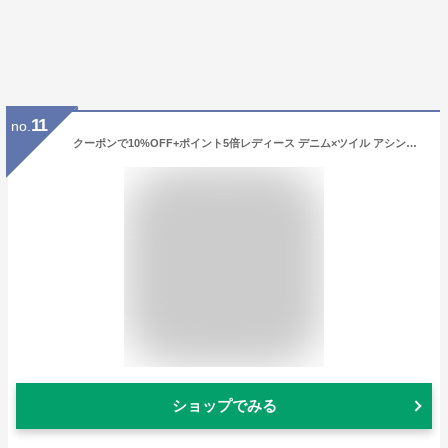
11
no.
クーポンで10%OFF+ポイント5倍レディース デニム×ツイル アシンメトリー パッチワーク カーゴパンツ ジョガーパンツ アシメ サルエルパンツ 10オンスデニム リアルデニム 変形 キャンプ アウトドア BBQ 楽ちん ブルー インディゴ ST222666 母の日 ラッピング
ショップでみる