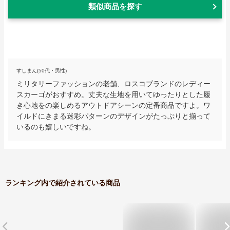
類似商品を探す
すしまん(50代・男性)
ミリタリーファッションの老舗、ロスコブランドのレディー
スカーゴがおすすめ。丈夫な生地を用いてゆったりとした履
き心地をの楽しめるアウトドアシーンの定番商品ですよ。ワ
イルドにきまる迷彩パターンのデザインがたっぷりと揃って
いるのも嬉しいですね。
ランキング内で紹介されている商品