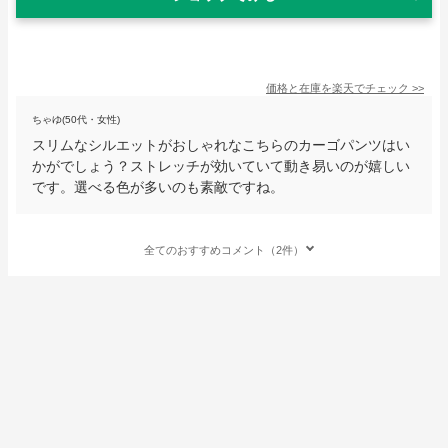
価格と在庫を
楽天
でチェック
>>
ちゃゆ(50代・女性)
スリムなシルエットがおしゃれなこちらのカーゴパンツはい
かがでしょう？ストレッチが効いていて動き易いのが嬉しい
です。選べる色が多いのも素敵ですね。
全てのおすすめコメント（2件）