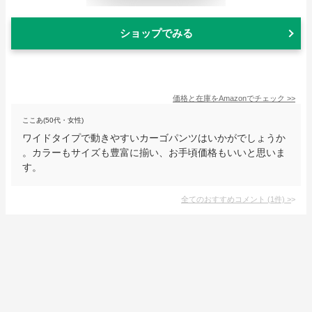
ショップでみる
価格と在庫を
Amazon
でチェック
>>
ここあ(50代・女性)
ワイドタイプで動きやすいカーゴパンツはいかがでしょうか
。カラーもサイズも豊富に揃い、お手頃価格もいいと思いま
す。
全てのおすすめコメント
(
1
件)
>