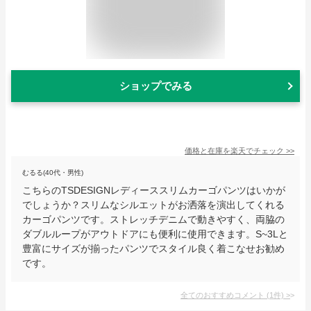
ショップでみる
価格と在庫を
楽天
でチェック
>>
むるる(40代・男性)
こちらのTSDESIGNレディーススリムカーゴパンツはいかが
でしょうか？スリムなシルエットがお洒落を演出してくれる
カーゴパンツです。ストレッチデニムで動きやすく、両脇の
ダブルループがアウトドアにも便利に使用できます。S~3Lと
豊富にサイズが揃ったパンツでスタイル良く着こなせお勧め
です。
全てのおすすめコメント
(
1
件)
>