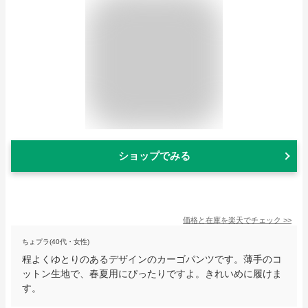
ショップでみる
価格と在庫を
楽天
でチェック
>>
ちょプラ(40代・女性)
程よくゆとりのあるデザインのカーゴパンツです。薄手のコ
ットン生地で、春夏用にぴったりですよ。きれいめに履けま
す。