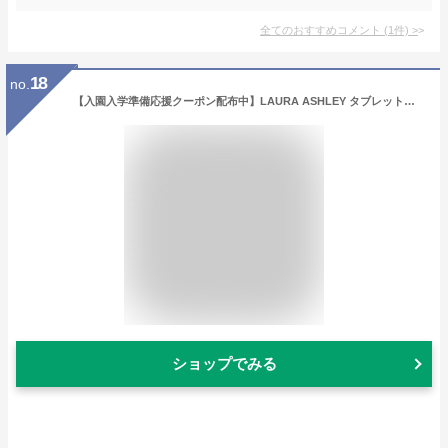
全てのおすすめコメント
(
1
件)
>
18
no.
【入園入学準備応援クーポン配布中】LAURA ASHLEY タブレット・パソコンケース (11インチ) 小学生 ランドセル 11インチ 汎用 縦型 タブレットケース インナーバッグ クッション ラミネート 撥水 耐衝撃 キッズ 子供 可愛い ポケット 持ち手 通学 小学校 iPad 小学校
ショップでみる