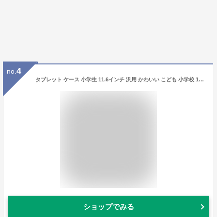
4
no.
タブレット ケース 小学生 11.6インチ 汎用 かわいい こども 小学校 11インチ 子供 タブレット バッグ キッズ ランドセル 縦型 PCインナーケース 1600801 キッズ カントリーフィールド PCバッグ インナーバッグ 軽量 パソコンバッグ 肩掛け タブレット クッション ベルト付き
ショップでみる