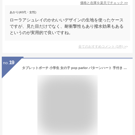
価格と在庫を
楽天
でチェック
>>
あかり(40代・女性)
ローラアシュレイのかわいいデザインの生地を使ったケース
ですが、見た目だけでなく、耐衝撃性もあり撥水効果もある
というのが実用的で良いですね。
全てのおすすめコメント
(
1
件)
>
19
no.
タブレットポーチ 小学生 女の子 pop parlor パターンハート 手付き タブレットポーチ 11インチ対応 wrk-479ランドセル 持ち運び 学校用 小学校 タブレットケース ipadケース ipadポーチ 子供 PC収納 ランドセルに入る オンライン学習 中学生 韓国 おしゃれ 黒 紫 可愛い