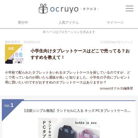
受付中
人気アイテム
マイページ
本ページはプロモーションを含みます
最終更新日：2026/01/12
17253
View
51
コメント
決定
小学生向けタブレットケースはどこで売ってる？お
すすめを教えて！
小学校で配られたタブレットをいれるタブレットケースを探しているのですが、ど
こで売っているのか聞いたら通販が良いと知りました。小学生の子供にプレゼント
用に買いたいのですがおすすめのタブレットケースはありますか？
ocruyo(オクルヨ)編集部
1
no.
【北欧シンプル無地】ランドセルに入る キッズ PCタブレットケース/PCケース おしゃれ PCバッグ かわいい タブレットケース 小学生 タブレットケース 11インチ 撥水 縦型 2WAY 女の子 男の子 入園入学/kukka ja puu クッカヤプー