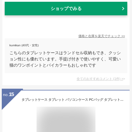
ショップでみる
価格と在庫を
楽天
でチェック
>>
kumikan (40代・女性)
こちらのタブレットケースはランドセル収納もでき、クッシ
ョン性にも優れています。手提げ付きで使いやすく、可愛い
猫のワンポイントとバイカラーもおしゃれです
全てのおすすめコメント
(
1
件)
>
15
no.
タブレットケース タブレット パソコンケース PCバッグ タブレットバッグ ギガスクール クッションケース 11インチ 13インチ 小学生 ランドセル 可愛い smile