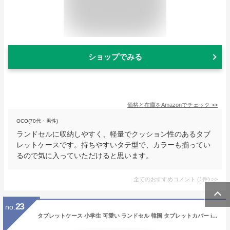
ショップでみる
価格と在庫を
Amazon
でチェック
>>
OCO(70代・男性)
ランドセルに収納しやすく、軽量でクッション性のあるタブ
レットケースです。持ちやすいタテ型で、カラーも揃ってい
るので気に入っていただけると思います。
全てのおすすめコメント
(
1
件)
>
23
no.
タブレットケース 小学生 可愛い ランドセル 韓国 タブレットカバー iPad Pro air 11インチ 10インチ おしゃれ andoroid 小学校 中学校 タブレット学習 うさぎ くま ウサギ クマ ファンシー ふわふわ もこもこ ネコポス送料無料