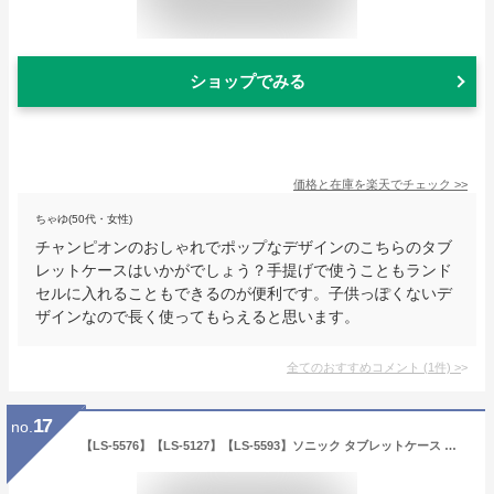
ショップでみる
価格と在庫を
楽天
でチェック
>>
ちゃゆ(50代・女性)
チャンピオンのおしゃれでポップなデザインのこちらのタブ
レットケースはいかがでしょう？手提げで使うこともランド
セルに入れることもできるのが便利です。子供っぽくないデ
ザインなので長く使ってもらえると思います。
全てのおすすめコメント
(
1
件)
>
17
no.
【LS-5576】【LS-5127】【LS-5593】ソニック タブレットケース クッション付スクールPCケース シフトプラス Mサイズ 小学生 ランドセル 11.6 まで対応