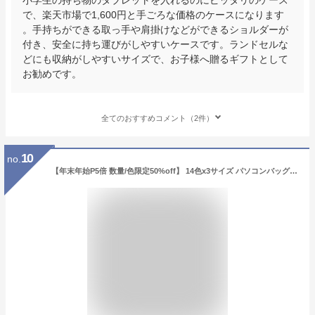
で、楽天市場で1,600円と手ごろな価格のケースになります
。手持ちができる取っ手や肩掛けなどができるショルダーが
付き、安全に持ち運びがしやすいケースです。ランドセルな
どにも収納がしやすいサイズで、お子様へ贈るギフトとして
お勧めです。
全てのおすすめコメント（2件）
10
no.
【年末年始P5倍 数量/色限定50%off】 14色x3サイズ パソコンバッグ 取っ手 パソコンケース 保護ケース ノートパソコン スリーブ タブレットケース pcバッグ インナーバッグ ランドセル 通学 リュック 小学生 こども PTA 小学校 学校支給 入学 新生活 Cyberplugs