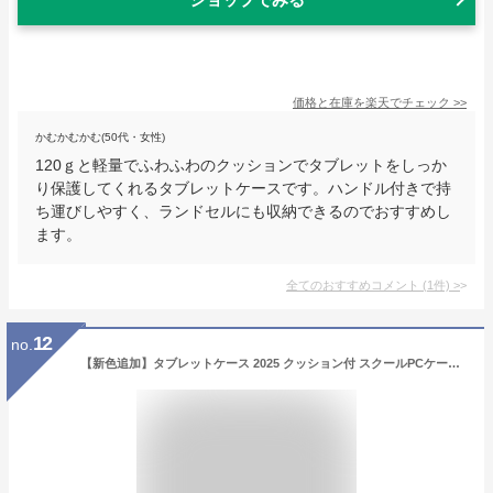
価格と在庫を
楽天
でチェック
>>
かむかむかむ(50代・女性)
120ｇと軽量でふわふわのクッションでタブレットをしっか
り保護してくれるタブレットケースです。ハンドル付きで持
ち運びしやすく、ランドセルにも収納できるのでおすすめし
ます。
全てのおすすめコメント
(
1
件)
>
12
no.
【新色追加】タブレットケース 2025 クッション付 スクールPCケース 小学生 ランドセル 11.6 まで対応 タブレット ケース 子供 ノートパソコン ケース 手提げ シンプル パソコン iPad PC 小学校 キッズ 11.6インチ スクールグッズ emoka