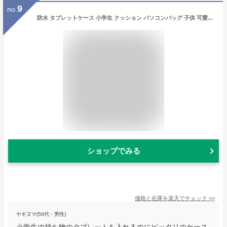
9
no.
防水 タブレットケース 小学生 クッション パソコンバッグ 子供 可愛い Lenovo vankyo ipad nec 汎用 7インチ 10.1インチ 手提げ ショルダーベルト 洗える 持ち運び 耐衝撃 ランドセルに入る オンライン学習 ノートPC カナロア CARESTAR
ショップでみる
価格と在庫を
楽天
でチェック
>>
ヤギヌマ(50代・男性)
小学生の持ち物のタブレットを入れるのにピッタリのケース