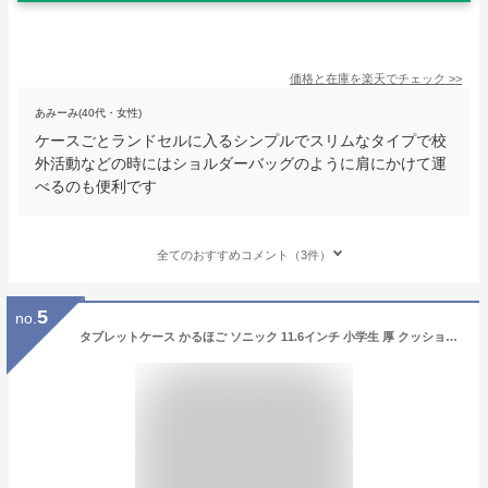
価格と在庫を
楽天
でチェック
>>
あみーみ(40代・女性)
ケースごとランドセルに入るシンプルでスリムなタイプで校
外活動などの時にはショルダーバッグのように肩にかけて運
べるのも便利です
全てのおすすめコメント（3件）
5
no.
タブレットケース かるほご ソニック 11.6インチ 小学生 厚 クッション付スクールPCケース 女の子 男の子 iPAD アイパッド モバイルノート パソコン タブレット 破損 保護 ランドセルやスクールバッグにぴったり かわいい かっこいい マチ付き ソニック カルホゴ PCケース