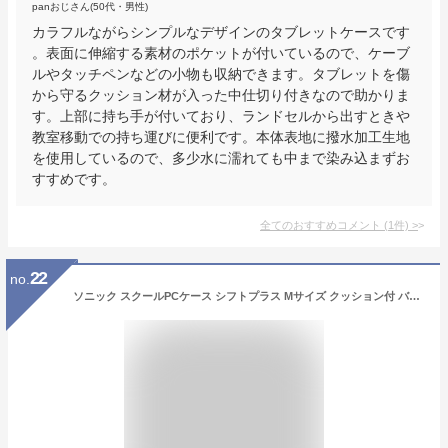
panおじさん(50代・男性)
カラフルながらシンプルなデザインのタブレットケースです
。表面に伸縮する素材のポケットが付いているので、ケーブ
ルやタッチペンなどの小物も収納できます。タブレットを傷
から守るクッション材が入った中仕切り付きなので助かりま
す。上部に持ち手が付いており、ランドセルから出すときや
教室移動での持ち運びに便利です。本体表地に撥水加工生地
を使用しているので、多少水に濡れても中まで染み込まずお
すすめです。
全てのおすすめコメント
(
1
件)
>
22
no.
ソニック スクールPCケース シフトプラス Mサイズ クッション付 バイオレット LS-5593-V