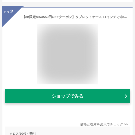
2
no.
【8h限定MAX550円OFFクーポン】タブレットケース 11インチ 小学生 女の子 ランドセル 11 インチ パソコンケース 汎用 縦型 タブレットケース インナーバッグ クッション ラミネート 撥水 耐衝撃 キッズ 子供 可愛い ポケット 持ち手 通学 小学校 iPad 小学校
ショップでみる
価格と在庫を
楽天
でチェック
>>
クロス(50代・男性)