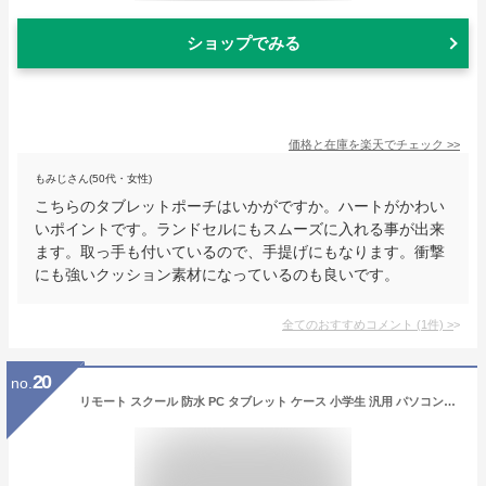
ショップでみる
価格と在庫を
楽天
でチェック
>>
もみじさん(50代・女性)
こちらのタブレットポーチはいかがですか。ハートがかわい
いポイントです。ランドセルにもスムーズに入れる事が出来
ます。取っ手も付いているので、手提げにもなります。衝撃
にも強いクッション素材になっているのも良いです。
全てのおすすめコメント
(
1
件)
>
20
no.
リモート スクール 防水 PC タブレット ケース 小学生 汎用 パソコンケース 小学校 中学校 オンライン授業 通学 子供 iPad MacBook pro Air tablet-case