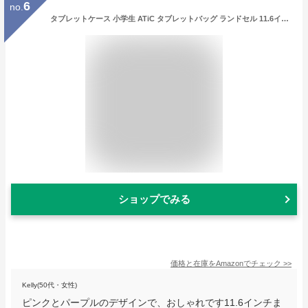
6
no.
タブレットケース 小学生 ATiC タブレットバッグ ランドセル 11.6インチまで対応 PC収納 クロームブックケース ポリウレタン製 大容量収納 手提げバンド/肩ひも付き 全面保護 iPad 第11世代/iPad Air/Pro 11インチ/MacBook Air 11.6in/iPad 第10世代/Air5/4/10.2/mini7/SurfaceGo3/HPなど対応 Pink&Purple
ショップでみる
価格と在庫を
Amazon
でチェック
>>
Kelly(50代・女性)
ピンクとパープルのデザインで、おしゃれです11.6インチま