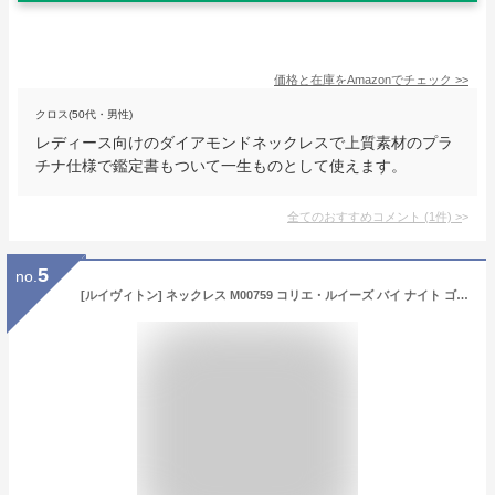
価格と在庫を
Amazon
でチェック
>>
クロス(50代・男性)
レディース向けのダイアモンドネックレスで上質素材のプラ
チナ仕様で鑑定書もついて一生ものとして使えます。
全てのおすすめコメント
(
1
件)
>
5
no.
[ルイヴィトン] ネックレス M00759 コリエ・ルイーズ バイ ナイト ゴールド [並行輸入品]