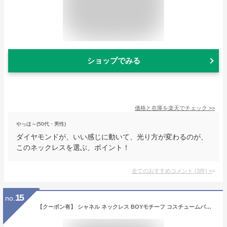
ショップでみる
価格と在庫を
楽天
でチェック
>>
やっほ～(50代・男性)
ダイヤモンドが、いい感じに動いて、光り方が変わるのが、
このネックレスを選ぶ、ポイント！
全てのおすすめコメント
(
3
件)
>
15
no.
【クーポン有】 シャネル ネックレス BOYモチーフ コスチュームパール ラインストーン ゴールド CHANEL ボーイシャネル レディース フェイクパール ストラス アクセサリー チョーカー ブランド NACKLACE