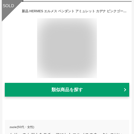
SOLD
新品 HERMES エルメス ペンダント アミュレット カデナ ピンクゴールド ダイヤモンド18個 0.09ct【H】【Pendentif Amulettes Cadenas】Or rose
類似商品を探す
zazie(50代・女性)