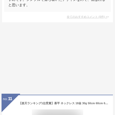
と思います。
全てのおすすめコメント
(
6
件)
>
11
no.
【楽天ランキング1位受賞】喜平 ネックレス 18金 30g 50cm 60cm 6面 ダブル 中留 シングル 造幣局検定マーク刻印入 ゴールド kn0jk61005 メンズ レディース 相場 キヘイ アクセサリー 贈り物 お祝い 記念 ギフト