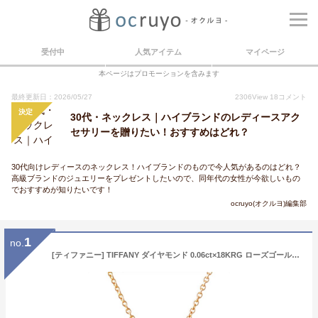
受付中
人気アイテム
マイページ
本ページはプロモーションを含みます
最終更新日：2026/05/27
2306
View
18
コメント
決定
30代・ネックレス｜ハイブランドのレディースアク
セサリーを贈りたい！おすすめはどれ？
30代向けレディースのネックレス！ハイブランドのもので今人気があるのはどれ？
高級ブランドのジュエリーをプレゼントしたいので、同年代の女性が今欲しいもの
でおすすめが知りたいです！
ocruyo(オクルヨ)編集部
1
no.
[ティファニー] TIFFANY ダイヤモンド 0.06ct×18KRG ローズゴールド エルサ・ペレッティ ダイヤモンド バイ ザ ヤード オープン ハート ペンダント ネックレス 41cm 35672729 [並行輸入品]