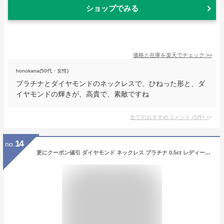
ショップでみる
価格と在庫を
楽天
でチェック
>>
honokana(50代・女性)
プラチナとダイヤモンドのネックレスで、ひねった形と、ダ
イヤモンドの輝きが、高貴で、素敵ですね
全てのおすすめコメント
(
5
件)
>
14
no.
更にクーポン値引 ダイヤモンド ネックレス プラチナ 0.5ct レディース ダンシングストーン ダイヤ 一粒 プラチナネックレス 揺れる クロスフォー ダイヤネックレス ジュエリー アクセサリー シンプル ブランド PT900 ペンダント 母の日 プレゼント 女性 誕生日 ギフト