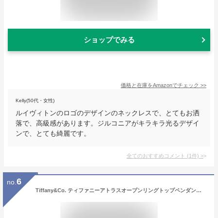
ショップでみる
価格と在庫を
Amazon
でチェック
>>
Kelly(50代・女性)
ルイヴィトンのロゴのデザインのネックレスで、とてもお洒
落で、高級感があります。ジルコニアがキラキラ光るデザイ
ンで、とても綺麗です。
全てのおすすめコメント
(
1
件)
>
6
no.
Tiffany&Co. ティファニーアトラスオープンリングトップペンダントチェーンネックレスローマ数字スターリングシルバーアクセサリー愛をそのまま表現告白＆決める記念日にATLAS OPEN SMALL PENDANT NECKLACE