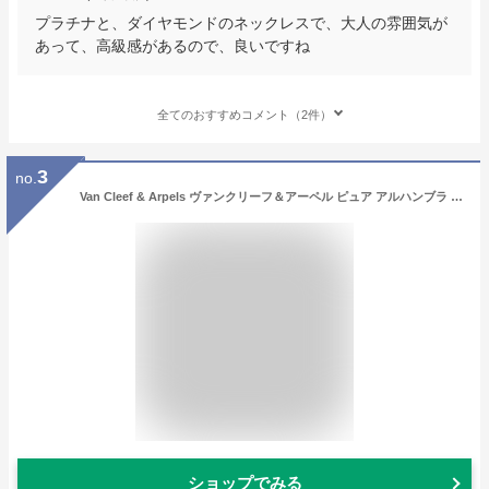
プラチナと、ダイヤモンドのネックレスで、大人の雰囲気が
あって、高級感があるので、良いですね
全てのおすすめコメント（2件）
3
no.
Van Cleef & Arpels ヴァンクリーフ＆アーペル ピュア アルハンブラ マザーオブパール/K18 イエローゴールド ゴールド金具 ネックレス 新品未使用(Van Cleef & Arpels pure Alhambra Mother of Pearl/K18YG Gold HW necklace[EXCELLENT][Authentic])【あす楽対応】#よちか
ショップでみる