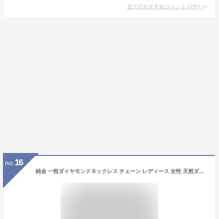
全てのおすすめコメント
(
2
件)
>
16
no.
純金 一粒ダイヤモンドネックレス チェーン レディース 女性 天然ダイヤ 宝石 ゴールド K24 24金 ジュエリー アクセサリー ブランド PRIMAGOLD プリマゴールド 送料無料（即日お届け）