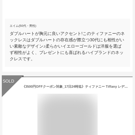
エイム(50代・男性)
ダブルハートが胸元に良いアクセント!このティファニーのネ
ックレスはダブルハートの存在感が際立つ30代にも相性がい
い素敵なデザイン♪柔らかいイエローゴールドは洋服を選ば
ず相性がよく、プレゼントにも喜ばれるハイブランドのネッ
クレスです。
SOLD
《3500円OFFクーポン対象_17日24時迄》ティファニー Tiffany レディース ネックレス Atlas アトラス ペンダント K18ローズゴールド ピンクゴールド 30480554 | ブランド xcp1