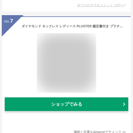
全てのおすすめコメント
(
1
件)
>
7
no.
ダイヤモンド ネックレス レディース PLUSTER 鑑定書付き プラチナ 一粒 (天然ダイヤ H-I1-GOOD) PT900 チェーン 45cm [ギフトボックスセット] (1)
ショップでみる
価格と在庫を
Amazon
でチェック
>>