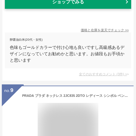
ショップでみる
価格と在庫を
楽天
でチェック
>>
卵醤油白米(20代・女性)
色味もゴールドカラーで付け心地も良いですし高級感あるデ
ザインになっていてお勧めかと思います。お値段もお手頃か
と思います
全てのおすすめコメント
(
3
件)
>
9
no.
PRADA プラダ ネックレス 2JC835 2DTO レディース シンボル ペンダント アクセサリー トライアングルロゴ シルバー925 silver925 F0118/ARGENTO