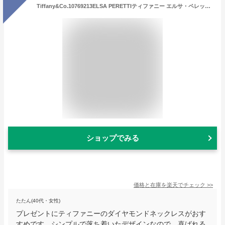
Tiffany&Co.10769213ELSA PERETTIティファニー エルサ・ペレッティ ダイヤモンド バイ ザ ヤードシングル ダイヤモンド ペンダントラウンド ブリリアントカットダイヤモンド 0.05カラット 18KYGTiffany 純正BOX・巾着保護袋ショップバッグ
ショップでみる
価格と在庫を
楽天
でチェック
>>
たたん(40代・女性)
プレゼントにティファニーのダイヤモンドネックレスがおす
すめです。シンプルで落ち着いたデザインなので、喜ばれる