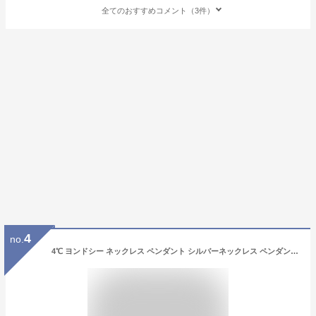
全てのおすすめコメント（3件）
4
no.
4℃ ヨンドシー ネックレス ペンダント シルバーネックレス ペンダント アクセサリー ジュエリー ジルコニア ピンク ゴールド カナル 4C シンプル canal 4℃ レディース ブランド おしゃれ ギフト 15182412100 ロング シンプル 小ぶり 新品