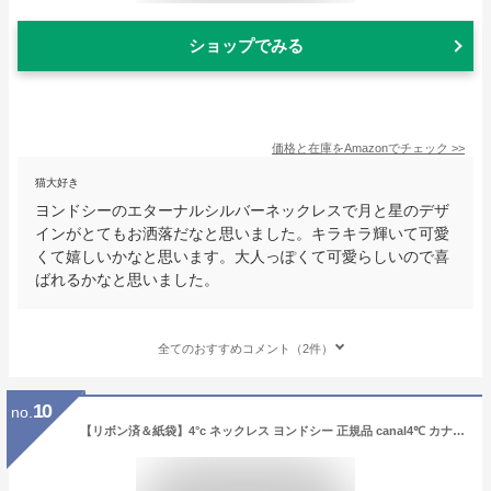
ショップでみる
価格と在庫を
Amazon
でチェック
>>
猫大好き
ヨンドシーのエターナルシルバーネックレスで月と星のデザ
インがとてもお洒落だなと思いました。キラキラ輝いて可愛
くて嬉しいかなと思います。大人っぽくて可愛らしいので喜
ばれるかなと思いました。
全てのおすすめコメント（2件）
10
no.
【リボン済＆紙袋】4°c ネックレス ヨンドシー 正規品 canal4℃ カナル4℃ レディース しずくモチーフ ネックレス ペンダント 4ドシー ジュエリー アクセサリー キュービックジルコニア シルバー 祝い 喜ばれるギフト