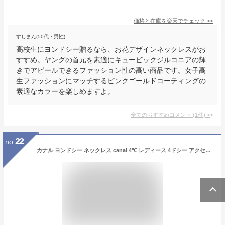
価格と在庫を
楽天
でチェック
>>
すしまん(50代・男性)
高校生にヨンドシー贈るなら、お花デザインネックレスがお
すすめ。ヤングの首元を素適にキュービックジルコニアの輝
きでアピールできるファッション性の高い商品です。女子高
生ファッションにマッチするピンクゴールドコーティングの
素適なカラーを楽しめますよ。
全てのおすすめコメント
(
1
件)
>
22
no.
カナル ヨンドシー ネックレス canal 4℃ レディース 4ドシー アクセサリー ペンダント ジュエリー しずくモチーフネックレス シルバー