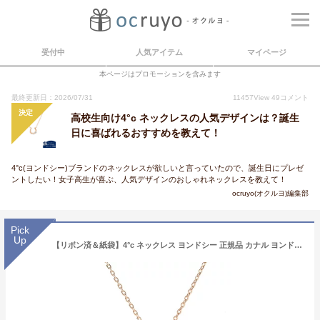
受付中
人気アイテム
マイページ
本ページはプロモーションを含みます
最終更新日：2026/07/31
11457
View
49
コメント
決定
高校生向け4°c ネックレスの人気デザインは？誕生
日に喜ばれるおすすめを教えて！
4°c(ヨンドシー)ブランドのネックレスが欲しいと言っていたので、誕生日にプレゼ
ントしたい！女子高生が喜ぶ、人気デザインのおしゃれネックレスを教えて！
ocruyo(オクルヨ)編集部
Pick
Up
【リボン済＆紙袋】4°c ネックレス ヨンドシー 正規品 カナル ヨンドシー 正規品 canal 4℃ レディース 馬蹄モチーフネックレス 4ドシー 4度 4c ペンダント ジュエリー アクセサリー キュービックジルコニア シルバー素材 祝い 喜ばれるギフト