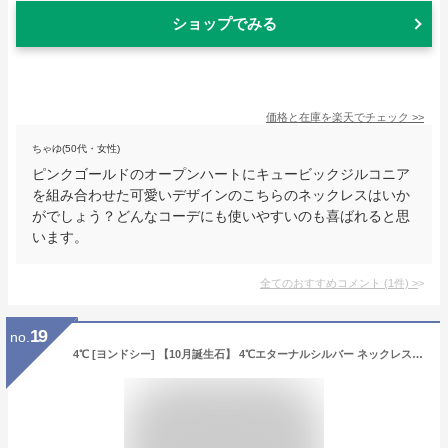
ショップでみる
価格と在庫を
楽天
でチェック
>>
ちゃゆ(50代・女性)
ピンクゴールドのオープンハートにキュービックジルコニア
を組み合わせた可愛いデザインのこちらのネックレスはいか
がでしょう？どんなコーデにも使いやすいのも喜ばれると思
います。
全てのおすすめコメント
(
1
件)
>
19
no.
4℃ [ヨンドシー] 【10月誕生石】 4℃エターナルシルバー ネックレス ダイヤモンド トルマリン 111614121816