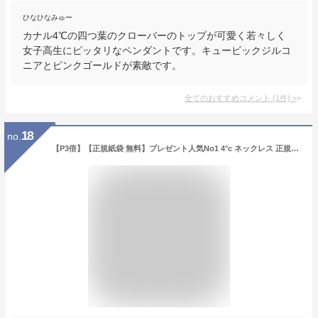
ひなひなみゅー
カナル4℃の四つ葉のクローバーのトップが可愛く若々しく
女子高生にピッタリなペンダントです。キュービックジルコ
ニアとピンクゴールドが素敵です。
全てのおすすめコメント
(
1
件)
>
18
no.
【P3倍】【正規紙袋 無料】プレゼント人気No1 4°c ネックレス 正規品 カナル4℃ 4℃ レディース アクセサリー ペンダント ハート モチーフ ピンクゴールド 151824121025 カナルヨンドシー 通販 ギフト プレゼント