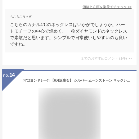
価格と在庫を
楽天
でチェック
>>
もこもこうさぎ
こちらのカナル4℃のネックレスはいかがでしょうか。ハー
トモチーフの中心で煌めく、一粒ダイヤモンドのネックレス
で素敵だと思います。シンプルで日常使いしやすいのも良い
ですね。
全てのおすすめコメント
(
1
件)
>
14
no.
[4℃(ヨンドシー)] 【6月誕生石】 シルバー ムーンストーン ネックレス 一粒 112534721919 誕生日 プレゼント レディース ジュエリーケース付き