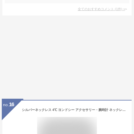
全てのおすすめコメント
(
1
件)
>
16
no.
シルバーネックレス 4℃ ヨンドシー アクセサリー・腕時計 ネックレス シルバー【送料無料】[Rakuten Fashion]