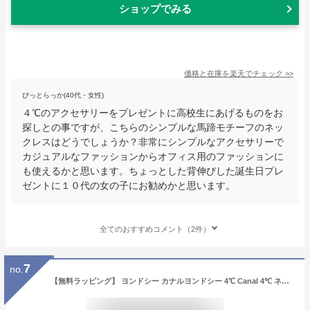
ショップでみる
価格と在庫を
楽天
でチェック
>>
ぴっとらっか(40代・女性)
４℃のアクセサリーをプレゼントに高校生にあげるものをお
探しとの事ですが、こちらのシンプルな馬蹄モチーフのネッ
クレスはどうでしょうか？非常にシンプルなアクセサリーで
カジュアルなファッションからオフィス用のファッションに
も使えるかと思います。ちょっとした背伸びした誕生日プレ
ゼントに１０代の女の子にお勧めかと思います。
全てのおすすめコメント（2件）
7
no.
【無料ラッピング】 ヨンドシー カナルヨンドシー 4℃ Canal 4℃ ネックレス レディース 馬蹄モチーフ シルバー ピンクゴールド レディース ブランド 正規品 新品 ギフト プレゼント 人気 おすすめ 誕生日 記念日 クリスマス 送料無料