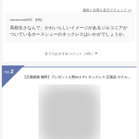
価格と在庫を
楽天
でチェック
>>
nanacoco(40代・女性)
高校生さなんで、かわいらしいイメージがあるジルコニアが
ついているホースシューのネックレスはいかがでしょうか。
全てのおすすめコメント（4件）
2
no.
【正規紙袋 無料】プレゼント人気No1 4°c ネックレス 正規品 カナル4℃ 4℃ レディース アクセサリー ペンダント ハート モチーフ ピンクゴールド 151824121025 カナルヨンドシー 通販 ギフト プレゼント