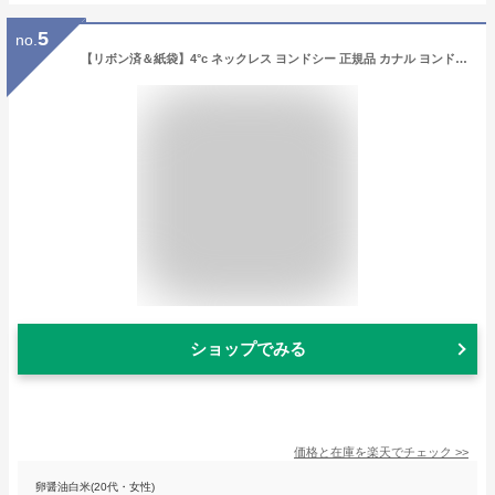
5
no.
【リボン済＆紙袋】4°c ネックレス ヨンドシー 正規品 カナル ヨンドシー 正規品 canal 4℃ レディース 馬蹄モチーフネックレス 4ドシー 4度 4c ペンダント ジュエリー アクセサリー キュービックジルコニア シルバー素材 祝い 喜ばれるギフト
ショップでみる
価格と在庫を
楽天
でチェック
>>
卵醤油白米(20代・女性)