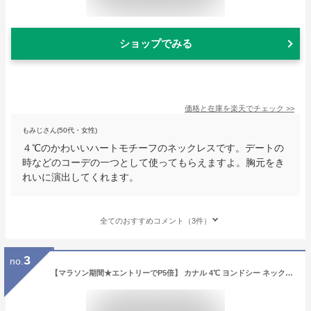
ショップでみる
価格と在庫を
楽天
でチェック
>>
もみじさん(50代・女性)
４℃のかわいいハートモチーフのネックレスです。デートの
時などのコーデの一つとして使ってもらえますよ。胸元をき
れいに演出してくれます。
全てのおすすめコメント（3件）
3
no.
【マラソン期間★エントリーでP5倍】 カナル 4℃ ヨンドシー ネックレス ペンダント アクセサリー キュービックジルコニア ジュエリー シルバー ピンク ゴールド 4C canal 4℃ レディース ブランド 正規品 新品 ギフト プレゼント 女性 女友達 誕生日 ロング シンプル 小ぶり