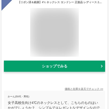
【リボン済＆紙袋】4°c ネックレス ヨンドシー 正規品 レディース 2粒モチーフ ペンダント canal4℃ カナルヨンドシー 4度 4c 4ドシー プレゼント ジュエリー アクセサリー キュービックジルコニア シルバー 祝い 喜ばれるギフト
ショップでみる
価格と在庫を
楽天
でチェック
>>
かーん(50代・男性)
女子高校生向け4℃のネックレスとして、こちらのものはい
かがでしょうか？ シンプルでエレガントなデザインなので