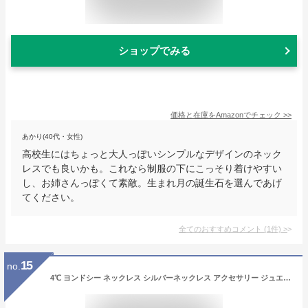
ショップでみる
価格と在庫を
Amazon
でチェック
>>
あかり(40代・女性)
高校生にはちょっと大人っぽいシンプルなデザインのネック
レスでも良いかも。これなら制服の下にこっそり着けやすい
し、お姉さんっぽくて素敵。生まれ月の誕生石を選んであげ
てください。
全てのおすすめコメント
(
1
件)
>
15
no.
4℃ ヨンドシー ネックレス シルバーネックレス アクセサリー ジュエリー ピンク ゴールド カナル 4C シンプル canal 4℃ カナル 4℃ レディース ブランド おしゃれ かわいい 正規品 新品 2019年 ギフト 成人式 プレゼント 女性 15182412100 [S] クリスマス