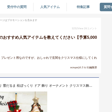
受付中の質問
人気アイテム
特集記事
質問
ージはプロモーションを含みます
3252
View
26
コメント
のおすすめ人気アイテムを教えてください【予算5,000
。プレゼント用なのですが、おしゃれで玄関をクリスマス仕様にしてくれ
。
ocruyo(オクルヨ)編集部
送料無料 クリスマスリース 玄関 壁飾り 雪だるま 松ぼっくり ドア 飾り オーナメント クリスマス飾り クリスマス置物 クリスマス雑貨 デコ 窓 かざり クリスマスプレゼント イベント用 Xmas スノーマン Christmas 玄関リース 店舗 装飾 ディスプレイ 雑貨 クリスマス用品