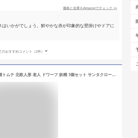
価格と在庫を
Amazon
でチェック
>>
スリースはいかがでしょう。鮮やかな赤が印象的な壁掛けやドアに
てのおすすめコメント（2件）
クリスマス 飾り クリスマス 北欧の妖精トムテ 北欧人形 老人 ドワーフ 妖精 3個セット サンタクロース 手作り かわいい クリスマスツリー飾り 可愛い 置物 プレゼント パーティー装飾 贈り物 小物 インテリア 雰囲気 送料無料