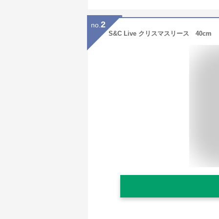
2
no.