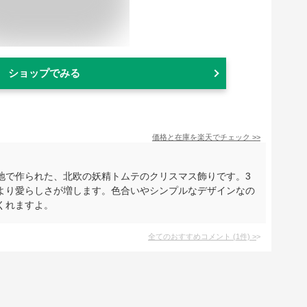
ショップでみる
価格と在庫を
楽天
でチェック
>>
地で作られた、北欧の妖精トムテのクリスマス飾りです。3
より愛らしさが増します。色合いやシンプルなデザインなの
くれますよ。
全てのおすすめコメント
(
1
件)
>