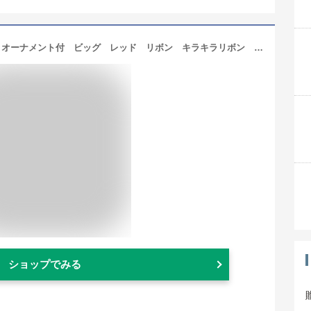
S&C Live クリスマスリース 40cm オーナメント付 ビッグ レッド リボン キラキラリボン スター 星 飾り ボール ポインセチア 松かさ 鮮やかな赤い実 ペッパーベリー スノーフレーク 雪イメージ 北欧風 大人 高級風 ゴージャス おしゃれ 素敵 クリスマス リース 玄関 ドア 壁掛け 家族用 癒し 定番 X’mas リース 玄関 リース フラワー ドアチャーム 造花 アート クリスマスグッズ ショーウィンドーディスプレー リース お店飾り 店舗飾り 赤 レッド#180289 (40㎝)
ショップでみる