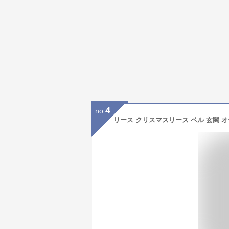
4
no.