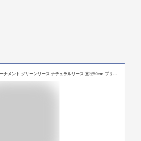
リース クリスマスリース ベル 玄関 オーナメント グリーンリース ナチュラルリース 直径50cm プリザーブドフラワー 壁飾り 壁掛け ドアリース 結婚祝い オープン 開店祝い 誕生日プレゼント お祝い ギフト 贈り物 おしゃれ クリスマスプレゼント クリスマス 楽天海外通販