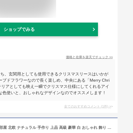
ショップでみる
価格と在庫を
楽天
でチェック
>>
放ち、玄関用としても使用できるクリスマスリースはいかが
ドフラワーなので長く楽しめ、中央にある「Merry Chri
ンテリアとしても映え一瞬でクリスマス仕様にしてくれるアイ
な色使いと、おしゃれなデザインなのでオススメします！
全てのおすすめコメント
(
1
件)
>
クリスマスリース30cmホワイト 玄関 部屋 北欧 ナチュラル 手作り 上品 高級 豪華 白 おしゃれ 飾り 飾り付け 装飾 かわいい ドア 壁掛け ハンガー アートフラワー 天然素材 花 造花 ポインセチア リボン 鐘 ベル インテリア ギフト プレゼント 国産 あす楽