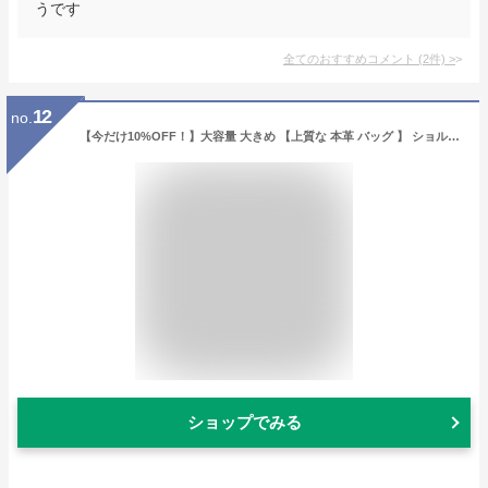
うです
全てのおすすめコメント
(
2
件)
>
12
no.
【今だけ10%OFF！】大容量 大きめ 【上質な 本革 バッグ 】 ショルダーバッグ レディース 【クロード】 通勤バッグ A4 大きめ 斜めがけ 2way OL ボストンバッグ 旅行バッグ 一泊旅行 ビジネス 仕事用 革 牛革 レザー かばん
ショップでみる