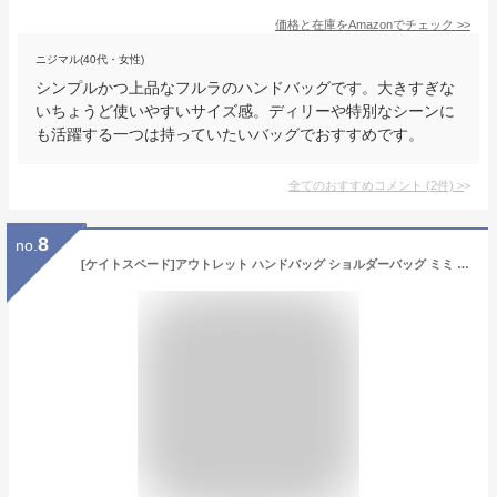
価格と在庫を
Amazon
でチェック
>>
ニジマル(40代・女性)
シンプルかつ上品なフルラのハンドバッグです。大きすぎな
いちょうど使いやすいサイズ感。ディリーや特別なシーンに
も活躍する一つは持っていたいバッグでおすすめです。
全てのおすすめコメント
(
2
件)
>
8
no.
[ケイトスペード]アウトレット ハンドバッグ ショルダーバッグ ミミ ライトピンク レディース KATE SPADE K4673 650 [並行輸入品]