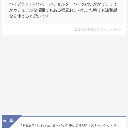
ハイブランドのバリーのショルダーバッグはいかがでしょう
かカジュアルな場面でもある程度おしゃれした時でも違和感
なく使えると思います
全てのおすすめコメント
(
1
件)
>
16
no.
[キタムラ] セミショルダーバッグ 中仕切りがファスナーポケット Y-0532 サンドベージュ/アイボリー