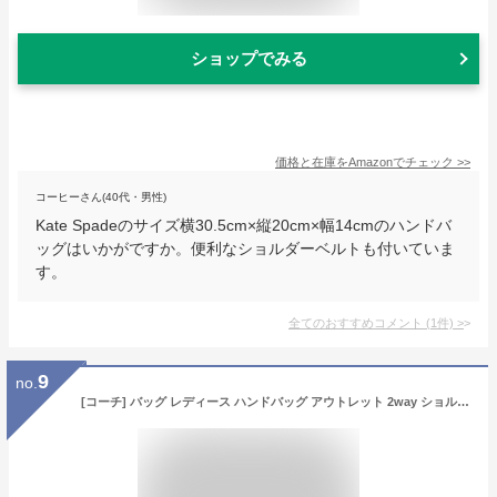
ショップでみる
価格と在庫を
Amazon
でチェック
>>
コーヒーさん(40代・男性)
Kate Spadeのサイズ横30.5cm×縦20cm×幅14cmのハンドバ
ッグはいかがですか。便利なショルダーベルトも付いていま
す。
全てのおすすめコメント
(
1
件)
>
9
no.
[コーチ] バッグ レディース ハンドバッグ アウトレット 2way ショルダーバッグ 斜めがけ レザー 革 CA104 CA213 アンディ ANDY CROSSBODY (ブラック) [並行輸入品]