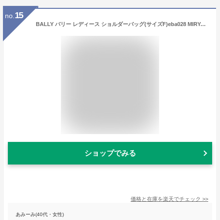
15
no.
BALLY バリー レディース ショルダーバッグ(サイズF)eba028 MIRYAH SKIN 16 ベージュ
ショップでみる
価格と在庫を
楽天
でチェック
>>
あみーみ(40代・女性)