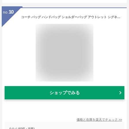
10
no.
コーチ バッグ ハンドバッグ ショルダーバッグ アウトレット シグネチャー レディース COACH 91494【返品OK】
ショップでみる
価格と在庫を
楽天
でチェック
>>
たたん(40代・女性)