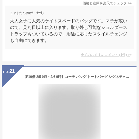
価格と在庫を
楽天
でチェック
>>
こぐまたん(50代・女性)
大人女子に人気のケイトスペードのバッグです。マチが広い
ので、見た目以上に入ります。取り外し可能なショルダース
トラップもついているので、用途に応じたスタイルチェンジ
も自由にできます。
全てのおすすめコメント
(
1
件)
>
21
no.
【P10倍 2/5 0時～2/6 9時】コーチ バッグ トートバッグ シグネチャー レディース アウトレット COACH F67108