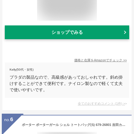
ショップでみる
価格と在庫を
Amazon
でチェック
>>
Kelly(50代・女性)
プラダの製品なので、高級感があっておしゃれです。斜め掛
けすることができて便利です。ナイロン製なので軽くて丈夫
で使いやすいです。
全てのおすすめコメント
(
1
件)
>
6
no.
ポーター ポーターガール シェル トートバッグ(S) 679-26801 吉田カバン トートバッグ ミニトート ミニバッグ ハンドバッグ レディース ミニ 小さめ ファスナー付き B5 PORTER