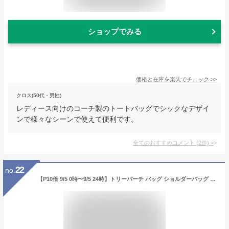
ショップでみる
価格と在庫を
楽天
でチェック
>>
クロス(50代・男性)
レディース向けのコーチ製のトートバッグでシックなデザイ
ンで様々なシーンで使えて便利です。
全てのおすすめコメント
(
2
件)
>
22
no.
【P10倍 9/5 0時〜9/5 24時】トリーバーチ バッグ ショルダーバッグ エマーソン ベージュ レディース アウトレット TORY BURCH 80901 900【返品OK】