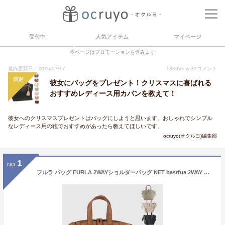
受付中
人気アイテム
マイページ
本ページはプロモーションを含みます
最終更新日：2026/07/17
1839
View
31
コメント
決定
彼女にバッグをプレゼント！クリスマスに喜ばれる
おすすめレディース用カバンを教えて！
彼女へのクリスマスプレゼントはバッグにしようと思います。おしゃれでシンプル
なレディース用の鞄でおすすめがあったら教えてほしいです。
ocruyo(オクルヨ)編集部
1
no.
フルラ バッグ FURLA 2WAYショルダーバッグ NET basrfua 2WAY ショルダー バッグ ボストン ワンショルダー かばん 鞄 肩掛け 肩がけ レディース ブランド レザー 本革 30日間返品保証 楽天スーパーセール