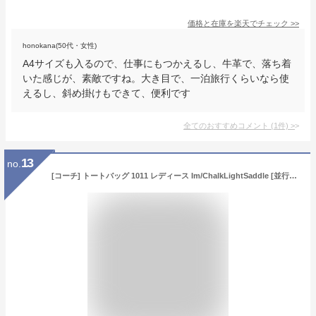
価格と在庫を
楽天
でチェック
>>
honokana(50代・女性)
A4サイズも入るので、仕事にもつかえるし、牛革で、落ち着
いた感じが、素敵ですね。大き目で、一泊旅行くらいなら使
えるし、斜め掛けもできて、便利です
全てのおすすめコメント
(
1
件)
>
13
no.
[コーチ] トートバッグ 1011 レディース Im/ChalkLightSaddle [並行輸入品]