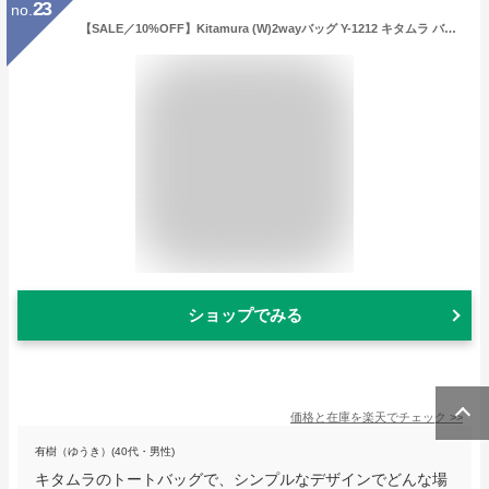
23
no.
【SALE／10%OFF】Kitamura (W)2wayバッグ Y-1212 キタムラ バッグ トートバッグ ホワイト カーキ ベージュ ネイビー ブラック【送料無料】
ショップでみる
価格と在庫を
楽天
でチェック
>>
有樹（ゆうき）(40代・男性)
キタムラのトートバッグで、シンプルなデザインでどんな場