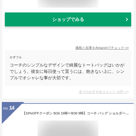
ショップでみる
価格と在庫を
Amazon
でチェック
>>
かずフル
コーチのシンプルなデザインで綺麗なトートバッグはいかが
でしょう。彼女に毎日使って貰うには、飽きない上に、シン
プルでオシャレな事が大切です。
全てのおすすめコメント
(
1
件)
>
14
no.
【10%OFFクーポン 9/16 15時〜9/30 9時】コーチ バッグ ショルダーバッグ レディース アウトレット COACH F39856 91382