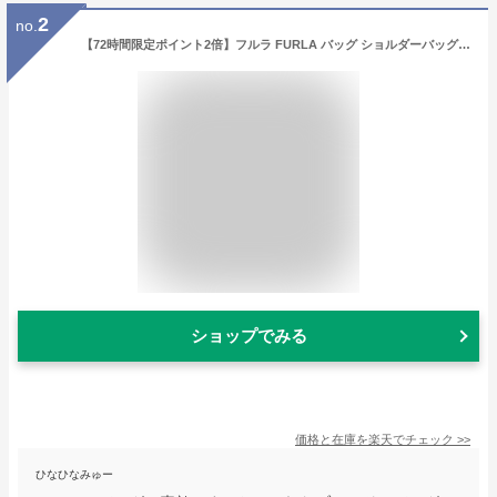
2
no.
【72時間限定ポイント2倍】フルラ FURLA バッグ ショルダーバッグ WB00507 BX0041 特別送料無料 フルラ プリムラ レザー スモール ホーボー レディース ブランド 通販 斜めがけ 2022SS
ショップでみる
価格と在庫を
楽天
でチェック
>>
ひなひなみゅー