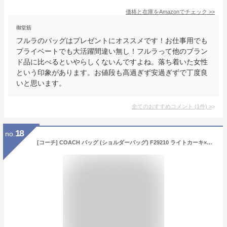
価格と在庫を
Amazon
でチェック
>>
御堂筋
フルラのバッグはプレゼントにオススメです！お仕事用でも
プライベートでも大活躍間違い無し！フルラって他のブラン
ド品に比べるといやらしくないんですよね。落ち着いた女性
という印象があります。お値段も高過ぎず安過ぎずで丁度良
いと思います。
全てのおすすめコメント
(
1
件)
>
18
no.
[コーチ] COACH バッグ (ショルダーバッグ) F29210 ライトカーキ×チョーク シグネチャー ショルダーバッグ レディース [アウトレット品] [ブランド] [並行輸入品]