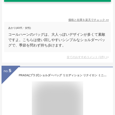
価格と在庫を
楽天
でチェック
>>
あかり(40代・女性)
コールハーンのバッグは、大人っぽいデザインが多くて素敵
ですよ。こちらは使い回しやすいシンプルなショルダーバッ
グで、季節を問わず持ち歩けます。
全てのおすすめコメント
(
1
件)
>
5
no.
PRADA[プラダ]ショルダーバッグ リエディション リナイロン ミニバッグ トライアングルロゴ レディース 1NE204 R064 RE-EDITION 2005 RE-NYLON MINI BAG [BLITZL] [並行輸入品]