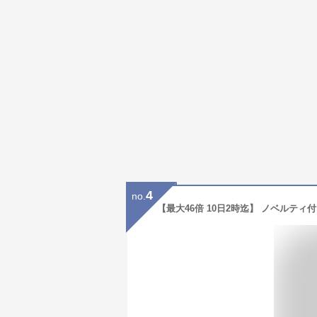
4
no.