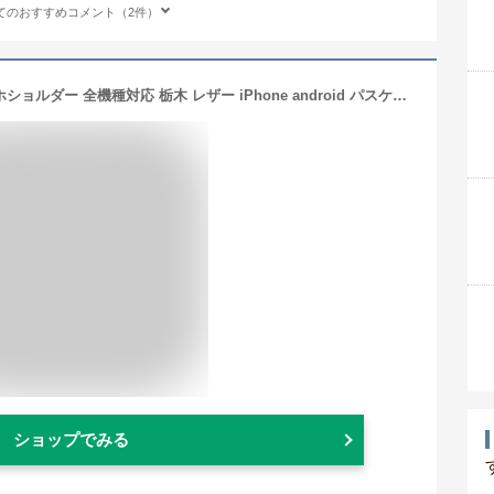
てのおすすめコメント（2件）
スマホポーチ 本革 財布 Lサイズ スマホショルダー 全機種対応 栃木 レザー iPhone android パスケース 定期入れ ICカード入れ スマホポシェット スマホバッグ ミニバッグ レディース メンズ ネックストラップ おしゃれ 大人 かわいい かっこいい シンプル HUKURO
ショップでみる