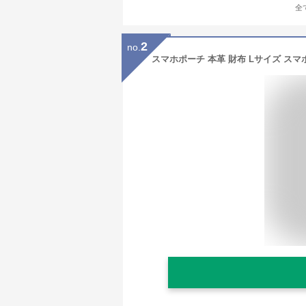
全
2
no.