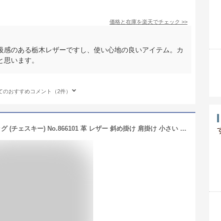
価格と在庫を
楽天
でチェック
>>
級感のある栃木レザーですし、使い心地の良いアイテム。カ
と思います。
てのおすすめコメント（2件）
DRESSTERIOR スマホショルダーバッグ (チェスキー) No.866101 革 レザー 斜め掛け 肩掛け 小さい 小さめ ギフト 男性 メンズ ミニバッグ お出かけ 旅行 女性 レディース 縦型 カジュアル コンパクト OL プレゼント ユニセックス 牛革 本革 サブバッグ