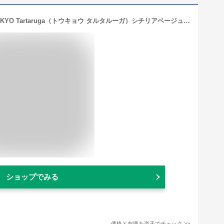
【ロベルタ】5in1スマホショルダーTOKYO Tartaruga（トウキョウ タルタルーガ）シチリアベージュ Roberta di Camerino WEB限定 ガバッと開く ショルダーバッグ スマホが入る財布ショルダー スマホお財布ショルダー スマホ財布 一体型 スマホポシェット 縦 本革 362-R20371-20
ショップでみる
価格と在庫を
楽天
でチェック
>>