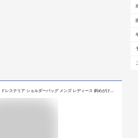
【最大46倍 10日2時迄】 ノベルティ付 ドレステリア ショルダーバッグ メンズ レディース 斜めがけバッグ ブランド DRESSTERIOR 小さめ 小さい 本革 かっこいい スマホショルダー 軽量 軽い 大人 上品 レザー おしゃれ チェスキー Chesky 866101