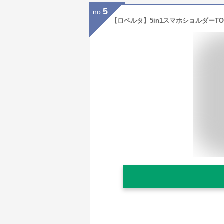
5
no.