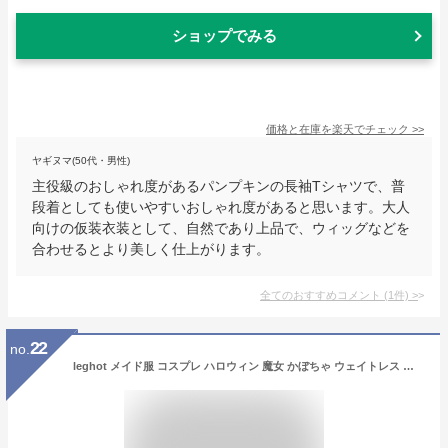
ショップでみる
価格と在庫を
楽天
でチェック
>>
ヤギヌマ(50代・男性)
主役級のおしゃれ度があるパンプキンの長袖Tシャツで、普
段着としても使いやすいおしゃれ度があると思います。大人
向けの仮装衣装として、自然であり上品で、ウィッグなどを
合わせるとより美しく仕上がります。
全てのおすすめコメント
(
1
件)
>
22
no.
leghot メイド服 コスプレ ハロウィン 魔女 かぼちゃ ウェイトレス ゴスロリ 4点セット (M)