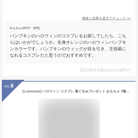
価格と在庫を
楽天
でチェック
>>
れんれん(40代・女性)
パンプキンのハロウィンのコスプレをお探しでしたら、こち
らはいかがでしょうか。全身オレンジのハロウィンパンプキ
ンカラーです。パンプキンのウィッグが目を引き、主役級に
なれるコスプレだと思うのでおすすめです。
全てのおすすめコメント
(
1
件)
>
8
no.
[Lowsocks] ハロウィン コスプレ 着ぐるみプレゼント おもちゃ 7種類 大人用 仮装 コスチューム おもしろ 光るメガネのおもちゃ(カボチャ)