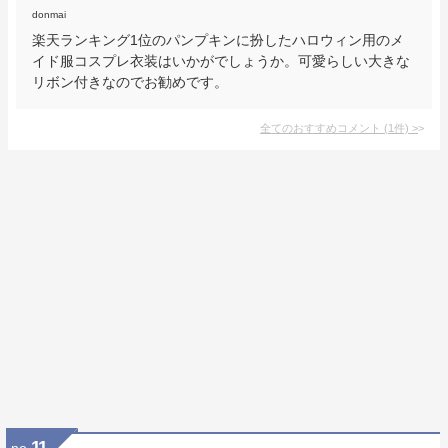
donmai
楽天ランキング1位のパンプキンに扮したハロウィン用のメ
イド服コスプレ衣装はいかがでしょうか。可愛らしい大きな
リボン付きなのでお勧めです。
全てのおすすめコメント
(
1
件)
>
11
no.