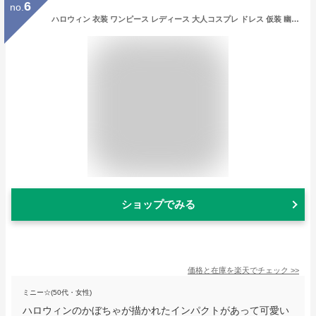
6
no.
ハロウィン 衣装 ワンピース レディース 大人コスプレ ドレス 仮装 幽霊 大人用 コスプレ衣装 変装 演出 ホワイト ブラック ポンチョ 幽霊 おばけ 幽霊 マント コスチューム 衣装 変身 ホラー 演劇 舞台 カボチャ クリスマス サンタ トナカイ 送料無料
ショップでみる
価格と在庫を
楽天
でチェック
>>
ミニー☆(50代・女性)
ハロウィンのかぼちゃが描かれたインパクトがあって可愛い