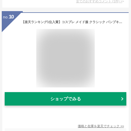
全てのおすすめコメント
(
1
件)
>
10
no.
【楽天ランキング1位入賞】コスプレ メイド服 クラシック パンプキンメイド 衣装 コスチュームセット かわいい イベント 仮装 レディース 大人 メイド衣装セット( メイド衣装セット(靴下別売り), Free Size)
ショップでみる
価格と在庫を
楽天
でチェック
>>