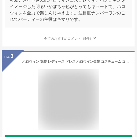
イメージした明るいかぼちゃ色がとってもキュートで、ハロ
ウィンを全力で楽しんじゃえます。注目度ナンバーワンのこ
れでパーティーの主役はキマリです。
全てのおすすめコメント（5件）
3
no.
ハロウィン 衣装 レディース ドレス ハロウイン仮装 コスチューム コスプレ 大人 ハロウィーン コスプレコスチューム仮装 大人用 cosplay 北欧風 HAPPY HALLOWEEN パーティー ステージ スカート かぼちゃ スカルパターン ワンピース イベント クリスマス パーティ