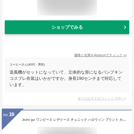
ショップでみる
価格と在庫を
Amazon
でチェック
>>
コーヒーさん(40代・男性)
送風機がセットになっていて、立体的な形になるパンプキン
コスプレ衣装はいかがですか。身長190センチまで対応して
います。
全てのおすすめコメント
(
2
件)
>
19
no.
Joint go ワンピース レデイース チュニック ハロウィン プリント カボチャ柄 骸骨 クモ糸 長袖 フレア ハイウェスト リボン Aライン ゆったり halloween 文化祭 学園祭