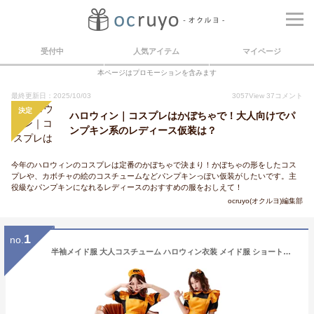
受付中
人気アイテム
マイページ
本ページはプロモーションを含みます
最終更新日：2025/10/03
3057
View
37
コメント
決定
ハロウィン｜コスプレはかぼちゃで！大人向けでパ
ンプキン系のレディース仮装は？
今年のハロウィンのコスプレは定番のかぼちゃで決まり！かぼちゃの形をしたコス
プレや、カボチャの絵のコスチュームなどパンプキンっぽい仮装がしたいです。主
役級なパンプキンになれるレディースのおすすめの服をおしえて！
ocruyo(オクルヨ)編集部
1
no.
半袖メイド服 大人コスチューム ハロウィン衣装 メイド服 ショート丈ワンピース メイドコスプレ 魔女コスプレ 魔法使い ハロウィンパーティー 舞台衣装 変装 仮装 女装 可愛いコスチューム イベント 学園祭 キャラクター ハロウィンカボチャ オレンジ 3点