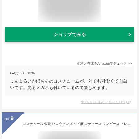
ショップでみる
価格と在庫を
Amazon
でチェック
>>
Kelly(50代・女性)
まんまるいかぼちゃのコスチュームが、とても可愛くて面白
いです。光るメガネも付いているので楽しめます。
全てのおすすめコメント
(
1
件)
>
9
no.
コスチューム 仮装 ハロウィン メイド服 レディース ワンピース ドレス 魔女 メイド コスプレ ハロウィン衣装 かぼちゃ メイドドレス 可愛い リボン 変装 イベント服