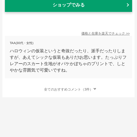
ショップでみる
価格と在庫を
楽天
でチェック
>>
TAA(30代・女性)
ハロウィンの仮装というと奇抜だったり、派手だったりしま
すが、あえてシックな仮装もありだtお思います。たっぷりフ
レアーのスカート生地がオバケかぼちゃのプリントで、しと
やかな雰囲気で可愛いですね。
全てのおすすめコメント（3件）