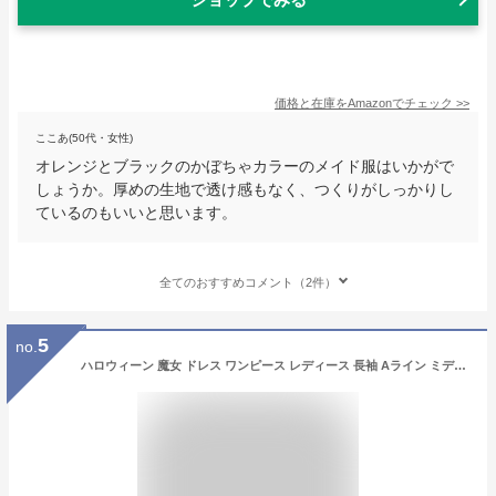
価格と在庫を
Amazon
でチェック
>>
ここあ(50代・女性)
オレンジとブラックのかぼちゃカラーのメイド服はいかがで
しょうか。厚めの生地で透け感もなく、つくりがしっかりし
ているのもいいと思います。
全てのおすすめコメント（2件）
5
no.
ハロウィーン 魔女 ドレス ワンピース レディース 長袖 Aライン ミディ丈 コスプレ 衣装 かぼちゃ 大人 仮装 可愛い コスチューム パー