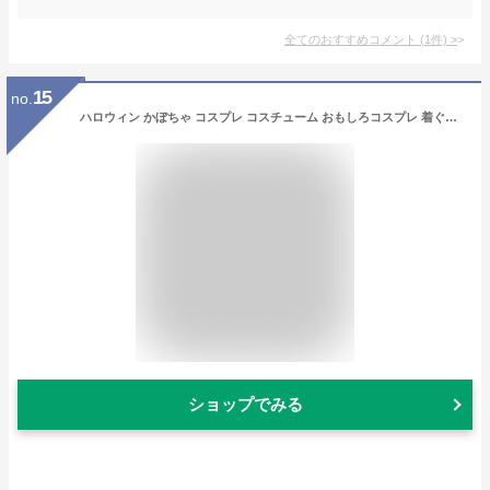
全てのおすすめコメント
(
1
件)
>
15
no.
ハロウィン かぼちゃ コスプレ コスチューム おもしろコスプレ 着ぐるみ 膨らむ 仮装 変装 エアコス イベントグッズ コスチューム パーティーグッズ おもしろ 面白グッズ 忘年会 大人用 150-190cm用 【14時迄のあす楽注文で当日発送】
ショップでみる