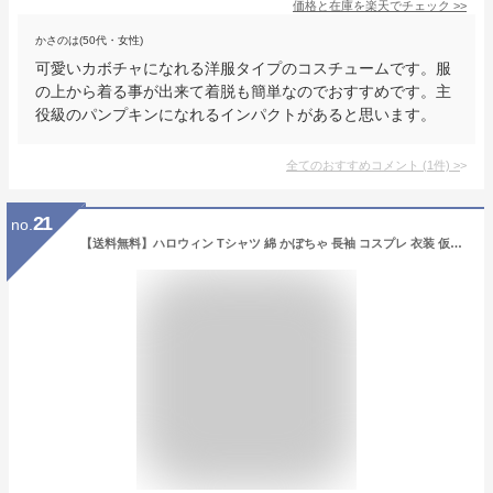
価格と在庫を
楽天
でチェック
>>
かさのは(50代・女性)
可愛いカボチャになれる洋服タイプのコスチュームです。服
の上から着る事が出来て着脱も簡単なのでおすすめです。主
役級のパンプキンになれるインパクトがあると思います。
全てのおすすめコメント
(
1
件)
>
21
no.
【送料無料】ハロウィン Tシャツ 綿 かぼちゃ 長袖 コスプレ 衣装 仮装 大人 レディース 男女兼用 ハロウィン tシャツ ダンス 派手 ギフト プレゼント ハロウィン かぼちゃ いろいろ 仮装 プリント かわいい [ S M L XL 2XL ] グレー オレンジ ブルー パープル