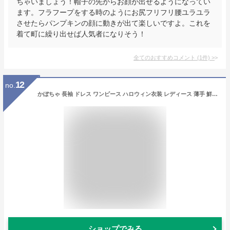
ちゃいましょう！帽子の先からお顔が出せるようになってい
ます。フラフープをする時のようにお尻フリフリ腰ユラユラ
させたらパンプキンの顔に動きが出て楽しいですよ。これを
着て町に繰り出せば人気者になりそう！
全てのおすすめコメント
(
1
件)
>
12
no.
かぼちゃ 長袖 ドレス ワンピース ハロウィン衣装 レディース 薄手 鮮やか コスチューム コスプレ衣装 リボン付き コス用 cosplay ハロウィン パーティー イベント 舞台 演出服 仮面 ハロウィーン 女性用 大人用 仮装
ショップでみる