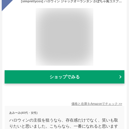
[simprettycos] ハロウィン ジャックオーランタン かぼちゃ風コスプレ パンプキン衣装 コスチューム ポンチョ 帽子付きセット 服 衣装 仮装 アダルト 大人用 lb100004b01n0
ショップでみる
価格と在庫を
Amazon
でチェック
>>
あみーみ(40代・女性)
ハロウィンの主役を狙うなら、存在感だけでなく、笑いも取
りたいと思いました。こちらなら、一番になれると思います