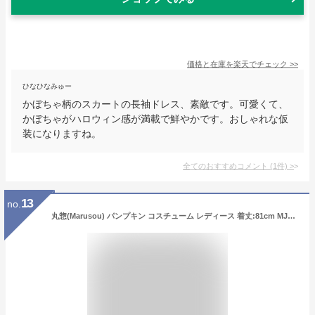
価格と在庫を
楽天
でチェック
>>
ひなひなみゅー
かぼちゃ柄のスカートの長袖ドレス、素敵です。可愛くて、
かぼちゃがハロウィン感が満載で鮮やかです。おしゃれな仮
装になりますね。
全てのおすすめコメント
(
1
件)
>
13
no.
丸惣(Marusou) パンプキン コスチューム レディース 着丈:81cm MJP-696