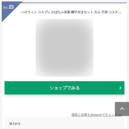
23
no.
ハロウィン コスプレ かぼちゃ衣装 帽子付きセット 大人 子供 コスチューム ハロウィン衣装 仮装パーティー イベント ダンス 演出 撮影に最適 親子お揃い パンプキン服 なりきり 着ぐるみ 可愛い かぼちゃ服 変身グッズ プレゼント 大人
ショップでみる
価格と在庫を
Amazon
でチェック
>>
猫大好き