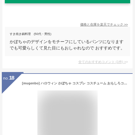
価格と在庫を
楽天
でチェック
>>
すき焼き鍋料理 (50代・男性)
かぼちゃのデザインをモチーフにしているパンツになります
でも可愛らしくて見た目にもおしゃれなので おすすめです。
全てのおすすめコメント
(
1
件)
>
18
no.
[mugenbo] ハロウィン かぼちゃ コスプレ コスチューム おもしろコスプレ 着ぐるみ 膨らむ 仮装 変装 エアコス イベントグッズ コスチューム パーティーグッズ おもしろ 面白グッズ 忘年会 大人用 150-190cm用 エアコス (かぼちゃ大人)