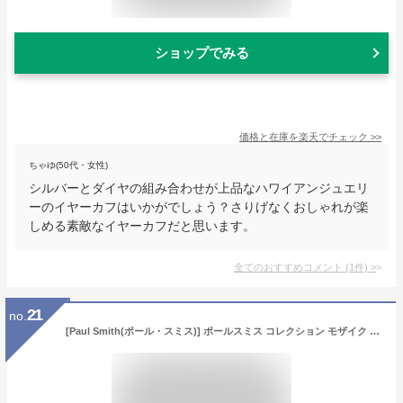
ショップでみる
価格と在庫を
楽天
でチェック
>>
ちゃゆ(50代・女性)
シルバーとダイヤの組み合わせが上品なハワイアンジュエリ
ーのイヤーカフはいかがでしょう？さりげなくおしゃれが楽
しめる素敵なイヤーカフだと思います。
全てのおすすめコメント
(
1
件)
>
21
no.
[Paul Smith(ポール・スミス)] ポールスミス コレクション モザイク パターン シルバー リング メンズ アクセサリー 指輪 純正 保存袋 ショップ バッグ 付き 124501 200 (21)