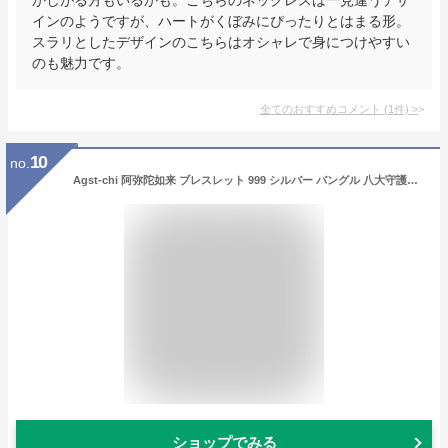
インのようですが、ハートがくぼみにぴったりとはまる形。
スラリとしたデザインのこちらはオシャレで身につけやすい
のも魅力です。
全てのおすすめコメント
(
1
件)
>
10
no.
Agst-chi 阿弥陀如来 ブレスレット 999 シルバー バングル 八大守護神 お守り御本尊 般若波羅蜜多心経彫り 腕輪
ショップでみる