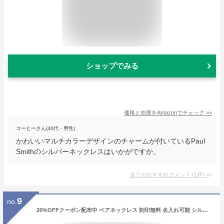
ショップでみる
価格と在庫を
Amazon
でチェック
>>
コーヒーさん(40代・男性)
かわいいマルチカラーデザインのチャームが付いているPaul
Smithのシルバーネックレスはいかがですか。
全てのおすすめコメント
(
1
件)
>
9
no.
20%OFFクーポン配布中 ペアネックレス 刻印無料 名入れ可能 シルバー925 SV925 ダイヤモンド ペア ネックレス close to me メンズ レディース 人気 ブランド お揃い カップル 合わせると ハート プレート シンプル プレゼント ギフト 即日発送