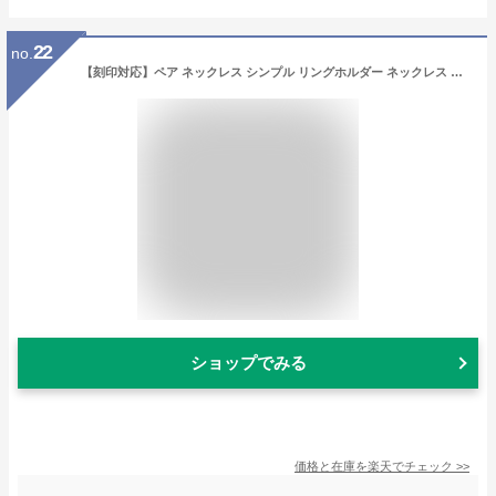
22
no.
【刻印対応】ペア ネックレス シンプル リングホルダー ネックレス ペンダント 指輪 をネックレスにする ペアネックレス メンズ レディース 黒 ピンク シルバー LSP0107-PAIR 人気 記念日 誕生日 カップル 彼女 誕生日プレゼント 女性 市松模様 ネックレス
ショップでみる
価格と在庫を
楽天
でチェック
>>