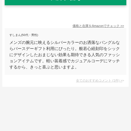
価格と在庫を
Amazon
でチェック
>>
すしまん(50代・男性)
メンズの腕元に映えるシルバーカラーのお洒落なバングルな
らバースデーギフト利用にぴったり。般若心経刻印をシック
にデザインしたおまじない効果も期待できる人気のファッシ
ョンアイテムです。軽い装着感でカジュアルコーデにマッチ
するから、きっと喜ぶと思いますよ。
全てのおすすめコメント
(
1
件)
>