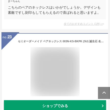
まーちゅん
こちらのペアのネックレスはいかがでしょうか。デザインも
素敵ですし刻印もしてもらえるので喜ばれると思いますよ。
全てのおすすめコメント
(
1
件)
>
23
no.
セミオーダーメイド ペアネックレス 003N-KS-BKPK (SU) 誕生石 名入れ 刻印無料 シルバー ネックレス ペンダント シルバー925 彼氏 彼女 ペアルック ブランド シンプル デザイン 結婚記念日 記念日 誕生日 送料無料 リング 6月 7月 カップル お揃い プレゼント
ショップでみる