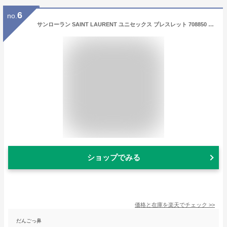
6
no.
サンローラン SAINT LAURENT ユニセックス ブレスレット 708850 0IH1D ブラック 1000 IDプレートブレスレット ブラッシュド加工 アクセサリー 小物 プレゼント 誕生日 バレンタイン クリスマス メンズ 男女兼用 506148 0IH1D 【2023秋冬新作】
ショップでみる
価格と在庫を
楽天
でチェック
>>
だんごっ鼻