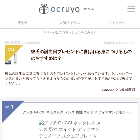
受付中
人気アイテム
マイページ
本ページはプロモーションを含みます
最終更新日：2026/03/07
2525
View
34
コメント
決定
彼氏の誕生日プレゼントに喜ばれる身につけるもの
のおすすめは？
彼氏の誕生日に身に着けるものをプレゼントしたいと思っています。おしゃれでセ
ンスが良いと思ってもらえるようなものが良いのですが、おすすめがあれば教えて
ください。
ocruyo(オクルヨ)編集部
1
no.
グッチ GUCCI ネックレス メンズ 男性 エイジド ディアマンテモチーフ スクエアプレート クロムシルバー アクセサリー ブランド ギフト プレゼント 誕生日 記念日 310481 J89L0 8518【最大2500円クーポン 2/19 11:59迄】