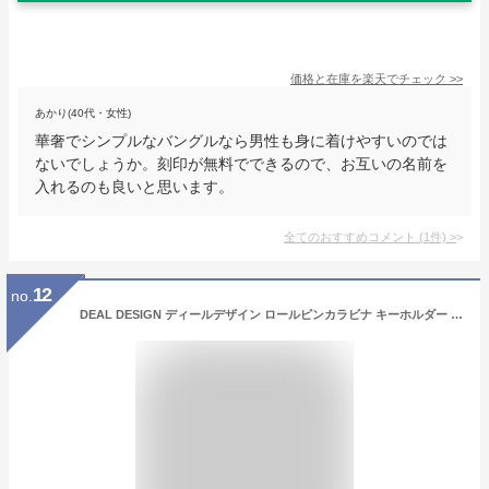
価格と在庫を
楽天
でチェック
>>
あかり(40代・女性)
華奢でシンプルなバングルなら男性も身に着けやすいのでは
ないでしょうか。刻印が無料でできるので、お互いの名前を
入れるのも良いと思います。
全てのおすすめコメント
(
1
件)
>
12
no.
DEAL DESIGN ディールデザイン ロールピンカラビナ キーホルダー メンズアクセサリー レディースアクセサリー ギフト カラビナ キーチェーン シルバー925 シルバーアクセサリー 銀 SV925 スターリングシルバー 鍵 キーホルダー キーケース キーリング メンズ小物 腰回り