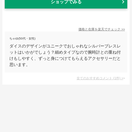
ショップでみる
価格と在庫を
楽天
でチェック
>>
ちゃゆ(50代・女性)
ダイスのデザインがユニークでおしゃれなシルバーブレスレ
ットはいかがでしょう？細めタイプなので腕時計との重ね付
けもしやすく、ずっと身につけてもらえるアクセサリーだと
思います。
全てのおすすめコメント
(
1
件)
>