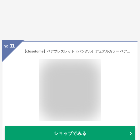
11
no.
【closetome】ペアブレスレット（バングル）デュアルカラー ペアバングル fromフレンチ・ラバーズ・コレクション【ペア（2本）セット価格】 刻印無料 20文字/1行まで 文字入れ 名入れ イニシャル ブランド プレゼント【コンビニ受取対応商品】
ショップでみる