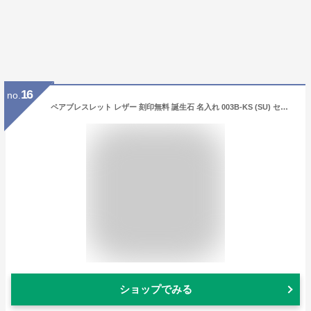
16
no.
ペアブレスレット レザー 刻印無料 誕生石 名入れ 003B-KS (SU) セミオーダーメイド 革 レザー シルバー925 ペアブレスレット ブレス ペアバングル ペアルック 彼氏 彼女 人気 シンプル 誕生日 記念日 結婚記念日 ブランド 送料無料 6月 7月 カップル お揃い プレゼント
ショップでみる