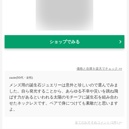
ショップでみる
価格と在庫を
楽天
でチェック
>>
zazie(50代・女性)
メンズ用の誕生石ジュエリーは意外と珍しいので選んでみま
した。自ら発光することから、あらゆる不幸や災いを跳ね飛
ばす力があるといわれる太陽のモチーフに誕生石を組み合わ
せたネックレスです。ペアで身につけても素敵だと思います
よ。
全てのおすすめコメント
(
1
件)
>