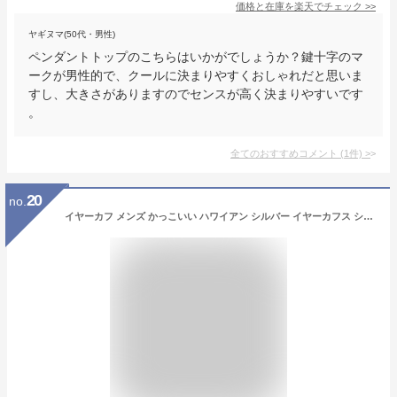
価格と在庫を
楽天
でチェック
>>
ヤギヌマ(50代・男性)
ペンダントトップのこちらはいかがでしょうか？鍵十字のマ
ークが男性的で、クールに決まりやすくおしゃれだと思いま
すし、大きさがありますのでセンスが高く決まりやすいです
。
全てのおすすめコメント
(
1
件)
>
20
no.
イヤーカフ メンズ かっこいい ハワイアン シルバー イヤーカフス シルバー925 ノンホールピアス アレルギー イヤリング 片耳 イヤーフック silver 925 フィッシュフック 福袋