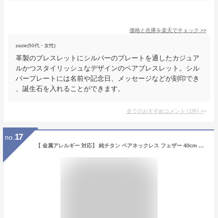
価格と在庫を
楽天
でチェック
>>
zazie(50代・女性)
革製のブレスレットにシルバーのプレートを通したカジュア
ルかつスタイリッシュなデザインのペアブレスレット。シル
バープレートには名前や記念日、メッセージなどが刻印でき
、誕生石を入れることができます。
全てのおすすめコメント
(
1
件)
>
17
no.
【 金属アレルギー 対応】 純チタン ペアネックレス フェザー 40cm 45cm T12T13pair ( A40F A45F )( チタン 羽 羽根 ペアアクセサリー ペア カップル チェーン ネックレス お揃い レディース メンズ ユニセックス ニッケルフリー プレゼント )