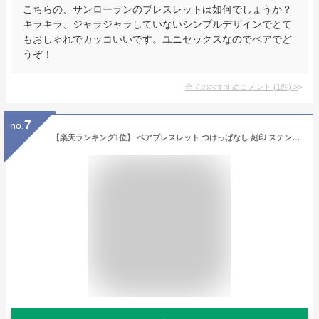
こちらの、サンローランのブレスレットは如何でしょうか？
キラキラ、ジャラジャラしていないシンプルデザインでとて
もおしゃれでカッコいいです。ユニセックスなのでペアでど
うぞ！
全てのおすすめコメント
(
1
件)
>
7
no.
【楽天ランキング1位】 ペアブレスレット つけっぱなし 刻印 ステンレス 金属アレルギー対応 ダイヤモンド シルバー チェーン メンズ レディース カップル 可愛い かわいい 大人 人気 ペア お揃い 可愛い 結婚 記念日 プレゼント 名入れ 名前入り イニシャル 高校生 夫婦