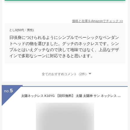
価格と在庫を
Amazon
でチェック
>>
とし0(50代・男性)
日頃身につけられるようにシンプルでベーシックなペンダン
トヘッドの物を選びました。グッチのネックレスです。シン
プルとはいえグッチなので決して地味ではなく、上品なデザ
インで多彩なシーンに対応できると思います。
全てのおすすめコメント（2件）
5
no.
太陽ネックレス K10YG 【刻印無料】 太陽 太陽神 サン ネックレス ペンダント 選べる 天然石 誕生石 K10 K10YG イエローゴールド ゴールド 金 メンズ ユニセックス クリスマス 誕生日 プレゼント 記念日 箱 ギフトラッピング ハンドメイド Grand Galleria グランドガレリア