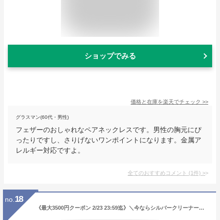
ショップでみる
価格と在庫を
楽天
でチェック
>>
グラスマン(60代・男性)
フェザーのおしゃれなペアネックレスです。男性の胸元にぴ
ったりですし、さりげないワンポイントになります。金属ア
レルギー対応ですよ。
全てのおすすめコメント
(
1
件)
>
18
no.
《最大3500円クーポン 2/23 23:59迄》＼今ならシルバークリーナープレゼント／ グッチ ネックレス GUCCI メンズ インターロッキングG ペンダント シルバー 295710 J8400 8106 | ブランド