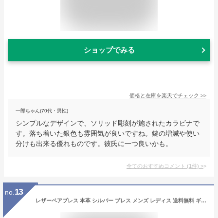
ショップでみる
価格と在庫を
楽天
でチェック
>>
一郎ちゃん(70代・男性)
シンプルなデザインで、ソリッド彫刻が施されたカラビナで
す。落ち着いた銀色も雰囲気が良いですね。鍵の増減や使い
分けも出来る優れものです。彼氏に一つ良いかも。
全てのおすすめコメント
(
1
件)
>
13
no.
レザーペアブレス 本革 シルバー ブレス メンズ レディス 送料無料 ギフト 人気 おしゃれ シンプル カジュアル ペアアクセ ペアブレス オリジナル ハンドメイド 925 ドメスティック 国産 メンズブレス ブレスレット ブラック ブラウン DAgDART ダグダート ペア価格 DB-112-P