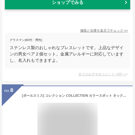
ショップでみる
価格と在庫を
楽天
でチェック
>>
グラスマン(60代・男性)
ステンレス製のおしゃれなブレスレットです。上品なデザイ
ンの男女ペア２個セット。金属アレルギーに対応しています
し、名入れもできますよ。
全てのおすすめコメント
(
4
件)
>
8
no.
[ポールスミス] コレクション COLLECTION カラースポット ネックレス アクセサリー グラデーション メンズ 純正化粧箱 ショップバッグ付き 204516 210 (レッド)