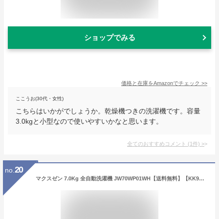
ショップでみる
価格と在庫を
Amazon
でチェック
>>
ここうお(30代・女性)
こちらはいかがでしょうか。乾燥機つきの洗濯機です。容量
3.0kgと小型なので使いやすいかなと思います。
全てのおすすめコメント
(
1
件)
>
20
no.
マクスゼン 7.0Kg 全自動洗濯機 JW70WP01WH【送料無料】【KK9N0D18P】