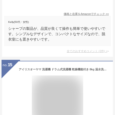
価格と在庫を
Amazon
でチェック
>>
Kelly(50代・女性)
シャープの製品が、品質が良くて操作も簡単で使いやすいで
す。シンプルなデザインで、コンパクトなサイズなので、脱
衣室にも置きやすいです。
全てのおすすめコメント
(
2
件)
>
15
no.
アイリスオーヤマ 洗濯機 ドラム式洗濯機 乾燥機能付き 8kg 温水洗浄機能 乾燥3kg 幅595mm CDK832