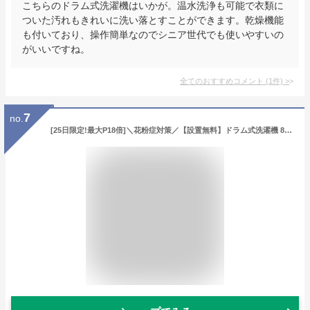
こちらのドラム式洗濯機はいかが。温水洗浄も可能で衣類に
ついた汚れもきれいに洗い落とすことができます。乾燥機能
も付いており、操作簡単なのでシニア世代でも使いやすいの
がいいですね。
全てのおすすめコメント
(
1
件)
>
7
no.
[25日限定!最大P18倍]＼花粉症対策／【設置無料】ドラム式洗濯機 8kg 洗濯乾燥機 乾燥機能付 アイリスオーヤマ 洗濯8kg/乾燥4kg ガチ落ち温水洗浄 乾燥機ドラム洗濯機 チャイルドロック 部屋干し コンパクト 8キロ CDK842 【代引不可】【日付指定可能】【HS】