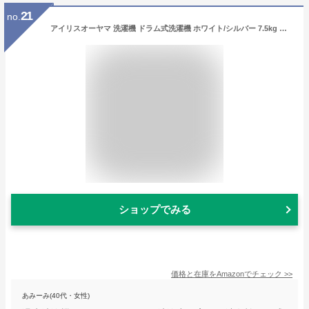
21
no.
アイリスオーヤマ 洗濯機 ドラム式洗濯機 ホワイト/シルバー 7.5kg 温水洗浄 皮脂汚れ 部屋干し 節水 幅595mm 奥行672mm HD71
ショップでみる
価格と在庫を
Amazon
でチェック
>>
あみーみ(40代・女性)