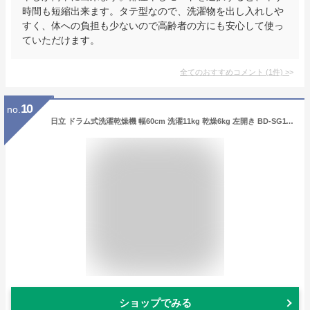
時間も短縮出来ます。タテ型なので、洗濯物を出し入れしや
すく、体への負担も少ないので高齢者の方にも安心して使っ
ていただけます。
全てのおすすめコメント
(
1
件)
>
10
no.
日立 ドラム式洗濯乾燥機 幅60cm 洗濯11kg 乾燥6kg 左開き BD-SG110JL W ホワイト ビッグドラム 風アイロン
ショップでみる