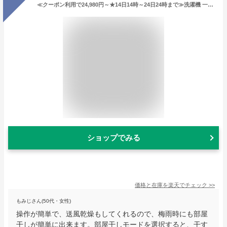
≪クーポン利用で24,980円～★14日14時～24日24時まで≫洗濯機 一人暮らし 5kg アイリスオーヤマ 新生活 小型 全自動 IAW-T504 ひとり暮らし 小型 洗濯 せんたく 洗濯物 全自動 送風乾燥 きれい キレイ 引越し 単身 すすぎ 部屋干し 簡易乾燥 [KT]
ショップでみる
価格と在庫を
楽天
でチェック
>>
もみじさん(50代・女性)
操作が簡単で、送風乾燥もしてくれるので、梅雨時にも部屋
干しが簡単に出来ます。部屋干しモードを選択すると、干す