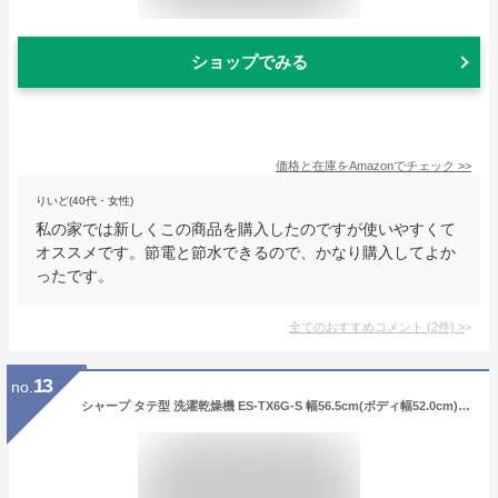
ショップでみる
価格と在庫を
Amazon
でチェック
>>
りいど(40代・女性)
私の家では新しくこの商品を購入したのですが使いやすくて
オススメです。節電と節水できるので、かなり購入してよか
ったです。
全てのおすすめコメント
(
2
件)
>
13
no.
シャープ タテ型 洗濯乾燥機 ES-TX6G-S 幅56.5cm(ボディ幅52.0cm) 洗濯 6.5kg / 乾燥 3.5kg ステンレス穴なし槽 シルバー