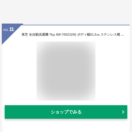
11
no.
東芝 全自動洗濯機 7kg AW-700Z2(W) ボディ幅51.5㎝ ステンレス槽 槽洗浄・槽乾燥 縦型 静音 部屋干し 保護カバー ピュアホワイト
ショップでみる