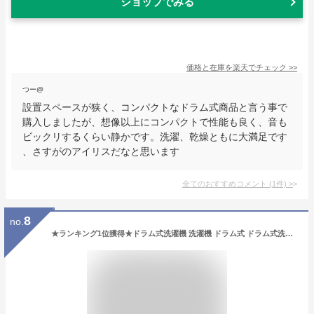
ショップでみる
価格と在庫を
楽天
でチェック
>>
つー@
設置スペースが狭く、コンパクトなドラム式商品と言う事で
購入しましたが、想像以上にコンパクトで性能も良く、音も
ビックリするくらい静かです。洗濯、乾燥ともに大満足です
、さすがのアイリスだなと思います
全てのおすすめコメント
(
1
件)
>
8
no.
★ランキング1位獲得★ドラム式洗濯機 洗濯機 ドラム式 ドラム式洗濯乾燥機 アイリスオーヤマ 設置無料 洗濯8.0kg/乾燥4.0kg 左開き 乾燥機能付き 温水ヒーター搭載 乾燥機ドラム洗濯機 洗濯機乾燥付き FLK842-W【代金引換不可】【設置無料】