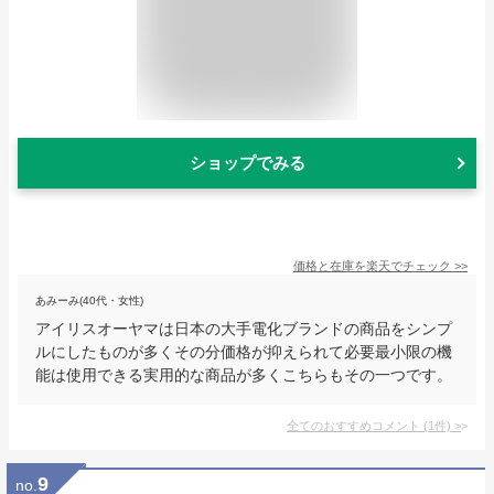
ショップでみる
価格と在庫を
楽天
でチェック
>>
あみーみ(40代・女性)
アイリスオーヤマは日本の大手電化ブランドの商品をシンプ
ルにしたものが多くその分価格が抑えられて必要最小限の機
能は使用できる実用的な商品が多くこちらもその一つです。
全てのおすすめコメント
(
1
件)
>
9
no.