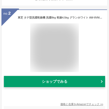
2
no.
東芝 タテ型洗濯乾燥機 洗濯8kg 乾燥4.5kg グランホワイト AW-8VM2 (W) ZABOON 抗菌 自動槽乾燥 カビプロテクト 低振動 低騒音 自動お掃除 縦型
ショップでみる
価格と在庫を
Amazon
でチェック
>>