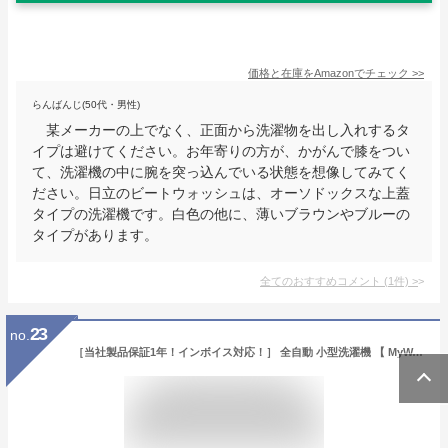
価格と在庫を
Amazon
でチェック
>>
らんばんじ(50代・男性)
某メーカーの上でなく、正面から洗濯物を出し入れするタ
イプは避けてください。お年寄りの方が、かがんで膝をつい
て、洗濯機の中に腕を突っ込んでいる状態を想像してみてく
ださい。日立のビートウォッシュは、オーソドックスな上蓋
タイプの洗濯機です。白色の他に、薄いブラウンやブルーの
タイプがあります。
全てのおすすめコメント
(
1
件)
>
23
no.
［当社製品保証1年！インボイス対応！］ 全自動 小型洗濯機 【 MyWAVE・HEAT40 】 日本語マニュアル付き 3kg 温水洗浄 温水 風乾燥 お急ぎ すすぎ 脱水 静音 槽洗浄 ステンレス槽 新生活 一人暮らし アパート 小型全自動洗濯機 洗濯機