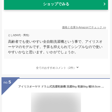
ショップでみる
価格と在庫を
Amazon
でチェック
>>
とし0(50代・男性)
高齢者でも使いやすい全自動洗濯機という事で、アイリスオ
ーヤマのモデルです。予算も抑えられてシンプルなので使い
やすいかなと思います。いかがでしょうか。
全てのおすすめコメント（2件）
5
no.
アイリスオーヤマ ドラム式洗濯乾燥機 洗濯8kg 乾燥5kg 幅59.5cm 【ガチ落ち 温水洗浄 】 60℃の温水 洗剤を活性化 乾燥容量にこだわりたい方 4人分の衣類をまとめて乾燥 CDK852-W