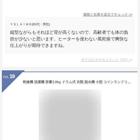
価格と在庫を
楽天
でチェック
>>
ＹＳＬＡＩＷ６(60代・男性)
縦型ながらもそれほど背が高くないので、高齢者でも体の負
担が少ないと思います。ヒーターを使わない風乾燥で爽快な
仕上がりが期待できますね。
全てのおすすめコメント
(
1
件)
>
19
no.
乾燥機 洗濯機 容量3.0kg ドラム式 衣類 脱水機 小型 コインランドリー 一人暮らし 乾燥 家電 ふんわり 小型衣類乾燥機 衣類乾燥機 小型 服乾燥機 小型乾燥機 新生活 梅雨対策 湿気対策【IT10】