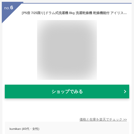
6
no.
[P5倍 7/25限り]ドラム式洗濯機 8kg 洗濯乾燥機 乾燥機能付 アイリスオーヤマ 洗濯8kg/乾燥4kg 左開き 温水洗浄 チャイルドロック 8キロ CDK842 FLK842【設置無料】【日付指定可能】【代引不可】【同梱不可】
ショップでみる
価格と在庫を
楽天
でチェック
>>
kumikan (40代・女性)