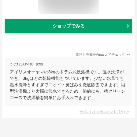
ショップでみる
価格と在庫を
Amazon
でチェック
>>
こぐまたん(50代・女性)
アイリスオーヤマの8kgのドラム式洗濯機です。温水洗浄が
でき、3kgほどの乾燥機能もついています。少ない水量でも
温水洗浄とすすぎでニオイ・黄ばみを徹底除去できます。縦
型洗濯機より大幅に節水できるため、節約にも。槽クリーン
コースで洗濯槽を簡単にお手入れできます。
全てのおすすめコメント
(
1
件)
>