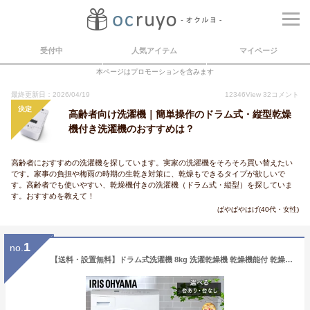
受付中
人気アイテム
マイページ
本ページはプロモーションを含みます
最終更新日：2026/04/19
12346
View
32
コメント
決定
高齢者向け洗濯機｜簡単操作のドラム式・縦型乾燥
機付き洗濯機のおすすめは？
高齢者におすすめの洗濯機を探しています。実家の洗濯機をそろそろ買い替えたい
です。家事の負担や梅雨の時期の生乾き対策に、乾燥もできるタイプが欲しいで
す。高齢者でも使いやすい、乾燥機付きの洗濯機（ドラム式・縦型）を探していま
す。おすすめを教えて！
ぱやぱやはげ(40代・女性)
1
no.
【送料・設置無料】ドラム式洗濯機 8kg 洗濯乾燥機 乾燥機能付 乾燥機付き洗濯機 一人暮らし アイリスオーヤマ 洗濯8kg 乾燥4kg 乾燥5kg 左開き 温水洗浄 コンパクト CDK842 FLK842【日付指定可能】【代引不可】【同梱不可】【HS】