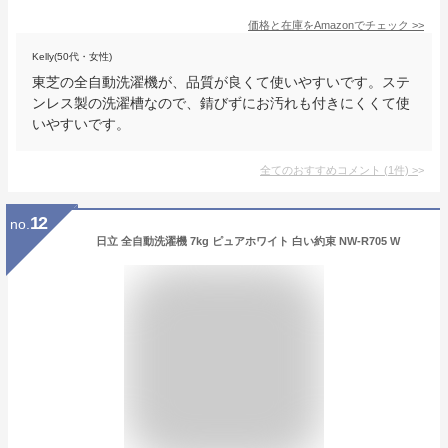
価格と在庫を
Amazon
でチェック
>>
Kelly(50代・女性)
東芝の全自動洗濯機が、品質が良くて使いやすいです。ステ
ンレス製の洗濯槽なので、錆びずにお汚れも付きにくくて使
いやすいです。
全てのおすすめコメント
(
1
件)
>
12
no.
日立 全自動洗濯機 7kg ピュアホワイト 白い約束 NW-R705 W