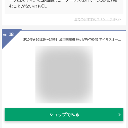
むことがないのも◎。
全てのおすすめコメント
(
1
件)
>
18
no.
【P10倍★20日20〜24時】 縦型洗濯機 6kg IAW-T604E アイリスオーヤマ 全自動洗濯機 ステンレス槽 一人暮らし コンパクト 縦型洗濯機 小型洗濯機 予約機能風乾燥 簡易乾燥 槽洗浄 チャイルドロック 引越し 単身赴任 新生活 おしゃれ ホワイト 白 節水 省エネ 節電
ショップでみる