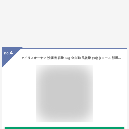
4
no.
アイリスオーヤマ 洗濯機 容量 5kg 全自動 風乾燥 お急ぎコース 部屋干しモード 予約タイマー付 一人暮らし 単身用 ホワイト IAW-T504