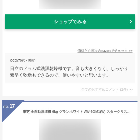
ショップでみる
価格と在庫を
Amazon
でチェック
>>
OCO(70代・男性)
日立のドラム式洗濯乾燥機です。音も大きくなく、しっかり
素早く乾燥もできるので、使いやすいと思います。
全てのおすすめコメント
(
2
件)
>
17
no.
東芝 全自動洗濯機 6kg グランホワイト AW-6GM1(W) スタークリスタルドラム 浸透パワフル洗浄 ボディ幅52.0㎝ 槽洗浄・槽乾燥 縦型