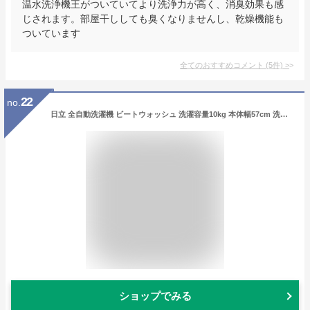
温水洗浄機王がついていてより洗浄力が高く、消臭効果も感
じされます。部屋干ししても臭くなりませんし、乾燥機能も
ついています
全てのおすすめコメント
(
5
件)
>
22
no.
日立 全自動洗濯機 ビートウォッシュ 洗濯容量10kg 本体幅57cm 洗剤自動投入 BW-X100F W ホワイト
ショップでみる