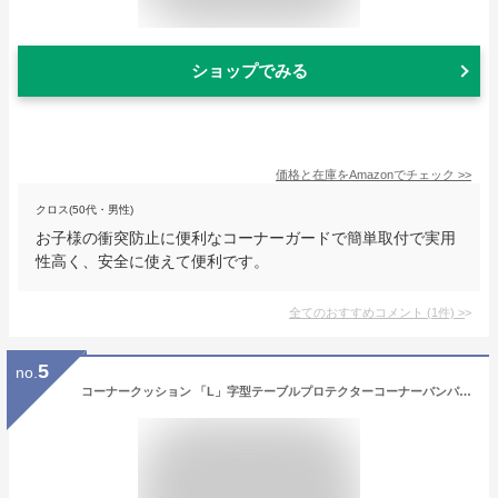
ショップでみる
価格と在庫を
Amazon
でチェック
>>
クロス(50代・男性)
お子様の衝突防止に便利なコーナーガードで簡単取付で実用
性高く、安全に使えて便利です。
全てのおすすめコメント
(
1
件)
>
5
no.
コーナークッション 「L」字型テーブルプロテクターコーナーバンパー20パックコーナーガードチャイルドセーフティ食品グレードPVC素材家具ウィンドウキャビネット用ベビーコーナープロテクター 家具 クッション(Color:グレー)