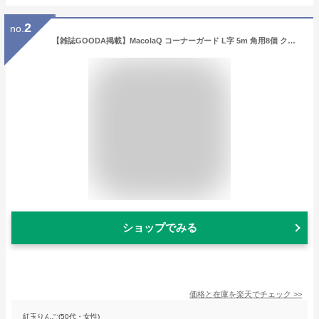
2
no.
【雑誌GOODA掲載】MacolaQ コーナーガード L字 5m 角用8個 クッション テーブル 両面テープ セット ベビーガード ケガ防止 衝撃吸収 コーナークッション キッズ ベビー 赤ちゃん 乳児 幼児 転倒 角防止 保護 家具 送料無料
ショップでみる
価格と在庫を
楽天
でチェック
>>
紅玉りんご(50代・女性)