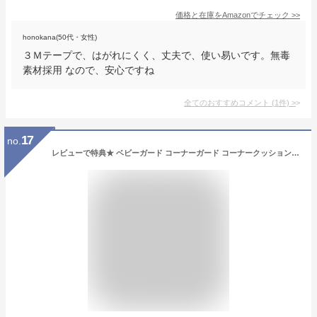
価格と在庫を
Amazon
でチェック
>>
honokana(50代・女性)
３Ｍテープで、はがれにくく、丈夫で、使い易いです。無毒
素材採用 なので、安心ですね
全てのおすすめコメント
(
1
件)
>
17
no.
レビューで特典★ ベビーガード コーナーガード コーナークッション 6M L型8個 両面テープ セット 【国際検査済】ケガ防止 安全対策 Plaisiureux