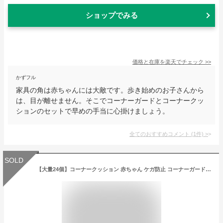
ショップでみる
価格と在庫を
楽天
でチェック
>>
かずフル
家具の角は赤ちゃんには大敵です。歩き始めのお子さんから
は、目が離せません。そこでコーナーガードとコーナークッ
ションのセットで早めの手当に心掛けましょう。
全てのおすすめコメント
(
1
件)
>
SOLD
【大量24個】コーナークッション 赤ちゃん ケガ防止 コーナーガード L型 丸型 透明 24個 両面テープ セット 角 ベビーガード頭 保護 ベビーグッズ 新生児 転倒防止 地震対策 幼児 子供 防止 ガード 怪我防止 コーナー ガード【テープ貼り付け済】