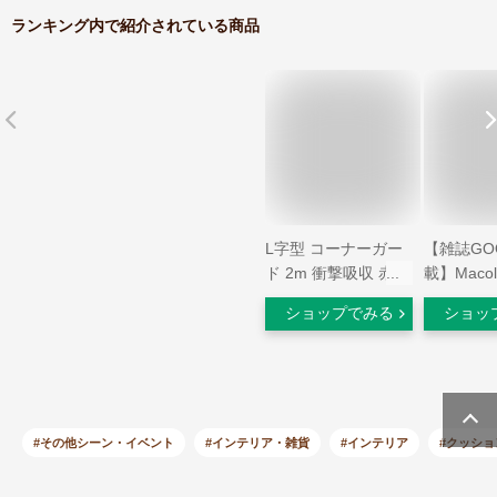
ランキング内で紹介されている商品
L字型 コーナーガー
【雑誌GO
ド 2m 衝撃吸収 赤ち
載】Maco
ゃん 幼児 介護 セー
ーガード L
ショップでみる
ショッ
フティーグッズ 安全
用8個 ク
コーナークッション
ーブル 両
けが防止 全14色 ポ
セット ベ
イント消化
ケガ防止 
コーナー
キッズ ベ
#その他シーン・イベント
#インテリア・雑貨
#インテリア
#クッショ
ゃん 乳児
角防止 保