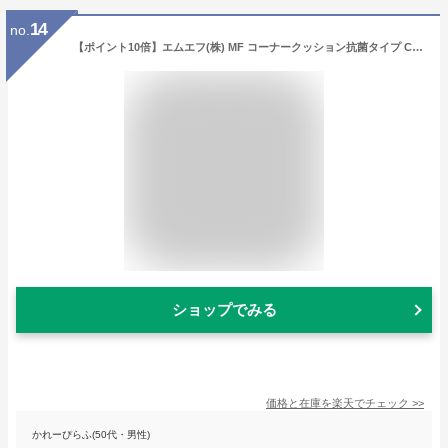
14
no.
【ポイント10倍】エムエフ(株) MF コーナークッション抗菌タイプ C2030-LBE 【DIY 工具 TRUSCO トラスコ 】【おしゃれ おすすめ】[CB99]
ショップでみる
価格と在庫を
楽天
でチェック
>>
かれーぴらふ(50代・男性)