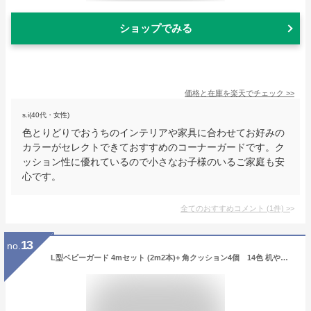
ショップでみる
価格と在庫を
楽天
でチェック
>>
s.i(40代・女性)
色とりどりでおうちのインテリアや家具に合わせてお好みの
カラーがセレクトできておすすめのコーナーガードです。ク
ッション性に優れているので小さなお子様のいるご家庭も安
心です。
全てのおすすめコメント
(
1
件)
>
13
no.
L型ベビーガード 4mセット (2m2本)+ 角クッション4個 14色 机や壁/柱/角へのぶつかり防止赤ちゃんやお子様 ケガ防止に!! / コーナークッション / 送料無料