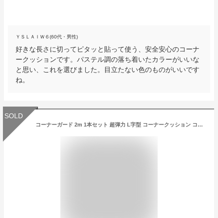
ＹＳＬＡＩＷ６(60代・男性)
好きな長さに切ってピタッと貼って使う、安全安心のコーナ
ークッションです。パステル調の落ち着いたカラーがいいな
と思い、これを選びました。目立たない色のものがいいです
ね。
SOLD
コーナーガード 2m 1本セット 超弾力 L字型 コーナークッション コーナーパッド インテリア 寝具 テーブル ベビーサークル ベビー セーフティーグッズ 赤ちゃん 角 ガード キッズ 子供 コーナーガード クッション けが防止 介護用品 衝撃吸収