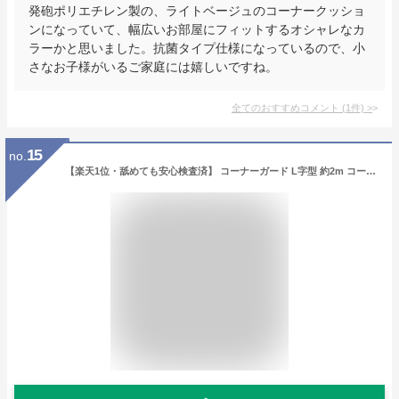
発砲ポリエチレン製の、ライトベージュのコーナークッショ
ンになっていて、幅広いお部屋にフィットするオシャレなカ
ラーかと思いました。抗菌タイプ仕様になっているので、小
さなお子様がいるご家庭には嬉しいですね。
全てのおすすめコメント
(
1
件)
>
15
no.
【楽天1位・舐めても安心検査済】 コーナーガード L字型 約2m コーナークッション ベビーガード 怪我防止 衝撃吸収 クッション 赤ちゃん 幼児 セーフティーグッズ ベビーグッズ キッズ用品 安全 机 ぶつかり防止 子供 けが防止