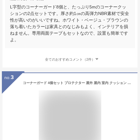
L字型のコーナーガード8個と、たっぷり5mのコーナークッ
ションの2点セットです。厚さ約1㎝の高弾力NBR素材で安全
性が高いのがいいですね。ホワイト・ベージュ・ブラウンの
落ち着いたカラーは家具とのなじみもよく、インテリアを損
ねません。専用両面テープもセットなので、設置も簡単です
よ。
全てのおすすめコメント（2件）
3
no.
コーナーガード 4個セット プロテクター 屋外 屋内 室内 クッション コーナー ガード 角 テーブル プロテクター 赤ちゃん 子供 キッズ ベビー 衝撃 吸収 取り付け 取付 保護 家庭 業務用 オフィス クッション L字 パッド ケガ 怪我 防止