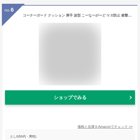
6
no.
コーナーガード クッション 厚手 波型 こーなーがーど ケガ防止 衝撃吸収 セーフティグッズ プロテクター 怪我防止 安全対策 両面テープ付 柔らか 保育園 ホワイト（コーナークッション 白 全長5M）
ショップでみる
価格と在庫を
Amazon
でチェック
>>
とし0(50代・男性)