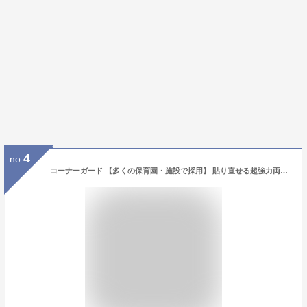
4
no.
コーナーガード 【多くの保育園・施設で採用】 貼り直せる超強力両面テープ(水洗いで粘着力復活) 【世界トップクラス SGS安全検査合格】ゴム5倍弾力の新クッション素材 保育士開発 コーナークッション ベビーガード 赤ちゃん 角 角防止 怪我防止 クッション