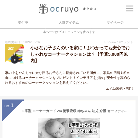
受付中
人気アイテム
マイページ
本ページはプロモーションを含みます
最終更新日：2026/06/26
882
View
19
コメント
小さなお子さんのいる家に！ぶつかっても安心でお
決定
しゃれなコーナークッションは？【予算5,000円以
内】
家の中をやんちゃに走り回るお子さんに翻弄されている同僚に、家具の四隅や柱の
角につけるコーナークッションをプレゼント！インテリアを損ねず安全性を高めら
れるおすすめのコーナークッションを教えてください。
エイム(50代・男性)
1
no.
L字型 コーナーガード 2m 衝撃吸収 赤ちゃん 幼児 介護 セーフティーグッズ 安全 コーナークッション けが防止 全14色 ポイント消化