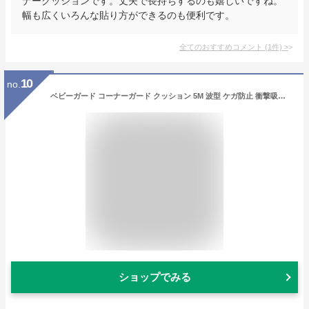
ナークッションです。丈夫で長持ちするのも嬉しいですね。
幅も広くいろんな貼り方ができるのも便利です。
全てのおすすめコメント
(
1
件)
>
10
no.
ベビーガード コーナーガード クッション 5M 波型 ケガ防止 衝撃吸収 強力両面テープ付 幅広 キッズ ベビー マタニティ 赤ちゃん セーフティーグッズ ベビーサークル ベビーゲート コーナークッション 送料無料 テーブル 階段 ベッド 机 壁 柱 角 ぶつかり防止 保護 安全
ショップでみる