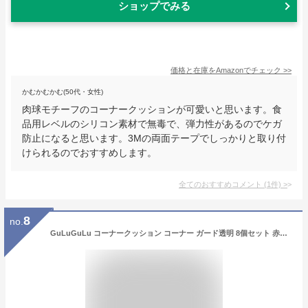
ショップでみる
価格と在庫を
Amazon
でチェック
>>
かむかむかむ(50代・女性)
肉球モチーフのコーナークッションが可愛いと思います。食
品用レベルのシリコン素材で無毒で、弾力性があるのでケガ
防止になると思います。3Mの両面テープでしっかりと取り付
けられるのでおすすめします。
全てのおすすめコメント
(
1
件)
>
8
no.
GuLuGuLu コーナークッション コーナー ガード透明 8個セット 赤ちゃん 子供 ケガ防止 保育園 安全対策 家具の角を保護 両面テープ貼り付き (丸型, 透明)