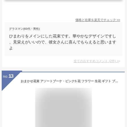
価格と在庫を
楽天
でチェック
>>
グラスマン(60代・男性)
ひまわりをメインにした花束です。華やかなデザインですし
、見栄えがいいので、彼女さんに喜んでもらえると思います
よ
全てのおすすめコメント
(
2
件)
>
13
no.
おまかせ花束 アソートブーケ・ピンクS 花 フラワー 生花 ギフト プレゼント 誕生日 記念日 お祝い ブーケ