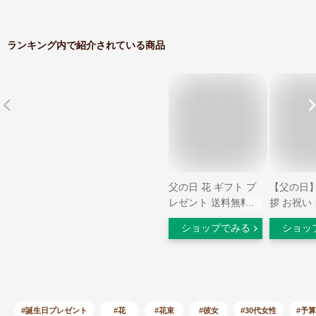
ランキング内で紹介されている商品
父の日 花 ギフト プ
【父の日
レゼント 送料無料
拶 お祝い
花束 季節限定
ひまわりの
ショップでみる
ショッ
『Summer
ピング外
Bouquet』 ひまわり
ま飾れち
ヒマワリ 向日葵 ブ
生花 ギフ
ルー カーネーション
ーギフト 
染め花 父の日 サマ
向日葵 誕
ーギフト 夏ギフト
舞い お中元
#誕生日プレゼント
#花
#花束
#彼女
#30代女性
#予算