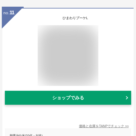
11
no.
ひまわりブーケL
ショップでみる
価格と在庫を
TANP
でチェック
>>
卵醤油白米(20代・女性)