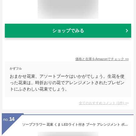
ショップでみる
価格と在庫を
Amazon
でチェック
>>
かずフル
おまかせ花束、アソートブーケはいかがでしょう。生花を使
った花束は、時折おりの花でアレンジメントされたプレゼン
トにふさわしい花束でしょう。
全てのおすすめコメント
(
1
件)
>
14
no.
ソープフラワー 花束 くま LEDライト付き ブーケ アレンジメント ボックス入り バラ 向日葵 母の日 誕生日 記念日 敬老の日 還暦祝い 先生の日 プレゼント ホワイトデー バレンタインデー 発表会 入学式 昇進 退職祝い お見舞い 新築祝い 卒業祝い 贈り物 贈答品 メッセージカード付き(花束－黄)