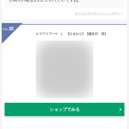
全てのおすすめコメント
(
1
件)
>
10
no.
ヒマワリブーケ L 【ひまわり】【誕生日 花】
ショップでみる