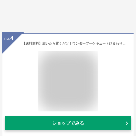
4
no.
【送料無料】届いたら置くだけ！ワンダーブーケキュートひまわり スタンディングブーケ 花束向日葵 ヒマワリ ギフト 誕生日 還暦祝い お見舞 結婚祝い 七五三
ショップでみる