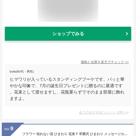
ショップでみる
価格と在庫を
楽天
でチェック
>>
bells(60代・男性)
ヒマワリが入っているスタンディングブーケです。パッと華
やかな印象で、7月の誕生日プレゼントに贈るのに最適です
。花束として渡せますし、花瓶要らずでそのまま部屋に飾れ
ますよ。
全てのおすすめコメント
(
2
件)
>
9
no.
フラワー 枯れない花 ひまわり 花束 F 卒業式 ひまわり メッセージカード付き クリスマス 忘年会 新年会 誕生日 結婚祝い バレンタイン ホワイトデー 入学 卒業 結婚記念日 お祝い 奥様 旦那様 恋人 友人 可愛い