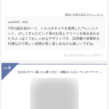
価格と在庫を
楽天
でチェック
>>
zazie(50代・女性)
7月の誕生花の一つ、トルコキキョウを使用したアレンジメ
ント。少しくすんだピンク系のお花とグリーンを組み合わせ
た大人っぽくておしゃれなデザインです。説明書や栄養剤も
付属なので美しい状態が長く楽しめるのも嬉しいですね。
全てのおすすめコメント
(
2
件)
>
8
no.
父の日 ギフト 届いたら置くだけ！ 花瓶のいらない ワンダーブーケ キュートひまわり スタンディングブーケ 花束 向日葵 ヒマワリ ギフト 誕生日 還暦祝い お見舞 結婚祝い