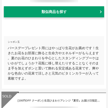
類似商品を探す
シャボン玉
バースデープレゼント用にはやっぱり生花がお薦めです！生
きたお花をお部屋に飾ると生命力やエネルギーがもらえます
。夏のお花のひまわりを中心としたスタンディングブーケは
いかがでしょうか？花瓶に移し替えたりすることなくそのま
ま手を加えずポンと置いて飾れる安定感ある花束です。爽や
かな色合いの花束で涼しさと元気のビタミンカラーが入って
素敵ですよ。
SOLD
[100円OFF クーポン] 生花ひまわりアレンジ『夏空』お届け日指定＆選べるメッセージカード【お届けは5月13日から】 ヒマワリ アレンジメント父の日 ギフト/父の日 プレゼント/ ひまわり 花束 ひまわり アレンジメント 花/FGP