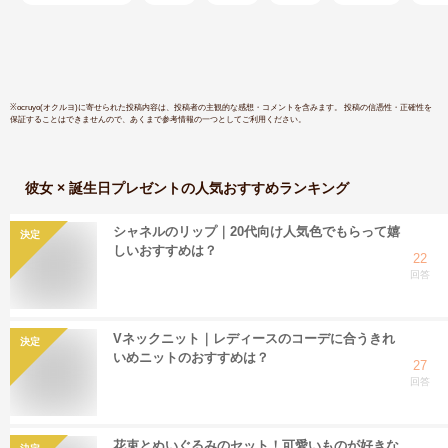
日付指定 ギフト プ
サイズ)
レゼント 誕生日 周
年 祝い 還暦 敬老 記
念日 7月 8月 9月 夏
/FGP
※
ocruyo(オクルヨ)
に寄せられた投稿内容は、投稿者の主観的な感想・コメントを含みます。 投稿の信憑性・正確性を
保証することはできませんので、あくまで参考情報の一つとしてご利用ください。
彼女 × 誕生日プレゼント
の人気おすすめランキング
シャネルのリップ｜20代向け人気色でもらって嬉
決定
しいおすすめは？
22
回答
Vネックニット｜レディースのコーデに合うきれ
決定
いめニットのおすすめは？
27
回答
花束とぬいぐるみのセット！可愛いものが好きな