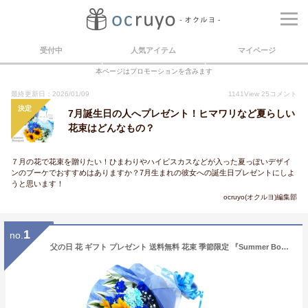
受付中
人気アイテム
マイページ
本ページはプロモーションを含みます
最終更新日：2026/01/09
1141
View
25
コメント
決定
7月誕生日の人へプレゼント！ヒマワリなど夏らしい
花束はどんなもの？
７月の花で花束を贈りたい！ひまわりやハイビスカスなどが入った夏っぽいデザイ
ンのブーケでおすすめはありますか？7月生まれの彼女への誕生日プレゼントにしよ
うと思います！
ocruyo(オクルヨ)編集部
1
no.
父の日 花 ギフト プレゼント 送料無料 花束 季節限定 『Summer Bouquet』 ひまわり ヒマワリ 向日葵 ブルー カーネーション 染め花 父の日 サマーギフト 夏ギフト 日付指定 ギフト プレゼント 誕生日 周年 祝い 還暦 敬老 記念日 7月 8月 9月 夏 /FGP