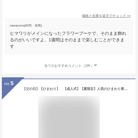
価格と在庫を
楽天
でチェック
>>
nanacoco(40代・女性)
ヒマワリがメインになったフラワーブーケで、そのまま飾れ
るのがいいですよ。1週間はそのままで楽しむことができま
す
全てのおすすめコメント（2件）
5
no.
【父の日】【ひまわり】 【成人式】【夏限定】人気のひまわり黄色系花束！〜SUN FLOWER〜【送料無料】【お見舞い】【黄色オレンジ】