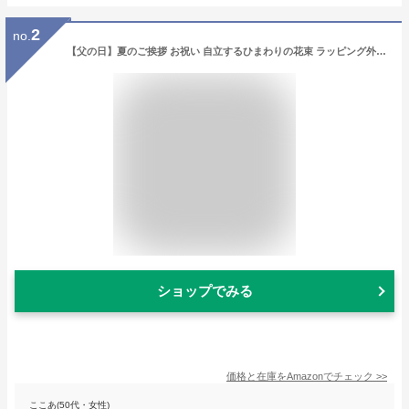
2
no.
【父の日】夏のご挨拶 お祝い 自立するひまわりの花束 ラッピング外さずそのまま飾れちゃうブーケ 生花 ギフト 夏 サマーギフト ヒマワリ 向日葵 誕生日 お見舞い お中元(10本, Mサイズ)
ショップでみる
価格と在庫を
Amazon
でチェック
>>
ここあ(50代・女性)