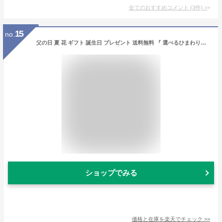
全てのおすすめコメント
(
3
件)
>
15
no.
父の日 夏 花 ギフト 誕生日 プレゼント 送料無料 『 選べるひまわりギフト 』ひまわり ヒマワリ 向日葵 父の日 生花 ブーケ 花 そのまま飾れる 花束 アレンジメント 敬老の日 誕生日 結婚記念日 周年 祝い 退院 お見舞い 5月 6月 7月 8月 9月 サマーギフト 夏ギフト /FGP
ショップでみる
価格と在庫を
楽天
でチェック
>>