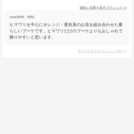
価格と在庫を
楽天
でチェック
>>
zazie(50代・女性)
ヒマワリを中心にオレンジ・黄色系のお花を組み合わせた夏
らしいブーケです。ヒマワリだけのブーケよりもおしゃれで
飾りやすいと思います。
全てのおすすめコメント
(
1
件)
>