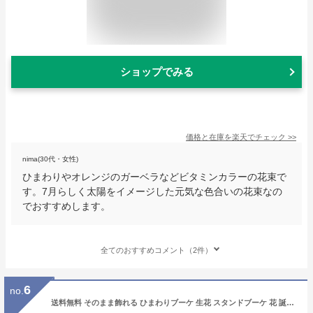
ショップでみる
価格と在庫を
楽天
でチェック
>>
nima(30代・女性)
ひまわりやオレンジのガーベラなどビタミンカラーの花束で
す。7月らしく太陽をイメージした元気な色合いの花束なの
でおすすめします。
全てのおすすめコメント（2件）
6
no.
送料無料 そのまま飾れる ひまわりブーケ 生花 スタンドブーケ 花 誕生日 プレゼント 女性 女友達 母 祖母 妻 結婚記念日 フラワーギフト おしゃれ 送別会 定年 退職祝い 男性 上司 お誕生日 お花 結婚祝い 退院祝い お見舞い 花束【メッセージカード付き】