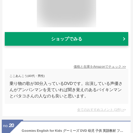
ショップでみる
価格と在庫を
Amazon
でチェック
>>
ここあんこう(40代・男性)
乗り物の歌が30分入っているDVDです。出演している声優さ
んがアンパンマンを見ていれば聞き覚えのあるバイキンマン
とバタコさんの人なのも良いと思います。
全てのおすすめコメント
(
1
件)
>
20
no.
Goomies English for Kids グーミーズ DVD 幼児 子供 英語教材 フラッシュカード 英語耳 英語 子供英語 おすすめ 英語歌 英語の歌 アニメ 絵本 英会話 歌 マザーグース 教材 知育玩具 おもちゃ 1歳 1歳半 2歳 3歳 4歳 5歳 6歳 7歳 小学生 かわいい 恐竜 誕生日 プレゼント