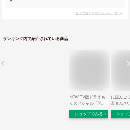
全てのおすすめコメント
(
3
件)
>
ランキング内で紹介されている商品
NEW TV版ドラえも
にほんごで
んスペシャル「恐竜
斎まんさい 
ワールド大探検」
ショップでみる
ショッ
[DVD]