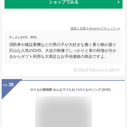
ショップでみる
価格と在庫を
Amazon
でチェック
>>
すしまん(50代・男性)
消防車や建設重機などの男の子が大好きな働く乗り物が盛り
沢山な人気のDVD。大迫力映像でしっかりと車の特徴が分か
るからギフト利用も大満足なお手頃価格の商品ですよ。
全てのおすすめコメント
(
1
件)
>
19
no.
のりもの探検隊 みんなでうたおう!のりものソング [DVD]