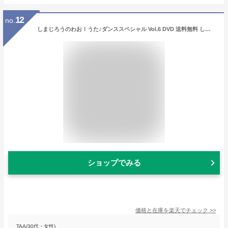
12
no.
しまじろうのわお！うた♪ダンススペシャル Vol.6 DVD 送料無料 しまじろう ダンス 歌 アニメ 子ども 子供 幼児 2歳 2歳半 3歳 4歳 5歳 幼稚園 保育園 文字 自宅 学習 頭がよくなる 入園祝い 誕生日プレゼント ギフト プレゼント
ショップでみる
価格と在庫を
楽天
でチェック
>>
TAA(30代・女性)