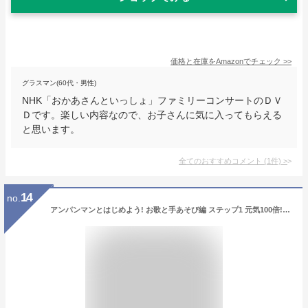
価格と在庫を
Amazon
でチェック
>>
グラスマン(60代・男性)
NHK「おかあさんといっしょ」ファミリーコンサートのＤＶ
Ｄです。楽しい内容なので、お子さんに気に入ってもらえる
と思います。
全てのおすすめコメント
(
1
件)
>
14
no.
アンパンマンとはじめよう! お歌と手あそび編 ステップ1 元気100倍! おゆうぎしようね [DVD]