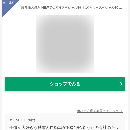
17
no.
乗り物大好き!NEWてつどうスペシャル50+じどうしゃスペシャル50 [ (キッズ) ]
ショップでみる
価格と在庫を
楽天
でチェック
>>
エイム(50代・男性)
子供が大好きな鉄道と自動車が100台登場!うちの会社のキッ