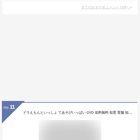
全てのおすすめコメント
(
1
件)
>
11
no.
ドラえもんといっしょ てあそびいっぱい DVD 送料無料 知育 育脳 知育玩具 手遊び ドラえもん dvd 育脳 知育玩具 アニメ 子ども 子供 幼児 2歳 2歳半 3歳 4歳 5歳 6歳 幼稚園 保育園 文字 自宅 学習 頭がよくなる ギフト 誕生日プレゼント