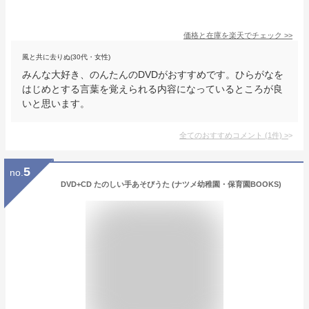
価格と在庫を
楽天
でチェック
>>
風と共に去りぬ(30代・女性)
みんな大好き、のんたんのDVDがおすすめです。ひらがなを
はじめとする言葉を覚えられる内容になっているところが良
いと思います。
全てのおすすめコメント
(
1
件)
>
5
no.
DVD+CD たのしい手あそびうた (ナツメ幼稚園・保育園BOOKS)