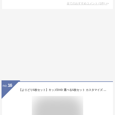
全てのおすすめコメント
(
1
件)
>
16
no.
【よりどり5枚セット】キッズDVD 選べる5枚セット カスタマイズ ディズニー作品 トムとジェリー ポパイ チップとデール 童話 しんかんせん のりもの どうぶつ 紙パッケージ 選べる 海外アニメ 名作 乗り物 キッズ 子ども向け ディズニー 動物 新幹線 100円DVD [メール便]