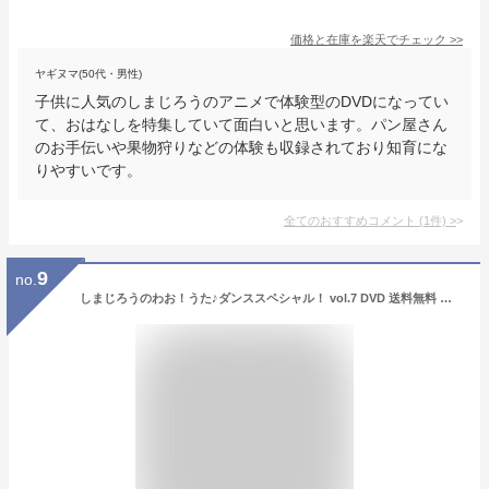
価格と在庫を
楽天
でチェック
>>
ヤギヌマ(50代・男性)
子供に人気のしまじろうのアニメで体験型のDVDになってい
て、おはなしを特集していて面白いと思います。パン屋さん
のお手伝いや果物狩りなどの体験も収録されており知育にな
りやすいです。
全てのおすすめコメント
(
1
件)
>
9
no.
しまじろうのわお！うた♪ダンススペシャル！ vol.7 DVD 送料無料 しまじろう ダンス 歌 スペシャル 幼児 知育 子供 0歳 1歳 1歳半 2歳 3歳 4歳 5歳 6歳 子ども 幼稚園 保育園 赤ちゃん おもちゃ 自宅 学習 頭がよくなる ベネッセ 誕生日 プレゼント