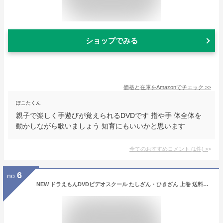
ショップでみる
価格と在庫を
Amazon
でチェック
>>
ぽこたくん
親子で楽しく手遊びが覚えられるDVDです 指や手 体全体を
動かしながら歌いましょう 知育にもいいかと思います
全てのおすすめコメント
(
1
件)
>
6
no.
NEW ドラえもんDVDビデオスクール たしざん・ひきざん 上巻 送料無料 ドラえもん 算数 歌 数 かず 足し算 引き算 言葉 形 知育 育脳 知育玩具 アニメ 子ども 子供 幼児 2歳半 3歳 4歳 5歳 6歳 幼稚園 保育園 自宅 学習 頭がよくなる 誕生日プレゼント