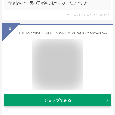
付きなので、男の子が楽しむのにぴったりですよ。
全てのおすすめコメント
(
9
件)
>
8
no.
しまじろうのわお！しまじろうアニメ やってみよう！たいけん傑作選 DVD 送料無料 しまじろう 体験 ベスト ダンス 歌 幼児 知育 子供 0歳 1歳 1歳半 2歳 3歳 4歳 5歳 6歳 子ども 幼稚園 保育園 ランキング おすすめ 人気 ベネッセ 誕生日 プレゼント ギフト プレゼント
ショップでみる