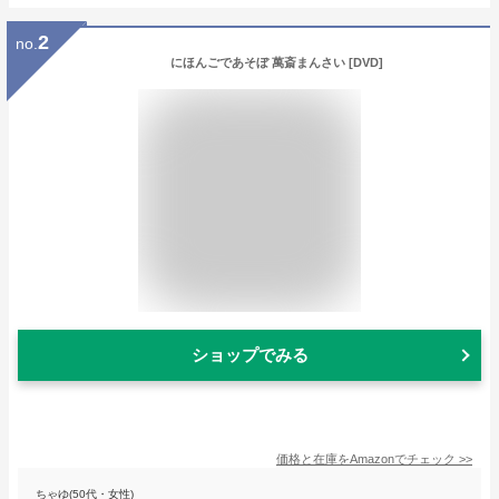
2
no.
にほんごであそぼ 萬斎まんさい [DVD]
ショップでみる
価格と在庫を
Amazon
でチェック
>>
ちゃゆ(50代・女性)