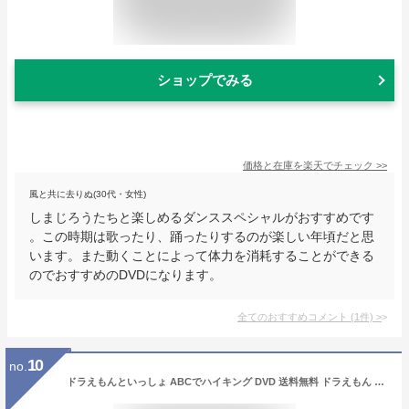
ショップでみる
価格と在庫を
楽天
でチェック
>>
風と共に去りぬ(30代・女性)
しまじろうたちと楽しめるダンススペシャルがおすすめです
。この時期は歌ったり、踊ったりするのが楽しい年頃だと思
います。また動くことによって体力を消耗することができる
のでおすすめのDVDになります。
全てのおすすめコメント
(
1
件)
>
10
no.
ドラえもんといっしょ ABCでハイキング DVD 送料無料 ドラえもん 英語 えいご アルファベット 歌 言葉 形 知育 育脳 知育玩具 英会話 アニメ 子ども 子供 幼児 2歳 2歳半 3歳 4歳 5歳 6歳 文字 自宅 頭がよくなる 入園祝い 誕生日 プレゼント ギフト