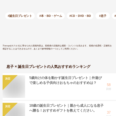
#誕生日プレゼント
#本・BD・ゲーム
#CD・DVD・BD
#息子
※
ocruyo(オクルヨ)
に寄せられた投稿内容は、投稿者の主観的な感想・コメントを含みます。 投稿の信憑性・正確性を
保証することはできませんので、あくまで参考情報の一つとしてご利用ください。
息子 × 誕生日プレゼント
の人気おすすめランキング
5歳向けの体を動かす誕生日プレゼント｜外遊び
決定
で楽しめる子供向けおもちゃのおすすめは？
58
回答
18歳の誕生日プレゼント｜親から成人になる息子
決定
へ贈る！おすすめギフトを教えてください。
37