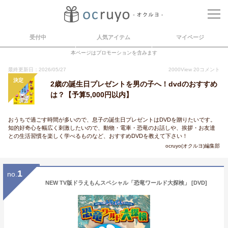
受付中
人気アイテム
マイページ
本ページはプロモーションを含みます
最終更新日：2026/05/27
2000
View
20
コメント
決定
2歳の誕生日プレゼントを男の子へ！dvdのおすすめ
は？【予算5,000円以内】
おうちで過ごす時間が多いので、息子の誕生日プレゼントはDVDを贈りたいです。
知的好奇心を幅広く刺激したいので、動物・電車・恐竜のお話しや、挨拶・お友達
との生活習慣を楽しく学べるものなど、おすすめDVDを教えて下さい！
ocruyo(オクルヨ)編集部
1
no.
NEW TV版ドラえもんスペシャル「恐竜ワールド大探検」 [DVD]