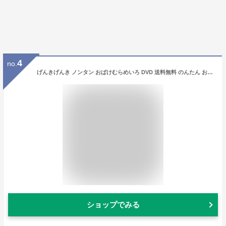
4
no.
げんきげんき ノンタン おばけむらめいろ DVD 送料無料 のんたん おばけ 元気 ひらかな ことば 言葉 知育 育脳 知育玩具 アニメ 絵本 子供 幼児 2歳 2歳半 3歳 4歳 5歳 幼稚園 保育園 文字 学習 頭がよくなる 誕生日 プレゼント ギフト
ショップでみる