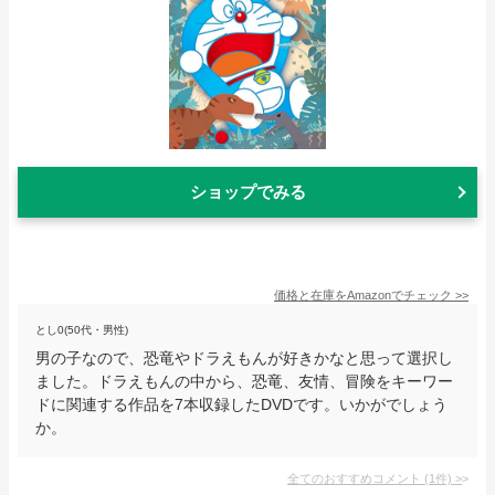
ショップでみる
価格と在庫を
Amazon
でチェック
>>
とし0(50代・男性)
男の子なので、恐竜やドラえもんが好きかなと思って選択し
ました。ドラえもんの中から、恐竜、友情、冒険をキーワー
ドに関連する作品を7本収録したDVDです。いかがでしょう
か。
全てのおすすめコメント
(
1
件)
>