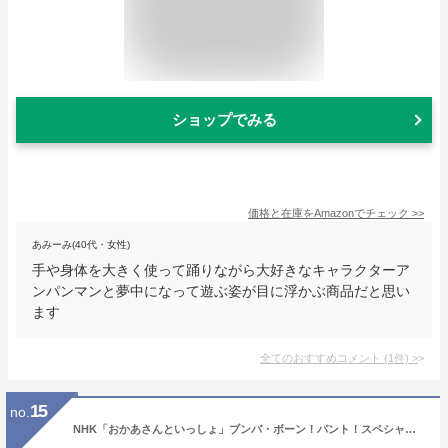
ショップでみる
価格と在庫を
Amazon
でチェック
>>
あみーみ(40代・女性)
手や身体を大きく使って踊りながら大好きなキャラクターア
ンパンマンと夢中になって遊ぶ姿が目に浮かぶ商品だと思い
ます
全てのおすすめコメント
(
1
件)
>
15
no.
NHK「おかあさんといっしょ」ブンバ・ボーン！パント！スペシャル 〜あそびとうたがいっぱい〜 DVD 送料無料 おかあさんといっしょ 遊び歌 お母さんと一緒 歌の お兄さん お姉さん 幼児 子供 歌 幼稚園 保育園 1歳 1歳半 2歳 3歳 4歳 5歳 男の子 女の子 人気 ソング