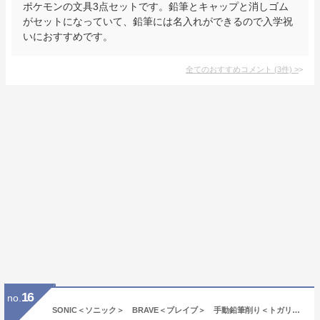
ポケモンの文具3点セットです。鉛筆とキャップと消しゴム
がセットになっていて、鉛筆には名入れができるので入学祝
いにおすすめです。
全てのおすすめコメント
(
3
件)
>
16
no.
SONIC＜ソニック＞ BRAVE＜ブレイブ＞ 手動鉛筆削り＜トガリターン＞ クリアレッド EK-1248-CR