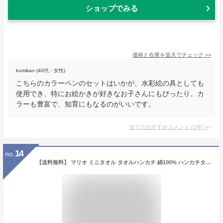
ショップでみる
価格と在庫を
楽天
でチェック
>>
kumikan (40代・女性)
こちらのカラーペンのセットはいかが。水彩絵の具としても
使用でき、特にお絵かきが好きなお子さんにもぴったり。カ
ラーも豊富で、知育にもなるのがいいです。
全てのおすすめコメント
(
1
件)
>
14
no.
【送料無料】 マリオ ミニタオル タオルハンカチ 綿100% ハンカチタオル タオル ハンカチ ポケットタオル ハンドタオル おしぼり ジャガード 抗菌防臭加工 スーパーマリオ キャラクタータオル キャラクターグッズ ふわふわ かわいい おしゃれ