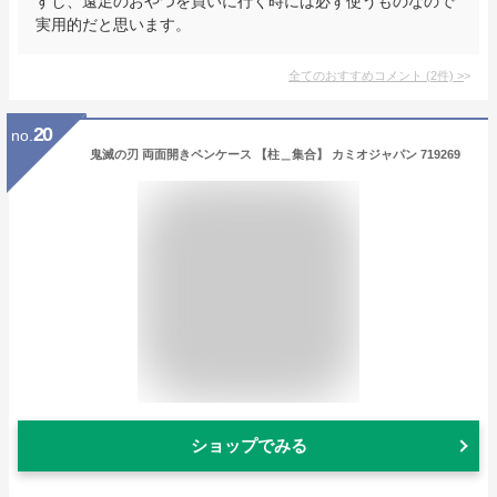
すし、遠足のおやつを買いに行く時には必ず使うものなので
実用的だと思います。
全てのおすすめコメント
(
2
件)
>
20
no.
鬼滅の刃 両面開きペンケース 【柱＿集合】 カミオジャパン 719269
ショップでみる