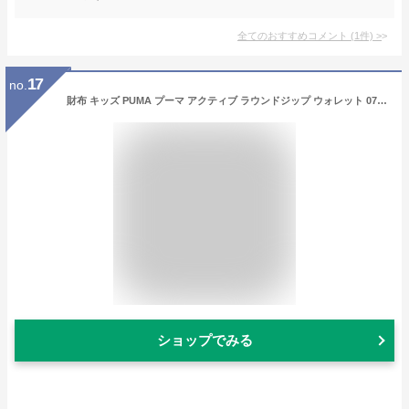
全てのおすすめコメント
(
1
件)
>
17
no.
財布 キッズ PUMA プーマ アクティブ ラウンドジップ ウォレット 075354 小学生 二つ折り財布 コイルチェーン付き ジュニア スポーツブランド こども こども用 小銭入れ 札入れ コインケース ファスナー サッカー フットサル おしゃれ メール便OK
ショップでみる