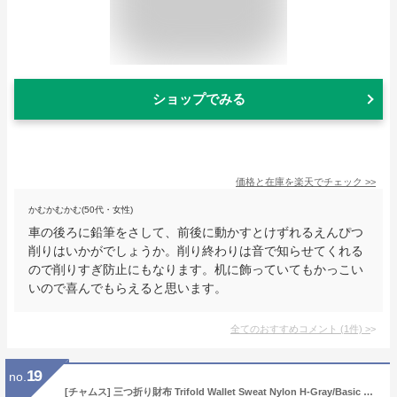
ショップでみる
価格と在庫を
楽天
でチェック
>>
かむかむかむ(50代・女性)
車の後ろに鉛筆をさして、前後に動かすとけずれるえんぴつ
削りはいかがでしょうか。削り終わりは音で知らせてくれる
ので削りすぎ防止にもなります。机に飾っていてもかっこい
いので喜んでもらえると思います。
全てのおすすめコメント
(
1
件)
>
19
no.
[チャムス] 三つ折り財布 Trifold Wallet Sweat Nylon H-Gray/Basic Navy