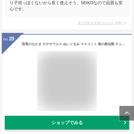
り子供っぽくないから長く使えそう。SEIKOなので品質も安
心です。
全てのおすすめコメント
(
2
件)
>
23
no.
恐竜のなかま モササウルス ぬいぐるみ マスコット 海の爬虫類 チェーン付 リアル | きょうりゅう おもちゃ 子供 誕生日プレゼント こども キッズ 3歳 4歳 5歳 6歳 7歳 8歳 小学生 男の子 女の子 大人 かわいいぬいぐるみ キーホルダー 小さい ギフト プレゼント
ショップでみる