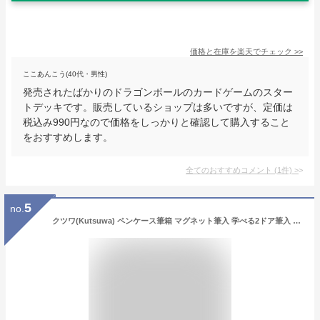
価格と在庫を
楽天
でチェック
>>
ここあんこう(40代・男性)
発売されたばかりのドラゴンボールのカードゲームのスター
トデッキです。販売しているショップは多いですが、定価は
税込み990円なので価格をしっかりと確認して購入すること
をおすすめします。
全てのおすすめコメント
(
1
件)
>
5
no.
クツワ(Kutsuwa) ペンケース筆箱 マグネット筆入 学べる2ドア筆入 海洋生物