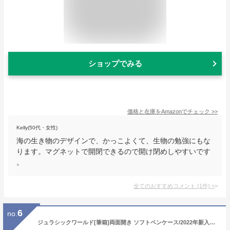
ショップでみる
価格と在庫を
Amazon
でチェック
>>
Kelly(50代・女性)
海の生き物のデザインで、かっこよくて、生物の勉強にもな
ります。マグネットで開閉できるので開け閉めしやすいです
。
全てのおすすめコメント
(
1
件)
>
6
no.
ジュラシックワールド[筆箱]両面開き ソフトペンケース/2022年新入学 恐竜