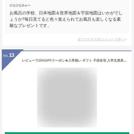
ひなひなみゅー
お風呂の学校、日本地図＆世界地図＆宇宙地図はいかがでし
ょうか?毎日見てると色々覚えられてお風呂も楽しくなる素
敵なプレゼントです。
全てのおすすめコメント
(
1
件)
>
13
no.
レビューで15%OFFクーポン★入学祝い ギフト 子供在宅 入学文房具セット お絵かきセット 知育玩具 色鉛筆 学習玩具 水彩絵の具 ぬりえ 水彩色鉛筆 クレヨン カラーペン イラスト ペンセット 水 お絵かき ボード 小学生 女の子 大人 入園 入学祝い お誕生日 新年