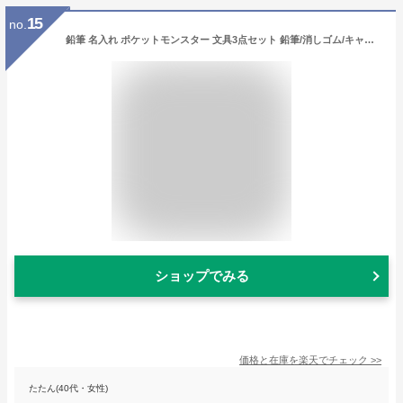
15
no.
鉛筆 名入れ ポケットモンスター 文具3点セット 鉛筆/消しゴム/キャップ 簡易ラッピング 2024年モデル 入学 進級
ショップでみる
価格と在庫を
楽天
でチェック
>>
たたん(40代・女性)