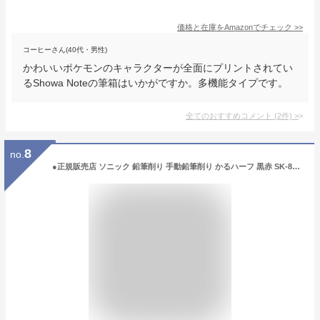
価格と在庫を
Amazon
でチェック
>>
コーヒーさん(40代・男性)
かわいいポケモンのキャラクターが全面にプリントされてい
るShowa Noteの筆箱はいかがですか。多機能タイプです。
全てのおすすめコメント
(
2
件)
>
8
no.
●正規販売店 ソニック 鉛筆削り 手動鉛筆削り かるハーフ 黒赤 SK-802-R 鉛筆削り えんぴつ削り 小学生 男子 女子 男の子 女の子 新入学 新学期 進級 入学祝い 卒園祝い お祝い