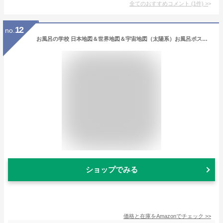
全てのおすすめコメント
(
1
件)
>
12
no.
お風呂の学校 日本地図＆世界地図＆宇宙地図（太陽系）お風呂ポスター 3枚セット 日本製 B3サイズ 地理 社会 知育 学習 防水
ショップでみる
価格と在庫を
Amazon
でチェック
>>