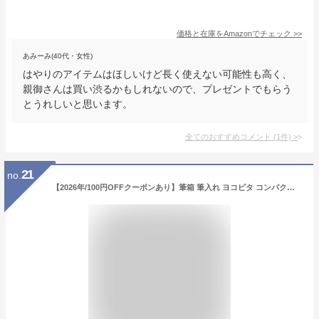
価格と在庫を
Amazon
でチェック
>>
あみーみ(40代・女性)
はやりのアイテムはほしいけど長く使えない可能性も高く、
親御さんは買い渋るかもしれないので、プレゼントでもらう
とうれしいと思います。
全てのおすすめコメント
(
1
件)
>
21
no.
【2026年/100円OFFクーポンあり】筆箱 筆入れ ヨコピタ コンパクト 子供 小学生 小学校 卒園 入学 新入学 新学期 サンスター かわいい 鉛筆削り付き 女の子 男の子 両開き 無地 ペンケース 文具 文房具 卒園祝い 入学祝い プレゼント ギフト 新一年生 新1年生 2026 送料無料