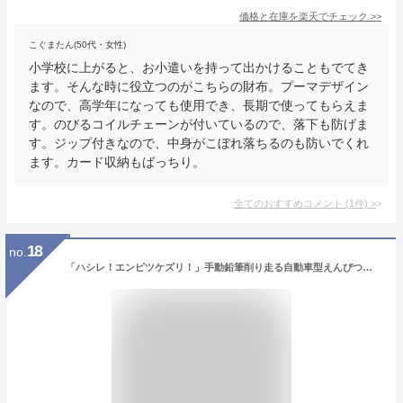
価格と在庫を
楽天
でチェック
>>
こぐまたん(50代・女性)
小学校に上がると、お小遣いを持って出かけることもでてき
ます。そんな時に役立つのがこちらの財布。プーマデザイン
なので、高学年になっても使用でき、長期で使ってもらえま
す。のびるコイルチェーンが付いているので、落下も防げま
す。ジップ付きなので、中身がこぼれ落ちるのも防いでくれ
ます。カード収納もばっちり。
全てのおすすめコメント
(
1
件)
>
18
no.
「ハシレ！エンピツケズリ！」手動鉛筆削り走る自動車型えんぴつ削り(FS-660）