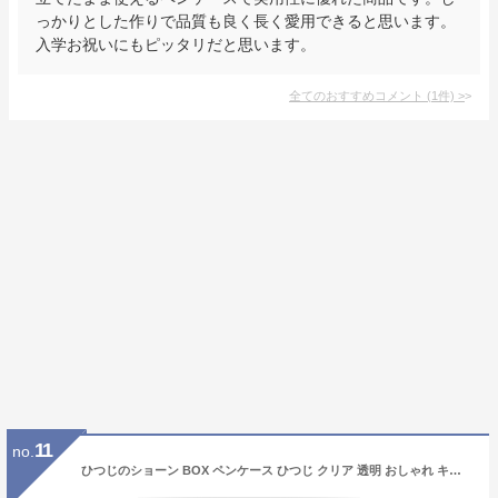
っかりとした作りで品質も良く長く愛用できると思います。
入学お祝いにもピッタリだと思います。
全てのおすすめコメント
(
1
件)
>
11
no.
ひつじのショーン BOX ペンケース ひつじ クリア 透明 おしゃれ キャラ 女の子 男の子 学生 小学校 中学校 使いやすい 男子 女子 ペンポーチ 筆箱 ふでばこ 入学祝 卒業祝い キャラ クリア キャラクター ボックス ペン 文房具 黒 グレー シンプル ポーチ 小物入れ