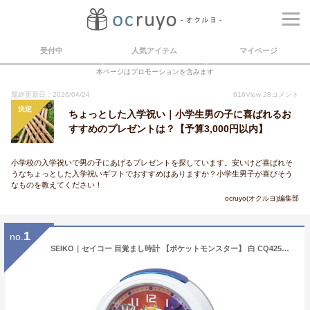
受付中
人気アイテム
マイページ
本ページはプロモーションを含みます
最終更新日：2026/04/24
616
View
28
コメント
決定
ちょっとした入学祝い｜小学生男の子に喜ばれるお
すすめのプレゼントは？【予算3,000円以内】
小学校の入学祝いで男の子にあげるプレゼントを探しています。安いけど喜ばれそ
うなちょっとした入学祝いギフトでおすすめはありますか？小学生男子が喜びそう
なものを教えてください！
ocruyo(オクルヨ)編集部
1
no.
SEIKO｜セイコー 目覚まし時計 【ポケットモンスター】 白 CQ425W [アナログ]