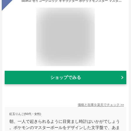
SEIKO セイコークロック キャラクター ポケットモンスター マスターボール ミュウ CQ424Z 国内正規品 キッズ 目覚まし時計 卒園祝い 入学祝い 誕生日プレゼント 子供 男の子 女の子 小学生
ショップでみる
価格と在庫を
楽天
でチェック
>>
紅玉りんご(50代・女性)
朝、一人で起きられるように目覚まし時計はいかがでしょう
。ポケモンのマスターボールをデザインした文字盤で、あま