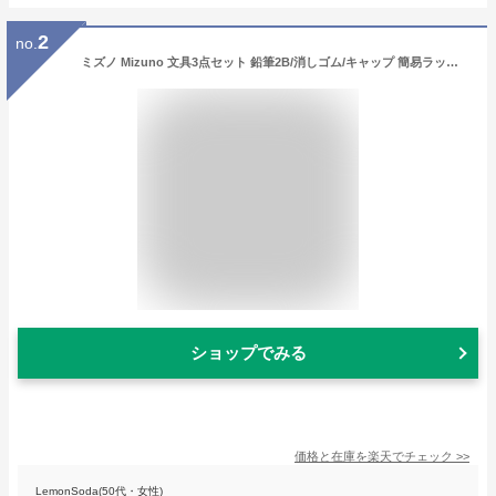
2
no.
ミズノ Mizuno 文具3点セット 鉛筆2B/消しゴム/キャップ 簡易ラッピング 2024年モデル 入学 進級 スポーツ サンスター文具
ショップでみる
価格と在庫を
楽天
でチェック
>>
LemonSoda(50代・女性)