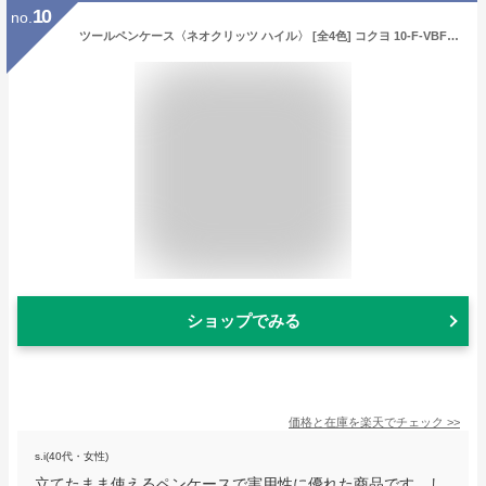
10
no.
ツールペンケース〈ネオクリッツ ハイル〉 [全4色] コクヨ 10-F-VBF220-* *ネコポス不可* 社内持ち運びペンケース スタイリッシュ 省スペース ブラック ブルー レッド ピーコックグリーン 20本収納
ショップでみる
価格と在庫を
楽天
でチェック
>>
s.i(40代・女性)
立てたまま使えるペンケースで実用性に優れた商品です。し