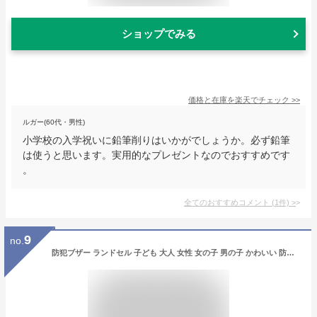
ショップでみる
価格と在庫を
楽天
でチェック
>>
ルガー(60代・男性)
小学校の入学祝いに鉛筆削りはいかがでしょうか。必ず鉛筆
は使うと思います。実用的なプレゼントなのでおすすめです
。
全てのおすすめコメント
(
1
件)
>
9
no.
防犯ブザー ランドセル 子ども 大人 女性 女の子 男の子 かわいい 防犯アラーム 大音量 小学生 子供 子ども 児童 護身 災害 LEDライト キーホルダー ライト点灯機能付 全2色 BAL メール便(ネコポス)送料無料