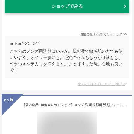
ショップでみる
価格と在庫を
楽天
でチェック
>>
kumikan (40代・女性)
こちらのメンズ用洗顔はいかが。低刺激で敏感肌の方でも使
いやすく、オイリー肌にも。毛穴の汚れもしっかり落とし、
ベタつきやテカリを抑えます。さっぱりした洗い心地も良い
です
全てのおすすめコメント
(
4
件)
>
5
no.
【店内全品P10倍★4/29 1:59まで】メンズ 洗顔 洗顔料 洗顔フォーム PROUDMEN プラウドメン クレイフェイスウォッシュ グルーミングシトラス 120g [ 男性化粧品 メンズコスメ 男性用 泡 泥 ]