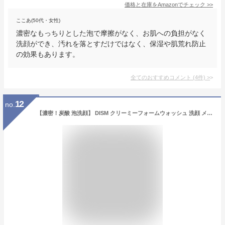
価格と在庫を
Amazon
でチェック
>>
ここあ(50代・女性)
濃密なもっちりとした泡で摩擦がなく、お肌への負担がなく
洗顔ができ、汚れを落とすだけではなく、保湿や肌荒れ防止
の効果もあります。
全てのおすすめコメント
(
4
件)
>
12
no.
【濃密！炭酸 泡洗顔】 DISM クリーミーフォームウォッシュ 洗顔 メンズ レディース 洗顔フォーム 男女兼用 ディズム 120g(約2ヶ月分)