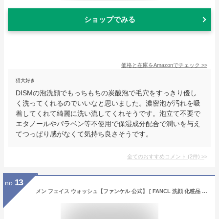
ショップでみる
価格と在庫を
Amazon
でチェック
>>
猫大好き
DISMの泡洗顔でもっちもちの炭酸泡で毛穴をすっきり優し
く洗ってくれるのでいいなと思いました。濃密泡が汚れを吸
着してくれて綺麗に洗い流してくれそうです。泡立て不要で
エタノールやパラベン等不使用で保湿成分配合で潤いを与え
てつっぱり感がなくて気持ち良さそうです。
全てのおすすめコメント
(
2
件)
>
13
no.
メン フェイス ウォッシュ【ファンケル 公式】 [ FANCL 洗顔 化粧品 洗顔フォーム 洗顔料 メンズ 男性 泡洗顔 泡洗顔料 泡 スキンケア 髭剃り 無添加 洗顔石鹸 石けん 洗顔せっけん 毛穴 男性用 フェイスウォッシュ 顔 無添加