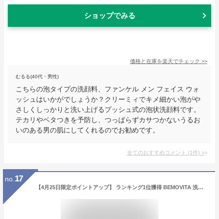
ショップでみる
価格と在庫を
楽天
でチェック
>>
むるる(40代・男性)
こちらの泡タイプの洗顔料、ファンケル メン フェイス ウォ
ッシュはいかがでしょうか？クリーミィでキメ細かい泡がや
さしくしっかりと洗い上げるプッシュ式の泡状洗顔料です。
テカリやベタつきを予防し、つっぱらずカサつかないうるお
いのある男の肌にしてくれるのでお勧めです。
全てのおすすめコメント
(
1
件)
>
17
no.
【4月25日限定ポイントアップ】 ランキング1位獲得 BEMOVITA 洗顔フォーム メンズ 泡立てネット付き 泡 毛穴 洗顔料 泥 洗顔 メンズ ニキビ フェイスウォッシュ 男性 男性用 泥洗顔 乾燥肌 オイリー肌 テカリ べたつき にきび 化粧品 スキンケア メンズコスメ 保湿