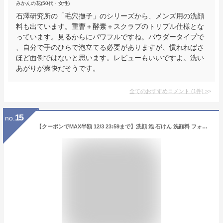
みかんの花(50代・女性)
石澤研究所の「毛穴撫子」のシリーズから、メンズ用の洗顔
料も出ています。重曹＋酵素＋スクラブのトリプル仕様とな
っています。見るからにパワフルですね。パウダータイプで
、自分で手のひらで泡立てる必要がありますが、慣れればさ
ほど面倒ではないと思います。レビューもいいですよ。洗い
あがりが爽快だそうです。
全てのおすすめコメント
(
1
件)
>
15
no.
【クーポンでMAX半額 12/3 23:59まで】洗顔 泡 石けん 洗顔料 フォーム 洗顔石鹸 ウォッシュ 無添加 シルク 炭 毛穴 せっけん 固形 チューブ 石けん 枠練り おすすめ ランキング 人気 乾燥肌 敏感肌 花粉 日本製 [プリュ（PLuS）クリアファイン ブラック ソープ][ZZ]