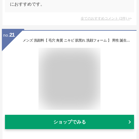
におすすめです。
全てのおすすめコメント
(
2
件)
>
21
no.
メンズ 洗顔料【 毛穴 角質 ニキビ 肌荒れ 洗顔フォーム 】 男性 誕生日 プレゼント ホワイトデー メンズコスメ スキンケア アウトドア スポーツ キャンプ ランニング ゴルフ サーフィン 自転車 登山 低刺激 無添加 KHAKI カーキ モイスチャーフェイスウォッシュ
ショップでみる