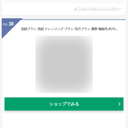
全てのおすすめコメント
(
1
件)
>
18
no.
洗顔ブラシ 洗顔 クレンジング ブラシ 毛穴ブラシ 濃密 極細毛 約70マイクロメートル 約20万本 W使い 毛穴の汚れ 角質をスッキリ 泡立つ 泡洗顔透明肌 ダブル竹炭洗顔ブラシ [コジット] 凹凸ブラシ 反対面のシリコンブラシでクレンジング 毛穴 泡 2way シリコン 竹炭
ショップでみる