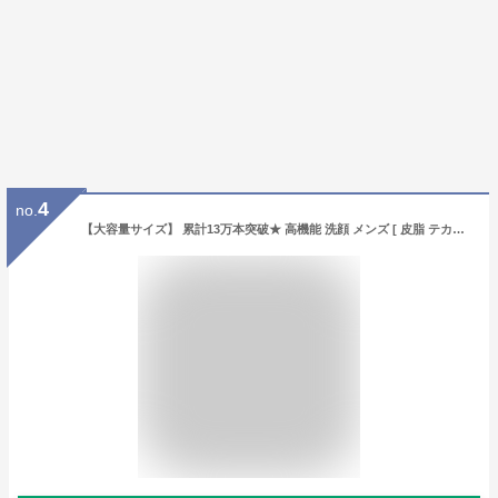
4
no.
【大容量サイズ】 累計13万本突破★ 高機能 洗顔 メンズ [ 皮脂 テカリ防止 脂性肌 ] スクラブ洗顔 ニキビ 肌荒れ [ 毛穴 黒ずみ くすみ 角質ケア ] 洗顔フォーム 石鹸 乾燥肌 低刺激 メンズ 男性 洗顔料 スキンケア ジゲン 200g