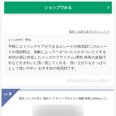
ショップでみる
価格と在庫を
楽天
でチェック
>>
エイム(50代・男性)
手軽にエイジングケアができるルシードの泡洗顔!このルシー
ドの洗顔料は、加齢によってベタついたりかさついたりする
40代の肌に特化したメンズケアアイテム♪男性 特有の皮脂汚
れなどをきれいに洗い流してくれる、洗い上がりもさっぱり
として使いやすい おすすめの泡洗顔です。
全てのおすすめコメント
(
1
件)
>
8
no.
花王 メンズビオレ 泡タイプ ディープモイスト洗顔 本体 (150mL) ビオレ 洗顔フォーム