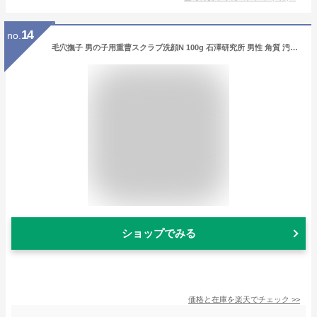
14
no.
毛穴撫子 男の子用重曹スクラブ洗顔N 100g 石澤研究所 男性 角質 汚れ アブラ | 洗顔 メンズ 洗顔料 洗顔フォーム スクラブ洗顔 スクラブ 洗顔石鹸 毛穴 顔 洗顔せっけん 洗顔石けん パウダー 酵素 洗顔パウダー
ショップでみる
価格と在庫を
楽天
でチェック
>>