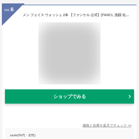
6
no.
メン フェイス ウォッシュ 2本 【ファンケル 公式】[FANCL 洗顔 化粧品 洗顔フォーム 洗顔料 メンズ 男性 泡洗顔 泡洗顔料 泡 メンズコスメ スキンケア 無添加 洗顔石鹸 石けん 洗顔せっけん 毛穴 シェービングフォーム 男性用化粧品 フェイスソープ フェイスウォッシュ]
ショップでみる
価格と在庫を
楽天
でチェック
>>
zazie(50代・女性)