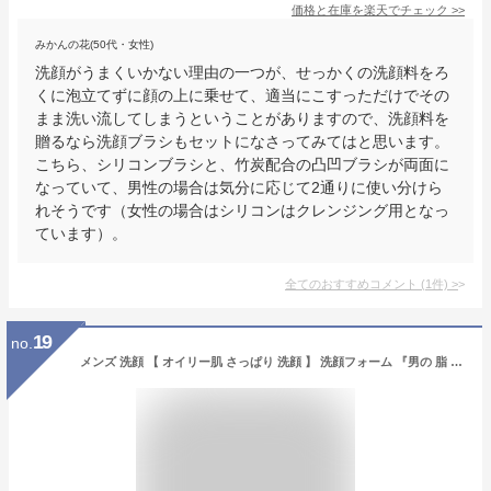
価格と在庫を
楽天
でチェック
>>
みかんの花(50代・女性)
洗顔がうまくいかない理由の一つが、せっかくの洗顔料をろ
くに泡立てずに顔の上に乗せて、適当にこすっただけでその
まま洗い流してしまうということがありますので、洗顔料を
贈るなら洗顔ブラシもセットになさってみてはと思います。
こちら、シリコンブラシと、竹炭配合の凸凹ブラシが両面に
なっていて、男性の場合は気分に応じて2通りに使い分けら
れそうです（女性の場合はシリコンはクレンジング用となっ
ています）。
全てのおすすめコメント
(
1
件)
>
19
no.
メンズ 洗顔 【 オイリー肌 さっぱり 洗顔 】 洗顔フォーム 『男の 脂 をしっかり落とす』( ニキビ 対策 保湿 スキンケア 無添加 洗顔料 ) 100g エイチメンズ HMENZ