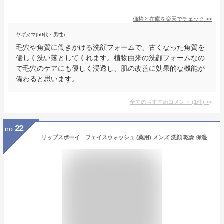
価格と在庫を
楽天
でチェック
>>
ヤギヌマ(50代・男性)
毛穴や角質に働きかける洗顔フォームで、古くなった角質を
優しく洗い落としてくれます。植物由来の洗顔フォームなの
で毛穴のケアにも優しく浸透し、肌の改善に効果的な機能が
備わると思います。
全てのおすすめコメント
(
1
件)
>
22
no.
リップスボーイ フェイスウォッシュ (薬用) メンズ 洗顔 乾燥 保湿