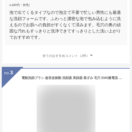
s.i(40代・女性)
泡で出てくるタイプなので泡立て不要で忙しい男性にも最適
な洗顔フォームです。ふわっと濃密な泡で包み込むように洗
えるのでお肌への負担がすくなくて済みます。毛穴の奥の頑
固な汚れもすっきりと洗浄できてすっきりとした洗い上がり
でおすすめです。
全てのおすすめコメント（2件）
3
no.
電動洗顔ブラシ 超音波振動 洗顔器 美顔器 黒ずみ 毛穴 EMS微電流 極細毛 IPX7防水 角質 柔軟 毛質 ボディ 回転式 ホワイト (管理S) 送料無料 【SK19079】