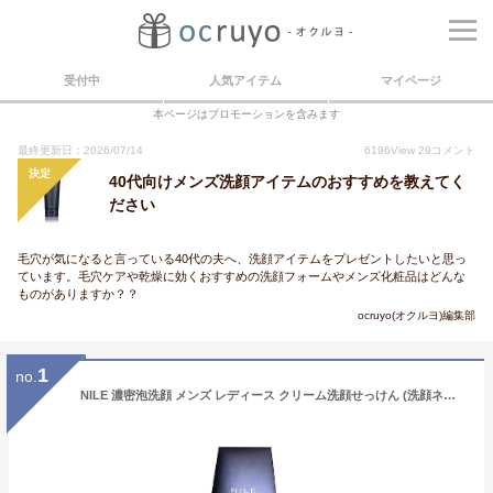
受付中
人気アイテム
マイページ
本ページはプロモーションを含みます
最終更新日：2026/07/14
6196
View
29
コメント
決定
40代向けメンズ洗顔アイテムのおすすめを教えてく
ださい
毛穴が気になると言っている40代の夫へ、洗顔アイテムをプレゼントしたいと思っ
ています。毛穴ケアや乾燥に効くおすすめの洗顔フォームやメンズ化粧品はどんな
ものがありますか？？
ocruyo(オクルヨ)編集部
1
no.
NILE 濃密泡洗顔 メンズ レディース クリーム洗顔せっけん (洗顔ネット付き(ベルガモットの香り))