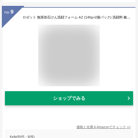
9
no.
ロゼット 無添加石けん洗顔フォーム AZ (140g×2個パック) 洗顔料 敏感肌 保湿 (100%植物由来洗浄成分)
ショップでみる
価格と在庫を
Amazon
でチェック
>>
Kelly(50代・女性)