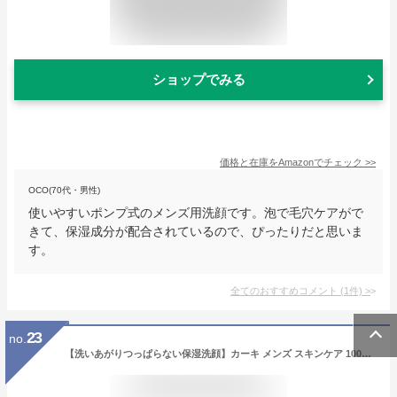
ショップでみる
価格と在庫を
Amazon
でチェック
>>
OCO(70代・男性)
使いやすいポンプ式のメンズ用洗顔です。泡で毛穴ケアがで
きて、保湿成分が配合されているので、ぴったりだと思いま
す。
全てのおすすめコメント
(
1
件)
>
23
no.
【洗いあがりつっぱらない保湿洗顔】カーキ メンズ スキンケア 100g 洗顔料 しっとり ツルツル 毛穴 黒ずみ 角質 肌荒れ ニキビ 乾燥 皮脂汚れ 洗顔フォーム きめ細かな泡 ／ モイスチャーフェイスウォッシュ 100g