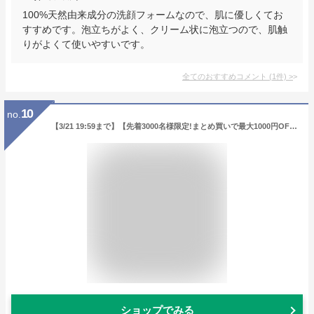
100%天然由来成分の洗顔フォームなので、肌に優しくてお
すすめです。泡立ちがよく、クリーム状に泡立つので、肌触
りがよくて使いやすいです。
全てのおすすめコメント
(
1
件)
>
10
no.
【3/21 19:59まで】【先着3000名様限定!まとめ買いで最大1000円OFFクーポン!】NILE ニキビ洗顔 ニキビ 洗顔 にきび ニキビケア アクネケア 濃密泡 メンズ レディース 医薬部外品 150g
ショップでみる