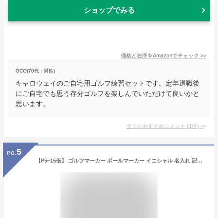
ショップでみる
価格と在庫を
Amazon
でチェック
>>
OCO(70代・男性)
キャロウェイのご自宅用ゴルフ練習セットです。定年退職後
にご自宅でも思う存分ゴルフを楽しんでいただけて良いかと
思います。
全てのおすすめコメント
(
1
件)
>
5
no.
【P5~15倍】 ゴルフマーカー ボールマーカー イニシャル 名入れ 記念品 ゴルフ用品 k10