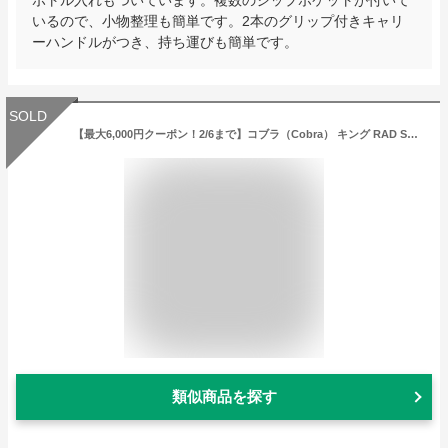
いるので、小物整理も簡単です。2本のグリップ付きキャリ
ーハンドルがつき、持ち運びも簡単です。
SOLD
【最大6,000円クーポン！2/6まで】コブラ（Cobra） キング RAD SPEED(ラッドスピード)ドライバー(1W ロフト10.5度)Speeder Evolution for RADSPEED 日本正規品 （メンズ）
類似商品を探す