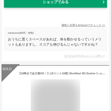
ショップでみる
価格と在庫を
Amazon
でチェック
>>
nanacoco(40代・女性)
おうちに置くスペースがあれば、体を動かせるっていうメリ
ットもありますし、スコアも伸びるんじゃないですかね？
全てのおすすめコメント
(
2
件)
>
SOLD
【16時まであす楽OK！】[ポイント10倍] ShotNavi W1 Evolve /ショットナビ W1エボルブ 《フルカラー腕時計タイプ》(ゴルフナビ/GPSゴルフナビ/GPSナビ/距離計/距離測定器 / みちびきL1S対応 ゴルフ用品 ゴルフ用具 ゴルフ ナビ )