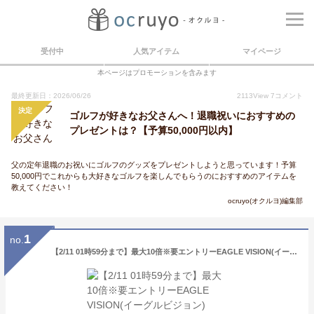
受付中
人気アイテム
マイページ
本ページはプロモーションを含みます
最終更新日：2026/06/26
2113
View
7
コメント
決定
ゴルフが好きなお父さんへ！退職祝いにおすすめの
プレゼントは？【予算50,000円以内】
父の定年退職のお祝いにゴルフのグッズをプレゼントしようと思っています！予算
50,000円でこれからも大好きなゴルフを楽しんでもらうのにおすすめのアイテムを
教えてください！
ocruyo(オクルヨ)編集部
1
no.
【2/11 01時59分まで】最大10倍※要エントリーEAGLE VISION(イーグルビジョン) NEXT 2(ネクスト2) ゴルフナビ EV-034 「高性能GPS距離測定器」 【あす楽対応】