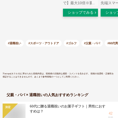
で】最大10倍※要エ
先端スマ
ントリーEAGLE
ウォッチ
ショップでみる
ショッ
VISION(イーグルビ
ジョン) NEXT 2(ネク
スト2) ゴルフナビ
EV-034 「高性能
GPS距離測定器」
【あす楽対応】
#退職祝い
#スポーツ・アウトドア
#ゴルフ
#父親・パパ
#60代
※
ocruyo(オクルヨ)
に寄せられた投稿内容は、投稿者の主観的な感想・コメントを含みます。 投稿の信憑性・正確性を
保証することはできませんので、あくまで参考情報の一つとしてご利用ください。
父親・パパ × 退職祝い
の人気おすすめランキング
60代に贈る退職祝いのお菓子ギフト｜男性におす
決定
すめは？
42
回答