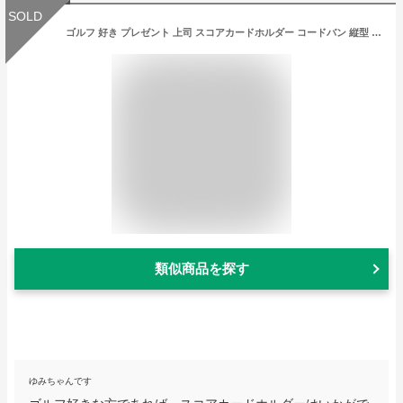
SOLD
ゴルフ 好き プレゼント 上司 スコアカードホルダー コードバン 縦型 縦開き 本革 高級革 高級 新喜皮革 スコアカードケース スコアカードカバー レザー 革 ゴルフグッズ ゴルフ用品 ラウンド用品 コンペ景品 賞品 コンペ賞品 ギフト 縦 REBOOT GOLF
類似商品を探す
ゆみちゃんです