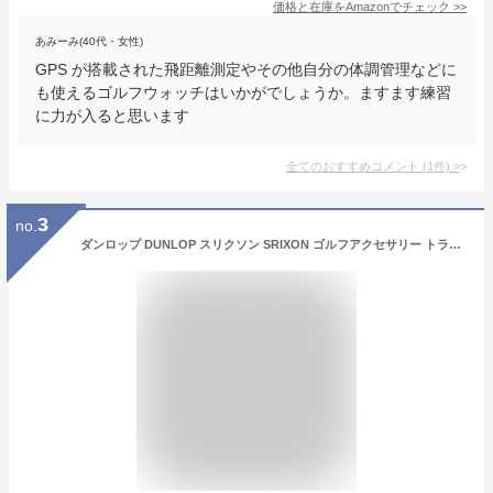
価格と在庫を
Amazon
でチェック
>>
あみーみ(40代・女性)
GPS が搭載された飛距離測定やその他自分の体調管理などに
も使えるゴルフウォッチはいかがでしょうか。ますます練習
に力が入ると思います
全てのおすすめコメント
(
1
件)
>
3
no.
ダンロップ DUNLOP スリクソン SRIXON ゴルフアクセサリー トラベルカバー GGB-S121T 8.5~9.5型用 GGBS121T