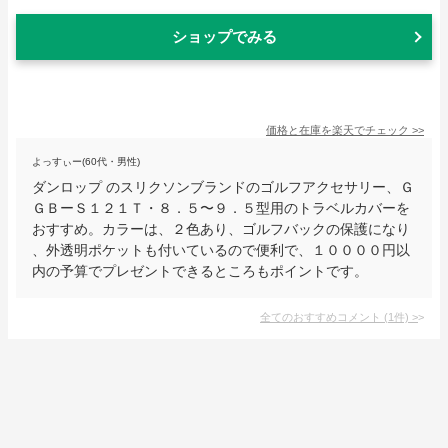
ショップでみる
価格と在庫を
楽天
でチェック
>>
よっすぃー(60代・男性)
ダンロップ のスリクソンブランドのゴルフアクセサリー、Ｇ
ＧＢーＳ１２１Ｔ・８．５〜９．５型用のトラベルカバーを
おすすめ。カラーは、２色あり、ゴルフバックの保護になり
、外透明ポケットも付いているので便利で、１００００円以
内の予算でプレゼントできるところもポイントです。
全てのおすすめコメント
(
1
件)
>