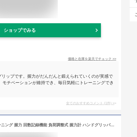
ショップでみる
価格と在庫を
楽天
でチェック
>>
ドグリップです。握力がだんだんと鍛えられていくのが実感で
、モチベーションが維持でき、毎日気軽にトレーニングでき
全てのおすすめコメント
(
1
件)
>
ハンドグリップ 筋トレ器具 握力トレーニング 握力 回数記録機能 負荷調整式 握力計 ハンドグリッパー ストレス解消 リハビリ器具 テニス 野球 握力強化訓練 握りやすい 男女兼用 負荷10-60kg (Black)