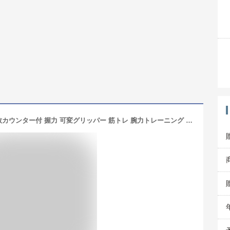
ハンドグリップ 5～60kg 調整可能 回数カウンター付 握力 可変グリッパー 筋トレ 腕力トレーニング リハビリ用 フィットネス エクササイズ 男女兼用 握る 軽量 負荷 鍛える 器具 前腕 動きスムーズ ジムバドミント 野球 ピアニスト テニス スポーツ 握力強化訓練 KAN000348