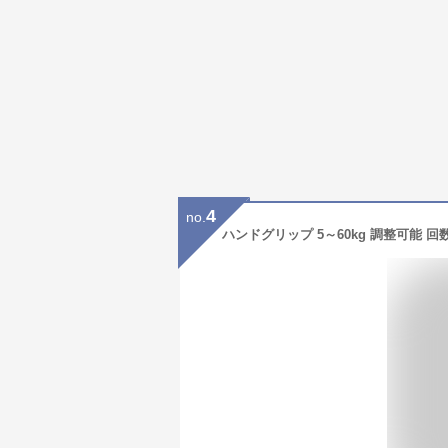
4
no.