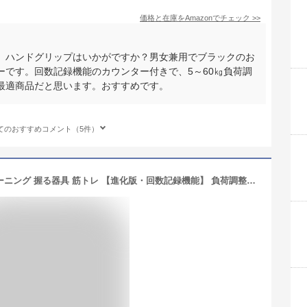
価格と在庫を
Amazon
でチェック
>>
、ハンドグリップはいかがですか？男女兼用でブラックのお
ーです。回数記録機能のカウンター付きで、5～60㎏負荷調
最適商品だと思います。おすすめです。
てのおすすめコメント（5件）
LATTCURE ハンドグリップ 握力トレーニング 握る器具 筋トレ 【進化版・回数記録機能】 負荷調整可能 2個セット (機械式-2個セット)