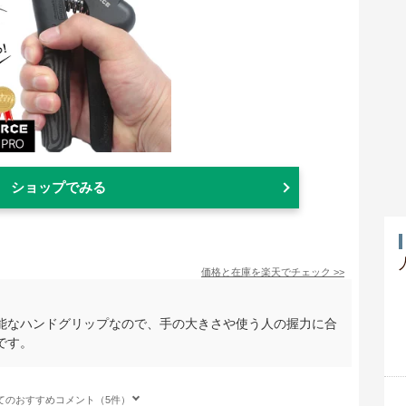
ショップでみる
価格と在庫を
楽天
でチェック
>>
能なハンドグリップなので、手の大きさや使う人の握力に合
です。
てのおすすめコメント（5件）