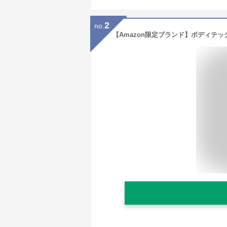
2
no.