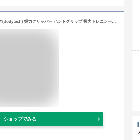
【Amazon限定ブランド】ボディテック(Bodytech) 握力グリッパー ハンドグリップ 握力トレニンーグ 回数記録機能 カウンター付き 5-60kg 負荷調整可能 男女兼用 BTS02CM015 ブラック
ショップでみる