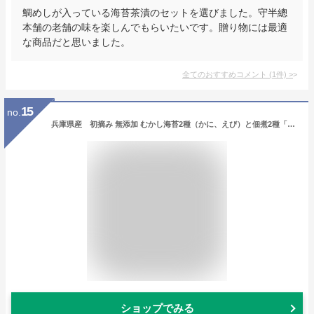
鯛めしが入っている海苔茶漬のセットを選びました。守半總
本舗の老舗の味を楽しんでもらいたいです。贈り物には最適
な商品だと思いました。
全てのおすすめコメント
(
1
件)
>
15
no.
兵庫県産 初摘み 無添加 むかし海苔2種（かに、えび）と佃煮2種「かに・えび」セット （高級味付け海苔）（あらすき製法） 但馬漁業協同組合【お中元のし対応可】
ショップでみる