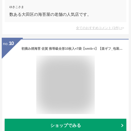
ゆきこさま
数ある大田区の海苔屋の老舗の人気店です。
全てのおすすめコメント
(
1
件)
>
10
no.
初摘み焼海苔 佐賀 推等級全形10枚入×7袋【smtb-t】【楽ギフ_包装】【楽ギフ_のし宛書】【RCP】
ショップでみる