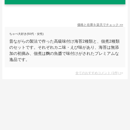
価格と在庫を
楽天
でチェック
>>
ちゃぺ大好き(50代・女性)
昔ながらの製法で作った高級味付け海苔2種類と、佃煮2種類
のセットです。それぞれカニ味・えび味があり、海苔は無添
加の初摘み、佃煮は麴の魚醬で味付けがされたプレミアムな
逸品です。
全てのおすすめコメント
(
1
件)
>