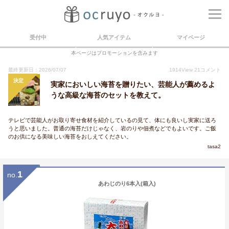
受付中
人気アイテム
マイページ
本ページはプロモーションを含みます
最終更新日：2026/07/07
1914
View
21
コメント
決定
実家においしい海苔を贈りたい、芸能人が薦めるよ
うな高級な海苔のセットを教えて。
テレビで芸能人がお取り寄せ食材を紹介しているの見て、体にも良いし実家に送ろ
うと思いました。普通の海苔だけじゃなく、岩のりや佃煮などでもよいです。ご飯
のお供になる美味しい海苔をおしえてください。
tasa2
1
no.
あわじのり6本入(箱入)