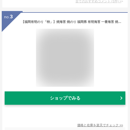
全てのおすすめコメント
(
1
件)
>
3
no.
【福岡有明のり「特」】焼海苔 焼のり 福岡県 有明海苔 一番海苔 焼海苔 有明海苔 高級海苔 有明海産 初摘み海苔 一番摘み 日本一の海苔産地 有明産 最高級海苔 福岡海苔 贈答 海苔 海苔ギフト 対応商品 父の日海苔
ショップでみる
価格と在庫を
楽天
でチェック
>>