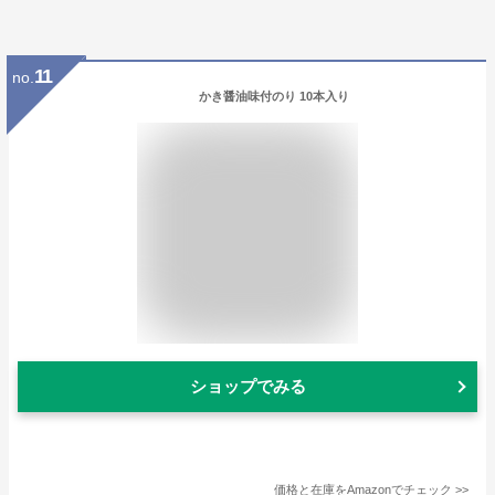
11
no.
かき醤油味付のり 10本入り
ショップでみる
価格と在庫を
Amazon
でチェック
>>