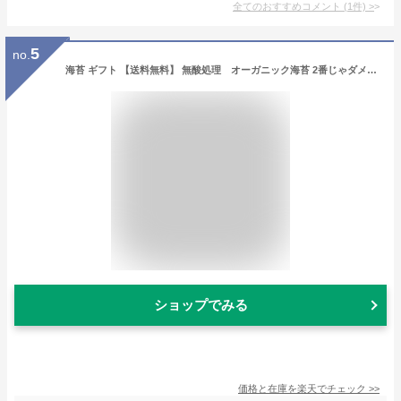
全てのおすすめコメント
(
1
件)
>
5
no.
海苔 ギフト 【送料無料】 無酸処理 オーガニック海苔 2番じゃダメなんですか？日本で2番目においしい海苔 令和1年度 全国海苔テイスティング大会準優勝海苔 焼きのり50枚 【桐箱】 初摘みの焼き海苔 海苔ギフト 内祝
ショップでみる
価格と在庫を
楽天
でチェック
>>