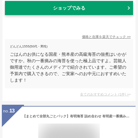
ショップでみる
価格と在庫を
楽天
でチェック
>>
どんどん1555(50代・男性)
ごはんのお供になる国産・熊本産の高級海苔の佃煮はいかが
ですか。秋の一番摘みの海苔を使った極上品ですよ。芸能人
御用達でたくさんのメディアで紹介されています。ご希望の
予算内で購入できるので、ご実家へのお中元におすすめいた
します！
全てのおすすめコメント
(
1
件)
>
13
no.
【まとめて全部丸ごとパック】有明海苔 詰め合わせ 有明産一番摘み海苔 焼海苔 味付け海苔 生巻海苔（黒海苔） ばら干し海苔 海苔 お試しセット 有明産初摘み海苔 高級海苔 海苔専門店 美味海苔 有明海苔 有明 海苔 のり 海苔