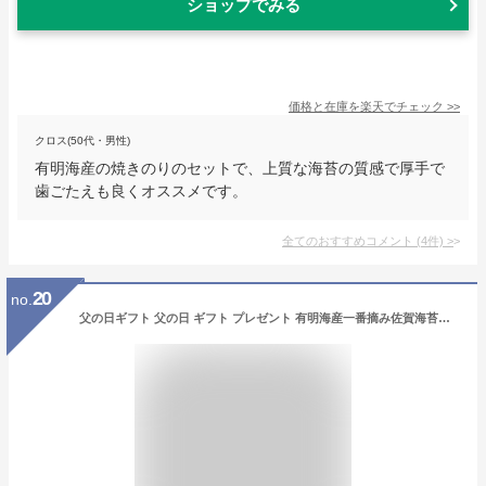
ショップでみる
価格と在庫を
楽天
でチェック
>>
クロス(50代・男性)
有明海産の焼きのりのセットで、上質な海苔の質感で厚手で
歯ごたえも良くオススメです。
全てのおすすめコメント
(
4
件)
>
20
no.
父の日ギフト 父の日 ギフト プレゼント 有明海産一番摘み佐賀海苔ギフト 三帖 送料無料 焼き海苔 焼きのり 焼のり 高級海苔 ギフト 海苔 贈り物 有明海苔 ギフト プレゼント 内祝い お土産 のり 乾海苔 おにぎり 焼海苔 プレゼント ポイント消化 実用的