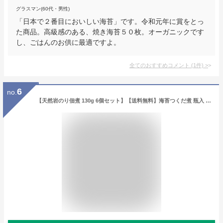
グラスマン(60代・男性)
「日本で２番目においしい海苔」です。令和元年に賞をとっ
た商品。高級感のある、焼き海苔５０枚。オーガニックです
し、ごはんのお供に最適ですよ。
全てのおすすめコメント
(
1
件)
>
6
no.
【天然岩のり佃煮 130g 6個セット】【送料無料】海苔つくだ煮 瓶入 ご飯のお供 黒潮商会 東京の島 伊豆諸島 神津島 お土産 ギフト