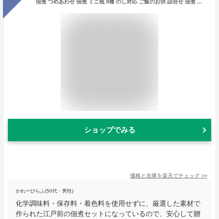
佃煮 つめあわせ 佃煮 ミニ瓶 8種 のし対応 ご飯のお供 詰合せ 佃煮 瓶 佃煮 ギフト つめあわせ 瓶詰 人気 酒のつまみ 酒の肴 佃煮セット 佃煮 父の日 2021 お中元 ギフト 老舗 お取り寄せグルメ 東京 江戸前 遠忠食品
ショップでみる
価格と在庫を
楽天
でチェック
>>
かれーぴらふ(50代・男性)
化学調味料・保存料・着色料を使用せずに、厳選した素材で
作られた江戸前の佃煮セットになっているので、安心して贈