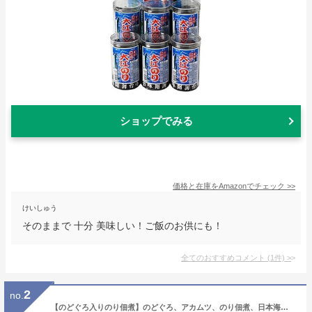
ショップでみる
価格と在庫を
Amazon
でチェック
>>
けいしゅう
そのままで 十分 美味しい！ご飯のお供にも！
全てのおすすめコメント
(
1
件)
>
2
no.
【のどぐろ入りのり佃煮】のどぐろ、アカムツ、のり佃煮、日本海、白身のトロ、ご飯のお供、島根