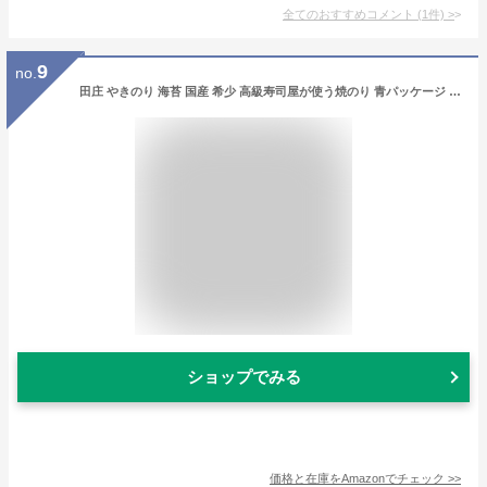
全てのおすすめコメント
(
1
件)
>
9
no.
田庄 やきのり 海苔 国産 希少 高級寿司屋が使う焼のり 青パッケージ 10枚入り 5パック チャック付ジッパーケース入り
ショップでみる
価格と在庫を
Amazon
でチェック
>>