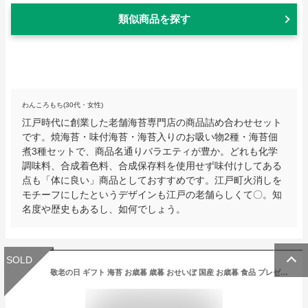
類似商品を探す
わんころもち(30代・女性)
江戸時代に創業した老舗海苔専門店の商品詰め合わせセット
です。焼海苔・味付海苔・海苔入りのお吸い物2種・海苔佃
煮3種セットで、商品名通りバラエティが豊か。どれも化学
調味料、合成着色料、合成保存料を使用せず味付けしてある
点も「体に良い」商品としておすすめです。江戸町火消しを
モチーフにしたというデザインも江戸の老舗らしくて〇。知
名度や歴史もあるし、如何でしょう。
SOLD
敬老の日 ギフト 海苔 お歳暮 歳暮 おせいぼ 国産 お歳暮 食品 プレゼント 有明海産 高級 のり ノリ やきのり 焼き海苔上質 【国内 送料無料】＜山本山＞「バラエティー海苔詰合せ」F-50N◆8切 老舗 東京 手土産 日本橋 法事|おつまみ 海苔 缶 お餅 おもち おせち 正月