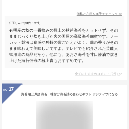
価格と在庫を
楽天
でチェック
>>
紅玉りんご(50代・女性)
有明産の秋の一番摘みの極上の秋芽海苔をカットせず、その
ままじっくり炊き上げた火の国屋の高級海苔佃煮です。ノー
カット製法は食感や独特の歯ごたえがよく、磯の香りがその
まま味わえて美味しいですよ。テレビでも紹介された芸能人
御用達の商品だそう。他にも、あおさ海苔を甘口醤油で炊き
上げた海苔佃煮の極上青もおすすめです。
全てのおすすめコメント
(
2
件)
>
17
no.
海苔 極上焼き海苔 味付け海苔詰め合わせギフト ポジティブになる海苔ギフト 味付けのり 焼きのり100枚 海苔ギフト お中元 お歳暮 内祝い