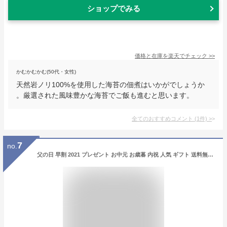
ショップでみる
価格と在庫を
楽天
でチェック
>>
かむかむかむ(50代・女性)
天然岩ノリ100%を使用した海苔の佃煮はいかがでしょうか
。厳選された風味豊かな海苔でご飯も進むと思います。
全てのおすすめコメント
(
1
件)
>
7
no.
父の日 早割 2021 プレゼント お中元 お歳暮 内祝 人気 ギフト 送料無料 江戸前 大漁 海苔 セット 贈答用 おつまみ海苔 味付け海苔 贈答 味付けのり 味付海苔 味付のり 味海苔 味のり おにぎらず おにぎり おにぎり海苔 焼き海苔 のり 海苔 葉酸 鉄 タウリン 栄養豊富