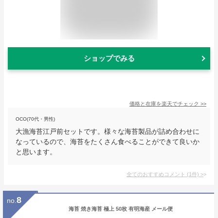
ショップでみる
価格と在庫を
楽天
でチェック
>>
OCO(70代・男性)
大漁海苔江戸前セットです。様々な海苔製品が詰め合わせに
なっているので、海苔をたくさん食べることができて良いか
と思います。
全てのおすすめコメント
(
1
件)
>
8
no.
海苔 焼き海苔 極上 50枚 有明海産 メール便