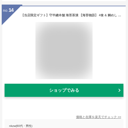
14
no.
【当店限定ギフト】守半總本舗 海苔茶漬 【海苔物語】 4食 & 鯛めし 炊き込みご飯(2種×各2）セット のり茶漬け 焼き海苔 焼きのり 焼のり 海苔 朝食 贅沢な逸品 高級 海苔 茶漬け 鯛飯 手土産 プレゼント 老舗 贈答品 父の日 2021
ショップでみる
価格と在庫を
楽天
でチェック
>>
nkzw(60代・男性)