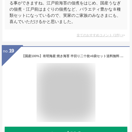
る事ができますね。江戸前海苔の佃煮をはじめ、国産うなぎ
の佃煮・江戸前はまぐりの佃煮など、バラエティ豊かな８種
類セットになっているので、実家のご家族のみなさまにも、
喜んでいただけるかと思いました。
全てのおすすめコメント
(
1
件)
>
19
no.
【国産100%】有明海産 焼き海苔 半切り二十枚×6袋セット送料無料 美味しい焼きのり 実店舗で一番人気の焼きノリです 焼きのり 贈り物 ギフト 焼海苔 手巻き寿司 おにぎり おむすび お土産 ギフト プレゼント お中元 敬老の日 プチギフト お茶 2021 内祝い