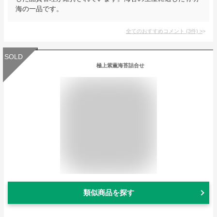
海の一品です。
全てのおすすめコメント
(
3
件)
>
SOLD
極上紫薫海苔詰合せ
類似商品を探す