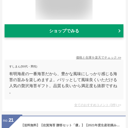
ショップでみる
価格と在庫を
楽天
でチェック
>>
すしまん(50代・男性)
有明海産の一番海苔だから、豊かな風味にしっかり感じる海
苔の旨みを楽しめますよ。パリッとして風味良くいただける
人気の贅沢海苔ギフト。品質も良いから満足度も抜群ですね
。
全てのおすすめコメント
(
3
件)
>
21
no.
【送料無料】【佐賀海苔 贈答セット「優」】【2021年度生産初摘み海苔】最高級海苔 有明産 佐賀海苔 焼海苔「優」 味付海苔 海苔ギフトセット 有明海産 初摘み海苔ギフトセット 美味しい海苔！【有明海苔】【高級海苔セット】海苔 のり 父の日海苔ギフト 海苔