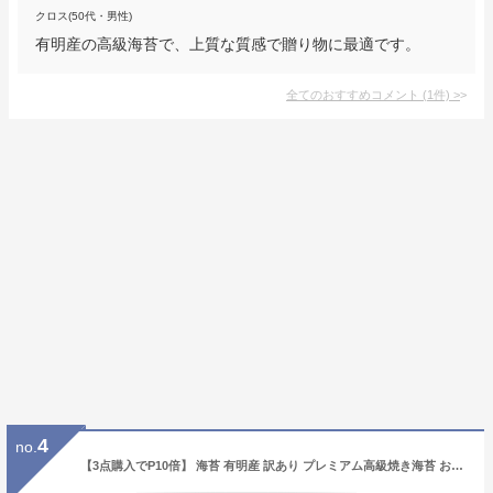
クロス(50代・男性)
有明産の高級海苔で、上質な質感で贈り物に最適です。
全てのおすすめコメント
(
1
件)
>
4
no.
【3点購入でP10倍】 海苔 有明産 訳あり プレミアム高級焼き海苔 お得パック 全形30枚 メール便送料無料 おにぎらず 焼き海苔 焼きのり 焼のり 訳あり品 有明のり 有明海苔 訳あり食品 ワケあり おにぎりのり 高級海苔 葉酸 タウリン 恵方巻き おうち時間 ポイント消化