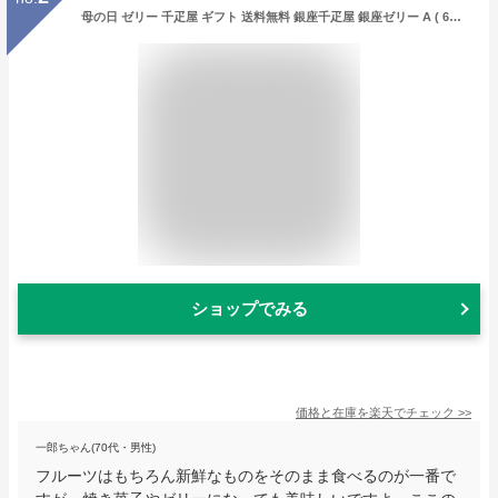
母の日 ゼリー 千疋屋 ギフト 送料無料 銀座千疋屋 銀座ゼリー A ( 6個 ) / 母の日ギフト 2026 内祝い お返し フルーツゼリー セット フルーツ 果物 お菓子 詰め合わせ 詰合せ カップ 小分け スイーツ 果物 高級 おしゃれ 人気 常温 3000円 3000円以下 25z
ショップでみる
価格と在庫を
楽天
でチェック
>>
一郎ちゃん(70代・男性)
フルーツはもちろん新鮮なものをそのまま食べるのが一番で