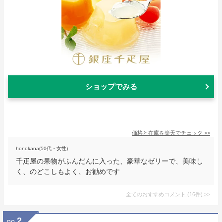
ショップでみる
価格と在庫を
楽天
でチェック
>>
honokana(50代・女性)
千疋屋の果物がふんだんに入った、豪華なゼリーで、美味し
く、のどこしもよく、お勧めです
全てのおすすめコメント
(
16
件)
>
2
no.