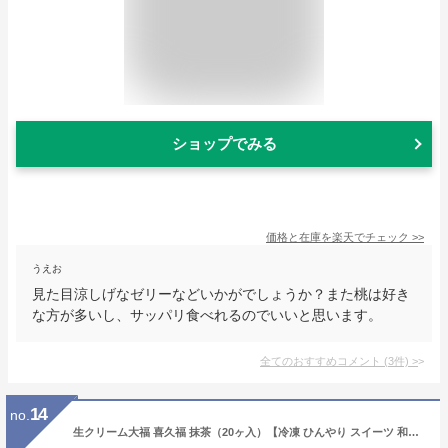
ショップでみる
価格と在庫を
楽天
でチェック
>>
うえお
見た目涼しげなゼリーなどいかがでしょうか？また桃は好き
な方が多いし、サッパリ食べれるのでいいと思います。
全てのおすすめコメント
(
3
件)
>
14
no.
生クリーム大福 喜久福 抹茶（20ヶ入）【冷凍 ひんやり スイーツ 和菓子 お菓子 お礼 お返し ご挨拶 ギフト 詰め合わせ プレゼント 贈答 個包装 仙台 お土産 宮城 老舗 内祝い 出産祝い プチギフト 】