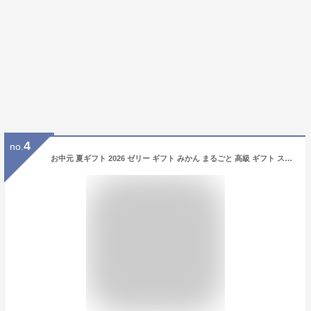
4
no.
お中元 夏ギフト 2026 ゼリー ギフト みかん まるごと 高級 ギフト スイーツ みかん ギフト 内祝い お返し プレゼント フルーツ ゼリー 手土産 お取り寄せ プレミアムBOX 送料無料 女性 贈り物 出産祝い 内祝 誕生日 有田みかん 和歌山 早和果樹園 3000円台 無添加 御中元