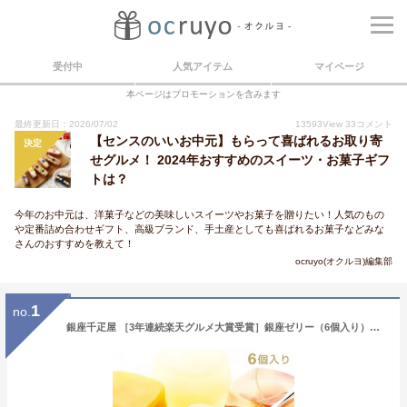
受付中
人気アイテム
マイページ
本ページはプロモーションを含みます
最終更新日：2026/07/02
13593
View
33
コメント
【センスのいいお中元】もらって喜ばれるお取り寄
決定
せグルメ！ 2024年おすすめのスイーツ・お菓子ギフ
トは？
今年のお中元は、洋菓子などの美味しいスイーツやお菓子を贈りたい！人気のもの
や定番詰め合わせギフト、高級ブランド、手土産としても喜ばれるお菓子などみな
さんのおすすめを教えて！
ocruyo(オクルヨ)編集部
1
no.
銀座千疋屋 ［3年連続楽天グルメ大賞受賞］銀座ゼリー（6個入り）［ポイント2倍］～ お中元 御中元 父の日 母の日 ゼリー ギフト 贈り物 フルーツ スイーツ プレゼント お菓子 内祝い 誕生日 お祝い 御礼 快気内祝 お見舞い 千疋屋 ～