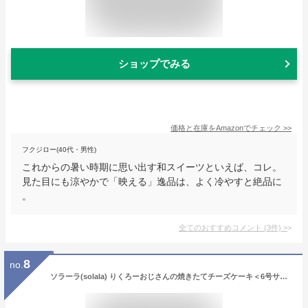
ショップでみる
価格と在庫を
Amazon
でチェック
>>
フクジロー(40代・男性)
これからの暑い時期に思い出す和スイーツといえば、コレ。
見た目にも涼やかで「映える」逸品は、よく冷やすと絶品に
。
全てのおすすめコメント
(
3
件)
>
8
no.
ソラーラ(solala) りくろーおじさんの焼きたてチーズケーキ＜6号サイズ／直径18cm＞ 紙袋付き