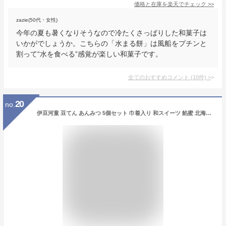
価格と在庫を
楽天
でチェック
>>
zazie(50代・女性)
今年の夏も暑くなりそうなので冷たくさっぱりした和菓子は
いかがでしょうか。こちらの「水まる餅」は風船をプチンと
割って“水を食べる”感覚が楽しい和菓子です。
全てのおすすめコメント
(
10
件)
>
20
no.
伊豆河童 豆てん あんみつ 5個セット 巾着入り 和スイーツ 餡蜜 北海道産 赤えんどう豆使用 お中元ギフト向け