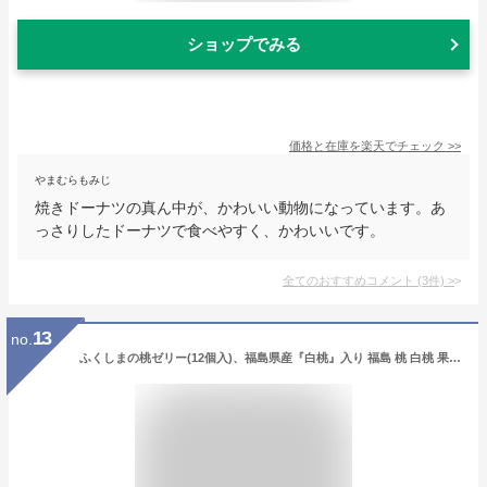
ショップでみる
価格と在庫を
楽天
でチェック
>>
やまむらもみじ
焼きドーナツの真ん中が、かわいい動物になっています。あ
っさりしたドーナツで食べやすく、かわいいです。
全てのおすすめコメント
(
3
件)
>
13
no.
ふくしまの桃ゼリー(12個入)、福島県産『白桃』入り 福島 桃 白桃 果肉 果実 たっぷり ぎっしり ひんやり 角切り ゼリー スイーツ デザート 贈答 母の日 2022 ギフト プレゼント