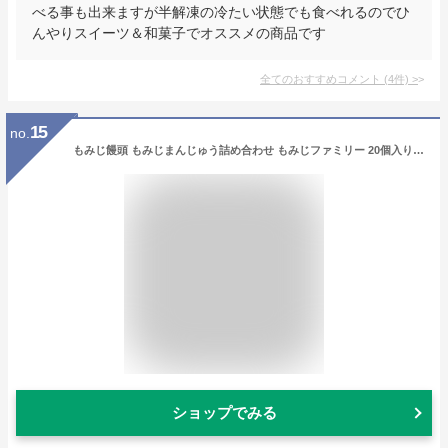
べる事も出来ますが半解凍の冷たい状態でも食べれるのでひ
んやりスイーツ＆和菓子でオススメの商品です
全てのおすすめコメント
(
4
件)
>
15
no.
もみじ饅頭 もみじまんじゅう詰め合わせ もみじファミリー 20個入り やまだ屋 広島 宮島 お土産 おみやげ 和菓子 お菓子 スイーツ ギフト 観光 修学旅行 父の日 お中元
ショップでみる