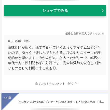
ショップでみる
価格と在庫を
楽天
でチェック
>>
りぃー(50代・女性)
賞味期限が短く、慌てて食べて頂くようなアイテムは避けた
いので、ゆっくり楽しんでもらえる、ひんやりスイーツが理
想的かと思います。みかんが丸ごと入ったゼリーで、幅広い
年代の方・性別問わずに好評です。完全無添加で安心して贈
りものとして利用出来る点も◎。
全てのおすすめコメント（2件）
5
no.
セシボン-C'estsibon-プチケーキ10個入 春ギフト入学祝い 合格 子供の日 帰省 異動 ご挨拶 お菓子 洋菓子 お取り寄せ 詰め合わせ マイクロケーキ スイーツ ギフト プレゼント タルト プチフール お祝い お返し 内祝い 出産祝い 誕生日 ケーキ あす楽 最強翌日配送 送料無料