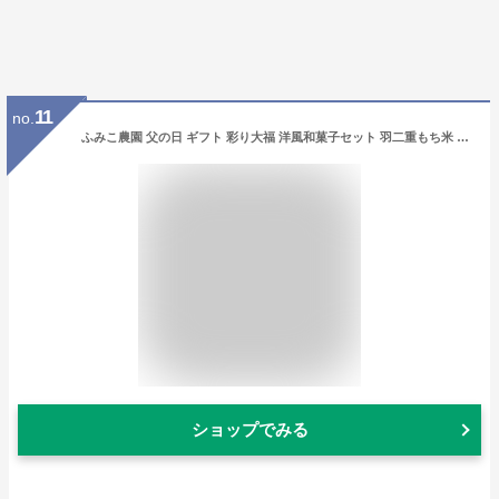
11
no.
ふみこ農園 父の日 ギフト 彩り大福 洋風和菓子セット 羽二重もち米 9種類の餡やクリームで彩った お洒落なスイーツ 父の日ギフト (papa2021)
ショップでみる