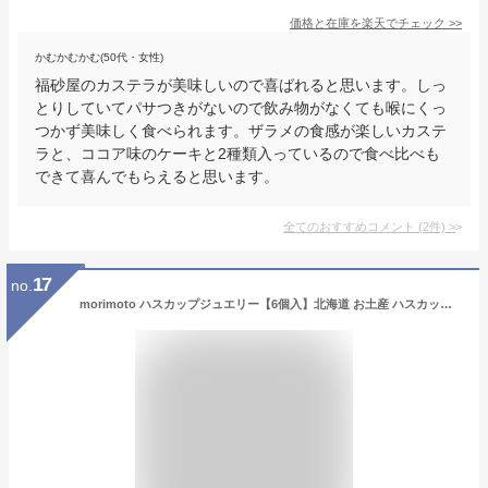
価格と在庫を
楽天
でチェック
>>
かむかむかむ(50代・女性)
福砂屋のカステラが美味しいので喜ばれると思います。しっ
とりしていてパサつきがないので飲み物がなくても喉にくっ
つかず美味しく食べられます。ザラメの食感が楽しいカステ
ラと、ココア味のケーキと2種類入っているので食べ比べも
できて喜んでもらえると思います。
全てのおすすめコメント
(
2
件)
>
17
no.
morimoto ハスカップジュエリー【6個入】北海道 お土産 ハスカップ ジャム バター クリーム チョコ サンド ケーキ クッキー ギフト プレゼント お取り寄せ 母の日 父の日 お中元 お歳暮 クリスマス バレンタインデー ホワイトデー