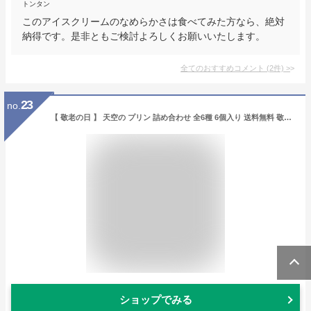
トンタン
このアイスクリームのなめらかさは食べてみた方なら、絶対
納得です。是非ともご検討よろしくお願いいたします。
全てのおすすめコメント
(
2
件)
>
23
no.
【 敬老の日 】 天空の プリン 詰め合わせ 全6種 6個入り 送料無料 敬老の日 プレゼント お取り寄せ 誕生日 ギフト 贈り物 瓶 ヒルナンデス バースデー 敬老の日 お礼 高級 洋菓子
ショップでみる