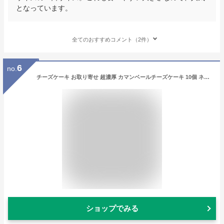
となっています。
全てのおすすめコメント（2件）
6
no.
チーズケーキ お取り寄せ 超濃厚 カマンベールチーズケーキ 10個 ネット限定 個包装 あす楽 送料無料 プレゼント ギフト ご褒美 とろ生 お取り寄せスイーツ 自分用 贅沢 母の日 父の日 誕生日 内祝い 出産 お祝い お返し お礼 ＼楽天ランキング1位受賞！／
ショップでみる