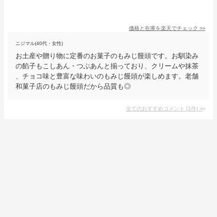
価格と在庫を
楽天
でチェック
>>
ニジマル(40代・女性)
お土産や贈り物に定番のお菓子のもみじ饅頭です。お馴染み
の餡子もこしあん・つぶあんと揃っており、クリームや抹茶
、チョコ味と豊富な味わいのもみじ饅頭が楽しめます。老舗
和菓子店のもみじ饅頭だから品質も◎
全てのおすすめコメント
(
1
件)
>