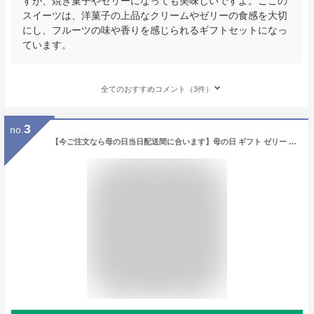
すが、焼き菓子やゼリーになっても美味しいですよ。ここの
スイーツは、洋菓子の上品なクリームやゼリーの食感を大切
にし、フルーツの味や香りを感じられるギフトセットになっ
ています。
全てのおすすめコメント（3件）
3
no.
【今ご注文なら母の日当日配送間に合います】母の日 ギフト ゼリー プレゼント 詰め合わせ フルーツゼリー みかんゼリー 洋菓子 スイーツ 90g 5～6個 送料無料 みかんジュレ 誕生日プレゼント 内祝い 結婚祝い 出産祝い 出産内祝い おしゃれ hahanohi