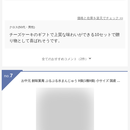
価格と在庫を
楽天
でチェック
>>
クロス(50代・男性)
チーズケーキのギフトで上質な味わいができる10セットで贈
り物として喜ばれそうです。
全てのおすすめコメント（2件）
7
no.
お中元 創味菓庵 ぷるぷる水まんじゅう 8個(1種8個) 小サイズ 国産 包装紙済み 葛餅 スイーツ 和菓子 ギフト