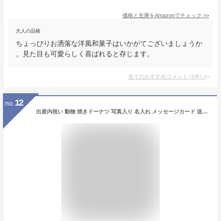
価格と在庫を
Amazon
でチェック
>>
大人の品格
ちょっぴりお洒落な洋風和菓子はいかがてございましょうか
。見た目も可愛らしく喜ばれると存じます。
全てのおすすめコメント
(
1
件)
>
12
no.
出産内祝い 動物 焼きドーナツ 写真入り 名入れ メッセージカード 送料無料 出産 七五三 結婚 入学 内祝い 出産祝い お返し お祝い返し ギフト おすすめ スイーツ スイーツギフト お菓子 (AD)軽 2500円 ギフトセット 結婚祝内祝い 成人 結婚祝内祝 結婚祝内祝いお返し