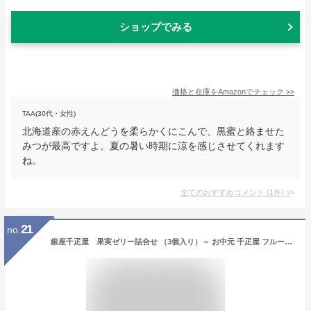
ショップでみる
価格と在庫を
Amazon
でチェック
>>
TAA(30代・女性)
北海道産の赤えんどうを柔らかくにこんで、黒蜜と絡ませた
みつが最高ですよ。夏の暑い時期に涼を感じさせてくれます
ね。
全てのおすすめコメント
(
1
件)
>
21
no.
銀座千疋屋 果実ゼリー詰合せ （3個入り）～ お中元 千疋屋 フルーツ ゼリー アイス お菓子 ギフト 内祝い スイーツ 送料無料 ～