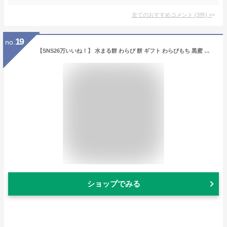
全てのおすすめコメント
(
3
件)
>
19
no.
【SNS26万いいね！】 水まる餅 わらび 餅 ギフト わらびもち 黒蜜 きなこ 餅 夏 お中元 プレゼント スイーツ デザート 手提げ 贈り物 誕生日 祝い 手 土産 和 菓子 水まるもち お取り寄せ 送料無料 水餅 水晶 雫
ショップでみる