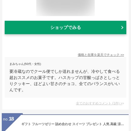
ショップでみる
価格と在庫を
楽天
でチェック
>>
まみちゃん(50代・女性)
要冷蔵なのでクール便でしか送れませんが、冷やして食べる
超おススメのお菓子です。ハスカップの甘酸っぱさとしっと
りクッキー、ほどよい甘さのチョコ、全てのバランスがいい
んです。
全てのおすすめコメント
(
1
件)
>
18
no.
ギフト フルーツゼリー 詰め合わせ スイーツ プレゼント 人気 高級 涼菓 洋菓子 お取り寄せ 贈り物 内祝 御礼 お祝い 手土産 誕生日 健康 応援 送料無料 甘さ控えめ 果物ゼリー 高齢者 にも 食べやすい デザート セット 早割