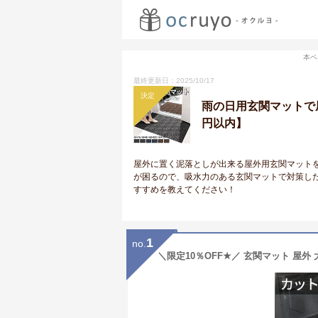
本ペ
最終更新日：2025/10/17
決定
雨の日用玄関マットで屋
円以内】
屋外に置く泥落としが出来る屋外用玄関マット
が困るので、吸水力のある玄関マットで対策し
すすめを教えてください！
1
no.