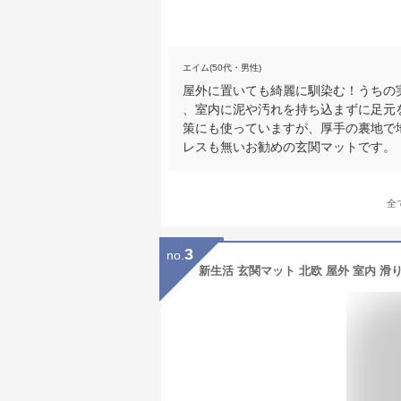
エイム(50代・男性)
屋外に置いても綺麗に馴染む！うちの
、室内に泥や汚れを持ち込まずに足元
策にも使っていますが、厚手の裏地で
レスも無いお勧めの玄関マットです。
全
3
no.