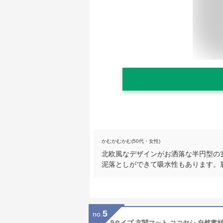
かむかむかむ(50代・女性)
北欧風なデザインがお洒落な半円型の
泥落としができて吸水性もあります。
5
no.