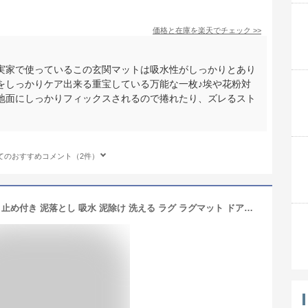
価格と在庫を
楽天
でチェック
>>
実家で使っているこの玄関マットは吸水性がしっかりとあり
をしっかりケア出来る重宝している万能な一枚♪埃や花粉対
地面にしっかりフィックスされるので捲れたり、ズレるスト
てのおすすめコメント（2件）
新生活 玄関マット 北欧 屋外 室内 滑り止め付き 泥落とし 吸水 泥除け 洗える ラグ ラグマット ドアマット 玄関 汚れ防止 足ふきマット 大判 屋外マット カーペット 出入り口 お手入れ簡単 トイレ 業務用 家庭用 オフィス