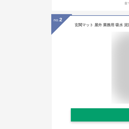
全
2
no.
玄関マット 屋外 業務用 吸水 泥