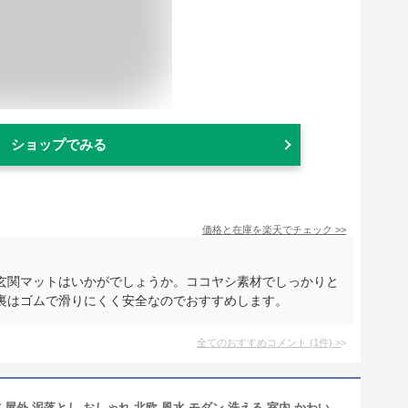
ショップでみる
価格と在庫を
楽天
でチェック
>>
玄関マットはいかがでしょうか。ココヤシ素材でしっかりと
裏はゴムで滑りにくく安全なのでおすすめします。
全てのおすすめコメント
(
1
件)
>
9タイプ 玄関マット ココヤシ 自然素材 屋外 泥落とし おしゃれ 北欧 風水 モダン 洗える 室内 かわいい 大判 大きめ 雨 60*90cm 厚手 オシャレ 長方形 八角形 ドアマット 北欧 シンプル ラバー ゴム カーペット ラグ 吸水性 滑り止め 便利 事務所 オフィス お店 お家