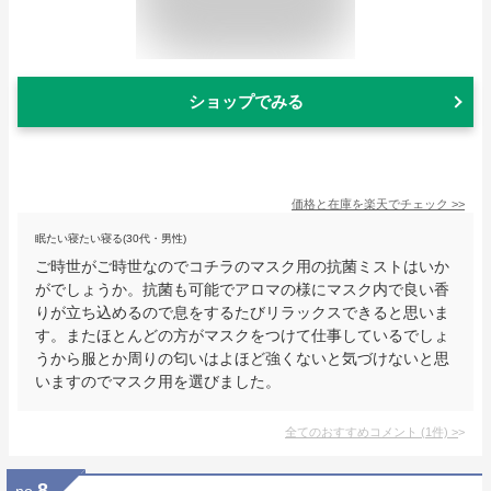
ショップでみる
価格と在庫を
楽天
でチェック
>>
眠たい寝たい寝る(30代・男性)
ご時世がご時世なのでコチラのマスク用の抗菌ミストはいか
がでしょうか。抗菌も可能でアロマの様にマスク内で良い香
りが立ち込めるので息をするたびリラックスできると思いま
す。またほとんどの方がマスクをつけて仕事しているでしょ
うから服とか周りの匂いはよほど強くないと気づけないと思
いますのでマスク用を選びました。
全てのおすすめコメント
(
1
件)
>
8
no.