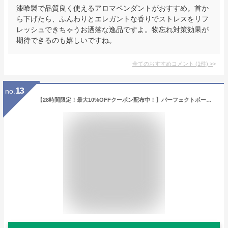
漆喰製で品質良く使えるアロマペンダントがおすすめ。首か
ら下げたら、ふんわりとエレガントな香りでストレスをリフ
レッシュできちゃうお洒落な逸品ですよ。物忘れ対策効果が
期待できるのも嬉しいですね。
全てのおすすめコメント
(
1
件)
>
13
no.
【28時間限定！最大10%OFFクーポン配布中！】パーフェクトポーション マスクスプレー 50ml / クールミント リラックス リフレッシュ ブリーズイージー マム&キッズ | ひんやり マスク アロマスプレー マスク用スプレー マスクスプレー PERFECT POTION