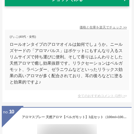
価格と在庫を
楽天
でチェック
>>
ぴぃこ(40代・女性)
ロールオンタイプのアロマオイルは如何でしょうか。ニール
ズヤードの「アロマパルス」はポケットにもすんなり入るス
リムサイズで持ち運びに便利。そして香りはふんわりとした
天然アロマで癒し効果抜群です。リラクセーションはベルガ
モット、ラベンダー、ゼラニウムなどといったリラックス効
果の高いアロマが多く配合されており、耳の後ろなどに塗る
と効果的ですよ♪
全てのおすすめコメント
(
1
件)
>
10
no.
アロマスプレー 天然アロマ【ベルガモット】3点セット（100ml+100ml詰替用×2）送料込アロマ 香水 フレグランス アロマグッズ 消臭 柑橘 柑橘系 携帯 オフィス デスク 車 父の日 ギフト プレゼント アロマスター