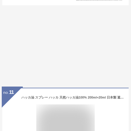
11
no.
ハッカ油 スプレー ハッカ 天然ハッカ油100% 200ml+20ml 日本製 遮光瓶 ペパーミント 虫除け 熱中症 除菌消臭に薄荷 ハッカオイル 【食品添加物香料 天然和種ハッカ100％】Mentha Oil メンタオイル メントール ミントオイル アロマ マスク 花粉 ゴキブリ かめむし