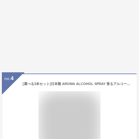
4
no.
[選べる3本セット]日本製 AROMA ALCOHOL SPRAY 香るアルコール除菌液 携帯用スプレー30ml ウイルスを除菌・除去【送料無料】【ゆうパケットでお届け】グリーンティー オレンジ サボン[SP]3