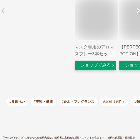
マスク専用のアロマ
【PERFE
スプレー3本セット
POTIO
（グレープフルーツ
フルーム
ショップでみる
ショッ
ミント・オレンジミ
【ハッカ
ント・ハーブミン
【250m
ト）各30ml 除菌 消
プレー ハ
臭 携帯用
マ 赤ちゃ
ん ミント
ック 無添
#昇進祝い
#美容・健康
#香水・フレグランス
#上司（男性）
#4
アウトドア
ども パー
トタイプ 
ーツリー 
※
ocruyo(オクルヨ)
に寄せられた投稿内容は、投稿者の主観的な感想・コメントを含みます。 投稿の信憑性・正確性を