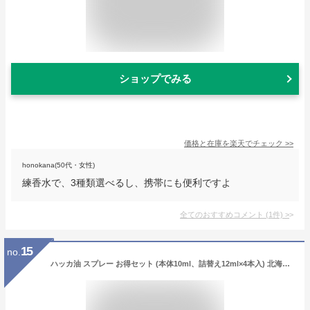
ショップでみる
価格と在庫を
楽天
でチェック
>>
honokana(50代・女性)
練香水で、3種類選べるし、携帯にも便利ですよ
全てのおすすめコメント
(
1
件)
>
15
no.
ハッカ油 スプレー お得セット (本体10ml、詰替え12ml×4本入) 北海道 北見 ハッカ油スプレー 国産 虫よけ アロマ ミント メール便 送料無料 マスクスプレーに