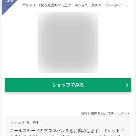
エントリー2倍＆最大3500円分クーポン★ニールズヤードレメディーズ アロマパルス エナジー # ENERGY 9ml x 2 | 最安値に挑戦 NEAL’S YARD REMEDIES アロマオイル お買い物マラソン サンキュー クーポン(次回使える)
ショップでみる
価格と在庫を
楽天
でチェック
>>
ぽぺっと(60代・男性)
ニールズヤードのアロマパルスをお薦めします。ポケットに