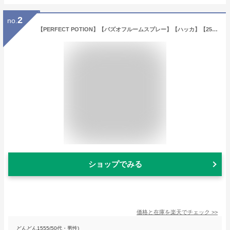
2
no.
【PERFECT POTION】【バズオフルームスプレー】【ハッカ】【250mL】ルームスプレー ハーブ アロマ 赤ちゃん 妊婦さん ミント オーガニック 無添加 メンズ アウトドア 子供 こども パーカー ミストタイプ 女性 ティーツリー ベビー
ショップでみる
価格と在庫を
楽天
でチェック
>>
どんどん1555(50代・男性)