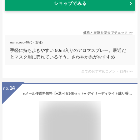
ショップでみる
価格と在庫を
楽天
でチェック
>>
nanacoco(40代・女性)
手軽に持ち歩きやすい 50ml入りのアロマスプレー。最近だ
とマスク用に売れているそう。さわやか系がおすすめ
全てのおすすめコメント
(
1
件)
>
14
no.
●メール便送料無料【■選べる3個セット■ デイリーディライト練り香水】リップバーム コスメ アロマ 携帯用香水