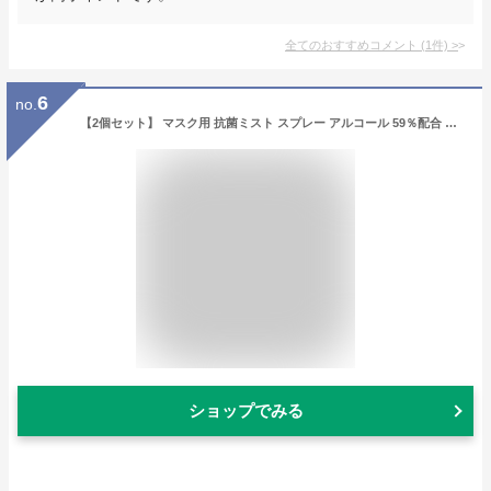
全てのおすすめコメント
(
1
件)
>
6
no.
【2個セット】 マスク用 抗菌ミスト スプレー アルコール 59％配合 抗菌 マスク ミント 強烈ミント ゆず 石鹸 香り 選べる4種類 通勤 通学 お仕事 デート 気分転換に コンパクト サイズ 携帯用【送料無料】【メール便不可】
ショップでみる