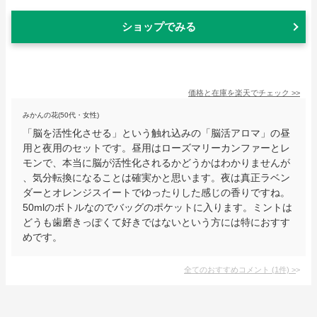
ショップでみる
価格と在庫を
楽天
でチェック
>>
みかんの花(50代・女性)
「脳を活性化させる」という触れ込みの「脳活アロマ」の昼
用と夜用のセットです。昼用はローズマリーカンファーとレ
モンで、本当に脳が活性化されるかどうかはわかりませんが
、気分転換になることは確実かと思います。夜は真正ラベン
ダーとオレンジスイートでゆったりした感じの香りですね。
50mlのボトルなのでバッグのポケットに入ります。ミントは
どうも歯磨きっぽくて好きではないという方には特におすす
めです。
全てのおすすめコメント
(
1
件)
>