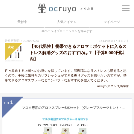
受付中
人気アイテム
マイページ
本ページはプロモーションを含みます
最終更新日：2026/06/24
1644
View
17
コメント
【40代男性】携帯できるアロマ！ポケットに入るス
決定
トレス解消グッズのおすすめは？【予算5,000円以
内】
近々昇進する上司へのお祝いを探しています。管理職になりストレスも増えると思
うので、手軽に気持ちのリフレッシュができる香りグッズを贈りたいのですが、携
帯できるアロマスプレーなどコンパクトなおすすめを教えてください。
ocruyo(オクルヨ)編集部
1
no.
マスク専用のアロマスプレー3本セット（グレープフルーツミント・オレンジミント・ハーブミント）各30ml 除菌 消臭 携帯用