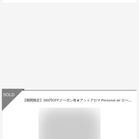
SOLD
【期間限定】300円OFFクーポン有★アットアロマ Personal air ロールオンフレグランス 10ml 専用レザーケース付き パーソナルエアー コンパクト 持ち運び 携帯 アロマ 精油 メール便不可 送料別 あす楽 母の日 プレゼント 母の日 ギフト