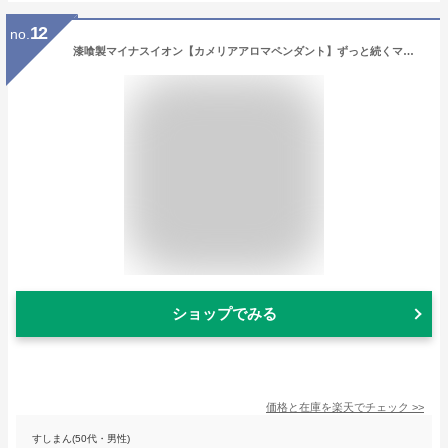
12
no.
漆喰製マイナスイオン【カメリアアロマペンダント】ずっと続くマイナスイオン抗菌消臭防カビ効果抜群かわいいギフト 日本製安心素材 森林浴 アロマ ナチュラル 香りのアクセサリー ウイルス対策 物忘れ対策 軽い
ショップでみる
価格と在庫を
楽天
でチェック
>>
すしまん(50代・男性)