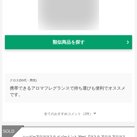
類似商品を探す
クロス(50代・男性)
携帯できるアロマフレグランスで持ち運びも便利でオススメ
です。
全てのおすすめコメント（2件）
SOLD
ハッピーアロママスク ペパーミント 30ml 【マスク アロマ アロマスプレー 花粉症 PM2.5 柑橘 サルボ リラックス 精油 ミスト 携帯 精油 携帯 リフレッシュ ファブリック 天然】