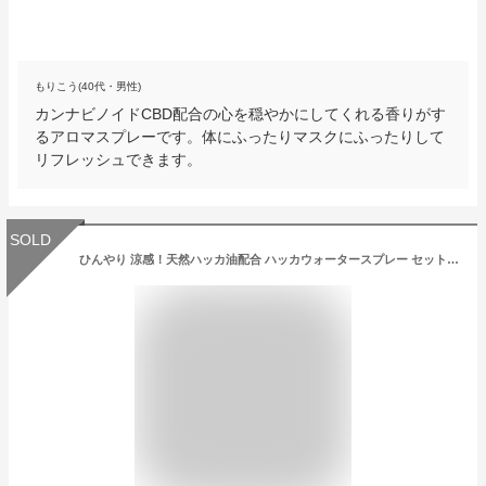
もりこう(40代・男性)
カンナビノイドCBD配合の心を穏やかにしてくれる香りがす
るアロマスプレーです。体にふったりマスクにふったりして
リフレッシュできます。
SOLD
ひんやり 涼感！天然ハッカ油配合 ハッカウォータースプレー セット(50ml&100mL) ミント ハッカ油スプレー ボディ マスクスプレー ボディミスト ハッカスプレー ミントスプレー クールミスト 冷感スプレー 冷感 子供 冷感グッズ 肌