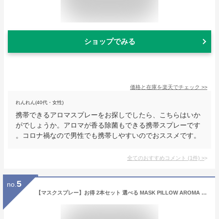
ショップでみる
価格と在庫を
楽天
でチェック
>>
れんれん(40代・女性)
携帯できるアロマスプレーをお探しでしたら、こちらはいか
がでしょうか。アロマが香る除菌もできる携帯スプレーです
。コロナ禍なので男性でも携帯しやすいのでおススメです。
全てのおすすめコメント
(
1
件)
>
5
no.
【マスクスプレー】お得 2本セット 選べる MASK PILLOW AROMA レソンシエル ジャポン ピロー アロマ 消臭 静菌 専用の箱付き