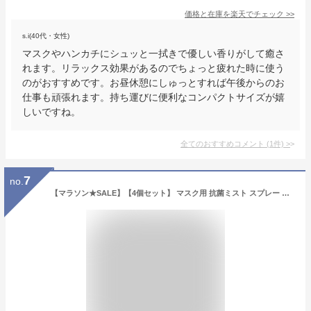
価格と在庫を
楽天
でチェック
>>
s.i(40代・女性)
マスクやハンカチにシュッと一拭きで優しい香りがして癒さ
れます。リラックス効果があるのでちょっと疲れた時に使う
のがおすすめです。お昼休憩にしゅっとすれば午後からのお
仕事も頑張れます。持ち運びに便利なコンパクトサイズが嬉
しいですね。
全てのおすすめコメント
(
1
件)
>
7
no.
【マラソン★SALE】【4個セット】 マスク用 抗菌ミスト スプレー アルコール 59％配合 抗菌 マスク ミント 強烈ミント ゆず 石鹸 香り 選べる4種類 通勤 通学 お仕事 デート 気分転換に コンパクト サイズ 携帯用【送料無料】【メール便不可】