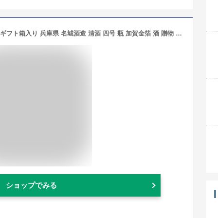
日本酒 雫ノ香 大吟醸 純金箔入 720ml ギフト箱入り 兵庫県 名城酒造 清酒 四号 瓶 加賀金箔 酒 贈物 御祝 ギフトセット プレゼント ギフト 酒
ショップでみる