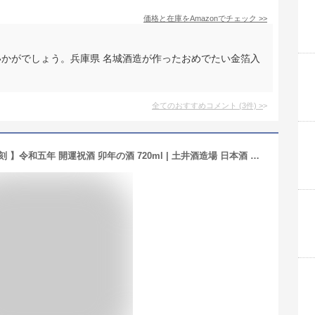
価格と在庫を
Amazon
でチェック
>>
いかがでしょう。兵庫県 名城酒造が作ったおめでたい金箔入
全てのおすすめコメント
(
3
件)
>
【ポイント5倍！期間限定】【 干支 彫刻 】令和五年 開運祝酒 卯年の酒 720ml | 土井酒造場 日本酒 本醸造 特別本醸造 正月 お祝い お歳暮 ギフト プレゼント 元日 卯 うさぎ ウサギ 新年 干支 年始 屠蘇