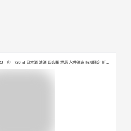
水芭蕉 純米大吟醸 干支ボトル 2023 卯 720ml 日本酒 清酒 四合瓶 群馬 永井酒造 時期限定 新年 お正月 みずばしょう えと