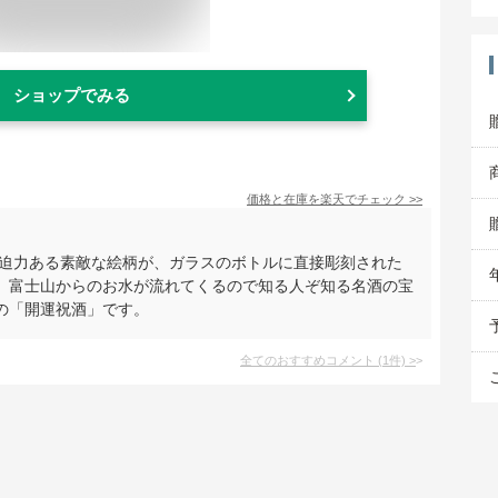
ショップでみる
価格と在庫を
楽天
でチェック
>>
た迫力ある素敵な絵柄が、ガラスのボトルに直接彫刻された
、富士山からのお水が流れてくるので知る人ぞ知る名酒の宝
の「開運祝酒」です。
全てのおすすめコメント
(
1
件)
>