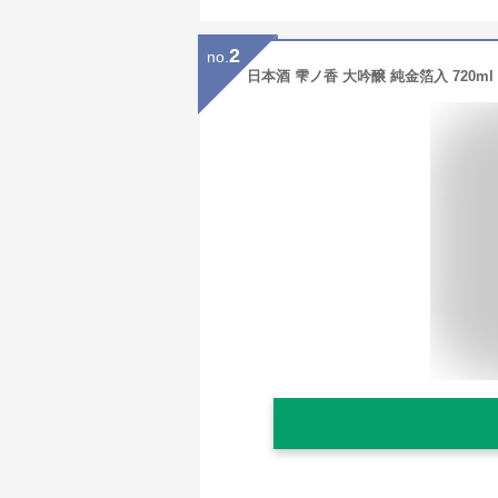
2
no.