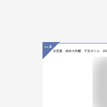
4
no.