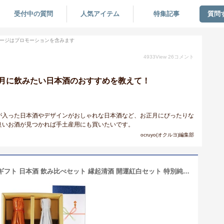
受付中の質問
人気アイテム
特集記事
質問
ージはプロモーションを含みます
4933
View
26
コメント
月に飲みたい日本酒のおすすめを教えて！
が入った日本酒やデザインがおしゃれな日本酒など、お正月にぴったりな
良いお酒が見つかれば手土産用にも買いたいです。
ocruyo(オクルヨ)編集部
【お歳暮ポイント10倍】 お酒 お歳暮 ギフト 日本酒 飲み比べセット 縁起清酒 開運紅白セット 特別純米＆特別本醸造 祝酒 ギフト ボックス入り 送料無料 楽ギフ 地鎮祭 開業祝い 開店祝い コンビニ受取対応商品 プレゼント