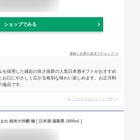
ショップでみる
価格と在庫を
楽天
でチェック
>>
ルを採用した縁起の良さ抜群の人気日本酒ギフトがおすすめ
とお口にやさしく広がる格別な味わい楽しめます。お正月料
の逸品です。
全てのおすすめコメント
(
1
件)
>
 純米大吟醸 極 [ 日本酒 福島県 1800ml ]