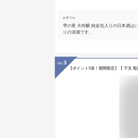
かずフル
雫の香 大吟醸 純金箔入りの日本酒は
りの清酒です。
3
no.