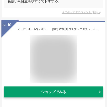
色使いも目立ちやすくておすすめ。
全てのおすすめコメント
(
1
件)
>
10
no.
オーバーオール鬼 ベビー [節分 衣装 鬼 コスプレ コスチューム 豆まき イベント なりきり 赤ちゃん ベビー 子供用 舞台劇 演劇 悪役 時代劇 仮装]【A-2059_901389(899297)】
ショップでみる