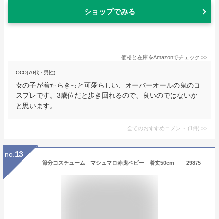
ショップでみる
価格と在庫を
Amazon
でチェック
>>
OCO(70代・男性)
女の子が着たらきっと可愛らしい、オーバーオールの鬼のコ
スプレです。3歳位だと歩き回れるので、良いのではないか
と思います。
全てのおすすめコメント
(
1
件)
>
13
no.
節分コスチューム マシュマロ赤鬼ベビー 着丈50cm 29875