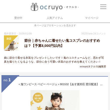
受付中
人気アイテム
マイページ
本ページはプロモーションを含みます
最終更新日：2026/01/06
3525
View
24
コメント
決定
節分｜赤ちゃんに着せたい鬼コスプレのおすすめ
は？【予算8,000円以内】
娘に節分で着せる衣装をプレゼントしたいです！鬼のコスチュームなど、思わず写
真を撮りたくなるような、節分に合う可愛い衣装のおすすめを教えてください！
ocruyo(オクルヨ)編集部
1
no.
＜鬼ワンピース ベビー ベージュ＞901532【あす楽対応 翌日配送】 【ベビー 赤ちゃん 80サイズ 節分 鬼 イベント パーティー コスチューム 仮装 コスプレ 子ども 子供 キッズ 衣装 パーティー お遊戯会 ワンピース 女の子 誕生日 プレゼント】