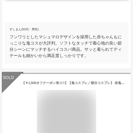
すしまん(50代・男性)
フンワリとしたマシュマロデザインを採用した赤ちゃんもに
っこりな鬼コスが大評判。ソフトなタッチで着心地の良い節
分シーンにマッチするハイコスパ商品。サッと着られてディ
テールも細かいから満足度しっかりです。
SOLD
【￥1,500オフクーポン有り!!】【鬼コスプレ／節分コスプレ】 赤鬼キャップ ベビー ハロウィン ハロウィーン