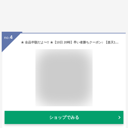
4
no.
★ 全品半額だよ〜!! ★【10日 20時】早い者勝ちクーポン♪ 【楽天1位!】 mocmof 節分 鬼 衣装 赤ちゃん 鬼のパンツ ベビー 服 ハロウィン 子供 男の子 女の子 ベビー服 スタイ セット 仮装 コスプレ パンツ 豆撒き 豆まき ズボン よだれかけ ビブ モクモフ 保育園 幼稚
ショップでみる