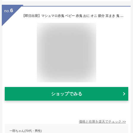
6
no.
【即日出荷】マシュマロ赤鬼 ベビー 赤鬼 おに オニ 節分 豆まき 鬼 コスプレ コスチューム ベビーサイズ 赤ちゃん クリアストーン 4560320884361
ショップでみる
価格と在庫を
楽天
でチェック
>>
一郎ちゃん(70代・男性)