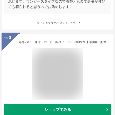
思います。ワンピースタイプなので着替えも楽で身長が伸び
ても着られると思うのでお薦めします。
全てのおすすめコメント（4件）
3
no.
節分 ベビー 鬼 オーバーオール ベビーセット901389 【 最強翌日配送 】 【ベビー 赤ちゃん 80サイズ 節分 鬼 イベント パーティー コスチューム 仮装 コスプレ 子ども 子供 キッズ 衣装 パーティー お遊戯会 男女兼用 男の子 女の子 誕生日 プレゼント】
ショップでみる