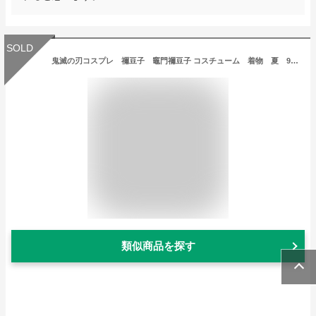
SOLD
鬼滅の刃コスプレ 禰豆子 竈門禰豆子 コスチューム 着物 夏 9点入り 女の子/子供用サイズ 110-150cm身長に合う コスプレ衣装 学園祭 文化祭 仮装 クリスマスパーティー 大人気漫画
類似商品を探す