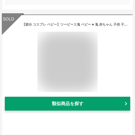
SOLD
【節分 コスプレ ベビー】ツーピース鬼 ベビー ■ 鬼 赤ちゃん 子供 子ども コスチューム コスプレ 豆まき 衣装 幼稚園 保育園 学校 イベント キャンペーン 施設 イベント すごい豆まき
類似商品を探す