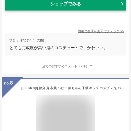
ショップでみる
価格と在庫を
楽天
でチェック
>>
ひまわり好き(40代・女性)
とても完成度が高い鬼のコスチュームで、かわいい。
全てのおすすめコメント（2件）
8
no.
[LiL Merry] 節分 鬼 衣装 ベビー 赤ちゃん 子供 キッズ コスプレ 鬼 パンツ ズボン スタイ 帽子 角 男の子 女の子 仮装 豆まき e0506