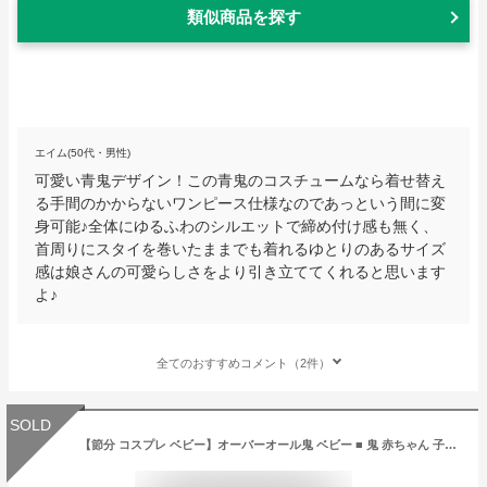
類似商品を探す
エイム(50代・男性)
可愛い青鬼デザイン！この青鬼のコスチュームなら着せ替え
る手間のかからないワンピース仕様なのであっという間に変
身可能♪全体にゆるふわのシルエットで締め付け感も無く、
首周りにスタイを巻いたままでも着れるゆとりのあるサイズ
感は娘さんの可愛らしさをより引き立ててくれると思います
よ♪
全てのおすすめコメント（2件）
SOLD
【節分 コスプレ ベビー】オーバーオール鬼 ベビー ■ 鬼 赤ちゃん 子供 子ども コスチューム コスプレ 豆まき 衣装 幼稚園 保育園 学校 イベント キャンペーン 施設 イベント すごい豆まき