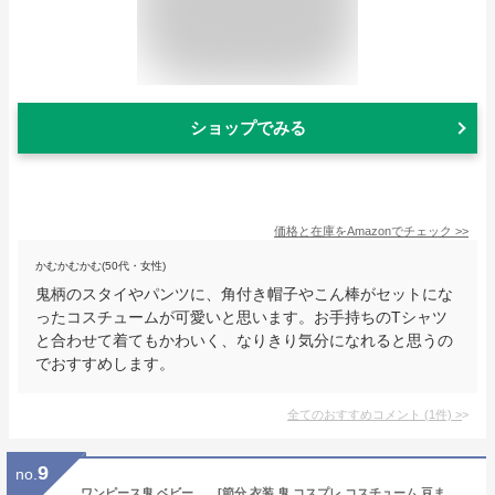
ショップでみる
価格と在庫を
Amazon
でチェック
>>
かむかむかむ(50代・女性)
鬼柄のスタイやパンツに、角付き帽子やこん棒がセットにな
ったコスチュームが可愛いと思います。お手持ちのTシャツ
と合わせて着てもかわいく、なりきり気分になれると思うの
でおすすめします。
全てのおすすめコメント
(
1
件)
>
9
no.
ワンピース鬼 ベビー [節分 衣装 鬼 コスプレ コスチューム 豆まき イベント なりきり 赤ちゃん ベビー 子供用 舞台劇 演劇 悪役 時代劇 仮装]【A-2064_901525(899266)】