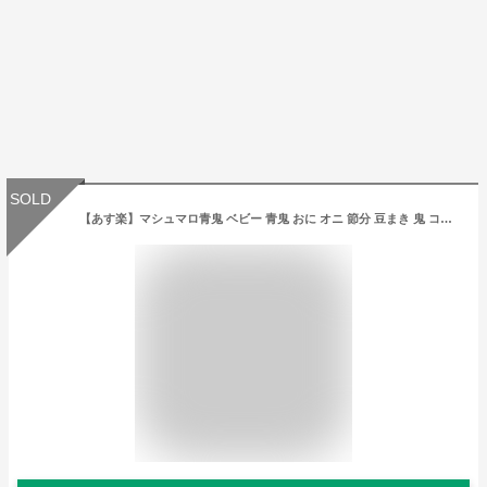
SOLD
【あす楽】マシュマロ青鬼 ベビー 青鬼 おに オニ 節分 豆まき 鬼 コスプレ コスチューム ベビーサイズ 赤ちゃん クリアストーン 4560320884378