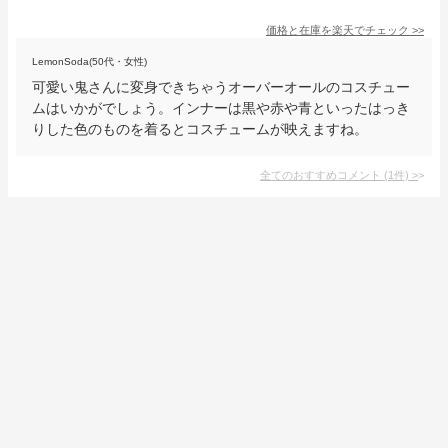
価格と在庫を
楽天
でチェック
>>
LemonSoda(50代・女性)
可愛い鬼さんに変身できちゃうオーバーオールのコスチュー
ムはいかがでしょう。インナーは黒や赤や青といったはっき
りした色のものを着るとコスチュームが映えますね。
全てのおすすめコメント
(
1
件)
>