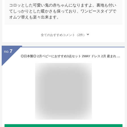
コロッとした可愛い鬼の赤ちゃんになりますよ。裏地も付い
てしっかりとした暖かさも保っており、ワンピースタイプで
オムツ替えも楽々出来ます。
全てのおすすめコメント（2件）
7
no.
◎日本製◎ 2月ベビーにおすすめ3点セット 2WAY ドレス 2月 産まれ 春 秋 冬 新生児 カバーオール ベビー 服 セット ガラガラ スタイ ツーウェイ 50 60 70 80 鬼 節分 コスプレ 豆まき インスタ映え トラ 虎柄 おに ベビー 服 川端縫製 鬼のパンツ おもしろ