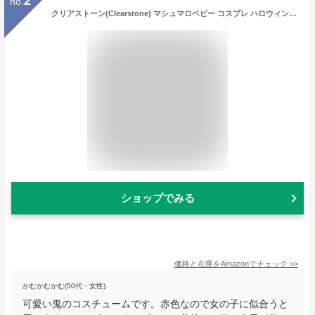
2
no.
クリアストーン(Clearstone) マシュマロベビー コスプレ ハロウィン 節分 着ぐるみ マシュマロ赤鬼 ベビー 80cm レッド
ショップでみる
価格と在庫を
Amazon
でチェック
>>
かむかむかむ(50代・女性)
可愛い鬼のコスチュームです。赤色なので女の子に似合うと