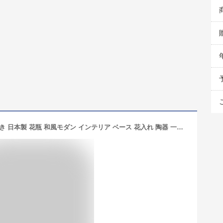
壁掛け花瓶 花器 陶器 一輪挿し 信楽焼き 日本製 花瓶 和風モダン インテリア ベース 花入れ 陶器 一輪挿し 花器 陶器 花器 フラワーベース 和雑貨 ナチュラル 花瓶 花入れ 和風モダン 壁掛けベース 一輪挿し 陶器 花器 花瓶 和陶器掛け花 八