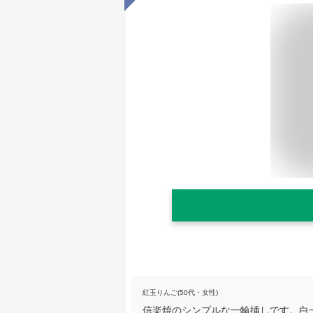
紅玉りんご(50代・女性)
信楽焼のシンプルな一輪挿しです。白