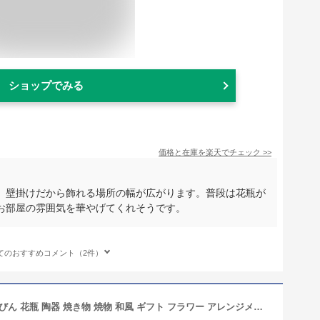
ショップでみる
価格と在庫を
楽天
でチェック
>>
。壁掛けだから飾れる場所の幅が広がります。普段は花瓶が
お部屋の雰囲気を華やげてくれそうです。
てのおすすめコメント（2件）
一輪挿し 和モダン おしゃれ 日本製 花びん 花瓶 陶器 焼き物 焼物 和風 ギフト フラワー アレンジメント 白 ホワイト 花 信楽焼 花器 花入れ インテリア 贈り物 プレゼント 開店祝い 母の日【お買得品】信楽焼 風水白色ボール花入(木台付き)《代引不可商品》