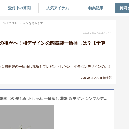
受付中の質問
人気アイテム
特集記事
質問
ージはプロモーションを含みます
3215
View
42
コメント
きの祖母へ！和デザインの陶器製一輪挿しは？【予算
れな陶器製の一輪挿し花瓶をプレゼントしたい！和モダンデザインの、お
ocruyo(オクルヨ)編集部
フラワーベース かわいい 花瓶 小さめ 陶器 つや消し面 おしゃれ 一輪挿し 花器 欧モダン シンプルデザイン インテリア装飾 生け花 和風花瓶 (ディープグリーン)