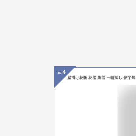
4
no.