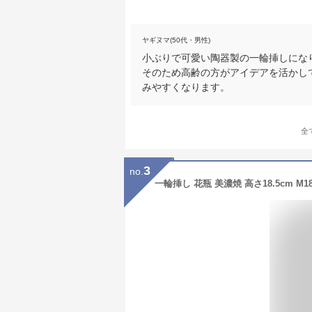
ヤギヌマ(50代・男性)
小ぶりで可愛い陶器製の一輪挿しにな
そのため高齢の方がアイデアを活かし
みやすくなります。
全
3
no.