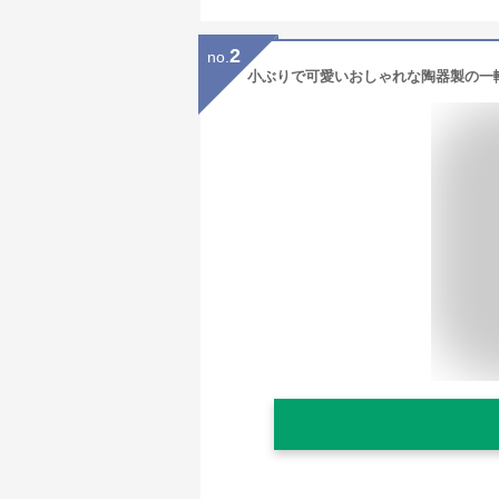
2
no.