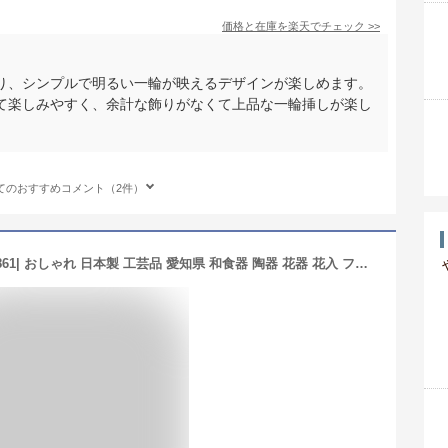
価格と在庫を
楽天
でチェック
>>
り、シンプルで明るい一輪が映えるデザインが楽しめます。
て楽しみやすく、余計な飾りがなくて上品な一輪挿しが楽し
てのおすすめコメント（2件）
一輪挿し 花瓶 美濃焼 高さ18.5cm M1861| おしゃれ 日本製 工芸品 愛知県 和食器 陶器 花器 花入 フラワーベース 父の日 母の日 プレゼント ギフト