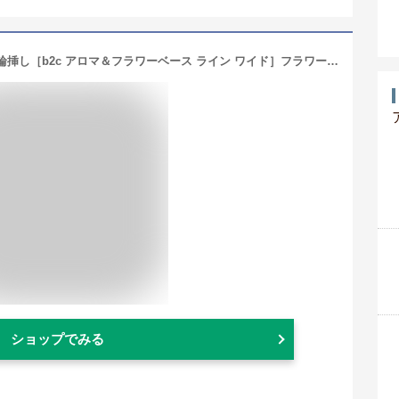
小ぶりで可愛いおしゃれな陶器製の一輪挿し［b2c アロマ＆フラワーベース ライン ワイド］フラワーベース 花瓶 花器 サラサデザインストアsarasa design store ＃SL_AR
ショップでみる