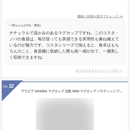
価格と在庫を
楽天
でチェック
>>
一郎ちゃん(70代・男性)
ナチュラルで温かみのあるマグカップですね。このコスタ・
ノバの食器は、毎日使っても実感できる実用性も兼ね備えて
いるのが魅力です。コスタシリーズで揃えると、食卓はもち
ろんのこと、食器棚に収納した際も統一感が出て、一層美し
く収納できますね。
全てのおすすめコメント
(
1
件)
>
12
no.
アラビア ARABIA マグカップ 北欧 6669 マグカップ パラティッシブラック ホワイト系 ブラック