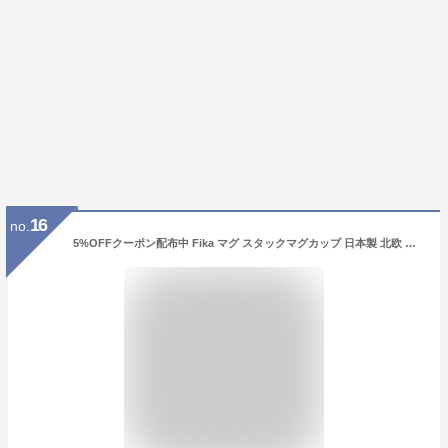
16
no.
5%OFFクーポン配布中 Fika マグ スタックマグカップ 日本製 北欧 デザイン スタック 省スペース/重ね置き/マグカップ/スタッキングマグ/コップ/ギフト/プレゼント/誕生日/記念日/スタッキング/おしゃれ/オシャレ/かわいい/磁器/陶器/日本製/通販/楽天