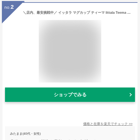
2
no.
＼店内、最安挑戦中／ イッタラ マグカップ ティーマ Iittala Teema 北欧 フィンランド コーヒーカップ 食器 コップ インテリア キッチン 北欧雑貨 Mug
ショップでみる
価格と在庫を
楽天
でチェック
>>
みたまま(40代・女性)