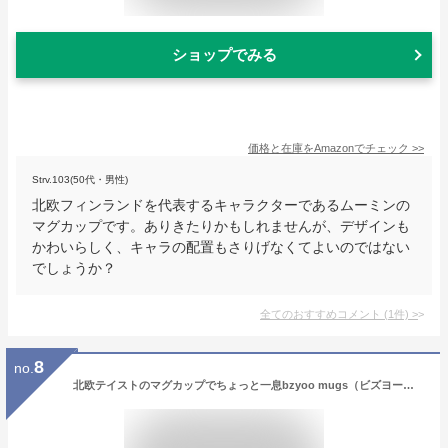
ショップでみる
価格と在庫を
Amazon
でチェック
>>
Strv.103(50代・男性)
北欧フィンランドを代表するキャラクターであるムーミンの
マグカップです。ありきたりかもしれませんが、デザインも
かわいらしく、キャラの配置もさりげなくてよいのではない
でしょうか？
全てのおすすめコメント
(
1
件)
>
8
no.
北欧テイストのマグカップでちょっと一息bzyoo mugs（ビズヨー マグ）BLUE【マグカップ 北欧 コーヒーカップ コップ キッチン キッチングッズ プレゼント プチギフト にも！】