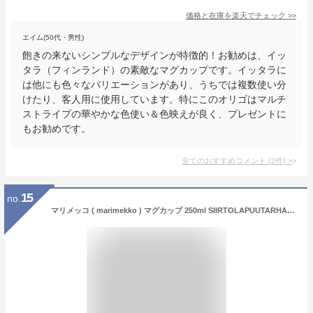
価格と在庫を
楽天
でチェック
>>
エイム(50代・男性)
飽きの来ないシンプルなデザインが特徴的！お勧めは、イッ
タラ（フィンランド）の素敵なマグカップです。イッタラに
は他にも色々なバリエーションがあり、うちでは複数使い分
けたり、客人用に使用しています。特にこのオリゴはマルチ
ストライプの華やかな色使い＆色映えが良く、プレゼントに
もお勧めです。
全てのおすすめコメント
(
2
件)
>
15
no.
マリメッコ ( marimekko ) マグカップ 250ml SIIRTOLAPUUTARHA ( シイルトラプータルハ ） 【 正規販売店 】