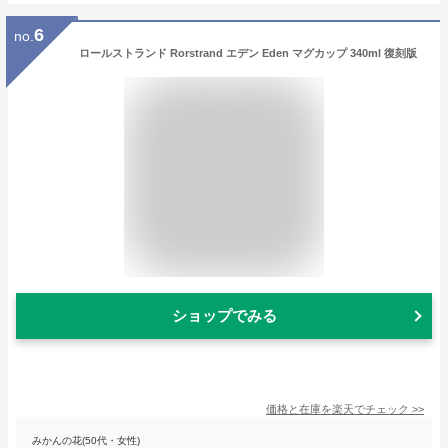
6
no.
ロールストランド Rorstrand エデン Eden マグカップ 340ml 復刻版
ショップでみる
価格と在庫を
楽天
でチェック
>>
みかんの花(50代・女性)