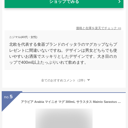
ショップでみる
価格と在庫を
楽天
でチェック
>>
ニジマル(40代・女性)
北欧を代表する食器ブランドのイッタラのマグカップならプ
レゼントに間違いないですね。デザインは男女どちらでも使
いやすいお洒落でスッキリとしたデザインです。大き目のカ
ップで400ml以上たっぷりいれて飲めます。
全てのおすすめコメント（2件）
5
no.
アラビア Arabia マイニオ マグ 300mL サラスタス Mainio Sarastus マグカップ 北欧 1025642 / 6411801004649 Mug 食器 フィンランド おしゃれ あす楽