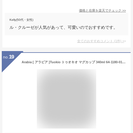
価格と在庫を
楽天
でチェック
>>
Kelly(50代・女性)
ル・クルーゼが人気があって、可愛いのでおすすめです。
全てのおすすめコメント
(
1
件)
>
19
no.
Arabia [ アラビア ]Tuokio トゥオキオ マグカップ 340ml 64-1180-018467-0 フィンランド北欧食器 磁器 新生活 [並行輸入品]