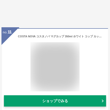
11
no.
COSTA NOVA コスタノバ マグカップ 350ml ホワイト コップ カップ グラス 北欧食器 おしゃれ インテリア雑貨 北欧テイスト キッチン かわいい 陶器 洋食器 ギフト プレゼント 耐熱 食洗機 電子レンジ 新生活 敬老 パーティー おうち時間【あす楽対応】
ショップでみる