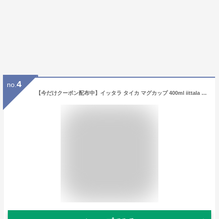
4
no.
【今だけクーポン配布中】イッタラ タイカ マグカップ 400ml iittala taika mug イラスト 陶磁器 コーヒーカップ 珈琲 ティーカップ 紅茶 キッチン 皿 食器 食洗機対応 誕生日プレゼント 結婚祝い ギフト おしゃれ 【ラッピング対象外】