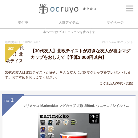
受付中
人気アイテム
マイページ
本ページはプロモーションを含みます
最終更新日：2026/07/07
2463
View
35
コメント
決定
【30代友人】北欧テイストが好きな友人が喜ぶマグ
カップをおしえて【予算3,000円以内】
30代の友人は北欧テイストが好き。そんな友人に北欧マグカップをプレゼントしま
す。おすすめをおしえてください。
こぐまたん(50代・女性)
1
no.
マリメッコ Marimekko マグカップ 北欧 250mL ウニッコ / シイルトラプータルハ / ティアラ / ヴェルイェクセトゥ / キールナ 他 コップ 母の日