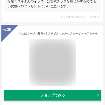
松尾ミユキさんのイラストは北欧チックな感じがするので若
い女性へのプレゼントにいいと思います。
全てのおすすめコメント
(
1
件)
>
10
no.
【今だけクーポン配布中】アラビア マグカップ ムーミン マグ 300ml ARABIA MOOMIN MUG 黄金のしっぽ THE GOLDEN TALE 夏 記念モデル ムーミン谷のなかまたち ムーミンバレー キャラクター イラスト 人気 ブランド 【ラッピング対象外】 誕生日 プレゼント ギフト
ショップでみる