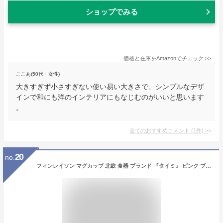
ショップでみる
価格と在庫を
Amazon
でチェック
>>
ここあ(50代・女性)
大きすぎず小さすぎない使い易い大きさで、シンプルなデザ
インで和にも洋のインテリアにもなじむのがいいと思います
。
全てのおすすめコメント
(
1
件)
>
20
no.
フィンレイソン マグカップ 北欧 食器 ブランド 『タイミ』 ピンク ブルー おしゃれ コップ