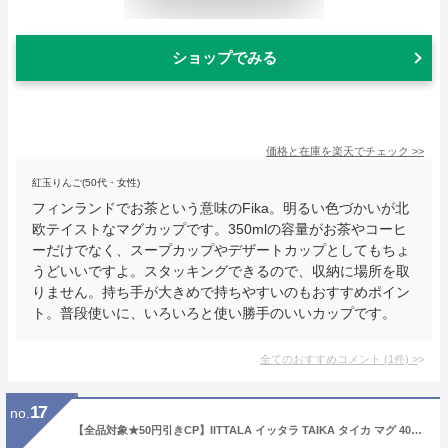
ショップでみる
価格と在庫を
楽天
でチェック
>>
紅玉りんご(50代・女性)
フィンランドでお茶という意味のFika。明るい色づかいが北
欧テイストなマグカップです。350mlの容量がお茶やコーヒ
ーだけでなく、スープカップやデザートカップとしてもちょ
うどいいですよ。スタッキングできるので、収納に場所を取
りません。持ち手が大きめで持ちやすいのもおすすめポイン
ト。普段使いに、いろいろと使い勝手のいいカップです。
全てのおすすめコメント
(
1
件)
>
17
no.
【全品対象★50円引きCP】IITTALA イッタラ TAIKA タイカ マグ 400ml ホワイト 他全3色 マグカップ イッタラ コップ キッチン 用品 インテリア 食器 料理 食器洗い機 対応 陶磁器 ギフト プレゼント 0.4L 北欧 雑貨 フィンランド 【ラッピング対象外】