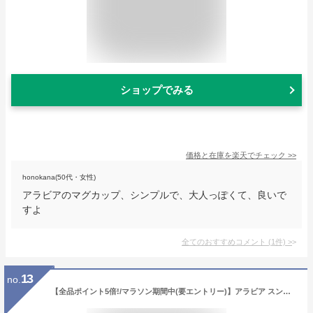
ショップでみる
価格と在庫を
楽天
でチェック
>>
honokana(50代・女性)
アラビアのマグカップ、シンプルで、大人っぽくて、良いで
すよ
全てのおすすめコメント
(
1
件)
>
13
no.
【全品ポイント5倍!/マラソン期間中(要エントリー)】アラビア スンヌンタイ 100641 マグカップ 350ml 復刻版 Arabia Sunnuntai 【耐熱 電子レンジ対応 マグ ギフト】