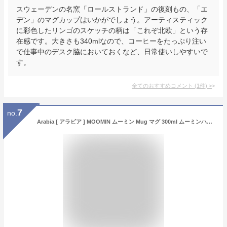
スウェーデンの名窯「ロールストランド」の復刻もの、「エ
デン」のマグカップはいかがでしょう。アーティスティック
に彩色したリンゴのスケッチの柄は「これぞ北欧」という存
在感です。大きさも340mlなので、コーヒーをたっぷり注い
で仕事中のデスク脇においておくなど、日常使いしやすいで
す。
全てのおすすめコメント
(
1
件)
>
7
no.
Arabia [ アラビア ] MOOMIN ムーミン Mug マグ 300ml ムーミンハウス 1015964/6411801001198 新生活 [並行輸入品]