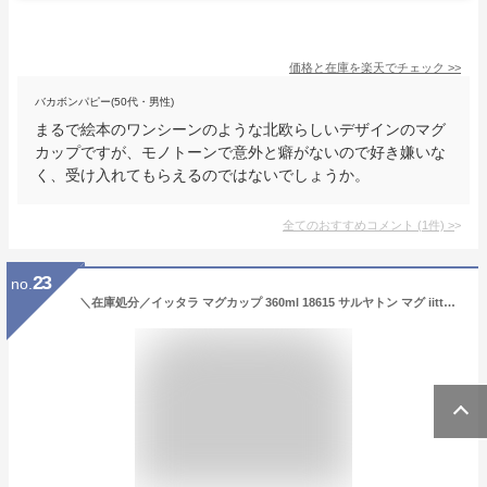
価格と在庫を
楽天
でチェック
>>
バカボンパピー(50代・男性)
まるで絵本のワンシーンのような北欧らしいデザインのマグ
カップですが、モノトーンで意外と癖がないので好き嫌いな
く、受け入れてもらえるのではないでしょうか。
全てのおすすめコメント
(
1
件)
>
23
no.
＼在庫処分／イッタラ マグカップ 360ml 18615 サルヤトン マグ iittala Sarjaton 陶器 電子レンジ対応 おしゃれ かわいい プレゼント マグカップ カップ コップ 食器 北欧 イッタラ ホワイト メッツァ レッティレッドクレイ ティッキ ティッキレッド【並行輸入品】