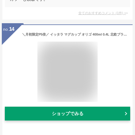
全てのおすすめコメント
(
1
件)
>
14
no.
＼月初限定P5倍／ イッタラ マグカップ オリゴ 400ml 0.4L 北欧ブランド インテリア 食器 デザイン お洒落 iittala ORIGO MUG 母の日
ショップでみる