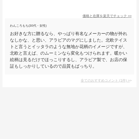
価格と在庫を
楽天
でチェック
>>
わんころもち(30代・女性)
お好きな方に贈るなら、やっぱり有名なメーカーの物が外れ
なしかな、と思い、アラビアのマグにしました。北欧テイス
トと言うとイッタラのような無地か花柄のイメージですが、
北欧と言えば、のムーミンなら変化もつけられます。暖かい
絵柄は見るだけでほっこりするし、アラビア製で、お店の保
証もしっかりしているので品質もばっちり。
全てのおすすめコメント
(
1
件)
>