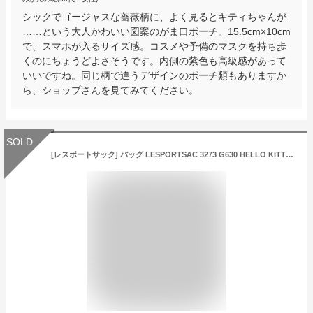
シックでゴージャスな薔薇柄に、よく見るとキティちゃんが
……という大人かわいい図案のがま口ポーチ。15.5cm×10cm
で、スマホが入るサイズ感。コスメや予備のマスクを持ち歩
くのにちょうどよさそうです。内側の紫色も高級感があって
いいですね。同じ柄で違うデザインのポーチ類もありますか
ら、ショップさんを見てみてください。
SOLD
[レスポートサック] バッグ LESPORTSAC 3273 G630 HELLO KITTY ハローキティ PETITE WEEKENDER CROSSBODY レディース [並行輸入品]