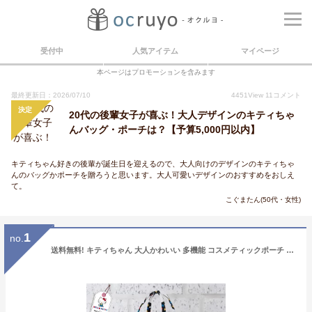
受付中
人気アイテム
マイページ
本ページはプロモーションを含みます
最終更新日：2026/07/10
4451
View
11
コメント
決定
20代の後輩女子が喜ぶ！大人デザインのキティちゃ
んバッグ・ポーチは？【予算5,000円以内】
キティちゃん好きの後輩が誕生日を迎えるので、大人向けのデザインのキティちゃ
んのバッグかポーチを贈ろうと思います。大人可愛いデザインのおすすめをおしえ
て。
こぐまたん(50代・女性)
1
no.
送料無料! キティちゃん 大人かわいい 多機能 コスメティックポーチ プレゼントに最適 高収納 バッグインバッグ コスメポーチ marie more 日本製 かくれんぼキティ サンリオ さわやか 涼しい 【あす楽対応】 限定柄 たくさん入る 【レビューご記入でポーチなどプレゼント】