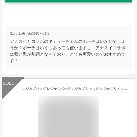
風と共に去りぬ(30代・女性)
アナスイとコラボのキティーちゃんのポーチはいかがでしょ
うか？ポーチはいくつあっても使いますし、アナスイコラボ
は紫と黒が基調となぅており、とても可愛いのでおすすめで
す！
SOLD
レジカゴバッグ レジかごバッグ レジカゴ リュック レジかごリュック エコバッグ HELLO KITTY ハローキティ サンリオ 抗菌 防臭 撥水 はっ水 2WAY マザーズバッグ 大容量 折りたたみ コンパクト 7001