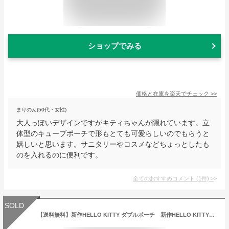
ショップでみる
価格と在庫を
楽天
でチェック
>>
まりのん(50代・女性)
大人っぽいデザインですがキティちゃんが隠れています。立
体型のキューブポーチで形もとても可愛らしいのでもらうと
嬉しいと思います。サニタリーやコスメなどちょっとしたも
のを入れるのに便利です。
全てのおすすめコメント
(
1
件)
>
SOLD
【送料無料】新作HELLO KITTY ダブルポーチ 新作HELLO KITTY化粧ポーチ／キュートなハローキティポーチ( 新作キティちゃん雑貨・サンリオキャラクターグッズ・レディース雑貨）