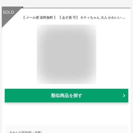
SOLD
【 メール便 送料無料 】 【 あす楽 可】 キティちゃん 大人 かわいい がま口 マルチポーチ marie more メアリーモア 薔薇柄 mm-0044mk-bl サンリオ
類似商品を探す
みかんの花(50代・女性)