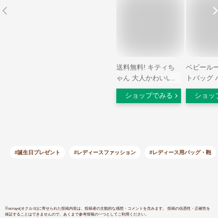
送料無料! キティち
ベビールー
ゃん 大人かわいい
トバッグ 
多機能 コスメティッ
ィ フェイ
ショップでみる
ショッ
クポーチ プレゼント
オ ルート
に最適 高収納 バッ
げかばん
グインバッグ コスメ
ポーチ marie more
日本製 かくれんぼキ
ティ サンリオ さわ
#誕生日プレゼント
#レディースファッション
#レディース用バッグ・鞄
やか 涼しい 【あす
楽対応】 限定柄 た
くさん入る 【レビュ
ーご記入でポーチな
どプレゼント】
※
ocruyo(オクルヨ)
に寄せられた投稿内容は、投稿者の主観的な感想・コメントを含みます。 投稿の信憑性・正確性を
保証することはできませんので、あくまで参考情報の一つとしてご利用ください。