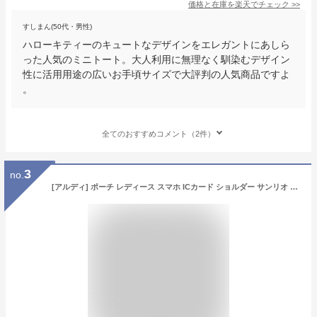
価格と在庫を
楽天
でチェック
>>
すしまん(50代・男性)
ハローキティーのキュートなデザインをエレガントにあしら
った人気のミニトート。大人利用に無理なく馴染むデザイン
性に活用用途の広いお手頃サイズで大評判の人気商品ですよ
。
全てのおすすめコメント（2件）
3
no.
[アルディ] ポーチ レディース スマホ ICカード ショルダー サンリオ キティブラック