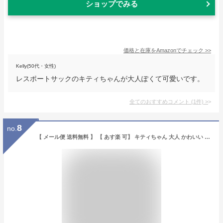
ショップでみる
価格と在庫を
Amazon
でチェック
>>
Kelly(50代・女性)
レスポートサックのキティちゃんが大人ぽくて可愛いです。
全てのおすすめコメント
(
1
件)
>
8
no.
【 メール便 送料無料 】 【 あす楽 可】 キティちゃん 大人 かわいい キューブポーチ marie more メアリーモア 薔薇柄 サニタリーポーチにも便利です mm-0037mk-bl サンリオ