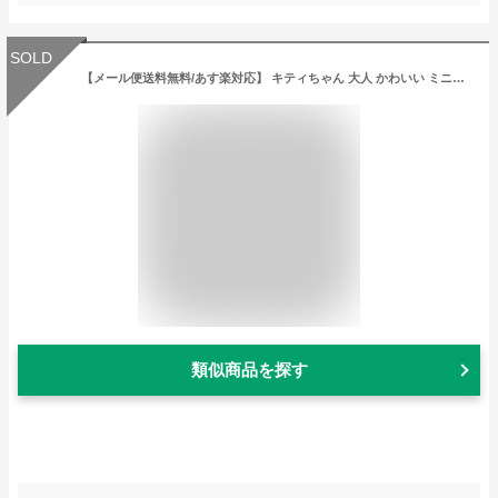
SOLD
【メール便送料無料/あす楽対応】 キティちゃん 大人 かわいい ミニトートバッグ 薔薇柄 ランチバッグにも便利 エコバッグ 可愛すぎない バラ柄 花柄 オシャレ 敬老の日に プレゼント ギフトラッピング無料 ピンク 特別柄 当店限定 サンリオ お弁当箱入れに最適 手提げトート
類似商品を探す