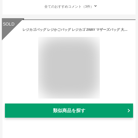
全てのおすすめコメント（3件）
SOLD
レジカゴバッグ レジかごバッグ レジカゴ 2WAY マザーズバッグ 大容量 リュック レジかごリュック エコバッグ HELLO KITTY ハローキティ サンリオ 抗菌 防臭 撥水 はっ水 折りたたみ コンパクト 7001
類似商品を探す