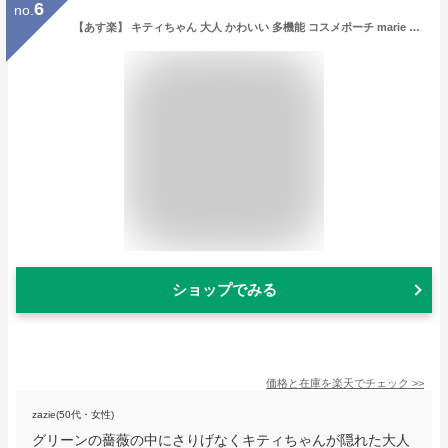
6
no.
【あす楽】 キティちゃん 大人 かわいい 多機能 コスメポーチ marie more 日本製 メアリーモア 薔薇柄 mm-0039mk-bl サンリオ 秋冬 収納が多い 大容量 大きめ バッグインバッグ 日本製 オリジナル柄 送料無料 化粧ポーチ 小物入れ トラベルポーチ マスクポーチ
ショップでみる
価格と在庫を
楽天
でチェック
>>
zazie(50代・女性)
グリーンの薔薇の中にさりげなくキティちゃんが隠れた大人