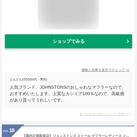
ショップでみる
価格と在庫を
楽天
でチェック
>>
どんどん1555(50代・男性)
人気ブランド、JOHNSTONSのおしゃれなマフラーなので、
おすすめいたします。上質なカシミア100％なので、高級感
があり貰ってうれしいです。
全てのおすすめコメント
(
1
件)
>
18
no.
【国内正規取扱店】ジョンストンズ ストール マフラーレディース メンズ カシミア 中判 Johnstons チェック柄 カシミヤ100% ロング 190×35cm WA57 Woven Scarf【国内正規代理店 アイテム 】【2020AW 新作】