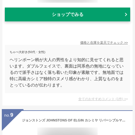
ショップでみる
価格と在庫を
楽天
でチェック
>>
ちゃぺ大好き(50代・女性)
ヘリンボーン柄が大人の男性をより知的に見せてくれると思
います。ダブルフェイスで、裏面は同系色の無地になってい
るので派手さはなく落ち着いた印象が素敵です。無地面では
特に高級カシミア独特のヌメリ感がわかり、上質なものをま
とっているのが伝わります。
全てのおすすめコメント
(
1
件)
>
9
no.
ジョンストンズ JOHNSTONS OF ELGIN カシミヤ リバーシブルマフラー メンズ レディース ru6655【返品送料無料】【ラッピング無料】[2022AW]