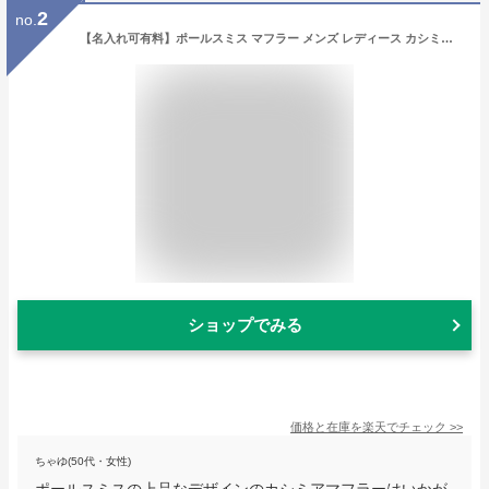
2
no.
【名入れ可有料】ポールスミス マフラー メンズ レディース カシミヤ100% ドット 全3色 525F ES09 Made in ITALY 男女兼用 ギフト用無地BOX選べます
ショップでみる
価格と在庫を
楽天
でチェック
>>
ちゃゆ(50代・女性)
ポールスミスの上品なデザインのカシミアマフラーはいかが