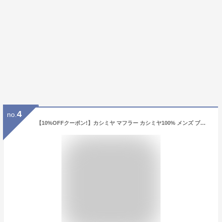
4
no.
【10%OFFクーポン!】カシミヤ マフラー カシミヤ100% メンズ ブランド Filomo 無地 メンズマフラー 秋 冬 50cm × 190cm 高品質 内モンゴル産 極やわカシミヤ ベビカシ カシミヤマフラー カシミヤ ストール バレンタイン ギフト 【名入れ刺繍対象】 7F (02000277-mens-1r)