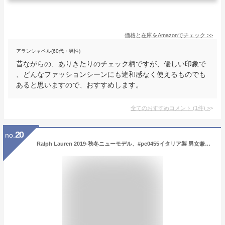
価格と在庫を
Amazon
でチェック
>>
アランシャペル(60代・男性)
昔ながらの、ありきたりのチェック柄ですが、優しい印象で
、どんなファッションシーンにも違和感なく使えるものでも
あると思いますので、おすすめします。
全てのおすすめコメント
(
1
件)
>
20
no.
Ralph Lauren 2019-秋冬ニューモデル、#pc0455イタリア製 男女兼用,クラシック リバーシブル マフラー (ラルフローレン) (ワンサイズ, ブラック/グレー001) [並行輸入品]