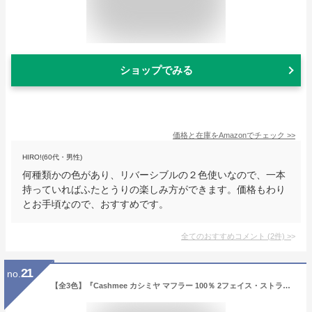
ショップでみる
価格と在庫を
Amazon
でチェック
>>
HIRO!(60代・男性)
何種類かの色があり、リバーシブルの２色使いなので、一本
持っていればふたとうりの楽しみ方ができます。価格もわり
とお手頃なので、おすすめです。
全てのおすすめコメント
(
2
件)
>
21
no.
【全3色】『Cashmee カシミヤ マフラー 100％ 2フェイス・ストライプ柄 シングル リバーシブル マフラー/Becrux 3color』カシミアマフラー メンズマフラー カシミヤマフラー カシミヤ100％ カシミア100％ 男性 ビジネス シンプル おしゃれ 彼氏 誕生日 プレゼント 贈り物