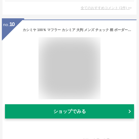
全てのおすすめコメント
(
1
件)
>
10
no.
カシミヤ 100％ マフラー カシミア 大判 メンズ チェック 柄 ボーダー ブロック ブランド ギフトボックス入り 厚手 プレゼント 誕生日 贈り物 男 性 結婚式 クリスマス b0021a
ショップでみる