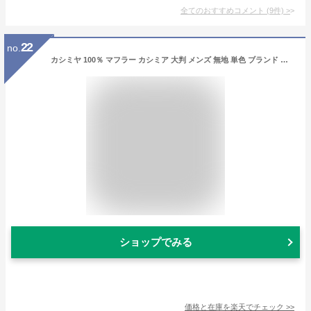
全てのおすすめコメント
(
9
件)
>
22
no.
カシミヤ 100％ マフラー カシミア 大判 メンズ 無地 単色 ブランド ギフトボックス入り 厚手 プレゼント 誕生日 贈り物 男 性 結婚式 クリスマス a0025a
ショップでみる
価格と在庫を
楽天
でチェック
>>