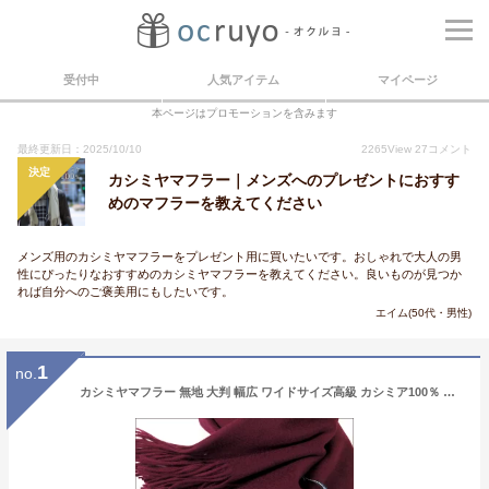
受付中
人気アイテム
マイページ
本ページはプロモーションを含みます
最終更新日：2025/10/10
2265
View
27
コメント
決定
カシミヤマフラー｜メンズへのプレゼントにおすす
めのマフラーを教えてください
メンズ用のカシミヤマフラーをプレゼント用に買いたいです。おしゃれで大人の男
性にぴったりなおすすめのカシミヤマフラーを教えてください。良いものが見つか
れば自分へのご褒美用にもしたいです。
エイム(50代・男性)
1
no.
カシミヤマフラー 無地 大判 幅広 ワイドサイズ高級 カシミア100％ マフラー 全20色 60cm巾