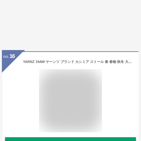
16
no.
YARNZ 19AW ヤーンツ ブランド カシミア ストール 春 春物 秋冬 大判ストール ショール 春夏 カシミヤ 100% メンズ レディース 薄手 NEWYORK 大判 カシミヤストール 【送料無料】 クリスマス 早割