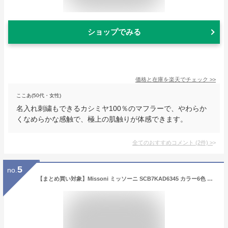
ショップでみる
価格と在庫を
楽天
でチェック
>>
ここあ(50代・女性)
名入れ刺繍もできるカシミヤ100％のマフラーで、やわらか
くなめらかな感触で、極上の肌触りが体感できます。
全てのおすすめコメント
(
2
件)
>
5
no.
【まとめ買い対象】Missoni ミッソーニ SCB7KAD6345 カラー6色 カシミヤ マフラー ストール 無地 メンズ【set_buy】