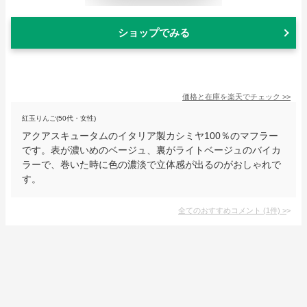
ショップでみる
価格と在庫を
楽天
でチェック
>>
紅玉りんご(50代・女性)
アクアスキュータムのイタリア製カシミヤ100％のマフラー
です。表が濃いめのベージュ、裏がライトベージュのバイカ
ラーで、巻いた時に色の濃淡で立体感が出るのがおしゃれで
す。
全てのおすすめコメント
(
1
件)
>