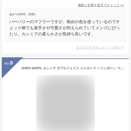
価格と在庫を
楽天
でチェック
>>
あかり(40代・女性)
バーバリーのマフラーですが、暗めの色を使っているのでチ
ェック柄でも派手さや可愛さが抑えられていてメンズにぴっ
たり。カシミアの柔らかさが気持ち良いです。
全てのおすすめコメント
(
1
件)
>
8
no.
SHIPS SHIPS: カシミヤ ダブルフェイス ジャカード ヘリンボーン マフラー シップス ファッション雑貨 マフラー・ストール・ネックウォーマー ブラウン グレー カーキ ネイビー【送料無料】