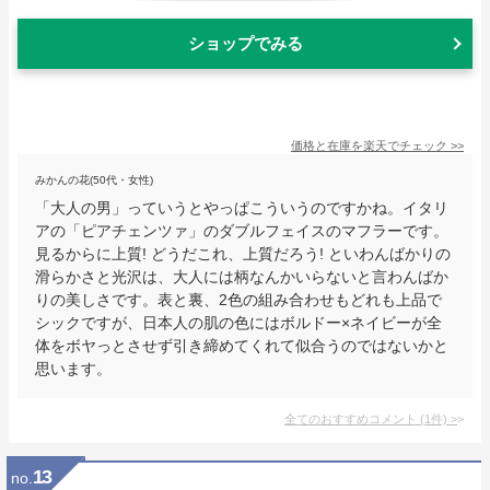
ショップでみる
価格と在庫を
楽天
でチェック
>>
みかんの花(50代・女性)
「大人の男」っていうとやっぱこういうのですかね。イタリ
アの「ピアチェンツァ」のダブルフェイスのマフラーです。
見るからに上質! どうだこれ、上質だろう! といわんばかりの
滑らかさと光沢は、大人には柄なんかいらないと言わんばか
りの美しさです。表と裏、2色の組み合わせもどれも上品で
シックですが、日本人の肌の色にはボルドー×ネイビーが全
体をボヤっとさせず引き締めてくれて似合うのではないかと
思います。
全てのおすすめコメント
(
1
件)
>
13
no.