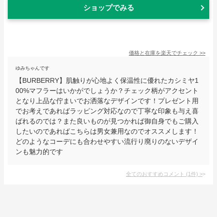
ショップでみる
価格と在庫を
楽天
でチェック
>>
ゆみちゃんです
【BURBERRY】肌触りが心地よく保温性に優れたカシミヤ1
00%マフラーはいかがでしょうか？チェック柄がアクセント
となり上品な佇まいでお洒落なデザインです！プレゼント用
でお考えであればラッピング対応なので丁寧な印象も与え喜
ばれるのでは？また良いものが見つかれば御自身でもご購入
したいのであればこちらは男女兼用なのでオススメします！
どのようなコーデにも合わせやすい流行り廃りのないデザイ
ンも魅力的です
全てのおすすめコメント
(
1
件)
>