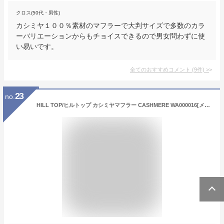
クロス(50代・男性)
カシミヤ１００％素材のマフラーで大判サイズで多数のカラ
ーバリエーションからもチョイスできるので男女問わずに使
い易いです。
全てのおすすめコメント
(
9
件)
>
23
no.
HILL TOP/ヒルトップ カシミヤマフラー CASHMERE WA000016[メンズ マフラー スカーフ ストール ウール カシミア カシミヤ シンプル 無地 チェック 180cm 25cm おしゃれ かっこいい 冬服 冬物 冬 大人 彼氏 プレゼント]