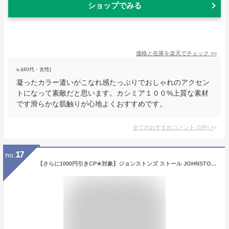
ショップでみる
価格と在庫を
楽天
でチェック
>>
s.i(40代・女性)
凝ったカラー遣いがこなれ感たっぷりでおしゃれのアクセン
トになって素敵だと思います。カシミア１００%上質な素材
です滑らかな肌触りが心地よくおすすめです。
全てのおすすめコメント
(
1
件)
>
17
no.
【さらに1000円引きCP★対象】ジョンストンズ ストール JOHNSTONS ストール メンズ レディース ブラック 黒 ブラウン 茶 WA000056 ブランド カシミア カシミヤ マフラー スカーフ ストール 羽織 ブランケット チェック柄 ニット シンプル ひざ掛け スコットランド