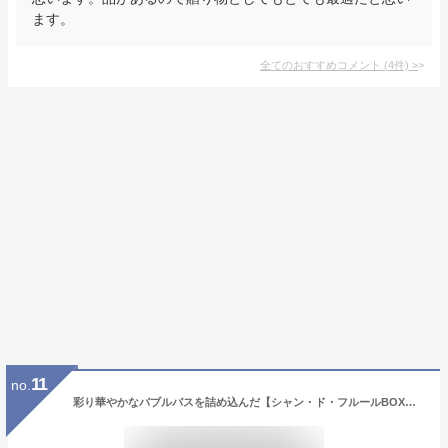
ます。
全てのおすすめコメント
(
4
件)
>
11
no.
彩り華やかなバブルバスを詰め込んだ【シャン・ド・フルールBOXバスペタル（入浴料 入浴剤）】誕生日 ギフト プレゼント 女性 贈り物 泡風呂を楽しむ贅沢なバスグッズ プチギフト BOX入り ソープフラワー 石鹸 フラワーバス 花びら 花束 お返し お礼 ご挨拶 お祝い 還暦