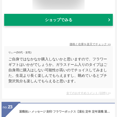
ショップでみる
価格と在庫を
楽天
でチェック
>>
りぃー(50代・女性)
ご自身ではなかなか購入しないかと思いますので、フラワー
ギフトはいかがでしょうか。ガラスドーム入りのタイプはご
自身用に購入はしない可能性が高いのでチョイスしてみまし
た。生花より長く楽しんでもらえますし、眺めているとプチ
贅沢気分も楽しんでもらえると思います。
全てのおすすめコメント
(
10
件)
>
23
no.
退職祝い メッセージ 刻印 フラワーボックス【退社 定年 定年退職 退職 記念品 インテリア 入浴剤 泡風呂 バスギフト プレゼント 女性 ギフト 贈り物 バラ 薔薇 可愛い バラ風呂 ポイント インスタ オリジナル お風呂 プチギフト 花】