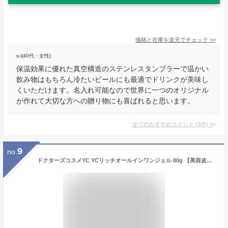
価格と在庫を
楽天
でチェック
>>
s.i(40代・女性)
保温効果に優れた真空構造のステンレスタンブラーで温かい
飲み物はもちろん冷たいビールにも最適でドリンクが美味し
くいただけます。名入れ可能なので世界に一つのオリジナル
が作れて大切な方への贈り物にも喜ばれると思います。
全てのおすすめコメント
(
3
件)
>
9
no.
ドクターズコスメYC YCリッチオールインワンジェル 80g 【美容皮膚科 銀座よしえ クリニック 廣瀬嘉恵 監修 日本製 乾燥肌 敏感肌 肌荒れ 保湿 スキンケア 化粧品 ギフト プレゼント】