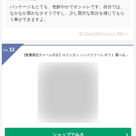
パッケージもとても、色鮮やかでオシャレです。自分では、
なかなか買わなさそうですし、少し贅沢な気分を感じてもら
う事ができますよ。
全てのおすすめコメント
(
5
件)
>
13
no.
【数量限定チャーム付き】ロクシタン ハンドクリーム ギフト 選べる香り1本 ＋ マカロン型入浴剤 タオルセット ブリキマルチBOX 送料無料 かわいい 当店1番人気 ブリキ ロクシタンハンドクリーム 30ml 女性 プレゼント 誕生日 お礼 プチギフト まとめ買い 送別会
ショップでみる