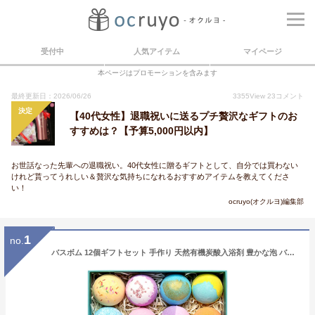
受付中
人気アイテム
マイページ
本ページはプロモーションを含みます
最終更新日：2026/06/26
3355
View
23
コメント
決定
【40代女性】退職祝いに送るプチ贅沢なギフトのお
すすめは？【予算5,000円以内】
お世話なった先輩への退職祝い。40代女性に贈るギフトとして、自分では買わない
けれど貰ってうれしい＆贅沢な気持ちになれるおすすめアイテムを教えてくださ
い！
ocruyo(オクルヨ)編集部
1
no.
バスボム 12個ギフトセット 手作り 天然有機炭酸入浴剤 豊かな泡 バレンタインデー 男性/女性/子供/友達へなプレゼント