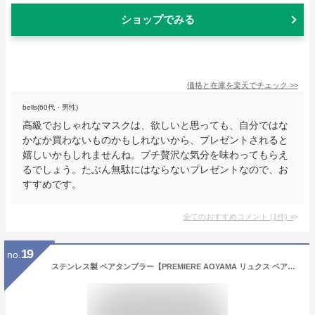
ショップでみる
価格と在庫を
楽天
でチェック
>>
bells(60代・男性)
高級でおしゃれなマスクは、欲しいと思っても、自分ではな
かなか買わないものかもしれないから、プレゼントされると
嬉しいかもしれませんね。プチ贅沢な気分を味わってもらえ
るでしょう。たぶん無駄にはならないプレゼントなので、お
すすめです。
全てのおすすめコメント
(
1
件)
>
19
no.
ステンレス製 ペアタンブラー【PREMIERE AOYAMA リュクス ペアメタルサーモタンブラー 29827】ビールグラス 焼酎グラス タンブラー フリーカップ ステンレス製 真空構造 二重構造 保温 保冷 ご贈答 ギフト プレゼント お祝い 内祝い 父の日