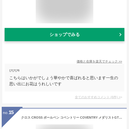
ショップでみる
価格と在庫を
楽天
でチェック
>>
ぴぴぴ6
こちらはいかがでしょう華やかで喜ばれると思います一生の
思い出にお花はうれしいです
全てのおすすめコメント
(
6
件)
>
15
no.
クロス CROSS ボールペン コベントリー COVENTRY メダリストGT NAT0662-2 /ブラックラッカーCT NAT0662-6 / クロームCT NAT0662-7 / ブルーラッカーCT NAT0662-9 お祝い 文房具 プレゼント ギフト 名前入り 名入り