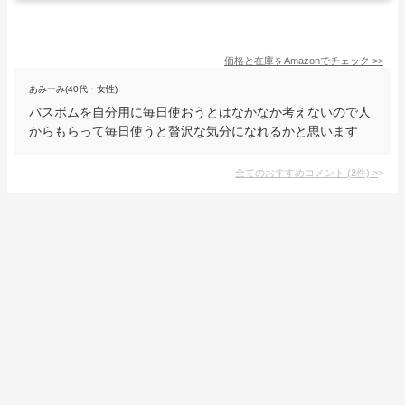
価格と在庫を
Amazon
でチェック
>>
あみーみ(40代・女性)
バスボムを自分用に毎日使おうとはなかなか考えないので人
からもらって毎日使うと贅沢な気分になれるかと思います
全てのおすすめコメント
(
2
件)
>