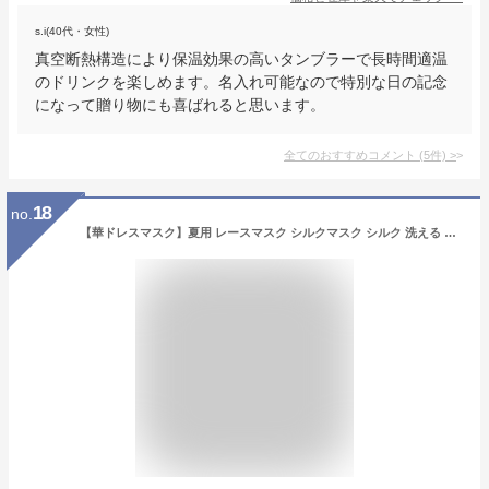
s.i(40代・女性)
真空断熱構造により保温効果の高いタンブラーで長時間適温
のドリンクを楽しめます。名入れ可能なので特別な日の記念
になって贈り物にも喜ばれると思います。
全てのおすすめコメント
(
5
件)
>
18
no.
【華ドレスマスク】夏用 レースマスク シルクマスク シルク 洗える 涼しい レース 日本製 外出用 布マスク 絹 かわいい おしゃれ おすすめ 可愛い 在庫あり 白 黒 ピンク パープル おしゃれマスク マスクケース プレゼント カラー 個包装 メッシュ 立体 薔薇 美人 メイク