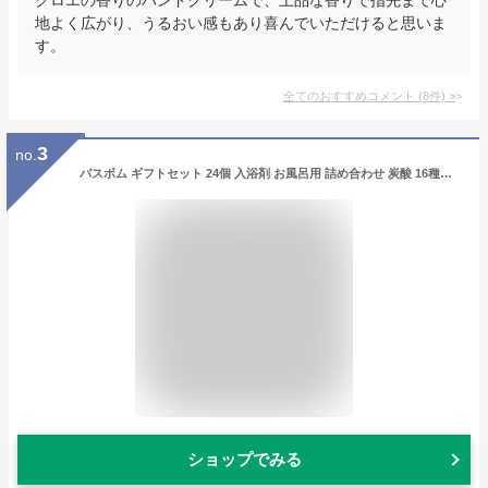
地よく広がり、うるおい感もあり喜んでいただけると思いま
す。
全てのおすすめコメント
(
8
件)
>
3
no.
バスボム ギフトセット 24個 入浴剤 お風呂用 詰め合わせ 炭酸 16種類の香り爆弾 肌に優しい 潤い しっとり感 50g/個 持ち運びに便利 人気バスボム バレンタインデー クリスマス 誕生日 プレゼント 女性 子供 母の日 新年 ギフト BOX付
ショップでみる