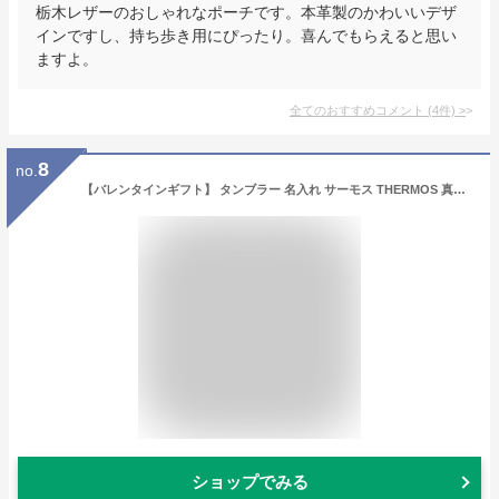
栃木レザーのおしゃれなポーチです。本革製のかわいいデザ
インですし、持ち歩き用にぴったり。喜んでもらえると思い
ますよ。
全てのおすすめコメント
(
4
件)
>
8
no.
【バレンタインギフト】 タンブラー 名入れ サーモス THERMOS 真空断熱構造ステンレスタンブラー JDI- 300ml 即日 プレゼント （ 保冷保温 魔法瓶構造 名入れタンブラー 名入れギフト オリジナル ステンレスタンブラー ） アウトドア おすすめ 卒園 卒業
ショップでみる