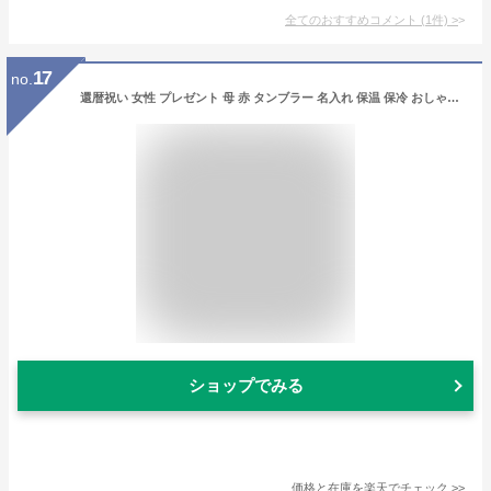
全てのおすすめコメント
(
1
件)
>
17
no.
還暦祝い 女性 プレゼント 母 赤 タンブラー 名入れ 保温 保冷 おしゃれ【 カラー 真空断熱 ステンレス 日本語Ver 】 ギフト 彼女 母親 誕生日プレゼント 退職祝い 60歳 お祝い 還暦 義母 60代 祖母 50代 70歳 77歳 退職 古希 祝い 喜寿 FLEGRE 母の日
ショップでみる
価格と在庫を
楽天
でチェック
>>