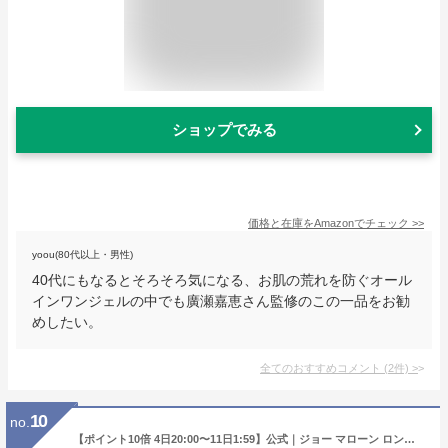
ショップでみる
価格と在庫を
Amazon
でチェック
>>
yoou(80代以上・男性)
40代にもなるとそろそろ気になる、お肌の荒れを防ぐオール
インワンジェルの中でも廣瀬嘉恵さん監修のこの一品をお勧
めしたい。
全てのおすすめコメント
(
2
件)
>
10
no.
【ポイント10倍 4日20:00〜11日1:59】公式｜ジョー マローン ロンドン イングリッシュ ペアー ＆ フリージア ボディ クレーム 50mL（ギフトボックス入り）｜ジョーマローン ボディクリーム いい香り ギフト 送料無料 プレゼント 贈り物 おすすめ プチギフト 誕生日