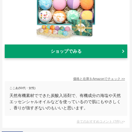
ショップでみる
価格と在庫を
Amazon
でチェック
>>
ここあ(50代・女性)
天然有機素材でできた炭酸入浴剤で、有機成分の海塩や天然
エッセンシャルオイルなどを使っているので肌にもやさしく
、香りが強すぎないのもいいと思います。
全てのおすすめコメント
(
7
件)
>