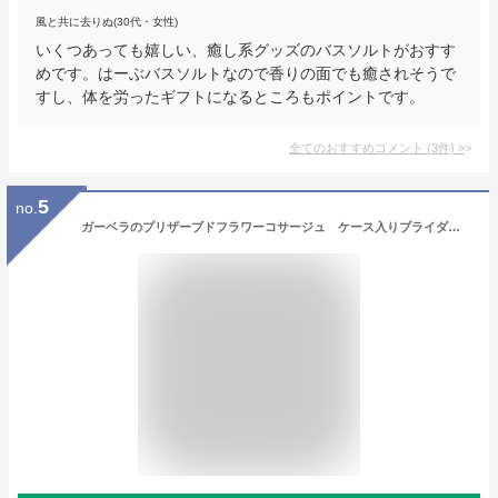
風と共に去りぬ(30代・女性)
いくつあっても嬉しい、癒し系グッズのバスソルトがおすす
めです。はーぶバスソルトなので香りの面でも癒されそうで
すし、体を労ったギフトになるところもポイントです。
全てのおすすめコメント
(
3
件)
>
5
no.
ガーベラのプリザーブドフラワーコサージュ ケース入りブライダル ブートニア パーティー 結婚式 入園式 卒園式 子供 入学式 卒業式 コサージュ フォーマル 入学式 ブトニア 花 プリザーブドフラワー