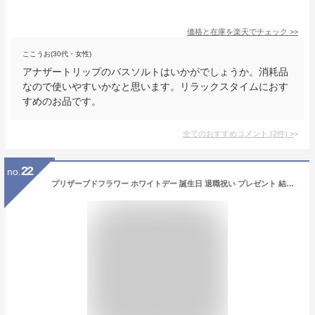
価格と在庫を
楽天
でチェック
>>
ここうお(30代・女性)
アナザートリップのバスソルトはいかがでしょうか。消耗品
なので使いやすいかなと思います。リラックスタイムにおす
すめのお品です。
全てのおすすめコメント
(
2
件)
>
22
no.
プリザーブドフラワー ホワイトデー 誕生日 退職祝い プレゼント 結婚祝い ギフト 結婚記念日 電報 結婚式 還暦祝い お祝い お返し ブリザードフラワ- バラ 薔薇 花 おしゃれ 人気 女性 プリザーブド フラワー お供え ペット 犬 お悔やみ 母の日 ガラスドーム エンジェル