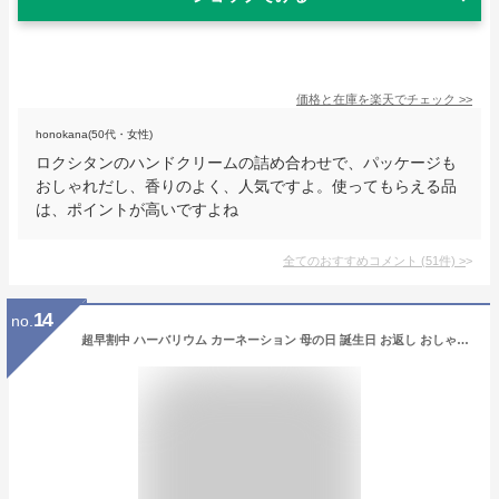
価格と在庫を
楽天
でチェック
>>
honokana(50代・女性)
ロクシタンのハンドクリームの詰め合わせで、パッケージも
おしゃれだし、香りのよく、人気ですよ。使ってもらえる品
は、ポイントが高いですよね
全てのおすすめコメント
(
51
件)
>
14
no.
超早割中 ハーバリウム カーネーション 母の日 誕生日 お返し おしゃれ 結婚祝い 結婚記念日 退職祝い ギフト プレゼント 贈り物 お祝い 女性 プリザーブドフラワー フラワー 花 結婚式 電報 花 還暦祝い 還暦 古希 喜寿 かわいい 人気 ランキング 60代 ハーバリューム