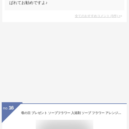
ばれてお勧めですよ♪
全てのおすすめコメント
(
5
件)
>
16
no.
母の日 プレゼント ソープフラワー 入浴剤 ソープ フラワー アレンジメント ボックス ラウンド 女性 ギフト 母の日 ギフト 送料無料 贈り物 和風 雅 喜 緑