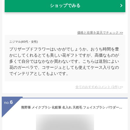
ショップでみる
価格と在庫を
楽天
でチェック
>>
ニジマル(40代・女性)
プリザーブドフラワーはいかがでしょうか。おうち時間を豊
かにしてくれるとても美しい花ギフトですが、高価なものが
多くて自分ではなかなか買わないです。こちらは送別によい
花のガーベラで、コサージュとしても使えてケース入りなの
でインテリアとしてもよいです。
全てのおすすめコメント
(
1
件)
>
6
no.
熊野筆 メイクブラシ 化粧筆 名入れ 天然毛 フェイスブラシ パウダーブラシ 『CHERRY フェイスブラシ』女性 プレゼント ギフト お洒落 可愛い 20代 30代 40代 50代 母の日 結婚祝 引き出物 引出物 ホワイトデー 成人祝 クリスマス