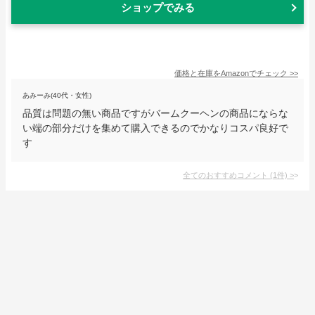
ショップでみる
価格と在庫を
Amazon
でチェック
>>
あみーみ(40代・女性)
品質は問題の無い商品ですがバームクーヘンの商品にならな
い端の部分だけを集めて購入できるのでかなりコスパ良好で
す
全てのおすすめコメント
(
1
件)
>