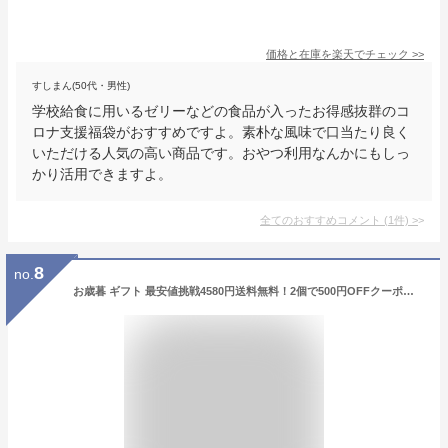
価格と在庫を
楽天
でチェック
>>
すしまん(50代・男性)
学校給食に用いるゼリーなどの食品が入ったお得感抜群のコ
ロナ支援福袋がおすすめですよ。素朴な風味で口当たり良く
いただける人気の高い商品です。おやつ利用なんかにもしっ
かり活用できますよ。
全てのおすすめコメント
(
1
件)
>
8
no.
お歳暮 ギフト 最安値挑戦4580円送料無料！2個で500円OFFクーポン有！北海道加工！鱒いくら醤油漬け500g[送料無料][鱒子/いくら/イクラ/海鮮丼/ちらし]バレンタイン お歳暮 プレゼント 巣ごもり コロナ 在庫処分 応援 食品 食べ物 お取り寄せグルメ ぐるめ