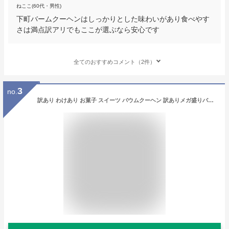
ねここ(60代・男性)
下町バームクーヘンはしっかりとした味わいがあり食べやす
さは満点訳アリでもここが選ぶなら安心です
全てのおすすめコメント（2件）
3
no.
訳あり わけあり お菓子 スイーツ バウムクーヘン 訳ありメガ盛りバームクーヘン 1kgの大容量バームクーヘン 工場長のおまかせ１ｋｇ メガ盛り バームクーヘン バウムクーヘン 訳アリ お試し スイーツ おやつ おかし