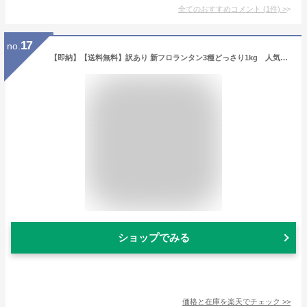
全てのおすすめコメント
(
1
件)
>
17
no.
【即納】【送料無料】訳あり 新フロランタン3種どっさり1kg 人気のフロランタンからプードル・ショコラ・オレンジの3種合計1kgセットでお届けします!!
ショップでみる
価格と在庫を
楽天
でチェック
>>