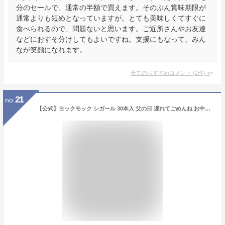
分のセールで、通常の半額で買えます。そのぶん賞味期限が
通常よりも短めとなっていますが。とても美味しくてすぐに
食べられるので、問題ないと思います。ご近所さんやお友達
などにおすそ分けしてもよいですね。支援にもなって、みん
なが笑顔になれます。
全てのおすすめコメント
(
2
件)
>
21
no.
【公式】ヨックモック シガール 30本入 父の日 遅れてごめんね お中元 夏ギフト 2026 詰め合わせ プレゼント スイーツ ギフト プチギフト クッキー 退職 洋菓子 お菓子 焼き菓子 手土産 個包装 お取り寄せ お礼 お祝い