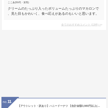
ここあ(50代・女性)
クリームのたっぷり入ったボリュームたっぷりのマカロンで
、見た目もかわいく、食べ応えがあるのもいいと思います。
全てのおすすめコメント
(
13
件)
>
11
no.
【アウトレット・訳あり】ハニードーナツ 【合計金額3,980円以上(税込)で送料無料！(沖縄・離島・一部地域を除く)】