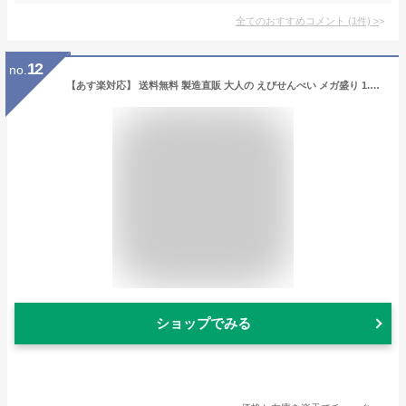
全てのおすすめコメント
(
1
件)
>
12
no.
【あす楽対応】 送料無料 製造直販 大人の えびせんべい メガ盛り 1.5Kg 約50人前 訳あり わけあり われせん ではなく正規品 退職 昇進 就職 スイーツ 和菓子 贈り物 お菓子 食べ物 保存食 個包装 せんべい 日持ち お返し お取り寄せ 食品 御歳暮 お歳暮 お年賀 御年賀
ショップでみる