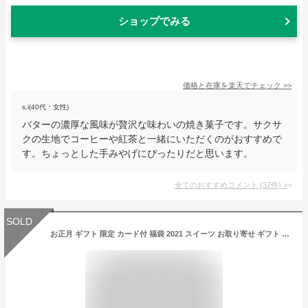
ショップでみる
価格と在庫を
楽天
でチェック
>>
s.i(40代・女性)
バターの濃厚な風味が贅沢な味わいの焼き菓子です。サクサ
クの生地でコーヒーや紅茶と一緒にいただくのがおすすめで
す。ちょっとした手みやげにぴったりだと思います。
全てのおすすめコメント
(
37
件)
>
SOLD
お正月 ギフト 限定 カード付 福袋 2021 スイーツ お取り寄せ ギフト 中華のお菓子11種 詰め合わせ スイーツ福袋 送料無料 ny