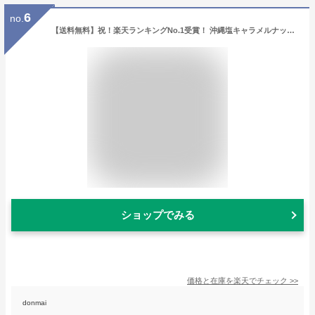
6
no.
【送料無料】祝！楽天ランキングNo.1受賞！ 沖縄塩キャラメルナッツサブレ【3箱セット】 お菓子 お土産 沖縄お土産 土産 スイーツ クッキー サブレ ギフト プチギフト 個包装 小分け プレゼント バレンタイン ホワイトデー ウエディング お返し お中元 御中元
ショップでみる
価格と在庫を
楽天
でチェック
>>
donmai