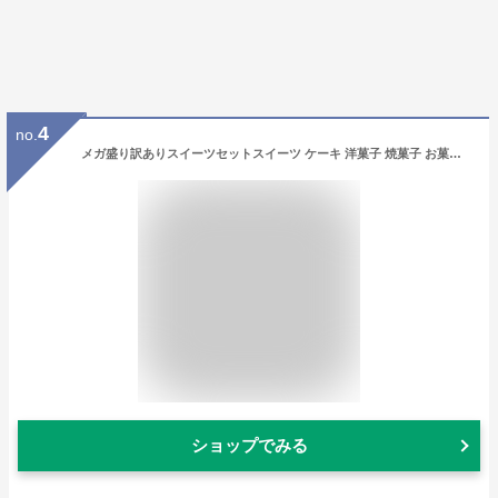
4
no.
メガ盛り訳ありスイーツセットスイーツ ケーキ 洋菓子 焼菓子 お菓子 冷凍ケーキ 食品 詰め合わせ 福袋 訳あり わけあり アウトレット 食品ロス フードロス 送料無料 お試し おためし ギフト プレゼント お取り寄せ クリスマス【12/08頃発送予定】 1208001
ショップでみる