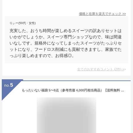
価格と在庫を
楽天
でチェック
>>
りぃー(50代・女性)
充実した、おうち時間が楽しめるスイーツの訳ありセットは
いかがでしょうか。スイーツ専門ショップなので、味は間違
いなしです。規格外になってしまったスイーツがたっぷりセ
ットになり、フードロス削減にも貢献できますし、家族でた
っぷり楽しめますので、お得感◎。
全てのおすすめコメント
(
2
件)
>
5
no.
もったいない福袋 5〜8点（参考売価 4,000円相当商品）【送料無料 ※北海道・沖縄離島除く】お得な 詰め合わせセット おまかせ 訳あり フードロス アウトレット食品 漬物 お菓子がいっぱい 非常食 賞味期限が近い セール コロナ復興 巣ごもり消費 応援 豪華