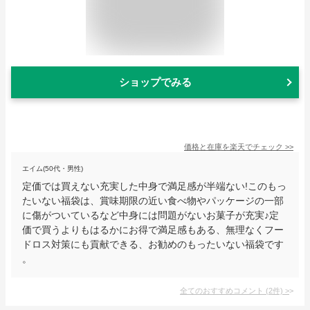
ショップでみる
価格と在庫を
楽天
でチェック
>>
エイム(50代・男性)
定価では買えない充実した中身で満足感が半端ない!このもっ
たいない福袋は、賞味期限の近い食べ物やパッケージの一部
に傷がついているなど中身には問題がないお菓子が充実♪定
価で買うよりもはるかにお得で満足感もある、無理なくフー
ドロス対策にも貢献できる、お勧めのもったいない福袋です
。
全てのおすすめコメント
(
2
件)
>