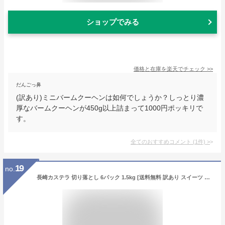
ショップでみる
価格と在庫を
楽天
でチェック
>>
だんごっ鼻
(訳あり)ミニバームクーヘンは如何でしょうか？しっとり濃
厚なバームクーヘンが450g以上詰まって1000円ポッキリで
す。
全てのおすすめコメント
(
1
件)
>
19
no.
長崎カステラ 切り落とし 6パック 1.5kg [送料無料 訳あり スイーツ お菓子 お徳用 切れ端 端っこ 幸せの黄色いカステラ 焼き菓子 和菓子 ケーキ お取り寄せ 詰め合わせ アウトレット お試し 格安 お得用 九州 おやつ ポイント消化] TW00x6