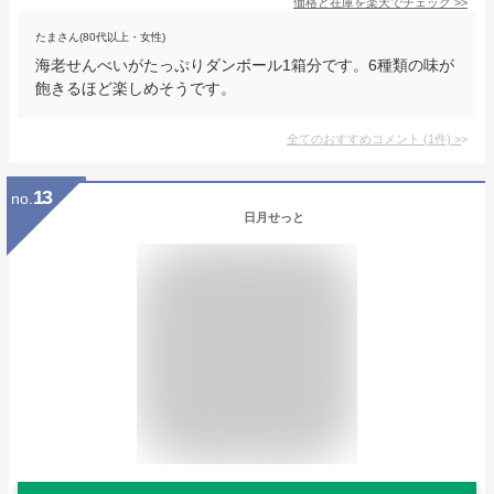
価格と在庫を
楽天
でチェック
>>
たまさん(80代以上・女性)
海老せんべいがたっぷりダンボール1箱分です。6種類の味が
飽きるほど楽しめそうです。
全てのおすすめコメント
(
1
件)
>
13
no.
日月せっと