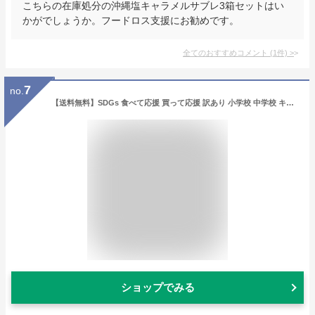
こちらの在庫処分の沖縄塩キャラメルサブレ3箱セットはい
かがでしょうか。フードロス支援にお勧めです。
全てのおすすめコメント
(
1
件)
>
7
no.
【送料無料】SDGs 食べて応援 買って応援 訳あり 小学校 中学校 キャンセル品 食品ロス削減セット 数量限定 コロナ 応援 食品ロス フードロス コロナに負けるな 訳あり 在庫処分 学校 給食 安心 安全 学校給食のデザート3000円福袋【10/26(水)発送／お届け日の指定不可】
ショップでみる