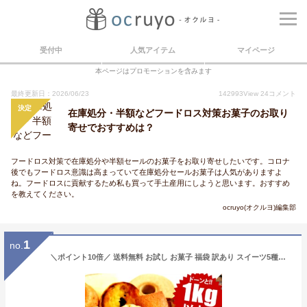
受付中
人気アイテム
マイページ
本ページはプロモーションを含みます
最終更新日：2026/06/23
142993
View
24
コメント
決定
在庫処分・半額などフードロス対策お菓子のお取り
寄せでおすすめは？
フードロス対策で在庫処分や半額セールのお菓子をお取り寄せしたいです。コロナ
後でもフードロス意識は高まっていて在庫処分セールお菓子は人気がありますよ
ね。フードロスに貢献するため私も買って手土産用にしようと思います。おすすめ
を教えてください。
ocruyo(オクルヨ)編集部
1
no.
＼ポイント10倍／ 送料無料 お試し お菓子 福袋 訳あり スイーツ5種類以上が20〜25個入 重量1kg以上 わけあり 洋菓子 和菓子 焼き菓子 賞味期限 間近 アウトレット フードロス お取り寄せ おためし お試しセット コロナ 在庫処分 食品 2023 訳ありスイーツ