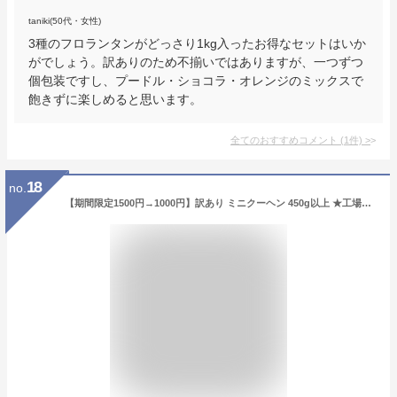
taniki(50代・女性)
3種のフロランタンがどっさり1kg入ったお得なセットはいか
がでしょう。訳ありのため不揃いではありますが、一つずつ
個包装ですし、プードル・ショコラ・オレンジのミックスで
飽きずに楽しめると思います。
全てのおすすめコメント
(
1
件)
>
18
no.
【期間限定1500円→1000円】訳あり ミニクーヘン 450g以上 ★工場長のおまかせ450g以上※4種類入るとは限りません。 送料無料【メール便】バームクーヘン バウムクーヘン わけあり スイーツ 応援 在庫処分 訳あり 食品 食品ロス グルメ 福袋 送料無料 お菓子