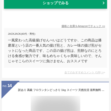
ショップでみる
価格と在庫を
Amazon
でチェック
>>
JACKJACK(40代・男性)
一風変わった高級揚げせんべいはどうですか、この商品は播
磨屋という店の一番人気の揚げ煎と、カレー味の揚げ煎がセ
ットになった商品です、この店の揚げ煎は、煎餅なのにとろ
ける食感が魅力です、味もめちゃくちゃ美味しいので、そん
じゃそこらのスイーツに負けません、おススメです
全てのおすすめコメント
(
1
件)
>
14
no.
訳あり 高級 フロランタンどっさり 1kg スイーツ 天然生活 送料無料 大容量 おやつ