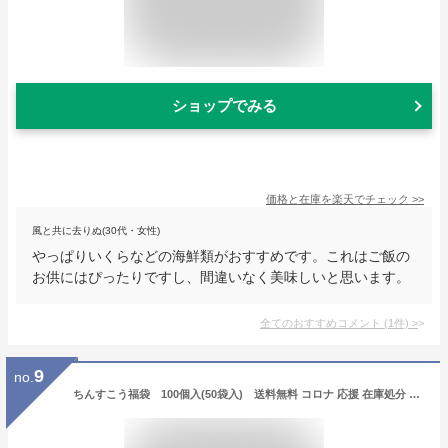
ショップでみる
価格と在庫を
楽天
でチェック
>>
風と共に去りぬ(30代・女性)
やっぱりいくらなどの海鮮類がおすすめです。これはご飯の
お供にはぴったりですし、間違いなく美味しいと思います。
全てのおすすめコメント
(
1
件)
>
9
no.
ちんすこう福袋 100個入(50袋入) 送料無料 コロナ 応援 在庫処分 訳あり わけあり 食品 食品ロス 沖縄 お土産 フードロス お試しセット 送料無料 国産小麦