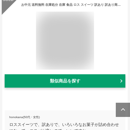
お中元 送料無料 在庫処分 在庫 食品 ロス スイーツ 訳あり 訳あり商品 負けるなSOS応援BOX 5000円以上 8品以上 詰合せ お土産 特別価格 大特価 岡山 広島 お取り寄せグルメ ギフト 贈り物 プレゼント おつまみ ご飯のお供 買い回り やみつき 父の日
類似商品を探す
honokana(50代・女性)
ロススイーツで、訳ありで、いろいろなお菓子が詰め合わせ