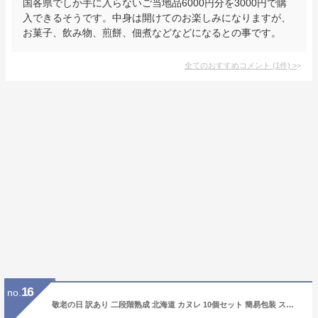
国各県でしか手に入らないご当地品6000円分を3000円で購
入できるそうです。中身は開けてのお楽しみになりますが、
お菓子、飲み物、煎餅、佃煮などなどになるとの事です。
全てのおすすめコメント
(
1
件)
>
16
no.
敬老の日 訳あり 二段階熟成 北海道 カヌレ 10個セット 簡易包装 スイーツ ギフト お取り寄せ限定 お取り寄せ ケーキ 農水 ハロウィン