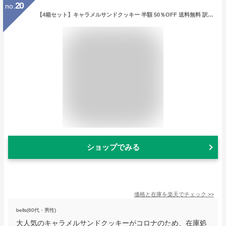
20
no.
【4箱セット】キャラメルサンドクッキー 半額 50％OFF 送料無料 訳あり 賞味期限 在庫処分 コロナ セール お菓子 福袋 スイーツ ギフト 詰め合わせ おしゃれ 高級 ブランド フードロス 食品 洋菓子 焼き菓子 個包装 手土産 お土産 ザ・スウィーツ SCS15 12個入×4箱
ショップでみる
価格と在庫を
楽天
でチェック
>>
bells(60代・男性)
大人気のキャラメルサンドクッキーがコロナのため、在庫処