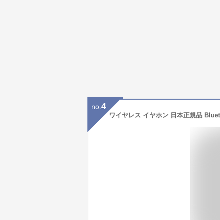
4
no.