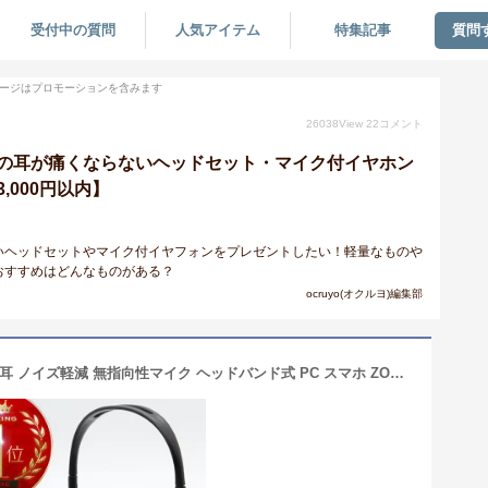
受付中の質問
人気アイテム
特集記事
質問
ージはプロモーションを含みます
26038
View
22
コメント
の耳が痛くならないヘッドセット・マイク付イヤホン
,000円以内】
いヘッドセットやマイク付イヤフォンをプレゼントしたい！軽量なものや
おすすめはどんなものがある？
ocruyo(オクルヨ)編集部
ヘッドセット USB マイク付き 片耳 両耳 ノイズ軽減 無指向性マイク ヘッドバンド式 PC スマホ ZOOM 女性 男性 ヘッドホン 通話 軽量 アーム調整可 プラグアンドプレイ リモコン付き 会議 ミーティング オンライン飲み会