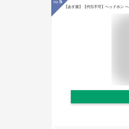
5
no.