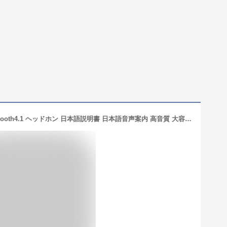
ワイヤレス イヤホン 日本正規品 Bluetooth4.1 ヘッドホン 日本語説明書 日本語音声案内 高音質 大容量バッテリー 搭載 連続通話28時間 マイク内蔵 両耳 片耳 対応 軽量 ブルートゥース ヘッドセット ノイズキャンセリング iPhone Android スマホ 対応 送料無料 COOPO CP-K1