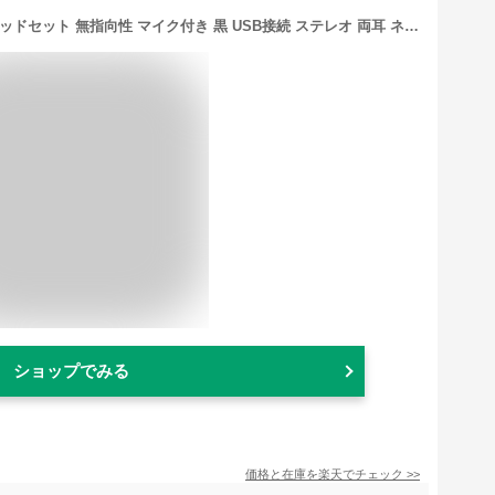
【あす楽】【代引不可】ヘッドホン ヘッドセット 無指向性 マイク付き 黒 USB接続 ステレオ 両耳 ネックバンド 軽量 【 Windows Chromebook MacBook PS4 PS5 Nintendo Switch 等対応 】 エレコム HS-NB03SUBK
ショップでみる
価格と在庫を
楽天
でチェック
>>