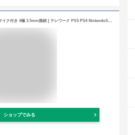
エレコム ヘッドセット ネックバンド マイク付き 4極 3.5mm接続 [ テレワーク PS5 PS4 NintendoSwitch 対応 ] ミュート機能 軽量 フレキシブルアーム 両耳 1.8m ブラック HS-NB03STBK
ショップでみる