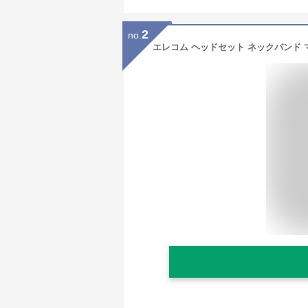
2
no.