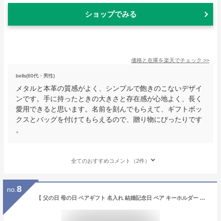
ショップでみる
価格と在庫を
楽天
でチェック
>>
bells(60代・男性)
メタルと本革の質感がよく、シンプルで飽きのこないデザイ
ンです。手に持ったときの大きさと存在感が心地よく、長く
愛用できると思います。名前を刻んでもらえて、ギフトボッ
クスとバッグを付けてもらえるので、贈り物にぴったりです
。
全てのおすすめコメント（2件）
8
no.
【 父の日 母の日 ペアギフト 名入れ 結婚記念日 ペア キーホルダー 一緒に 革 プレゼント おしゃれ 実用的 両親 結婚祝い カップル 結婚3周年 お揃い 誕生日 還暦祝い 赤 夫婦 結婚式 金婚式 革婚式 友人 夫 】ペアギフトセット レザーキーリング［ドロップ型］