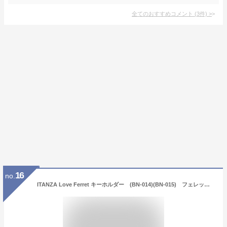
全てのおすすめコメント
(
3
件)
>
16
no.
ITANZA Love Ferret キーホルダー (BN-014)(BN-015) フェレット オーナーグッズ オーナー雑貨 キーリング バッグチャーム 革 本革 レザー プレゼント 贈り物 誕生日 お揃い 色違い ペア アクセサリー シルバー 純銀 メンズ レディース 高級 男性 女性