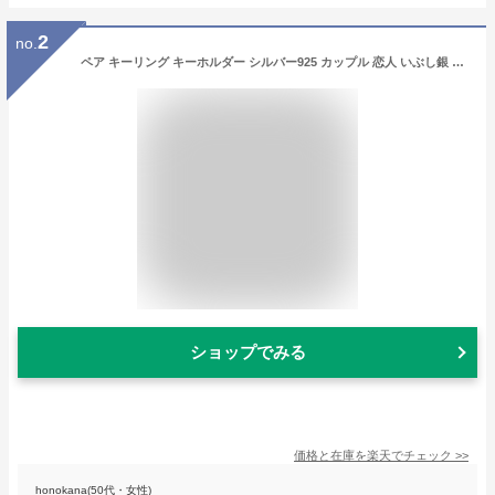
2
no.
ペア キーリング キーホルダー シルバー925 カップル 恋人 いぶし銀 ダブルリング イタリア製 インポート イニシャル刻印(別料金) レディース メンズ プレゼント ギフト
ショップでみる
価格と在庫を
楽天
でチェック
>>
honokana(50代・女性)