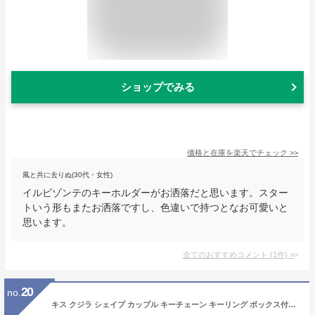
ショップでみる
価格と在庫を
楽天
でチェック
>>
風と共に去りぬ(30代・女性)
イルビゾンテのキーホルダーがお洒落だと思います。スター
トいう形もまたお洒落ですし、色違いで持つとなお可愛いと
思います。
全てのおすすめコメント
(
1
件)
>
20
no.
キス クジラ シェイプ カップル キーチェーン キーリング ボックス付き クリスマス バレンタインギフト ブラックとローズゴールド