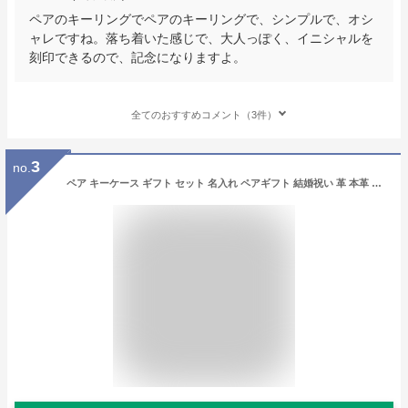
ペアのキーリングでペアのキーリングで、シンプルで、オシ
ャレですね。落ち着いた感じで、大人っぽく、イニシャルを
刻印できるので、記念になりますよ。
全てのおすすめコメント（3件）
3
no.
ペア キーケース ギフト セット 名入れ ペアギフト 結婚祝い 革 本革 メンズ レディース スマートキーケース レザー カップル 記念日 結婚記念日 誕生日プレゼント 男性 女性 母 父 夫 両親 誕生日 プレゼント 還暦祝い コンパクト お揃い お返し おしゃれ 夫婦