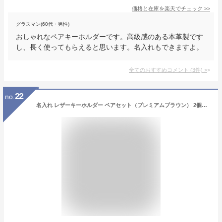
価格と在庫を
楽天
でチェック
>>
グラスマン(60代・男性)
おしゃれなペアキーホルダーです。高級感のある本革製です
し、長く使ってもらえると思います。名入れもできますよ。
全てのおすすめコメント
(
3
件)
>
22
no.
名入れ レザーキーホルダー ペアセット（プレミアムブラウン） 2個セット メッセージ刻印 皮 革 プレゼント ギフト メンズ レディース 人気 キーリング カップル オリジナル ブランド 名前 記念日【楽ギフ_包装選択】【楽ギフ_名入れ】【楽ギフ_メッセ入力】【RCP】