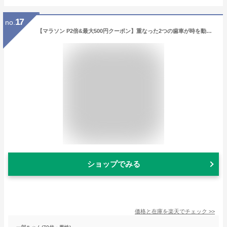
17
no.
【マラソン P2倍&最大500円クーポン】重なった2つの歯車が時を動かす！心の歯車キーホルダー PA-31-1-31-2-pa【NAISSANCE】【送料無料】 プレゼント 結婚祝い 出産祝い モバナナ クリスマス ギフト
ショップでみる
価格と在庫を
楽天
でチェック
>>