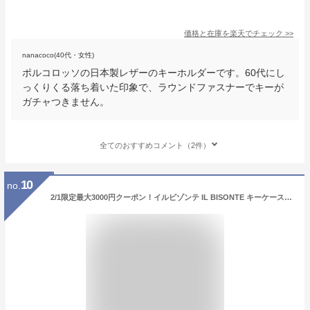
価格と在庫を
楽天
でチェック
>>
nanacoco(40代・女性)
ポルコロッソの日本製レザーのキーホルダーです。60代にし
っくりくる落ち着いた印象で、ラウンドファスナーでキーが
ガチャつきません。
全てのおすすめコメント（2件）
10
no.
2/1限定最大3000円クーポン！イルビゾンテ IL BISONTE キーケース コンテンポラリー メンズ レディース レザー レッド SKH087 PV0011 RE184G 日本未発売 名入れ可有料 箔押し