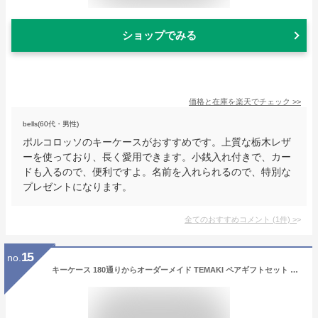
ショップでみる
価格と在庫を
楽天
でチェック
>>
bells(60代・男性)
ポルコロッソのキーケースがおすすめです。上質な栃木レザ
ーを使っており、長く愛用できます。小銭入れ付きで、カー
ドも入るので、便利ですよ。名前を入れられるので、特別な
プレゼントになります。
全てのおすすめコメント
(
1
件)
>
15
no.
キーケース 180通りからオーダーメイド TEMAKI ペアギフトセット 名入れ naoCraft ブランド 名入り スマートキーケース カップル ペアキーケース レザー 本革 鍵 おしゃれ かわいい メンズ レディース 誕生日 ギフト 納車記念 お揃い オーダー オリジナル 左利き