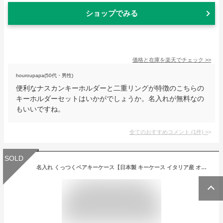
ショップでみる
価格と在庫を
楽天
でチェック
>>
houroupapa(50代・男性)
便利なナスカンキーホルダーと二重リングが特徴のこちらの
キーホルダーセットはいかがでしょうか。名入れが無料なの
もいいですね。
全てのおすすめコメント
(
1
件)
>
SOLD
名入れ くっつくペアキーケース【日本製 キーケース イタリア産 オイルレザー 革小物 レザー キーリング キーホルダー 鍵 キークリップ ギフト プレゼント 贈り物 本革 革 小物 誕生日 結婚記念日 】【ラッピングOK】