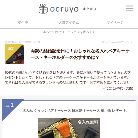
受付中
人気アイテム
マイページ
本ページはプロモーションを含みます
最終更新日：2026/07/29
9628
View
48
コメント
決定
両親の結婚記念日に！おしゃれな名入れペアキーケ
ース・キーホルダーのおすすめは？
60代の両親がもうすぐ結婚記念日を迎えます。夫婦お揃いで使ってもらえるものプ
レゼントしたくて、おしゃれなペアのキーケースかキーホルダーを考えています。
できれば名入れができるブランドものだと嬉しいです！おすすめを教えてください
ぺこぽこ(40代・女性)
1
no.
名入れ くっつくペアキーケース 日本製 キーケース 革小物 レザー キーリング キーホルダー 鍵 キークリップ ギフト プレゼント 贈り物 本革 革 小物 誕生日 結婚記念日 記念日 カップル 夫婦 結婚祝い セット ペアグッズ ホワイトデー ペアギフト