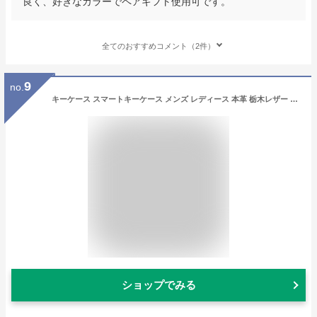
良く、好きなカラーでペアギフト使用可です。
全てのおすすめコメント（2件）
9
no.
キーケース スマートキーケース メンズ レディース 本革 栃木レザー 名入れ スマートキー キー キーホルダー 革 父の日 ファスナー ブランド ポルコロッソ 日本製 車の鍵が入る レザー 誕生日 男性 女性 プレゼント ペア 革婚式 結婚記念日 夫 還暦祝い 母の日 [sokunou]
ショップでみる