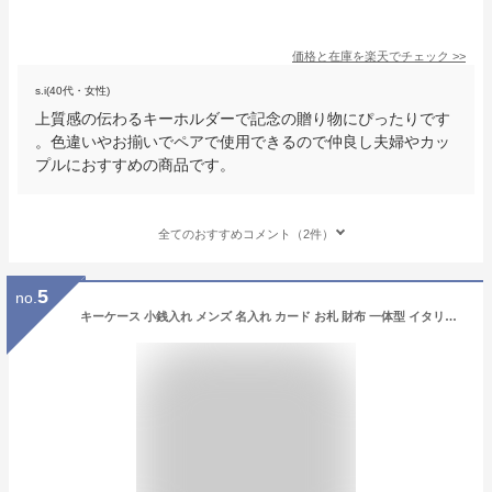
価格と在庫を
楽天
でチェック
>>
s.i(40代・女性)
上質感の伝わるキーホルダーで記念の贈り物にぴったりです
。色違いやお揃いでペアで使用できるので仲良し夫婦やカッ
プルにおすすめの商品です。
全てのおすすめコメント（2件）
5
no.
キーケース 小銭入れ メンズ 名入れ カード お札 財布 一体型 イタリアンレザー エルバマット スマートキー カード入 コインケース 革 レザー 本革 レディース 免許証 薄型 小銭入れ付き 日本製 ブランド 男性 女性 ギフト プレゼント 車 2つ ペア バレンタイン