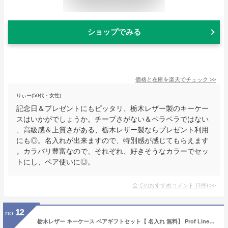
ショップでみる
価格と在庫を
楽天
でチェック
>>
りぃー(50代・女性)
記念日＆プレゼントにもピッタリ、栃木レザー製のキーケー
スはいかがでしょうか。チープさがない＆ペラペラではない
、高級感＆上質さがある、栃木レザー製ならプレゼント利用
にも◎。名入れが出来ますので、特別感が感じてもらえます
。カラバリ豊富なので、それぞれ、好きそうなカラーでセッ
トにし、ペア使いに◎。
全てのおすすめコメント
(
1
件)
>
12
no.
栃木レザー キーケース ペアギフトセット【 名入れ 無料】 Prof Line シンプル 5連 シンプル ギフト 名前入れ 本革 カード入れ付き 免許証 カード レザー 三つ折り メンズ 革 男性 女性 誕生日 プレゼント 記念日 贈り物 バレンタイン 本革 革婚式