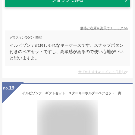
価格と在庫を
楽天
でチェック
>>
グラスマン(60代・男性)
イルビゾンテのおしゃれなキーケースです。スナップボタン
付きのペアセットですし、高級感があるので使い心地がいい
と思いますよ。
全てのおすすめコメント
(
1
件)
>
19
no.
イルビゾンテ ギフトセット スターキーホルダーペアセット 商品番号54192309150 IL BISONTE