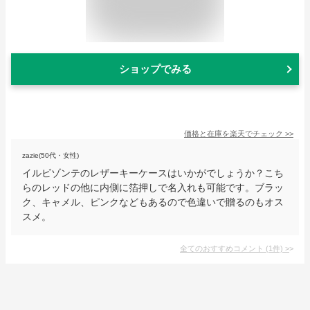
ショップでみる
価格と在庫を
楽天
でチェック
>>
zazie(50代・女性)
イルビゾンテのレザーキーケースはいかがでしょうか？こち
らのレッドの他に内側に箔押しで名入れも可能です。ブラッ
ク、キャメル、ピンクなどもあるので色違いで贈るのもオス
スメ。
全てのおすすめコメント
(
1
件)
>