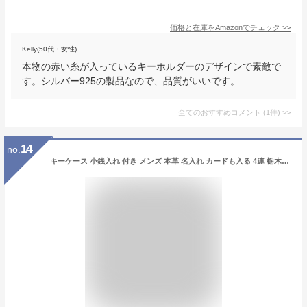
価格と在庫を
Amazon
でチェック
>>
Kelly(50代・女性)
本物の赤い糸が入っているキーホルダーのデザインで素敵で
す。シルバー925の製品なので、品質がいいです。
全てのおすすめコメント
(
1
件)
>
14
no.
キーケース 小銭入れ 付き メンズ 本革 名入れ カードも入る 4連 栃木レザー スマートキーケース キーホルダー スマートキー 小銭入れつき ブランド ポルコロッソ 日本製 レディース 革 レザー プレゼント 父の日 革婚式 誕生日 還暦祝い [sokunou]