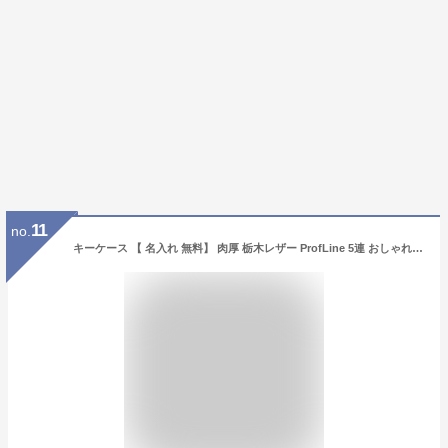
11
no.
キーケース 【 名入れ 無料】 肉厚 栃木レザー ProfLine 5連 おしゃれ レディース ギフト 父 本革 カード入れ レザー 三つ折り ブランド シンプル メンズ 革 男性 女性 誕生日 プレゼント 記念日 贈り物 大人 5連フック カードキー バレンタイン