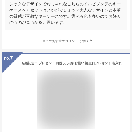
シックなデザインでおしゃれなこちらのイルビゾンテのキー
ケースペアセットはいかがでしょう？大人なデザインと本革
の質感が素敵なキーケースです。選べる色も多いのでお好み
のものが見つかると思います。
全てのおすすめコメント（2件）
7
no.
結婚記念日 プレゼント 両親 夫 夫婦 お揃い 誕生日プレゼント 名入れ キーホルダー 【グロスメタル キーリング ペア セット 】 革 本革 牛革 おしゃれ 高級 レザー 車 鍵 革婚式 名前入り ギフト 彼氏 誕生日 旦那 結婚祝い 記念日 新築 退職 還暦 FLEGRE 母の日