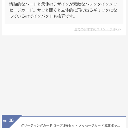
情熱的なハートと天使のデザインが素敵なバレンタインメッ
セージカード。サッと開くと立体的に飛び出るギミックにな
っているのでインパクトも抜群です。
全てのおすすめコメント
(
1
件)
>
16
no.
グリーティングカード ローズ 2枚セット メッセージカード 立体ポップアップカード バレンタインカード 誕生日カード 感謝状 母の日 結婚祝い 封筒付き