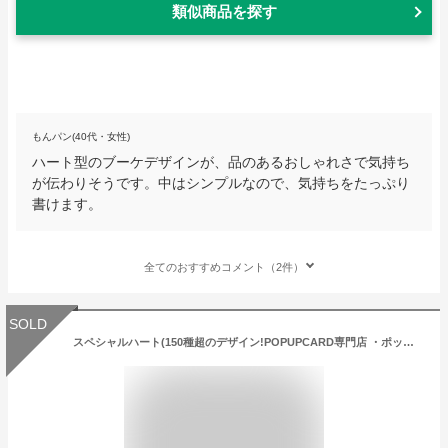
類似商品を探す
もんパン(40代・女性)
ハート型のブーケデザインが、品のあるおしゃれさで気持ち
が伝わりそうです。中はシンプルなので、気持ちをたっぷり
書けます。
全てのおすすめコメント（2件）
SOLD
スペシャルハート(150種超のデザイン!POPUPCARD専門店 ・ポップアップカード屋さん）【誕生日】【バレンタイン】【父の日】【母の日】【クリスマス】【プレゼント】【ギフト】【入学】【卒業】【出産】【結婚祝い】【グリーティング】