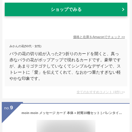
ショップでみる
価格と在庫を
Amazon
でチェック
>>
みかんの花(50代・女性)
バラの花の切り絵が入った2つ折りのカードを開くと、真っ
赤なバラの花がポップアップで現れるカードです。豪華です
が、あまりゴテゴテしていなくてシンプルなデザインで、ス
トレートに「愛」を伝えてくれて、なおかつ重たすぎない軽
やかな印象です。
全てのおすすめコメント
(
4
件)
>
9
no.
moin moin メッセージ カード 本体 + 封筒10種セット | バレンタイン ハート 赤 ピンク LOVE 愛 チョコレート 恋人 友達にも | チョコ バラ ローズ | 柄 おしゃれ 箔押し 大容量 2008me129