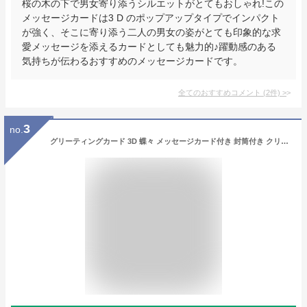
桜の木の下で男女寄り添うシルエットがとてもおしゃれ!この
メッセージカードは3 D のポップアップタイプでインパクト
が強く、そこに寄り添う二人の男女の姿がとても印象的な求
愛メッセージを添えるカードとしても魅力的♪躍動感のある
気持ちが伝わるおすすめのメッセージカードです。
全てのおすすめコメント
(
2
件)
>
3
no.
グリーティングカード 3D 蝶々 メッセージカード付き 封筒付き クリスマス・カード /母プレゼント 誕生日/ バレンタインカード /卒業 入学 卒業式/ 出産祝い /暑中見舞い/ 敬老の日