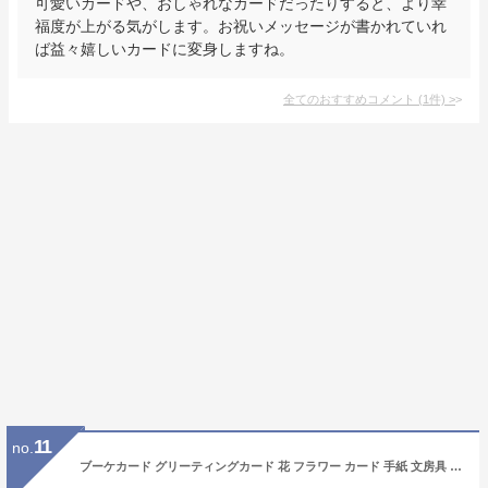
可愛いカードや、おしゃれなカードだったりすると、より幸
福度が上がる気がします。お祝いメッセージが書かれていれ
ば益々嬉しいカードに変身しますね。
全てのおすすめコメント
(
1
件)
>
11
no.
ブーケカード グリーティングカード 花 フラワー カード 手紙 文房具 プレゼント お祝い 誕生日 結婚 父の日 母の日 ギフト 花束 誕生日カード 出産祝い バースデーカード ウェディングカード メッセージカード