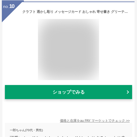
10
no.
クラフト 透かし彫り メッセージカード おしゃれ 寄せ書き グリーティングカード 誕生日 バレンタイン お祝い 手紙 封筒付き 文房具 ウェ
ショップでみる
価格と在庫を
au PAY マーケット
でチェック
>>
一郎ちゃん(70代・男性)