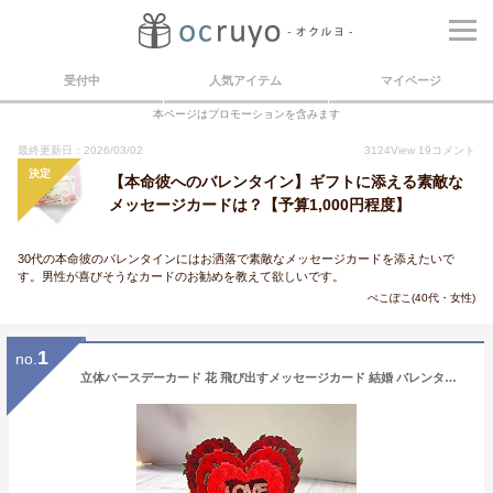
受付中
人気アイテム
マイページ
本ページはプロモーションを含みます
最終更新日：2026/03/02
3124
View
19
コメント
決定
【本命彼へのバレンタイン】ギフトに添える素敵な
メッセージカードは？【予算1,000円程度】
30代の本命彼のバレンタインにはお洒落で素敵なメッセージカードを添えたいで
す。男性が喜びそうなカードのお勧めを教えて欲しいです。
ぺこぽこ(40代・女性)
1
no.
立体バースデーカード 花 飛び出すメッセージカード 結婚 バレンタインカード 出産祝い グリーティングカード 多目的 母の日 カード 誕生日 ポップアップバースデーカード 大人 おしゃれ お誕生日 カード (Y-20)