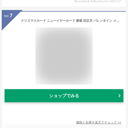
全てのおすすめコメント
(
1
件)
>
7
no.
クリスマスカード ニューイヤーカード 春節 旧正月 バレンタイン メッセージカード クリスマスカード 和風 【F20-603】京洛風景 グリーティングカード 多目的 和紙 メッセージカード 和紙 冬 福井朝日堂 京都
ショップでみる
価格と在庫を
楽天
でチェック
>>