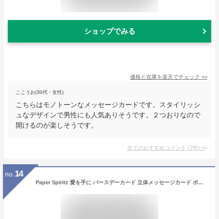
ショップでみる
価格と在庫を
楽天
でチェック
>>
ここうお(30代・女性)
こちらはモノトーンなメッセージカードです。スタイリッシ
ュなデザインで男性にも人気ありそうです。２つおりなので
開けるのが楽しそうです。
全てのおすすめコメント
(
7
件)
>
14
no.
Paper Spiritz 愛を手に バースデーカード 立体メッセージカード ポストカード 誕生日 飛び出すメッセージカード クリスマス カード 感謝状 入学お祝い 卒業おめでとう 結婚 ウエディングカード おしゃれ 出産祝い カード Birthday Card 和風 封筒付き お祝い 子供 記念日カード