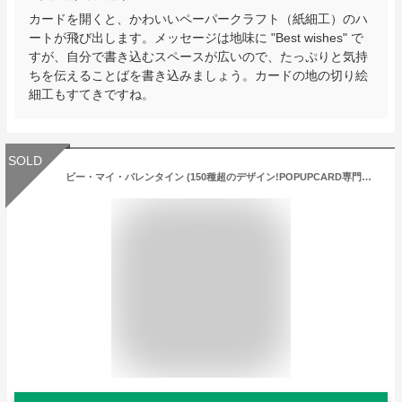
カードを開くと、かわいいペーパークラフト（紙細工）のハ
ートが飛び出します。メッセージは地味に "Best wishes" で
すが、自分で書き込むスペースが広いので、たっぷりと気持
ちを伝えることばを書き込みましょう。カードの地の切り絵
細工もすてきですね。
SOLD
ビー・マイ・バレンタイン (150種超のデザイン!POPUPCARD専門店 ・ポップアップカード屋さん）【誕生日】【バレンタイン】【父の日】【母】【グリーティング】【プレゼント】【ギフト】【入学】【卒業】【出産】【結婚祝い】【敬老】