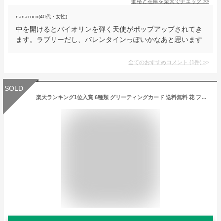
価格と在庫を
楽天
でチェック
>>
nanacoco(40代・女性)
中を開けるとバイオリンを弾く天使がポップアップされてき
ます。ラブリーだし、バレンタインっぽいかなあと思います
全てのおすすめコメント
(
1
件)
>
SOLD
楽天ランキング1位入賞 6種類 グリーティングカード 送料無料 花 フラワー カード 手紙 文房具 プレゼント お祝い 誕生日 ウェディング 多目的 結婚 父の日 母の日 ギフト 花束 誕生日カード 出産祝い ウェディングカード メッセージカード バースデーカード バレンタイン