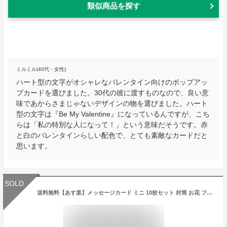
類似商品を探す
ミルミル(40代・女性)
ハート型の文字がオシャレなバレンタイン向けのポップアッ
プカードを選びました。30代の彼に渡すものなので、良い意
味であからさまじゃないデザインの物を選びました。ハート
型の文字は『Be My Valentine』になっているんですが、こち
らは「私の特別な人になって！」という意味だそうです。赤
と白のバレンタインらしい配色で、とても素敵なカードだと
思います。
SOLD
送料無料【あす楽】メッセージカード ミニ 10枚セット 封筒 お花 フラワー【 エスコート ミニカード メッセージ カード お手紙 ミニ グリーティングカード お礼 席札 結婚式 誕生日 レター ウェディングカード 贈り物 サンクスカード かわいい おしゃれ 9016 】