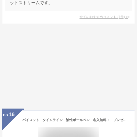
ットストリームです。
全てのおすすめコメント
(
1
件)
>
16
no.
パイロット タイムライン 油性ボールペン 名入無料！ プレゼント・ノベルティにもオススメ 名入れ無料