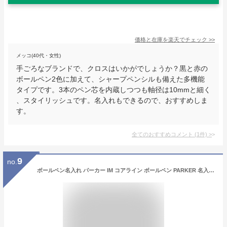
価格と在庫を
楽天
でチェック
>>
メッコ(40代・女性)
手ごろなブランドで、クロスはいかがでしょうか？黒と赤の
ボールペン2色に加えて、シャープペンシルも備えた多機能
タイプです。3本のペン芯を内蔵しつつも軸径は10mmと細く
、スタイリッシュです。名入れもできるので、おすすめしま
す。
全てのおすすめコメント
(
1
件)
>
9
no.
ボールペン名入れ パーカー IM コアライン ボールペン PARKER 名入れ プレゼント 名前入り 名前入れ ギフト 誕生日 母の日 プレゼント 実用的 入学 就職 お祝い