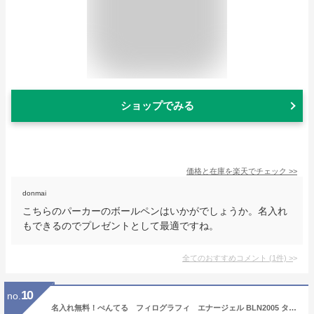
ショップでみる
価格と在庫を
楽天
でチェック
>>
donmai
こちらのパーカーのボールペンはいかがでしょうか。名入れ
もできるのでプレゼントとして最適ですね。
全てのおすすめコメント
(
1
件)
>
10
no.
名入れ無料！ぺんてる フィログラフィ エナージェル BLN2005 ターコイズブルー ブラック ダークブルー ゲルインキボールペンボールペン 名入れボールペン 名入れ対応可 ギフト お祝い