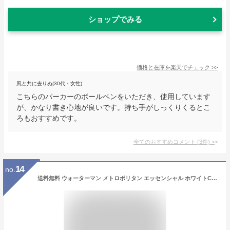
ショップでみる
価格と在庫を
楽天
でチェック
>>
風と共に去りぬ(30代・女性)
こちらのパーカーのボールペンをいただき、使用しています
が、かなり書き心地が良いです。持ち手がしっくりくるとこ
ろもおすすめです。
全てのおすすめコメント
(
3
件)
>
14
no.
送料無料 ウォーターマン メトロポリタン エッセンシャル ホワイトCT ローズウッドCT ボールペン プレゼント オリジナル 高級 ギフト メッセージカード ブランド 名前入り 名前入れ ギフト 誕生日 母の日 プレゼント 実用的 入学 就職 お祝い 男性 女性