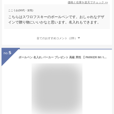
価格と在庫を
楽天
でチェック
>>
ここうお(30代・女性)
こちらはスワロフスキーのボールペンです。おしゃれなデザ
インで贈り物にいいかなと思います。名入れもできます。
全てのおすすめコメント（2件）
5
no.
ボールペン 名入れ パーカー プレゼント 高級 男性 【 PARKER IM / IMCT ギフトセット 8特盛 替え芯 付】 彼氏 ブランド ペン 名入り 転勤 お礼 異動 上司 父 義父 息子 就職祝い 卒業祝い 退職祝い ギフト 定年 退職 昇進 記念品 お祝い 実用的 送料無料 父の日 FLEGRE