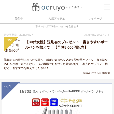
受付中
人気アイテム
マイページ
本ページはプロモーションを含みます
最終更新日：2026/07/27
3735
View
30
コメント
決定
【30代女性】送別会のプレゼント！書きやすいボー
ルペンを教えて！【予算8,000円以内】
退職するお世話になった先輩へ、感謝の気持ちを込めて記念品ギフトを！書き味な
めらかなボールペンなら、次の職場でもお役立ち間違いなし！名入れやブランド物
など、おすすめを教えてください！
ocruyo(オクルヨ)編集部
1
no.
【あす楽】名入れ ボールペン パーカー PARKER ボールペン ソネット SONNET ブルー 2146774 レッド 2146855 ブラック 2146872 オレンジ 2169360 グリーン 2169384 バイオレット 2169388 記念品 文房具 ギフト プレゼント お祝い 記念品 名前入り 名入り