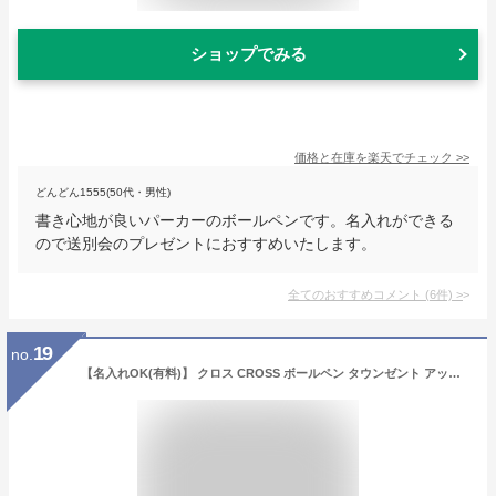
ショップでみる
価格と在庫を
楽天
でチェック
>>
どんどん1555(50代・男性)
書き心地が良いパーカーのボールペンです。名入れができる
ので送別会のプレゼントにおすすめいたします。
全てのおすすめコメント
(
6
件)
>
19
no.
【名入れOK(有料)】 クロス CROSS ボールペン タウンゼント アップデート TOWNSEND UPDATE メダリスト 502TW