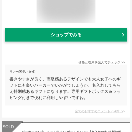
ショップでみる
価格と在庫を
楽天
でチェック
>>
りぃー(50代・女性)
書きやすさが良く、高級感あるデザインでも大人女子へのギ
フトにも良いパーカーでいかがでしょうか。名入れしてもら
え特別感あるギフトになります。専用ギフトボックス＆ラッ
ピング付きで便利に利用しやすいですね。
全てのおすすめコメント
(
94
件)
>
SOLD
パーカー IM プレミアムライン ボールペン CT【名入れ無料 送料無料 PARKER アイエム ノック式 高級ボールペン 名前入れ ギフト プレゼント 誕生日 記念品 就職 昇進 入学 卒業 退職 祝い 男性 女性】