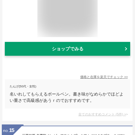
ショップでみる
価格と在庫を
楽天
でチェック
>>
たんげ(50代・女性)
名いれしてもらえるボールペン。書き味がなめらかでほどよ
い重さで高級感があうｒのでおすすめです。
全てのおすすめコメント
(
5
件)
>
15
no.