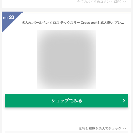
全てのおすすめコメント
(
2
件)
>
20
no.
名入れ ボールペン クロス テックスリー Cross tech3 成人祝い プレゼント 大人 多機能ペン 赤 黒 ボールペン シャーペン シャープペン バレンタイン 誕生日 プレゼント おしゃれ ギフト 送料無料 筆記具 記念日 ペン 名前入り 入学 名入 プレゼント 名入れボールペン
ショップでみる
価格と在庫を
楽天
でチェック
>>