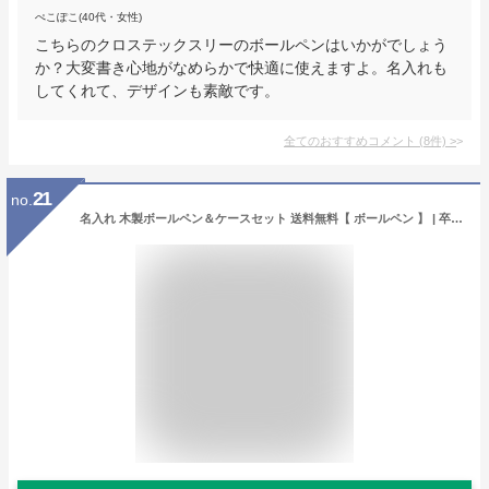
ぺこぽこ(40代・女性)
こちらのクロステックスリーのボールペンはいかがでしょう
か？大変書き心地がなめらかで快適に使えますよ。名入れも
してくれて、デザインも素敵です。
全てのおすすめコメント
(
8
件)
>
21
no.
名入れ 木製ボールペン＆ケースセット 送料無料【 ボールペン 】 | 卒業記念品 還暦 還暦祝い 退職祝い 記念品 誕生日 ペン おしゃれ 男性 女性 書きやすい 可愛い 1個から 名入れ無料 卒業記念 プレゼント 卒団 送別会 卒業 記念日のお店 合格 就職祝い 入社