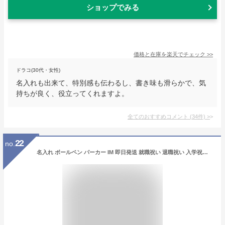
ショップでみる
価格と在庫を
楽天
でチェック
>>
ドラコ(30代・女性)
名入れも出来て、特別感も伝わるし、書き味も滑らかで、気
持ちが良く、役立ってくれますよ。
全てのおすすめコメント
(
34
件)
>
22
no.
名入れ ボールペン パーカー IM 即日発送 就職祝い 退職祝い 入学祝い 送料無料 男性 女性 高級 ギフト おしゃれ 1本から 名入れ プレゼント ブランド 父の日ギフト 卒業記念品 祝い プレゼント 実用的 誕生日 還暦 お返し 卒業 お祝い 高校 大学 名入れ込み 周年記念 品