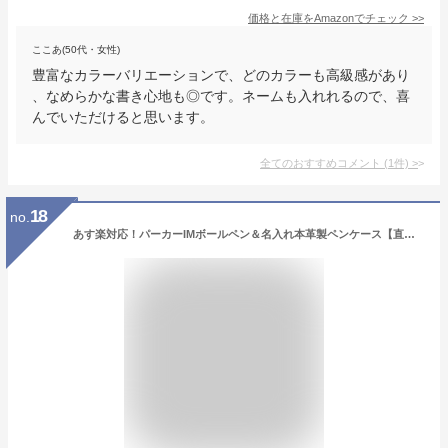
価格と在庫を
Amazon
でチェック
>>
ここあ(50代・女性)
豊富なカラーバリエーションで、どのカラーも高級感があり
、なめらかな書き心地も◎です。ネームも入れれるので、喜
んでいただけると思います。
全てのおすすめコメント
(
1
件)
>
18
no.
あす楽対応！パーカーIMボールペン＆名入れ本革製ペンケース【直ぐ必要なギフトに対応】ペンは6タイプ・名入れも豊富な書体♪[PARKERボールペン/名入れ/バレンタインプレゼント/入学祝い/卒業記念/就職祝い/還暦祝い/古希祝い]【楽ギフ_名入れ】【送料無料】