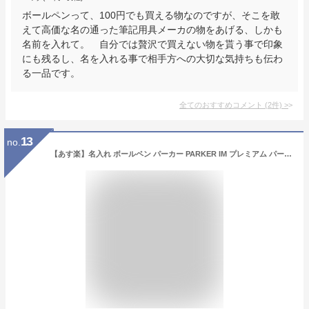
ボールペンって、100円でも買える物なのですが、そこを敢
えて高価な名の通った筆記用具メーカの物をあげる、しかも
名前を入れて。 自分では贅沢で買えない物を貰う事で印象
にも残るし、名を入れる事で相手方への大切な気持ちも伝わ
る一品です。
全てのおすすめコメント
(
2
件)
>
13
no.
【あす楽】名入れ ボールペン パーカー PARKER IM プレミアム パール ホワイト 2143461/マットレッド 2143462/ブルーグレイ 2143463/ペールグリーン 1975658/ウォームグレイ 1975660/ブラック 1975662/ブルー 1975664 全7色 ギフト プレゼント お祝い 記念品 名前入り 名入り