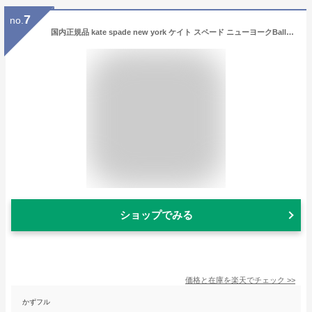
7
no.
国内正規品 kate spade new york ケイト スペード ニューヨークBall Point Pen ボールポイントペン ペン ボールペン 箱付き 文房具 おしゃれ ブランド ステーショナリー 文具 ピンク 緑 ドット レディース プレゼント
ショップでみる
価格と在庫を
楽天
でチェック
>>
かずフル