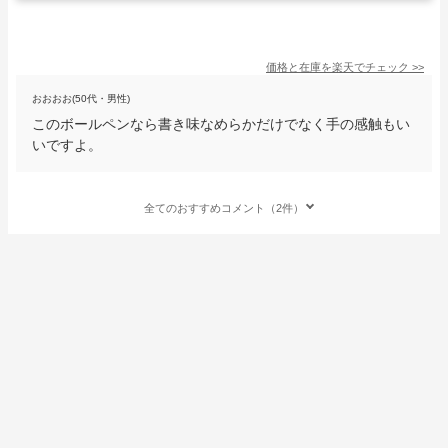
価格と在庫を
楽天
でチェック
>>
おおおお(50代・男性)
このボールペンなら書き味なめらかだけでなく手の感触もい
いですよ。
全てのおすすめコメント（2件）