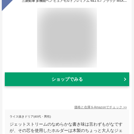
三菱鉛筆 多機能ペン ピュアモルトプレミアム 4&1 0.7 ブラック MSXE520050724
ショップでみる
価格と在庫を
Amazon
でチェック
>>
ライス抜きドリア(40代・男性)
ジェットストリームのなめらかな書き味は言わずもがなです
が、その芯を使用したホルダーは木製のちょっと大人なジェ