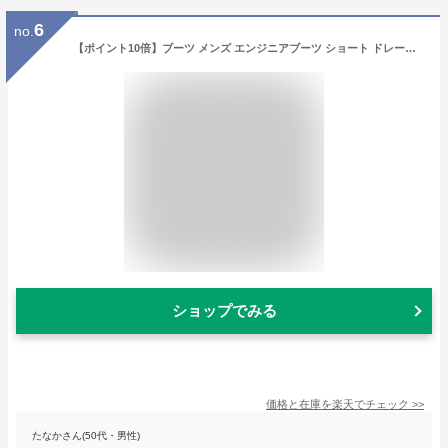
6
no.
【ポイント10倍】ブーツ メンズ エンジニアブーツ ショート ドレープ 黒 革靴 3E レザー スエード 合成皮革 ワーク カジュアル ブラック ブラウン ベルト 渋い バイクブーツ おしゃれ 秋 冬 25.0-27.0cm Dedes デデス No.5111【セット割引対象1足税込4840円】
ショップでみる
価格と在庫を
楽天
でチェック
>>
たなかさん(50代・男性)