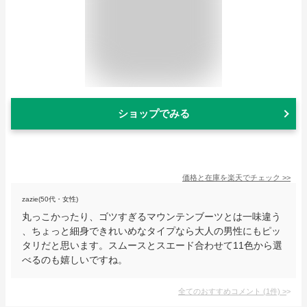
ショップでみる
価格と在庫を
楽天
でチェック
>>
zazie(50代・女性)
丸っこかったり、ゴツすぎるマウンテンブーツとは一味違う
、ちょっと細身できれいめなタイプなら大人の男性にもピッ
タリだと思います。スムースとスエード合わせて11色から選
べるのも嬉しいですね。
全てのおすすめコメント
(
1
件)
>