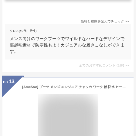
価格と在庫を
楽天
でチェック
>>
クロス(50代・男性)
メンズ向けのワークブーツでワイルドなハードなデザインで
裏起毛素材で防寒性もよくカジュアルな履きこなしができま
す。
全てのおすすめコメント
(
1
件)
>
13
no.
[AmeStar] ブーツ メンズ エンジニア チャッカ ワーク 靴 防水 ヒール サイド ジップ ショート boots バイク アウトドア マウンテン シューズ(ブラック,26.5)