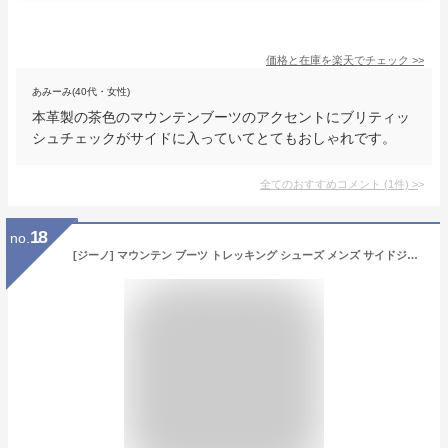
価格と在庫を
楽天
でチェック
>>
あみーみ(40代・女性)
本革製の茶色のマウンテンブーツのアクセントにブリティッ
シュチェックがサイドに入っていてとてもおしゃれです。
全てのおすすめコメント
(
1
件)
>
18
no.
[ジーノ] マウンテン ブーツ トレッキング シューズ メンズ サイドジップ タンクソール 替え紐付き ze2400 25cm RED