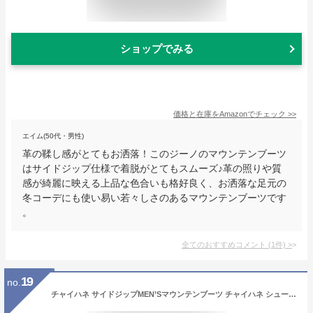
ショップでみる
価格と在庫を
Amazon
でチェック
>>
エイム(50代・男性)
革の鞣し感がとてもお洒落！このジーノのマウンテンブーツ
はサイドジップ仕様で着脱がとてもスムーズ♪革の照りや質
感が綺麗に映える上品な色合いも格好良く、お洒落な足元の
冬コーデにも使い易い若々しさのあるマウンテンブーツです
。
全てのおすすめコメント
(
1
件)
>
19
no.
チャイハネ サイドジップMEN’Sマウンテンブーツ チャイハネ シューズ ミドルブーツ ブラック ブラウン レッド【送料無料】