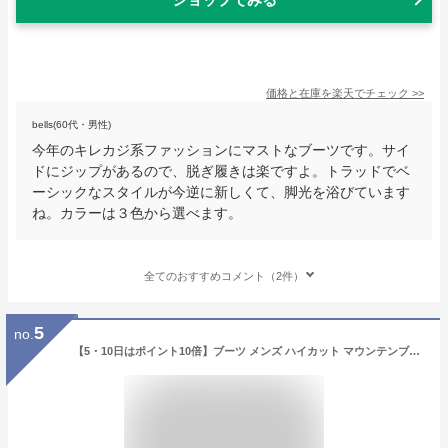
価格と在庫を
楽天
でチェック
>>
bells(60代・男性)
今年のキレカジ系ファッションにマストなブーツです。サイ
ドにジップがあるので、脱ぎ履きは楽ですよ。トラッドでベ
ーシックなスタイルが今逆に新しくて、脚光を浴びています
ね。カラーは３色から選べます。
全てのおすすめコメント（2件）
5
no.
【5・10日はポイント10倍】ブーツ メンズ ハイカット マウンテンブーツ ショートブーツ サイドジップ 履きやすい レザー スエード 合成皮革 レースアップ カジュアル 黒 ブラック おしゃれ 秋 冬 No.2352 25.0-27cm AAA+ サンエープラス 【セット割引対象1足税込5390円】