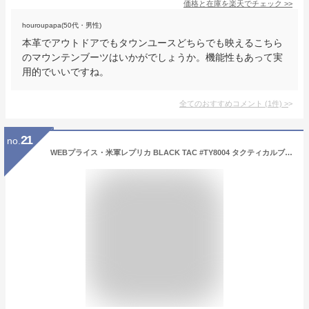
価格と在庫を
楽天
でチェック
>>
houroupapa(50代・男性)
本革でアウトドアでもタウンユースどちらでも映えるこちら
のマウンテンブーツはいかがでしょうか。機能性もあって実
用的でいいですね。
全てのおすすめコメント
(
1
件)
>
21
no.
WEBプライス・米軍レプリカ BLACK TAC #TY8004 タクティカルブーツ ブラック色 本格派ミリタリーブーツの決定版 【ミリタリー系 ワークブーツ】【TKA】