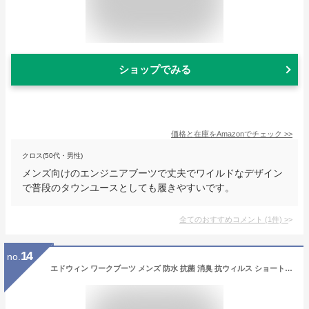
ショップでみる
価格と在庫を
Amazon
でチェック
>>
クロス(50代・男性)
メンズ向けのエンジニアブーツで丈夫でワイルドなデザイン
で普段のタウンユースとしても履きやすいです。
全てのおすすめコメント
(
1
件)
>
14
no.
エドウィン ワークブーツ メンズ 防水 抗菌 消臭 抗ウィルス ショートブーツ 編み上げ マウンテンブーツ メンズ イエローブーツ レースアップブーツ ショート丈 アメカジ アウトドア ストリート 黒 ブラック イエロー EDWIN 7978