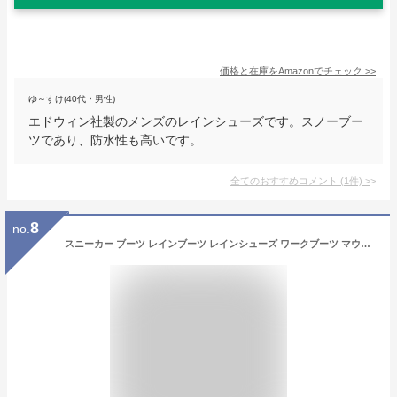
価格と在庫を
Amazon
でチェック
>>
ゆ～すけ(40代・男性)
エドウィン社製のメンズのレインシューズです。スノーブー
ツであり、防水性も高いです。
全てのおすすめコメント
(
1
件)
>
8
no.
スニーカー ブーツ レインブーツ レインシューズ ワークブーツ マウンテンブーツ ショートブーツ メンズ edwin 防水 防滑 雨 雪 おしゃれ メンズ靴 紳士靴 靴 靴靴パワー