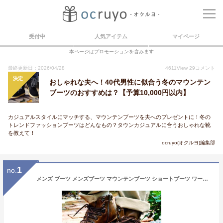
受付中
人気アイテム
マイページ
本ページはプロモーションを含みます
最終更新日：2026/04/28
4611
View
29
コメント
決定
おしゃれな夫へ！40代男性に似合う冬のマウンテン
ブーツのおすすめは？【予算10,000円以内】
カジュアルスタイルにマッチする、マウンテンブーツを夫へのプレゼントに！冬の
トレンドファッションブーツはどんなもの？タウンカジュアルに合うおしゃれな靴
を教えて！
ocruyo(オクルヨ)編集部
1
no.
メンズ ブーツ メンズブーツ マウンテンブーツ ショートブーツ ワークブーツ ヴィンテージ サイドジップ ブーツ メンズ 靴 メンズシューズ シークレット 男 Zeeno ジーノ/【あす楽対応】2022 秋冬 トレンド