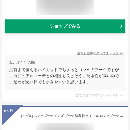
ショップでみる
価格と在庫を
楽天
でチェック
>>
あかり(40代・女性)
足首まで覆えるハイカットでちょっとゴツめのブーツですが
、カジュアルコーデとの相性も良さそう。防水性が高いので
、足元が悪い日でも歩きやすいと思います。
全てのおすすめコメント
(
1
件)
>
9
no.
[イグル] スノーブーツ メンズ ブーツ 防寒 防水 ミドル ロングブーツ 防滑 ウィンターブーツ カジュアル メンズ ワークブーツ マウンテンブーツ 灰色 裏ボア 冬 秋 あったか 雪 24.0cm 靴 メンズ ブーツ エンジニアブーツ 通勤 通学 アウトドア