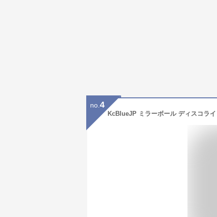
4
no.