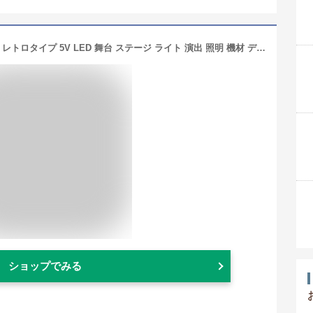
ミラーボール LS-41 パーティーライト レトロタイプ 5V LED 舞台 ステージ ライト 演出 照明 機材 ディスコ クラブ カラオケ パーティー
ショップでみる