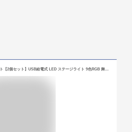
KcBlueJP ミラーボール ディスコライト【2個セット】USB給電式 LED ステージライト 9色RGB 舞台照明 音声起動 多機能 水晶回転式ボールライト パーティー 祝日 カラオケ クラブ 文化祭 誕生日 屋外