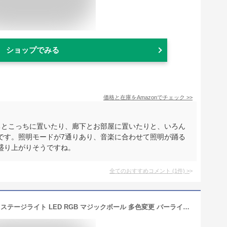
ショップでみる
価格と在庫を
Amazon
でチェック
>>
ちとこっちに置いたり、廊下とお部屋に置いたりと、いろん
です。照明モードが7通りあり、音楽に合わせて照明が踊る
盛り上がりそうですね。
全てのおすすめコメント
(
1
件)
>
LETOUR 2023最新 四葉 ミラーボール ステージライト LED RGB マジックボール 多色変更 バーライト 【ディスコライト+天井照明 2in1】 リモコン付き 音楽モード パーティー 祝日 KTV カラオケ クラブ 演出 ガーデン 誕生日 室内 屋外 雰囲気作り E26/E27口金対応 電源コード付き