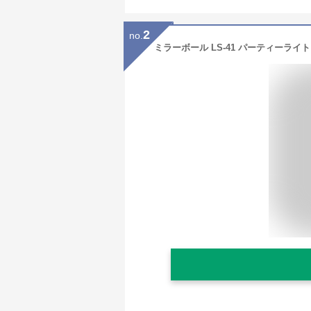
2
no.