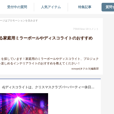
受付中の質問
人気アイテム
特集記事
質問
ージはプロモーションを含みます
7594
View
19
コメント
る家庭用ミラーボールやディスコライトのおすすめ
トを探しています！家庭用のミラーボールやディスコライト、プロジェク
を楽しめるインテリアライトのおすすめを教えてください！
ocruyo(オクルヨ)編集部
パーティライトディスコボールライト、djディスコライトは、クリスマスクラブバーパーティー休日のクリスマスの誕生日の結婚式の家の装飾のためのリモートコントロールで活性化ステージライトストロボ照明音をled