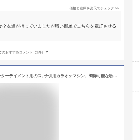
価格と在庫を
楽天
でチェック
>>
か？友達が持っていましたが暗い部屋でこちらを電灯させる
。
てのおすすめコメント（2件）
ライト付きカラオケマ, パーティーエンターテイメント用のス, 子供用カラオケマシン、調節可能な歌うおもちゃ、スタンド付き子供用マイク、パーティー娯楽ステージマイク、丈夫で耐久性のある子供用歌プレイセット、ライト付き、誕生日ホリデーギフト用